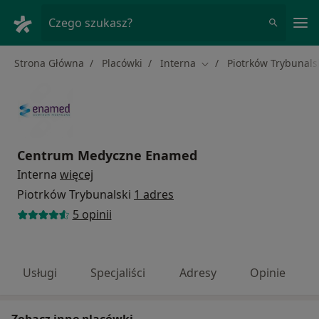
Me
Czego szukasz?
Strona Główna
Placówki
Interna
Piotrków Trybunals
Zmień miasto
Centrum Medyczne Enamed
Interna
więcej
Piotrków Trybunalski
1 adres
5 opinii
Usługi
Specjaliści
Adresy
Opinie
Zobacz inne placówki