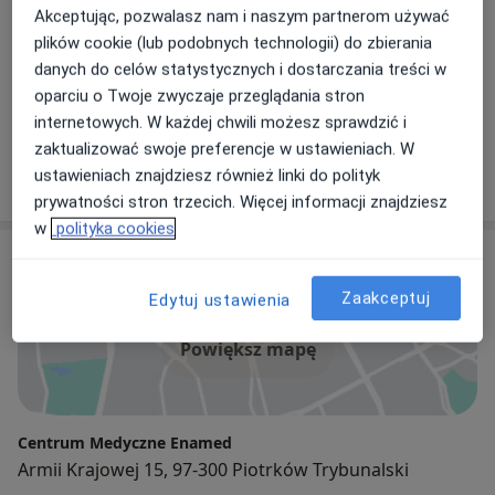
Jarosław Marcin Wojsa
Akceptując, pozwalasz nam i naszym partnerom używać
Internista
plików cookie (lub podobnych technologii) do zbierania
danych do celów statystycznych i dostarczania treści w
oparciu o Twoje zwyczaje przeglądania stron
Tomasz Owczarek
internetowych. W każdej chwili możesz sprawdzić i
Internista, Gastrolog
zaktualizować swoje preferencje w ustawieniach. W
ustawieniach znajdziesz również linki do polityk
prywatności stron trzecich. Więcej informacji znajdziesz
w
polityka cookies
Adres
Zaakceptuj
Edytuj ustawienia
Powiększ mapę
Centrum Medyczne Enamed
Armii Krajowej 15, 97-300 Piotrków Trybunalski