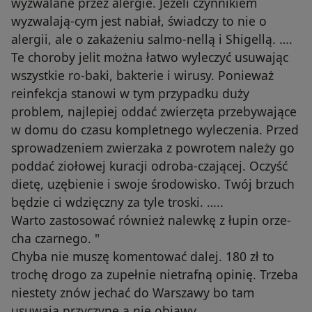
wyzwalane przez alergie. Jeżeli czynnikiem
wyzwalają-cym jest nabiał, świadczy to nie o
alergii, ale o zakażeniu salmo-nellą i Shigellą. ….
Te choroby jelit można łatwo wyleczyć usuwając
wszystkie ro-baki, bakterie i wirusy. Ponieważ
reinfekcja stanowi w tym przypadku duży
problem, najlepiej oddać zwierzęta przebywające
w domu do czasu kompletnego wyleczenia. Przed
sprowadzeniem zwierzaka z powrotem należy go
poddać ziołowej kuracji odroba-czającej. Oczyść
dietę, uzębienie i swoje środowisko. Twój brzuch
będzie ci wdzięczny za tyle troski. …..
Warto zastosować również nalewkę z łupin orze-
cha czarnego. "
Chyba nie muszę komentować dalej. 180 zł to
trochę drogo za zupełnie nietrafną opinię. Trzeba
niestety znów jechać do Warszawy bo tam
usuwają przyczynę a nie objawy.