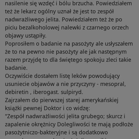
nasilenie się wzdęć i bólu brzucha. Powiedziałem
też że lekarz ogólny uznał że jest to zespół
nadwrażliwego jelita. Powiedziałem też że po
piciu bezalkoholowej nalewki z czarnego orzech
objawy ustąpiły.
Poprosiłem o badanie na pasożyty ale usłyszałem
że to na pewno nie pasożyty ale jak następnym
razem przyjdę to dla świętego spokoju zleci takie
badanie.
Oczywiście dostałem listę leków powodujący
usuniecie objawów a nie przyczyny - mesopral,
debiretin , iberogast. sulpiryd.
Zajrzałem do pierwszej starej amerykańskiej
książki pewnej Doktor i co widzę:
"Zespół nadwrażliwości jelita grubego; skurcz i
zapalenie okrężnicy Dolegliwości te mają podłoże
pasożytniczo-bakteryjne i są dodatkowo