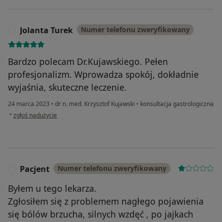
Jolanta Turek
Numer telefonu zweryfikowany
J
Bardzo polecam Dr.Kujawskiego. Pełen
profesjonalizm. Wprowadza spokój, dokładnie
wyjaśnia, skuteczne leczenie.
24 marca 2023
•
dr n. med. Krzysztof Kujawski
•
konsultacja gastrologiczna
w opinii użytkownika Jolanta Turek
•
zgłoś nadużycie
Pacjent
Numer telefonu zweryfikowany
P
Byłem u tego lekarza.
Zgłosiłem się z problemem nagłego pojawienia
się bólów brzucha, silnych wzdęć , po jajkach