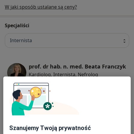
W jaki sposób ustalane są ceny?
Specjaliści
Internista
prof. dr hab. n. med. Beata Franczyk
Kardiolog, Internista, Nefrolog
524 opinie
dr n. med. Krzysztof Kujawski
Gastrolog, Internista
289 opinii
Szanujemy Twoją prywatność