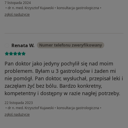
7 listopada 2024
•
dr n. med. Krzysztof Kujawski
•
konsultacja gastrologiczna
•
w opinii użytkownika Marta
zgłoś nadużycie
Renata W.
Numer telefonu zweryfikowany
R
Pan doktor jako jedyny pochylił się nad moim
problemem. Byłam u 3 gastrologów i żaden mi
nie pomógł. Pan doktor, wysłuchał, przepisał leki i
zaczęłam żyć bez bólu. Bardzo konkretny,
kompetentny i dostępny w razie nagłej potrzeby.
22 listopada 2023
•
dr n. med. Krzysztof Kujawski
•
konsultacja gastrologiczna
•
w opinii użytkownika Renata W.
zgłoś nadużycie