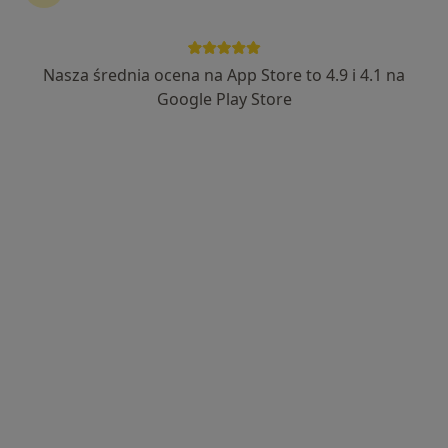
Nasza średnia ocena na App Store to 4.9 i 4.1 na
Anna Miżowska
Google Play Store
·
Więcej
Psycholog, Biegły sądowy, Psychotraumatolog
149 opinii
Adres
Online
Żubardzka 4 pok. 45 i 47 (blisko al.Włókniarzy), Łódź
•
Mapa
Instytut Badań Psychologicznych, Szkoleń, Coachingu i Psychoterapii EMPIRIA.PL
Konsultacja biegłego sądowego
od 300 zł
Specjalista nie oferuje umawiania online pod tym adresem.
Poproś o wizytę