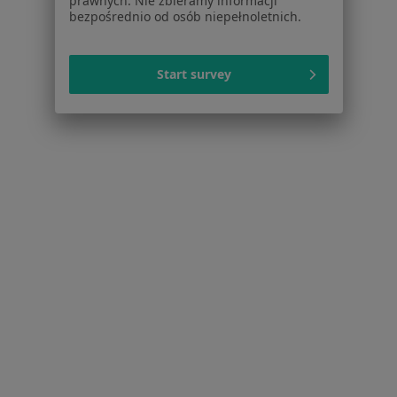
prawnych. Nie zbieramy informacji
bezpośrednio od osób niepełnoletnich.
Niewydolność serca w Łodzi
Zaburzenia rytmu serca w Łodzi
Start survey
Choroba wieńcowa w Łodzi
Cukrzyca w Łodzi
Więcej (15)
Więcej w kategorii: Schorzenia w Łodzi
Zespół Jelita Drażliwego Specjaliści W Łodzi
Serwis
Regulamin