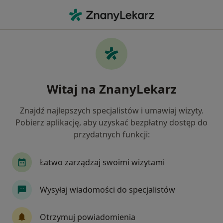
Me
Zespół Jelita Drażliwego • Łódź, łódzkie
Filtry
• 1
Ubezpieczenie
Map
Zespół jelita drażliwego specjaliści w Łodzi
Witaj na ZnanyLekarz
Jak działają wyniki wyszukiwania
Znajdź najlepszych specjalistów i umawiaj wizyty.
Pobierz aplikację, aby uzyskać bezpłatny dostęp do
Jakiego specjalisty szukasz?
przydatnych funkcji:
Dietetyk
Gastrolog
Internista
Fizjot
Łatwo zarządzaj swoimi wizytami
Wysyłaj wiadomości do specjalistów
Otrzymuj powiadomienia