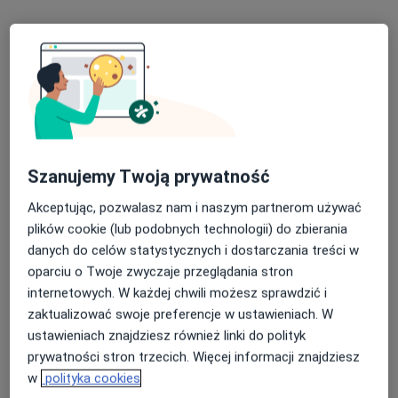
Poproś o wizytę
Szanujemy Twoją prywatność
Akceptując, pozwalasz nam i naszym partnerom używać
mgr Jarosław Matusiak
plików cookie (lub podobnych technologii) do zbierania
·
Więcej
Fizjoterapeuta
danych do celów statystycznych i dostarczania treści w
60 opinii
oparciu o Twoje zwyczaje przeglądania stron
internetowych. W każdej chwili możesz sprawdzić i
Brzezińska 57, Łódź
•
Mapa
zaktualizować swoje preferencje w ustawieniach. W
Centrum Osteopatii i Fizjoterapii
ustawieniach znajdziesz również linki do polityk
Konsultacja fizjoterapeutyczna
220 zł
prywatności stron trzecich. Więcej informacji znajdziesz
Specjalista nie oferuje umawiania online pod tym adresem.
w
polityka cookies