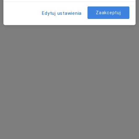
Poproś o wizytę
Zaakceptuj
Edytuj ustawienia
mgr inż. Maria Jagiełło
·
Więcej
Dietetyk
250 opinii
Adres
Online
ul. Rzgowska 170, gab. 100, Łódź
•
Mapa
Poradnia Dietetyczna Łódź (Miejskie Centrum Medyczne Górna, gabinet 100, piętro 1.)