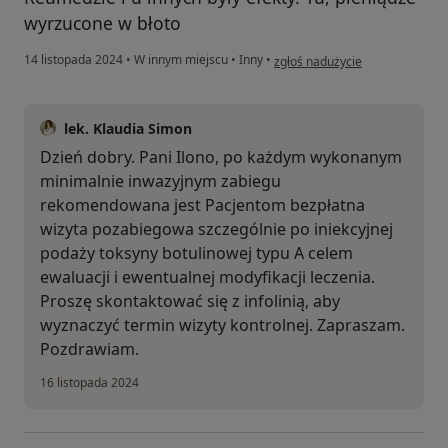
wyrzucone w błoto
w opinii użytkownika Ilona
14 listopada 2024
•
W innym miejscu
•
Inny
•
zgłoś nadużycie
lek. Klaudia Simon
Dzień dobry. Pani Ilono, po każdym wykonanym
minimalnie inwazyjnym zabiegu
rekomendowana jest Pacjentom bezpłatna
wizyta pozabiegowa szczególnie po iniekcyjnej
podaży toksyny botulinowej typu A celem
ewaluacji i ewentualnej modyfikacji leczenia.
Proszę skontaktować się z infolinią, aby
wyznaczyć termin wizyty kontrolnej. Zapraszam.
Pozdrawiam.
16 listopada 2024