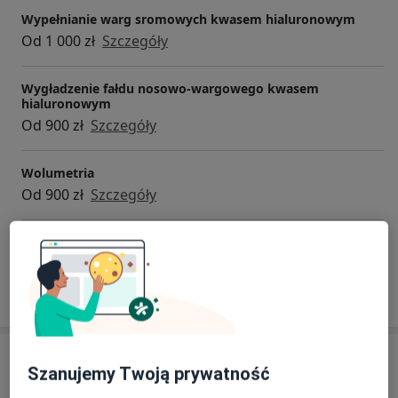
Wypełnianie warg sromowych kwasem hialuronowym
Od 1 000 zł
Szczegóły
Wygładzenie fałdu nosowo-wargowego kwasem
hialuronowym
Od 900 zł
Szczegóły
Wolumetria
Od 900 zł
Szczegóły
+ 25 usług
W jaki sposób ustalane są ceny?
Adresy (4)
Szanujemy Twoją prywatność