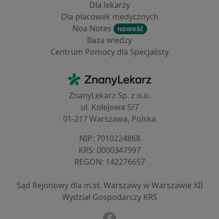
Dla lekarzy
Dla placówek medycznych
Noa Notes
nowość
Baza wiedzy
Centrum Pomocy dla Specjalisty
Kontakt
ZnanyLekarz - Strona główna
ZnanyLekarz Sp. z o.o.
ul. Kolejowa 5/7
01-217 Warszawa, Polska
NIP: ⁠7010224868
KRS: ⁠0000347997
REGON: ⁠142276657
Sąd Rejonowy dla m.st. Warszawy w Warszawie XII
Wydział Gospodarczy KRS
Facebook
otwiera się w nowej karcie