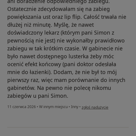
ani doradzenie odpowiedniego zabiegu.
Ostatecznie zdecydowałam się na zabieg
powiększania ust oraz lip flip. Całość trwała nie
dłużej niż minutę. Myślę, że nawet
doświadczony lekarz (którym pani Simon z
pewnością nie jest) nie wykonałby prawidłowo
zabiegu w tak krótkim czasie. W gabinecie nie
było nawet dostępnego lusterka żeby móc
ocenić efekt końcowy (pani doktor odesłała
mnie do łazienki). Dodam, że nie był to mój
pierwszy raz, więc mam porównanie do innych
gabinetów. Na pewno nie polecę nikomu
zabiegów u pani Simon.
w opinii użytkownika ES
11 czerwca 2026
•
W innym miejscu
•
Inny
•
zgłoś nadużycie