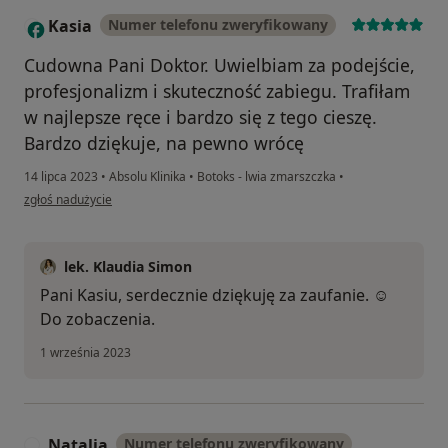
Kasia
Numer telefonu zweryfikowany
K
Cudowna Pani Doktor. Uwielbiam za podejście,
profesjonalizm i skuteczność zabiegu. Trafiłam
w najlepsze ręce i bardzo się z tego cieszę.
Bardzo dziękuje, na pewno wrócę
14 lipca 2023
•
Absolu Klinika
•
Botoks - lwia zmarszczka
•
w opinii użytkownika Kasia
zgłoś nadużycie
lek. Klaudia Simon
Pani Kasiu, serdecznie dziękuję za zaufanie. ☺️
Do zobaczenia.
1 września 2023
Natalia
Numer telefonu zweryfikowany
N