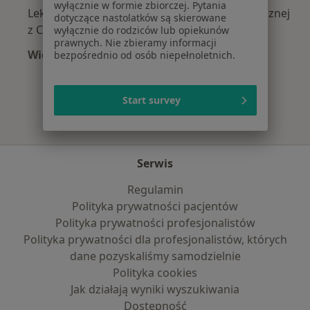
wyłącznie w formie zbiorczej. Pytania
Lekarze wykonujący zabiegi medycyny estetycznej
dotyczące nastolatków są skierowane
z Compensa w Warszawie
wyłącznie do rodziców lub opiekunów
prawnych. Nie zbieramy informacji
Więcej (7)
bezpośrednio od osób niepełnoletnich.
Więcej w kategorii: Najpopularniejsze ubezpie
Start survey
Serwis
Regulamin
Polityka prywatności pacjentów
Polityka prywatności profesjonalistów
Polityka prywatności dla profesjonalistów, których
dane pozyskaliśmy samodzielnie
Polityka cookies
Jak działają wyniki wyszukiwania
Dostępność