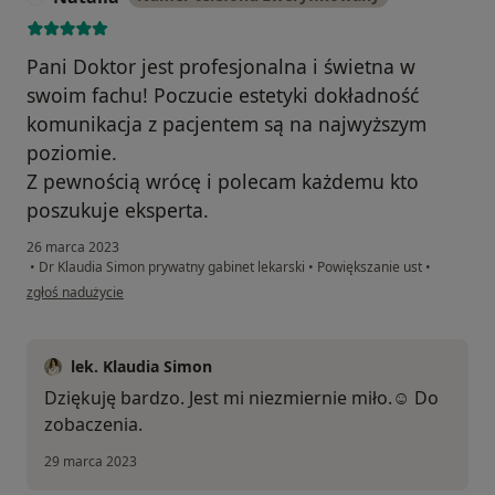
Pani Doktor jest profesjonalna i świetna w
swoim fachu! Poczucie estetyki dokładność
komunikacja z pacjentem są na najwyższym
poziomie.
Z pewnością wrócę i polecam każdemu kto
poszukuje eksperta.
26 marca 2023
•
Dr Klaudia Simon prywatny gabinet lekarski
•
Powiększanie ust
•
w opinii użytkownika Natalia
zgłoś nadużycie
lek. Klaudia Simon
Dziękuję bardzo. Jest mi niezmiernie miło.☺️ Do
zobaczenia.
29 marca 2023