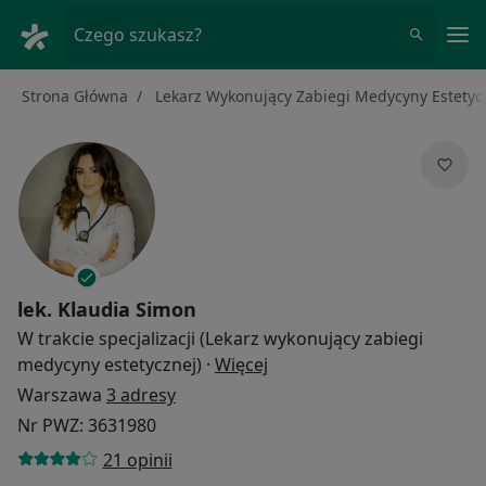
Me
Czego szukasz?
Strona Główna
Lekarz Wykonujący Zabiegi Medycyny Estetyc
lek.
Klaudia Simon
W trakcie specjalizacji (Lekarz wykonujący zabiegi
O specjalizacjach
medycyny estetycznej)
·
Więcej
Warszawa
3 adresy
Nr PWZ: 3631980
21 opinii