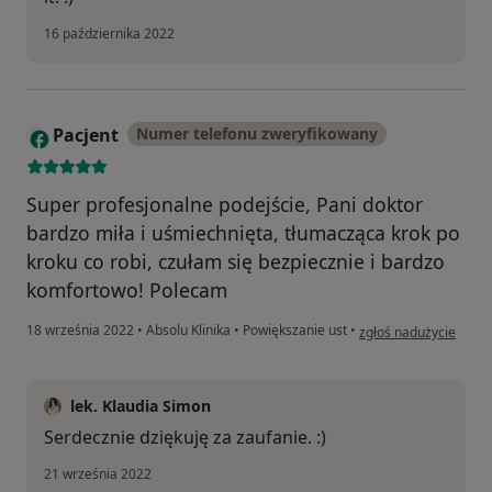
16 października 2022
Pacjent
Numer telefonu zweryfikowany
Super profesjonalne podejście, Pani doktor
bardzo miła i uśmiechnięta, tłumacząca krok po
kroku co robi, czułam się bezpiecznie i bardzo
komfortowo! Polecam
w opinii użytkownika 
18 września 2022
•
Absolu Klinika
•
Powiększanie ust
•
zgłoś nadużycie
lek. Klaudia Simon
Serdecznie dziękuję za zaufanie. :)
21 września 2022