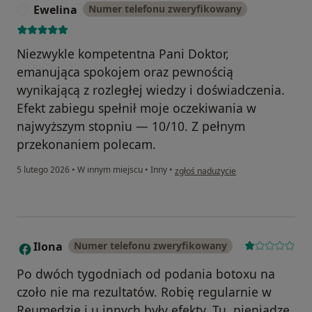
Ewelina
Numer telefonu zweryfikowany
E
Niezwykle kompetentna Pani Doktor,
emanująca spokojem oraz pewnością
wynikającą z rozległej wiedzy i doświadczenia.
Efekt zabiegu spełnił moje oczekiwania w
najwyższym stopniu — 10/10. Z pełnym
przekonaniem polecam.
w opinii użytkownika Ewelina
5 lutego 2026
•
W innym miejscu
•
Inny
•
zgłoś nadużycie
Ilona
Numer telefonu zweryfikowany
I
Po dwóch tygodniach od podania botoxu na
czoło nie ma rezultatów. Robię regularnie w
Reumedzie i u innych były efekty. Tu, pieniądze