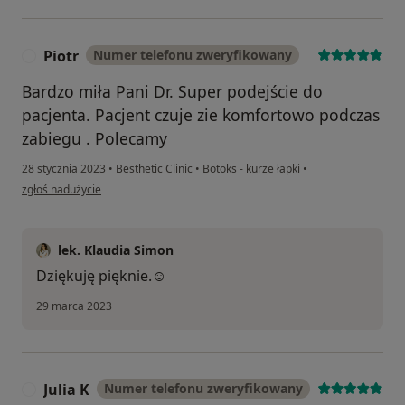
Piotr
Numer telefonu zweryfikowany
P
Bardzo miła Pani Dr. Super podejście do
pacjenta. Pacjent czuje zie komfortowo podczas
zabiegu . Polecamy
28 stycznia 2023
•
Besthetic Clinic
•
Botoks - kurze łapki
•
w opinii użytkownika Piotr
zgłoś nadużycie
lek. Klaudia Simon
Dziękuję pięknie.☺️
29 marca 2023
Julia K
Numer telefonu zweryfikowany
J