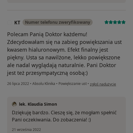
KT
Numer telefonu zweryfikowany
K
Polecam Panią Doktor każdemu!
Zdecydowałam się na zabieg powiększania ust
kwasem hialuronowym. Efekt finalny jest
piękny. Usta sa nawilżone, lekko powiększone
ale nadal wyglądają naturalnie. Pani Doktor
jest też przesympatyczną osobą:)
w opinii użytkownika KT
26 lipca 2022
•
Absolu Klinika
•
Powiększanie ust
•
zgłoś nadużycie
lek. Klaudia Simon
Dziękuję bardzo. Cieszę się, że mogłam spełnić
Pani oczekiwania. Do zobaczenia! :)
21 września 2022