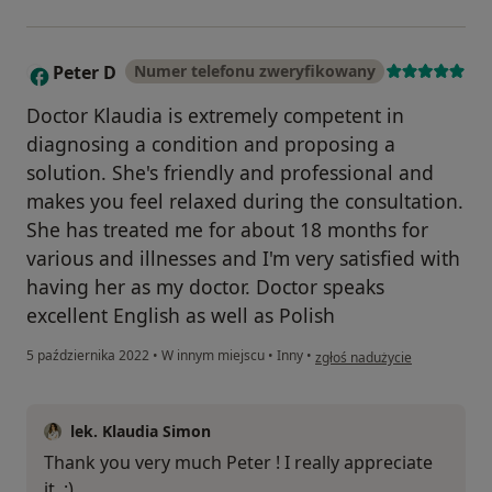
Peter D
Numer telefonu zweryfikowany
P
Doctor Klaudia is extremely competent in
diagnosing a condition and proposing a
solution. She's friendly and professional and
makes you feel relaxed during the consultation.
She has treated me for about 18 months for
various and illnesses and I'm very satisfied with
having her as my doctor. Doctor speaks
excellent English as well as Polish
w opinii użytkownika Peter D
5 października 2022
•
W innym miejscu
•
Inny
•
zgłoś nadużycie
lek. Klaudia Simon
Thank you very much Peter ! I really appreciate
it. :)