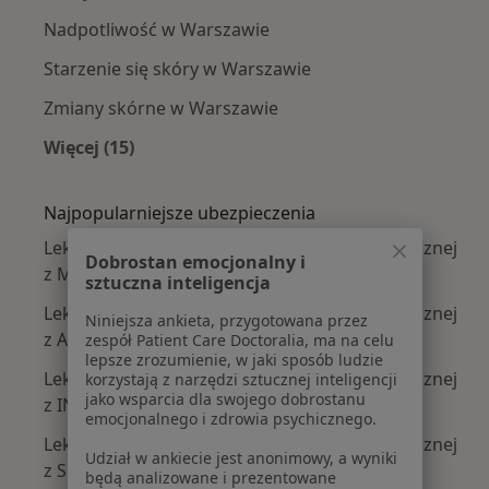
Nadpotliwość w Warszawie
Starzenie się skóry w Warszawie
Zmiany skórne w Warszawie
Więcej (15)
Więcej w kategorii: Najczęście leczone chorob
Najpopularniejsze ubezpieczenia
Lekarze wykonujący zabiegi medycyny estetycznej
Dobrostan emocjonalny i
z Medicover w Warszawie
sztuczna inteligencja
Lekarze wykonujący zabiegi medycyny estetycznej
Niniejsza ankieta, przygotowana przez
z Allianz w Warszawie
zespół Patient Care Doctoralia, ma na celu
lepsze zrozumienie, w jaki sposób ludzie
Lekarze wykonujący zabiegi medycyny estetycznej
korzystają z narzędzi sztucznej inteligencji
jako wsparcia dla swojego dobrostanu
z INTER Polska w Warszawie
emocjonalnego i zdrowia psychicznego.
Lekarze wykonujący zabiegi medycyny estetycznej
Udział w ankiecie jest anonimowy, a wyniki
z Signal Iduna w Warszawie
będą analizowane i prezentowane