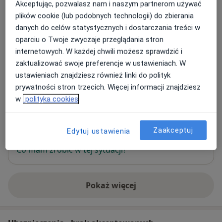
Adres 1
Adres 2
Online
Adres 3
Akceptując, pozwalasz nam i naszym partnerom używać
plików cookie (lub podobnych technologii) do zbierania
danych do celów statystycznych i dostarczania treści w
Dr Klaudia Simon prywatny gabinet
oparciu o Twoje zwyczaje przeglądania stron
lekarski
internetowych. W każdej chwili możesz sprawdzić i
Wynalazek 2a/U3,
Mokotów
, 02-677
Warszawa
zaktualizować swoje preferencje w ustawieniach. W
ustawieniach znajdziesz również linki do polityk
prywatności stron trzecich. Więcej informacji znajdziesz
Powiększ mapę
otwiera się w nowej karcie
w
polityka cookies
Dostępność
W tym gabinecie nie można umawiać wizyt przez
Zaakceptuj
Edytuj ustawienia
internet
Co mam zrobić w tej sytuacji?
Pokaż więcej
o adresie