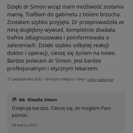
Dzięki dr Simon wciąż mam możliwość zostania
mamą. Trafiłam do gabinetu z bólem brzucha.
Zostałam szybko przyjęta. Dr przeprowadziła ze
mną dogłębny wywiad, kompletnie zbadała,
trafnie zdiagnozowała i poinformowała o
zaleceniach. Dzięki szybko odbytej reakcji
doktor i operacji, cieszę się życiem na nowo.
Bardzo polecam dr Simon. Jest bardzo
profesjonalnym i etycznym lekarzem.
w opinii użytkownika Julia K
21 października 2022
•
W innym miejscu
•
Inny
•
zgłoś nadużycie
lek. Klaudia Simon
Dziękuję bardzo. Cieszę się, że mogłam Pani
pomóc.
29 marca 2023