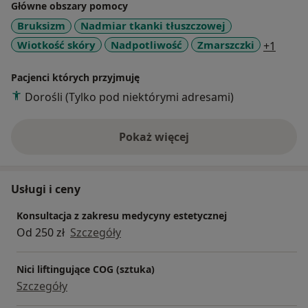
Główne obszary pomocy
Bruksizm
Nadmiar tkanki tłuszczowej
a11y_
Wiotkość skóry
Nadpotliwość
Zmarszczki
+1
Pacjenci których przyjmuję
Dorośli (Tylko pod niektórymi adresami)
Pokaż więcej
o doświadczeniu
Usługi i ceny
Konsultacja z zakresu medycyny estetycznej
Od 250 zł
Szczegóły
Nici liftingujące COG (sztuka)
Szczegóły