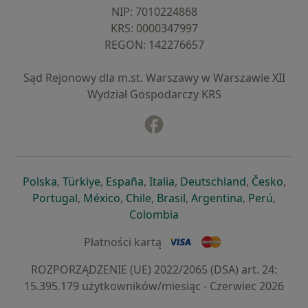
NIP: ⁠7010224868
KRS: ⁠0000347997
REGON: ⁠142276657
Sąd Rejonowy dla m.st. Warszawy w Warszawie XII
Wydział Gospodarczy KRS
Facebook
otwiera się w nowej karcie
otwiera się w nowej karcie
otwiera się w nowej karcie
otwiera się w nowej karcie
otwiera się w nowej karci
otwiera się
otwi
Polska
,
Türkiye
,
España
,
Italia
,
Deutschland
,
Česko
,
otwiera się w nowej karcie
otwiera się w nowej karcie
otwiera się w nowej karcie
otwiera się w nowej kar
otwiera się 
otwier
Portugal
,
México
,
Chile
,
Brasil
,
Argentina
,
Perú
,
otwiera się w nowej karc
Colombia
Płatności kartą
ROZPORZĄDZENIE (UE) 2022/2065 (DSA) art. 24:
15.395.179 użytkowników/miesiąc - Czerwiec 2026