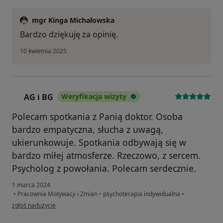
mgr Kinga Michałowska
Bardzo dziękuję za opinię.
10 kwietnia 2025
AG i BG
Weryfikacja wizyty
A
Polecam spotkania z Panią doktor. Osoba
bardzo empatyczna, słucha z uwagą,
ukierunkowuje. Spotkania odbywają się w
bardzo miłej atmosferze. Rzeczowo, z sercem.
Psycholog z powołania. Polecam serdecznie.
1 marca 2024
•
Pracownia Motywacji i Zmian
•
psychoterapia indywidualna
•
w opinii użytkownika AG i BG
zgłoś nadużycie