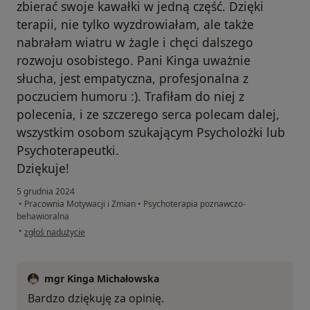
zbierać swoje kawałki w jedną część. Dzięki
terapii, nie tylko wyzdrowiałam, ale także
nabrałam wiatru w żagle i chęci dalszego
rozwoju osobistego. Pani Kinga uważnie
słucha, jest empatyczna, profesjonalna z
poczuciem humoru :). Trafiłam do niej z
polecenia, i ze szczerego serca polecam dalej,
wszystkim osobom szukającym Psycholożki lub
Psychoterapeutki.
Dziękuje!
5 grudnia 2024
•
Pracownia Motywacji i Zmian
•
Psychoterapia poznawczo-
behawioralna
w opinii użytkownika Weronika
•
zgłoś nadużycie
mgr Kinga Michałowska
Bardzo dziękuję za opinię.