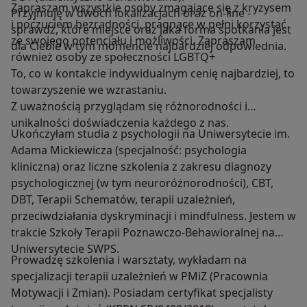
Zapraszam wszystkie osoby zmagające się z kryzysem
Przyjmuję w dwóch lokalizacjach oraz on-line -
i poczuciem bezradności, pragnące w pełni korzystać
sprawdź, które miejsce oraz jaka forma spotkania jest
ze swojego potencjału i możliwości. Zapraszam
dla Ciebie w tym momencie najbardziej odpowiednia.
również osoby ze społeczności LGBTQ+
To, co w kontakcie indywidualnym cenię najbardziej, to
towarzyszenie we wzrastaniu.
Z uważnością przyglądam się różnorodności i
unikalności doświadczenia każdego z nas.
Ukończyłam studia z psychologii na Uniwersytecie im.
Adama Mickiewicza (specjalność: psychologia
kliniczna) oraz liczne szkolenia z zakresu diagnozy
psychologicznej (w tym neuroróżnorodności), CBT,
DBT, Terapii Schematów, terapii uzależnień,
przeciwdziałania dyskryminacji i mindfulness. Jestem w
trakcie Szkoły Terapii Poznawczo-Behawioralnej na
Uniwersytecie SWPS.
Prowadzę szkolenia i warsztaty, wykładam na
specjalizacji terapii uzależnień w PMiZ (Pracownia
Motywacji i Zmian). Posiadam certyfikat specjalisty