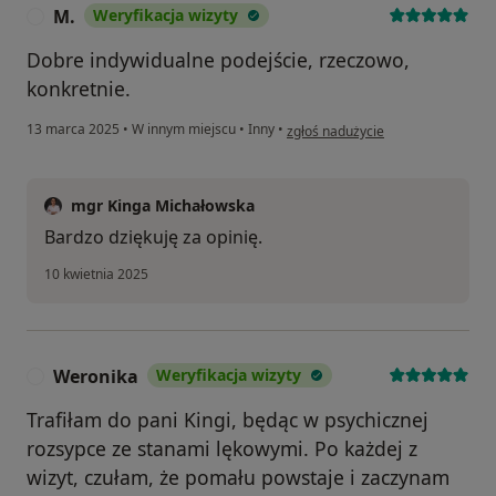
M.
Weryfikacja wizyty
M
Dobre indywidualne podejście, rzeczowo,
konkretnie.
w opinii użytkownika M.
13 marca 2025
•
W innym miejscu
•
Inny
•
zgłoś nadużycie
mgr Kinga Michałowska
Bardzo dziękuję za opinię.
10 kwietnia 2025
Weronika
Weryfikacja wizyty
W
Trafiłam do pani Kingi, będąc w psychicznej
rozsypce ze stanami lękowymi. Po każdej z
wizyt, czułam, że pomału powstaje i zaczynam