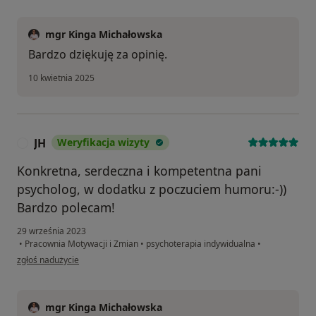
mgr Kinga Michałowska
Bardzo dziękuję za opinię.
10 kwietnia 2025
JH
Weryfikacja wizyty
J
Konkretna, serdeczna i kompetentna pani
psycholog, w dodatku z poczuciem humoru:-))
Bardzo polecam!
29 września 2023
•
Pracownia Motywacji i Zmian
•
psychoterapia indywidualna
•
w opinii użytkownika JH
zgłoś nadużycie
mgr Kinga Michałowska