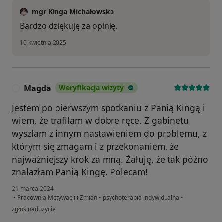
mgr Kinga Michałowska
Bardzo dziękuję za opinię.
10 kwietnia 2025
Magda
Weryfikacja wizyty
M
Jestem po pierwszym spotkaniu z Panią Kingą i
wiem, że trafiłam w dobre ręce. Z gabinetu
wyszłam z innym nastawieniem do problemu, z
którym się zmagam i z przekonaniem, że
najważniejszy krok za mną. Żałuję, że tak późno
znalazłam Panią Kingę. Polecam!
21 marca 2024
•
Pracownia Motywacji i Zmian
•
psychoterapia indywidualna
•
w opinii użytkownika Magda
zgłoś nadużycie