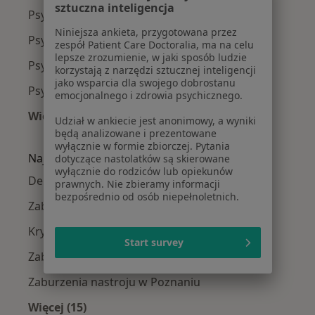
sztuczna inteligencja
Psycholodzy Jeżyce
Niniejsza ankieta, przygotowana przez
Psycholodzy Stare Miasto
zespół Patient Care Doctoralia, ma na celu
lepsze zrozumienie, w jaki sposób ludzie
Psycholodzy Nowe Miasto
korzystają z narzędzi sztucznej inteligencji
jako wsparcia dla swojego dobrostanu
Psycholodzy Wilda
emocjonalnego i zdrowia psychicznego.
Więcej (3)
Udział w ankiecie jest anonimowy, a wyniki
Więcej w kategorii: Psycholodzy w pobliżu
będą analizowane i prezentowane
wyłącznie w formie zbiorczej. Pytania
Najczęście leczone choroby
dotyczące nastolatków są skierowane
wyłącznie do rodziców lub opiekunów
Depresja w Poznaniu
prawnych. Nie zbieramy informacji
bezpośrednio od osób niepełnoletnich.
Zaburzenia lękowe w Poznaniu
Kryzys emocjonalny w Poznaniu
Start survey
Zaburzenia emocjonalne w Poznaniu
Zaburzenia nastroju w Poznaniu
Więcej (15)