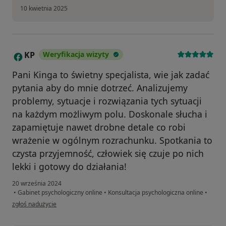
10 kwietnia 2025
KP
Weryfikacja wizyty
K
Pani Kinga to świetny specjalista, wie jak zadać
pytania aby do mnie dotrzeć. Analizujemy
problemy, sytuacje i rozwiązania tych sytuacji
na każdym możliwym polu. Doskonale słucha i
zapamiętuje nawet drobne detale co robi
wrażenie w ogólnym rozrachunku. Spotkania to
czysta przyjemność, człowiek się czuje po nich
lekki i gotowy do działania!
20 września 2024
•
Gabinet psychologiczny online
•
Konsultacja psychologiczna online
•
w opinii użytkownika KP
zgłoś nadużycie