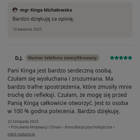
mgr Kinga Michałowska
Bardzo dziękuję za opinię.
10 kwietnia 2025
D.J.
Numer telefonu zweryfikowany
D
Pani Kinga jest bardzo serdeczną osobą.
Czułam się wysłuchana i zrozumiana. Ma
bardzo trafne spostrzeżenia, które zmusiły mnie
trochę do refleksji. Czułam, że mogę się przed
Panią Kingą całkowicie otworzyć. Jest to osoba
w 100 % godna polecenia. Bardzo dziękuję.
22 listopada 2023
•
Pracownia Motywacji i Zmian
•
Konsultacja psychologiczna
•
w opinii użytkownika D.J.
zgłoś nadużycie