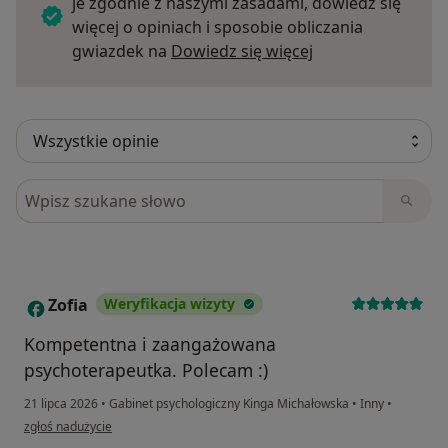
je zgodnie z naszymi zasadami, dowiedz się
więcej o opiniach i sposobie obliczania
Dowiedz się więce
gwiazdek na
Dowiedz się więcej
Szukaj w opiniach
Zofia
Weryfikacja wizyty
Z
Kompetentna i zaangażowana
psychoterapeutka. Polecam :)
21 lipca 2026
•
Gabinet psychologiczny Kinga Michałowska
•
Inny
•
w opinii użytkownika Zofia
zgłoś nadużycie