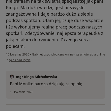
nie trafiłam na tak świetną specjalistkę jak pani
Kinga. Ma dużą wiedzę, jest niezwykle
zaangażowana i daje bardzo dużo z siebie
podczas spotkań. Ufam jej, czuję duże wsparcie
i że wykonujemy realną pracę podczas naszych
spotkań. Zdecydowanie, najlepsza terapeutka z
jaką miałam do czynienia. Z całego serca -
polecam.
16 kwietnia 2026
•
Gabinet psychologiczny online
•
psychoterapia online
w opinii użytkownika Monika
•
zgłoś nadużycie
mgr Kinga Michałowska
Pani Moniko bardzo dziękuję za opinię.
16 kwietnia 2026