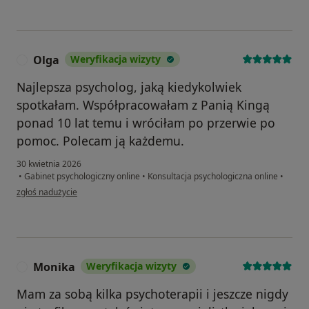
Olga
Weryfikacja wizyty
O
Najlepsza psycholog, jaką kiedykolwiek
spotkałam. Współpracowałam z Panią Kingą
ponad 10 lat temu i wróciłam po przerwie po
pomoc. Polecam ją każdemu.
30 kwietnia 2026
•
Gabinet psychologiczny online
•
Konsultacja psychologiczna online
•
w opinii użytkownika Olga
zgłoś nadużycie
Monika
Weryfikacja wizyty
M
Mam za sobą kilka psychoterapii i jeszcze nigdy