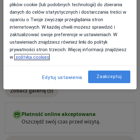
Rodzaje konsultacji
plików cookie (lub podobnych technologii) do zbierania
Stacjonarne
Zobacz lokalizacje (2)
danych do celów statystycznych i dostarczania treści w
Konsultacje online
Zobacz kalendarz online
oparciu o Twoje zwyczaje przeglądania stron
internetowych. W każdej chwili możesz sprawdzić i
Zdjęcia i filmy
zaktualizować swoje preferencje w ustawieniach. W
ustawieniach znajdziesz również linki do polityk
prywatności stron trzecich. Więcej informacji znajdziesz
w
polityka cookies
Zaakceptuj
Edytuj ustawienia
Zobacz galerię (5)
Płatność online akceptowana
Oszczędź swój czas przed wizytą.