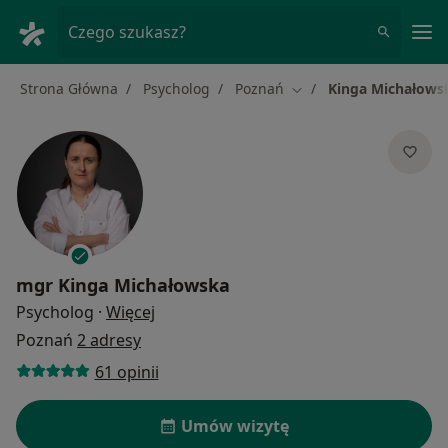
Me
Czego szukasz?
Strona Główna
Psycholog
Poznań
Kinga Michałows
Zmień miasto
mgr
Kinga Michałowska
O specjalizacjach
Psycholog
·
Więcej
Poznań
2 adresy
61 opinii
Umów wizytę