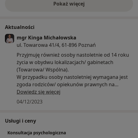
Pokaż więcej
o doświadczeniu
Aktualności
mgr Kinga Michałowska
ul. Towarowa 41/4, 61-896 Poznań
Przyjmuję również osoby nastoletnie od 14 roku
życia w obydwu lokalizacjach/ gabinetach
(Towarowa/ Wspólna).
W przypadku osoby nastoletniej wymagana jest
zgoda rodziców/ opiekunów prawnych na
rozpoczęcie psychoterapii na piśmie, a od 16 roku
Dowiedz się więcej
życia również zgoda osoby nastoletniej.
04/12/2023
Możliwe formy terapii: w gabinecie, on-line,
mieszane (np. on-line, raz w miesiącu w
Usługi i ceny
gabinecie).
Konsultacja psychologiczna