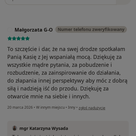
Małgorzata G-O
Numer telefonu zweryfikowany
M
To szczęście i dar, że na swej drodze spotkałam
Panią Kasię z Jej wspaniałą mocą. Dziękuję za
wszystkie mądre pytania, za pobudzenie i
rozbudzenie, za zainspirowanie do działania,
do złapania innej perspektywy aby móc z dobrą
siłą i nadzieją iść do przodu. Dziękuję za
otwarcie mnie na siebie i innych.
w opinii użytkownika Małgorzata 
20 marca 2026
•
W innym miejscu
•
Inny
•
zgłoś nadużycie
mgr Katarzyna Wysada