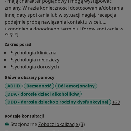
- mają charakter poglądowy i mogą występować
zmiany. W razie konieczności dostosowania/dobrania
innej daty spotkania lub w sytuacji nagłej, recepcja
podejmie próbę nawiązania kontaktu w celu
uzgodnienia dogodnego terminu i formy spotkania w
O mnie
więcej
zależności od możliwości, czy to stacjonarnie, czy
online.
Zakres porad
Psychologia kliniczna
Psychologia młodzieży
Psychologia dorosłych
Główne obszary pomocy
ADHD
Bezsenność
Ból emocjonalny
DDA - dorosłe dzieci alkoholików
a11y
DDD - dorosłe dziecko z rodziny dysfunkcyjnej
+32
Rodzaje konsultacji
Stacjonarne
Zobacz lokalizacje (3)