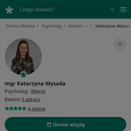
Me
Czego szukasz?
Strona Główna
Psycholog
Radom
Katarzyna Wysad
Zmień miasto
mgr
Katarzyna Wysada
O specjalizacjach
Psycholog
·
Więcej
Radom
3 adresy
4 opinie
Umów wizytę