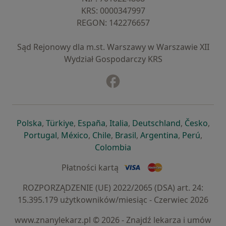
KRS: ⁠0000347997
REGON: ⁠142276657
Sąd Rejonowy dla m.st. Warszawy w Warszawie XII
Wydział Gospodarczy KRS
Facebook
otwiera się w nowej karcie
otwiera się w nowej karcie
otwiera się w nowej karcie
otwiera się w nowej karcie
otwiera się w nowej karci
otwiera się
otwi
Polska
,
Türkiye
,
España
,
Italia
,
Deutschland
,
Česko
,
otwiera się w nowej karcie
otwiera się w nowej karcie
otwiera się w nowej karcie
otwiera się w nowej kar
otwiera się 
otwier
Portugal
,
México
,
Chile
,
Brasil
,
Argentina
,
Perú
,
otwiera się w nowej karc
Colombia
Płatności kartą
ROZPORZĄDZENIE (UE) 2022/2065 (DSA) art. 24:
15.395.179 użytkowników/miesiąc - Czerwiec 2026
www.znanylekarz.pl © 2026 - Znajdź lekarza i umów