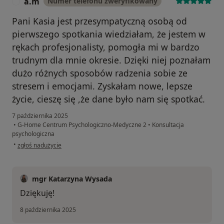
a.m
Numer telefonu zweryfikowany
A
Pani Kasia jest przesympatyczną osobą od
pierwszego spotkania wiedziałam, że jestem w
rękach profesjonalisty, pomogła mi w bardzo
trudnym dla mnie okresie. Dzięki niej poznałam
dużo różnych sposobów radzenia sobie ze
stresem i emocjami. Zyskałam nowe, lepsze
życie, cieszę się ,że dane było nam się spotkać.
7 października 2025
•
G-Home Centrum Psychologiczno-Medyczne 2
•
Konsultacja
psychologiczna
w opinii użytkownika a.m
•
zgłoś nadużycie
mgr Katarzyna Wysada
Dziękuję!
8 października 2025