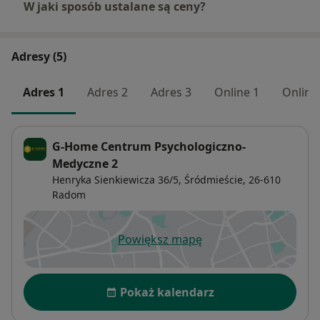
W jaki sposób ustalane są ceny?
Adresy (5)
Adres 1
Adres 2
Adres 3
Online 1
Online
G-Home Centrum Psychologiczno-
Medyczne 2
Henryka Sienkiewicza 36/5,
Śródmieście
, 26-610
Radom
Powiększ mapę
otwiera się w nowej karcie
Dostępność
Pokaż kalendarz