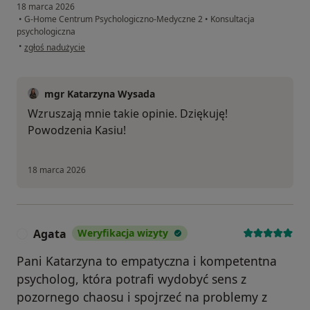
18 marca 2026
•
G-Home Centrum Psychologiczno-Medyczne 2
•
Konsultacja
psychologiczna
w opinii użytkownika Katarzyna
•
zgłoś nadużycie
mgr Katarzyna Wysada
Wzruszają mnie takie opinie. Dziękuję!
Powodzenia Kasiu!
18 marca 2026
Agata
Weryfikacja wizyty
A
Pani Katarzyna to empatyczna i kompetentna
psycholog, która potrafi wydobyć sens z
pozornego chaosu i spojrzeć na problemy z