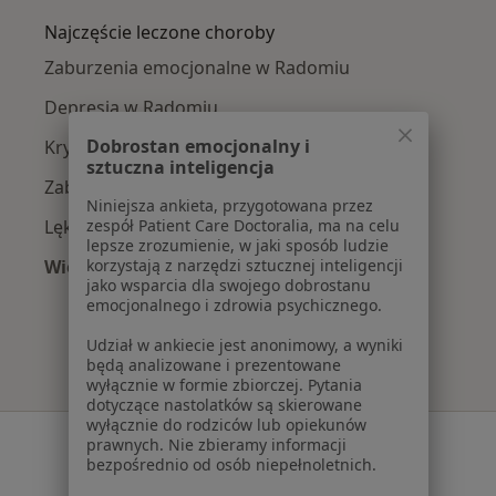
Najczęście leczone choroby
Zaburzenia emocjonalne w Radomiu
Depresja w Radomiu
Dobrostan emocjonalny i
Kryzys emocjonalny w Radomiu
sztuczna inteligencja
Zaburzenia nastroju w Radomiu
Niniejsza ankieta, przygotowana przez
Lęki w Radomiu
zespół Patient Care Doctoralia, ma na celu
lepsze zrozumienie, w jaki sposób ludzie
Więcej (15)
korzystają z narzędzi sztucznej inteligencji
jako wsparcia dla swojego dobrostanu
Więcej w kategorii: Najczęście leczone chorob
emocjonalnego i zdrowia psychicznego.
Udział w ankiecie jest anonimowy, a wyniki
będą analizowane i prezentowane
wyłącznie w formie zbiorczej. Pytania
dotyczące nastolatków są skierowane
wyłącznie do rodziców lub opiekunów
Serwis
prawnych. Nie zbieramy informacji
bezpośrednio od osób niepełnoletnich.
Regulamin