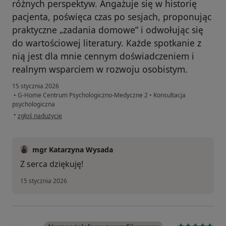
różnych perspektyw. Angażuje się w historię
pacjenta, poświęca czas po sesjach, proponując
praktyczne „zadania domowe” i odwołując się
do wartościowej literatury. Każde spotkanie z
nią jest dla mnie cennym doświadczeniem i
realnym wsparciem w rozwoju osobistym.
15 stycznia 2026
•
G-Home Centrum Psychologiczno-Medyczne 2
•
Konsultacja
psychologiczna
w opinii użytkownika Agata
•
zgłoś nadużycie
mgr Katarzyna Wysada
Z serca dziękuję!
15 stycznia 2026