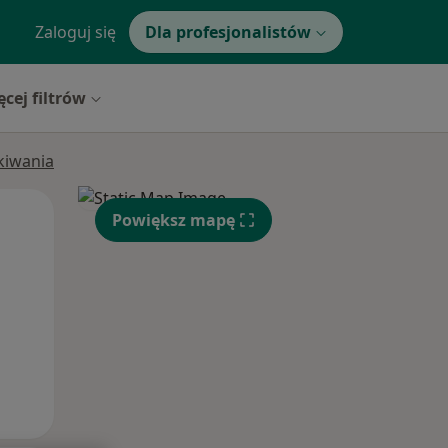
Zaloguj się
Dla profesjonalistów
ęcej filtrów
ukiwania
Wt,
Śr,
Czw,
Powiększ mapę
11 Sie
12 Sie
13 Sie