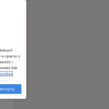
Wt,
Śr,
Czw,
11 Sie
12 Sie
13 Sie
odobnych
i w oparciu o
awdzić i
wnież linki
 cookies
Wt,
Śr,
Czw,
11 Sie
12 Sie
13 Sie
akceptuj