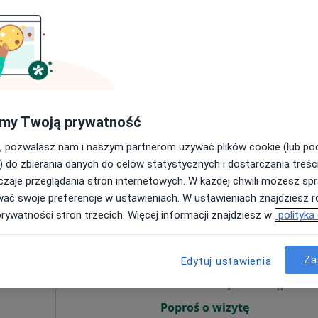
olska
Dziś
Jutro
Ndz,
Pon,
7 Sie
8 Sie
9 Sie
10 Sie
Umawianie online nie jest dostępne
Poproś o wizytę
my Twoją prywatność
lska
, pozwalasz nam i naszym partnerom używać plików cookie (lub p
 usługa
) do zbierania danych do celów statystycznych i dostarczania treśc
zaje przeglądania stron internetowych. W każdej chwili możesz spr
wać swoje preferencje w ustawieniach. W ustawieniach znajdziesz ró
prywatności stron trzecich. Więcej informacji znajdziesz w
polityka
reja
Dziś
Jutro
Ndz,
Pon,
7 Sie
8 Sie
9 Sie
10 Sie
Za
Edytuj ustawienia
Umawianie online nie jest dostępne
Poproś o wizytę