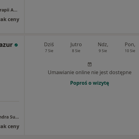
Gabinet Pomocy Psychologicznej i Psychoterapii Agnieszka Bareja
rak ceny
azur
Dziś
Jutro
Ndz,
Pon,
7 Sie
8 Sie
9 Sie
10 Sie
Umawianie online nie jest dostępne
Poproś o wizytę
Centrum Terapeutyczno-Rozwojowe Aleksandra Sutkowska
rak ceny