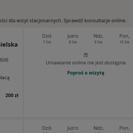
ości dla wizyt stacjonarnych. Sprawdź konsultacje online.
Dziś
Jutro
Ndz,
Pon,
7 Sie
8 Sie
9 Sie
10 Sie
ielska
ęcej
Umawianie online nie jest dostępne
Poproś o wizytę
płacą
200 zł
Dziś
Jutro
Ndz,
Pon,