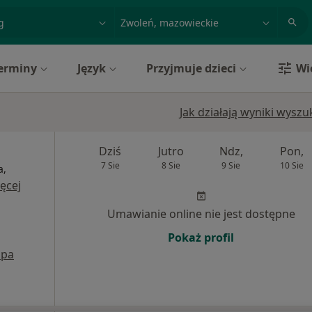
acja, badanie lub nazwisko
miasto lub dzielnica
erminy
Język
Przyjmuje dzieci
Wi
Jak działają wyniki wysz
Dziś
Jutro
Ndz,
Pon,
7 Sie
8 Sie
9 Sie
10 Sie
a,
ęcej
Umawianie online nie jest dostępne
Pokaż profil
pa