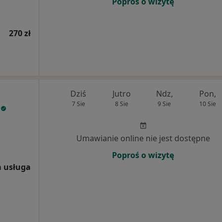
Poproś o wizytę
270 zł
Dziś
Jutro
Ndz,
Pon,
7 Sie
8 Sie
9 Sie
10 Sie
Umawianie online nie jest dostępne
Poproś o wizytę
 usługa