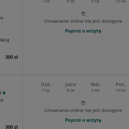
7 Sie
8 Sie
9 Sie
10 Sie
·
ta
Umawianie online nie jest dostępne
Poproś o wizytę
płacą
300 zł
Dziś
Jutro
Ndz,
Pon,
7 Sie
8 Sie
9 Sie
10 Sie
i
·
ta
Umawianie online nie jest dostępne
Poproś o wizytę
300 zł