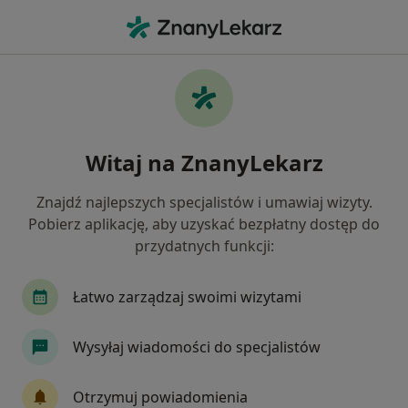
Me
Dda - Dorosłe Dzieci Alkoholików • Radom, mazowieckie
Filtry
• 1
Ubezpieczenie
Map
DDA - dorosłe dzieci alkoholików specjaliści
Witaj na ZnanyLekarz
w Radomiu
Jak działają wyniki wyszukiwania
Znajdź najlepszych specjalistów i umawiaj wizyty.
Pobierz aplikację, aby uzyskać bezpłatny dostęp do
przydatnych funkcji:
Jakiego specjalisty szukasz?
Psycholog
Psychoterapeuta
Psycholog dz
Łatwo zarządzaj swoimi wizytami
Wysyłaj wiadomości do specjalistów
Otrzymuj powiadomienia