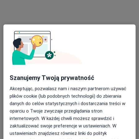
Specjalista nie oferuje umawiania online pod tym adresem.
Poproś o wizytę
Szanujemy Twoją prywatność
Akceptując, pozwalasz nam i naszym partnerom używać
Bezpieczne płatności
plików cookie (lub podobnych technologii) do zbierania
mgr Marta Bator
danych do celów statystycznych i dostarczania treści w
·
Więcej
Psycholog
oparciu o Twoje zwyczaje przeglądania stron
internetowych. W każdej chwili możesz sprawdzić i
Adres 1
Adres 2
Online 1
Online 2
zaktualizować swoje preferencje w ustawieniach. W
ustawieniach znajdziesz również linki do polityk