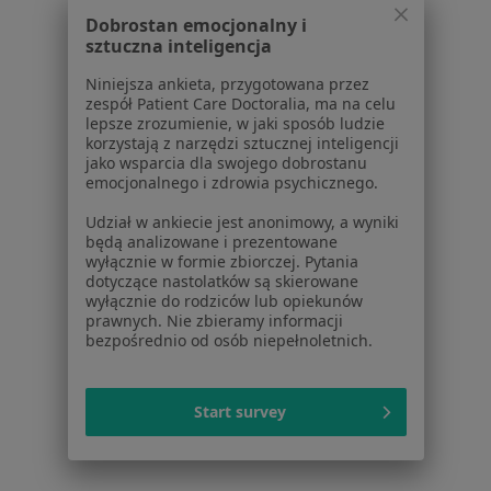
Powiązane wyszukiwania
Dobrostan emocjonalny i
sztuczna inteligencja
W pobliżu Radomia
DDA - dorosłe dzieci alkoholików w Skarżysku-
Niniejsza ankieta, przygotowana przez
zespół Patient Care Doctoralia, ma na celu
Kamiennej
lepsze zrozumienie, w jaki sposób ludzie
korzystają z narzędzi sztucznej inteligencji
DDA - dorosłe dzieci alkoholików w
jako wsparcia dla swojego dobrostanu
Starachowicach
emocjonalnego i zdrowia psychicznego.
DDA - dorosłe dzieci alkoholików w Garwolinie
Udział w ankiecie jest anonimowy, a wyniki
będą analizowane i prezentowane
DDA - dorosłe dzieci alkoholików w Kozienicach
wyłącznie w formie zbiorczej. Pytania
dotyczące nastolatków są skierowane
wyłącznie do rodziców lub opiekunów
Schorzenia w Radomiu
prawnych. Nie zbieramy informacji
Zaburzenia emocjonalne w Radomiu
bezpośrednio od osób niepełnoletnich.
Depresja w Radomiu
Start survey
Kryzys emocjonalny w Radomiu
Zaburzenia nastroju w Radomiu