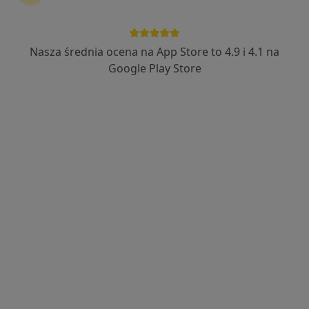
Nasza średnia ocena na App Store to 4.9 i 4.1 na
mgr Magdalena Kowalczyk
Google Play Store
·
Więcej
Psycholog
35 opinii
Adres
Online
Henryka Sienkiewicza 36/5, Radom
•
Mapa
G-Home Centrum Psychologiczno-Medyczne 2
Konsultacja psychologiczna online
220 zł
Specjalista nie oferuje umawiania online pod tym adresem.
Poproś o wizytę