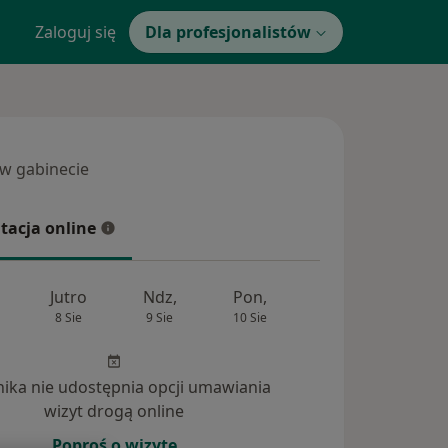
Zaloguj się
Dla profesjonalistów
 w gabinecie
 gabinecie
tacja online
cja online
Jutro
Ndz,
Pon,
Wt,
Śr,
8 Sie
9 Sie
10 Sie
11 Sie
12 Si
inika nie udostępnia opcji umawiania
wizyt drogą online
Poproś o wizytę