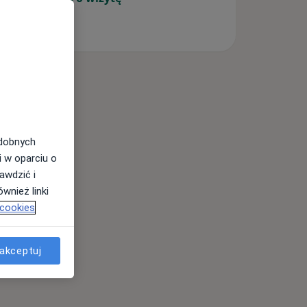
odobnych
i w oparciu o
awdzić i
wnież linki
 cookies
akceptuj