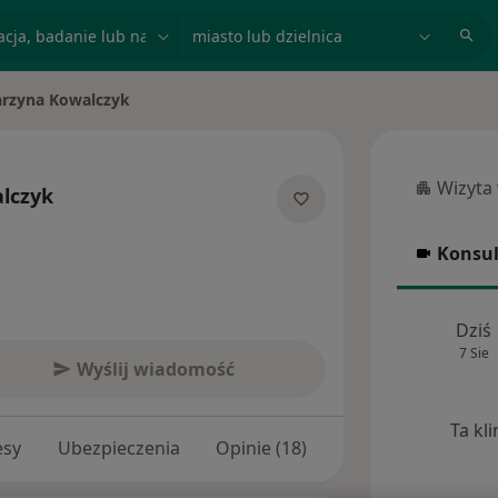
acja, badanie lub nazwisko
miasto lub dzielnica
arzyna Kowalczyk
asto
Wizyta
lczyk
Wizyta w
jalizacjach
Konsul
Konsulta
Dziś
7 Sie
Wyślij wiadomość
Ta kl
esy
Ubezpieczenia
Opinie (18)