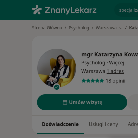
specjaliz
Strona Główna
Psycholog
Warszawa
Kat
Zmień mi
mgr
Katarzyna Kowa
O spec
Psycholog
·
Więcej
Warszawa
1 adres
18 opinii
Umów wizytę
Doświadczenie
Usługi i ceny
Adr