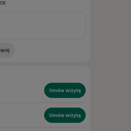
ine
ęcej
doświadczeniu
Umów wizytę
Umów wizytę