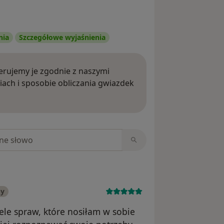
nia
Szczegółowe wyjaśnienia
rujemy je zgodnie z naszymi
iach i sposobie obliczania gwiazdek
ięcej o opiniach
niach
ny
le spraw, które nosiłam w sobie