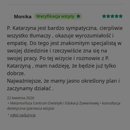
Monika
Weryfikacja wizyty
M
P. Katarzyna jest bardzo sympatyczna, cierpliwie
wszystko tłumaczy , okazuje wyrozumiałość i
empatię. Do tego jest znakomitym specjalistą w
swojej dziedzinie i rzeczywiście zna się na
swojej pracy. Po tej wizycie i rozmowie z P.
Katarzyną , mam nadzieję, że będzie już tylko
dobrze.
Najważniejsze, że mamy jasno określony plan i
zaczynamy działać .
22 kwietnia 2026
•
Metamorfoza Centrum Dietetyki i Edukacji Żywieniowej
•
konsultacja
dietetyczna (pierwsza wizyta)
w opinii użytkownika Monika
•
zgłoś nadużycie