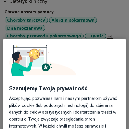
Dietetyk kliniczny
Główne obszary pomocy
Choroby tarczycy
Alergia pokarmowa
Dna moczanowa
a11y_s
Choroby przewodu pokarmowego
Otyłość
+4
Pacjenci których przyjmuję
Dorośli (Tylko pod niektórymi adresami)
Dzieci (Tylko pod niektórymi adresami)
Rodzaje konsultacji
Stacjonarne
Zobacz lokalizacje (1)
Szanujemy Twoją prywatność
Konsultacje online
Zobacz kalendarz online
Akceptując, pozwalasz nam i naszym partnerom używać
plików cookie (lub podobnych technologii) do zbierania
Zdjęcia i filmy
danych do celów statystycznych i dostarczania treści w
oparciu o Twoje zwyczaje przeglądania stron
internetowych. W każdej chwili możesz sprawdzić i