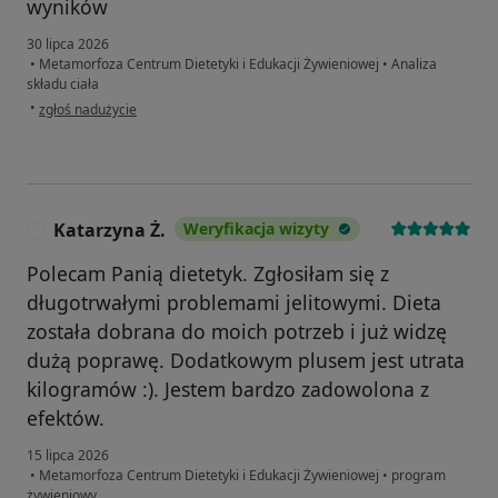
wyników
30 lipca 2026
•
Metamorfoza Centrum Dietetyki i Edukacji Żywieniowej
•
Analiza
składu ciała
w opinii użytkownika Grzegorz
•
zgłoś nadużycie
Katarzyna Ż.
Weryfikacja wizyty
K
Polecam Panią dietetyk. Zgłosiłam się z
długotrwałymi problemami jelitowymi. Dieta
została dobrana do moich potrzeb i już widzę
dużą poprawę. Dodatkowym plusem jest utrata
kilogramów :). Jestem bardzo zadowolona z
efektów.
15 lipca 2026
•
Metamorfoza Centrum Dietetyki i Edukacji Żywieniowej
•
program
żywieniowy