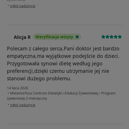
w opinii użytkownika Katarzyna Ż.
•
zgłoś nadużycie
Alicja R
Weryfikacja wizyty
A
Polecam z całego serca,Pani doktor jest bardzo
empatyczna,ma wyjątkowe podejście do dzieci.
Przygotowała synowi dietę według jego
preferencji,dzięki czemu utrzymanie jej nie
stanowi dużego problemu.
14 lipca 2026
•
Metamorfoza Centrum Dietetyki i Edukacji Żywieniowej
•
Program
żywieniowy 2-miesięczny
w opinii użytkownika Alicja R
•
zgłoś nadużycie