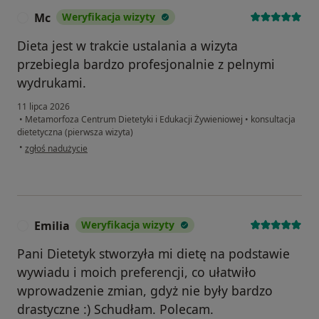
Mc
Weryfikacja wizyty
M
Dieta jest w trakcie ustalania a wizyta
przebiegla bardzo profesjonalnie z pelnymi
wydrukami.
11 lipca 2026
•
Metamorfoza Centrum Dietetyki i Edukacji Żywieniowej
•
konsultacja
dietetyczna (pierwsza wizyta)
w opinii użytkownika Mc
•
zgłoś nadużycie
Emilia
Weryfikacja wizyty
E
Pani Dietetyk stworzyła mi dietę na podstawie
wywiadu i moich preferencji, co ułatwiło
wprowadzenie zmian, gdyż nie były bardzo
drastyczne :) Schudłam. Polecam.