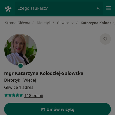
Me
Czego szukasz?
Strona Główna
Dietetyk
Gliwice
Katarzyna Kołodzie
Zmień miasto
mgr
Katarzyna Kołodziej-Sulowska
O specjalizacjach
Dietetyk
·
Więcej
Gliwice
1 adres
118 opinii
Umów wizytę