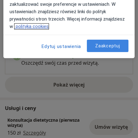
zaktualizować swoje preferencje w ustawieniach. W
ustawieniach znajdziesz również linki do polityk
prywatności stron trzecich. Więcej informacji znajdziesz
w
polityka cookies
Zobacz galerię (14)
Zaakceptuj
Edytuj ustawienia
Płatność online akceptowana
Oszczędź swój czas przed wizytą.
Pokaż więcej
o doświadczeniu
Usługi i ceny
Konsultacja dietetyczna (pierwsza
wizyta)
Umów wizytę
150 zł
Szczegóły