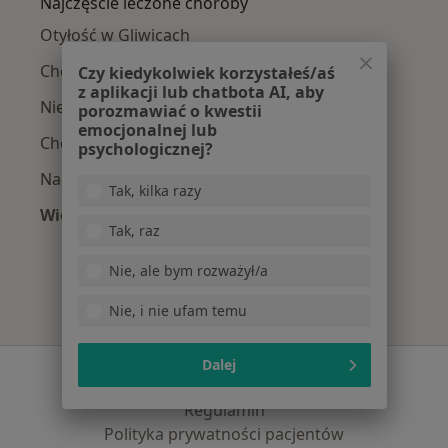
Najczęście leczone choroby
Otyłość w Gliwicach
Choroba Hashimoto w Gliwicach
Czy kiedykolwiek korzystałeś/aś
z aplikacji lub chatbota AI, aby
Niedoczynność tarczycy w Gliwicach
porozmawiać o kwestii
emocjonalnej lub
Choroby dietozależne w Gliwicach
psychologicznej?
Nadciśnienie tętnicze w Gliwicach
Tak, kilka razy
Więcej (15)
Tak, raz
Więcej w kategorii: Najczęście leczone chorob
Nie, ale bym rozważył/a
Nie, i nie ufam temu
Dalej
Serwis
Regulamin
Polityka prywatności pacjentów