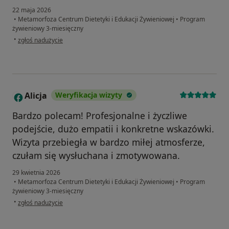
22 maja 2026
•
Metamorfoza Centrum Dietetyki i Edukacji Żywieniowej
•
Program
żywieniowy 3-miesięczny
w opinii użytkownika Emilia
•
zgłoś nadużycie
Alicja
Weryfikacja wizyty
A
Bardzo polecam! Profesjonalne i życzliwe
podejście, dużo empatii i konkretne wskazówki.
Wizyta przebiegła w bardzo miłej atmosferze,
czułam się wysłuchana i zmotywowana.
29 kwietnia 2026
•
Metamorfoza Centrum Dietetyki i Edukacji Żywieniowej
•
Program
żywieniowy 3-miesięczny
w opinii użytkownika Alicja
•
zgłoś nadużycie