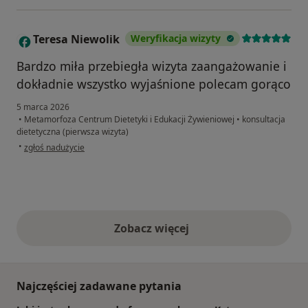
Teresa Niewolik
Weryfikacja wizyty
T
Bardzo miła przebiegła wizyta zaangażowanie i
dokładnie wszystko wyjaśnione polecam gorąco
5 marca 2026
•
Metamorfoza Centrum Dietetyki i Edukacji Żywieniowej
•
konsultacja
dietetyczna (pierwsza wizyta)
w opinii użytkownika Teresa Niewolik
•
zgłoś nadużycie
Zobacz więcej
opinie powyżej
Najczęściej zadawane pytania