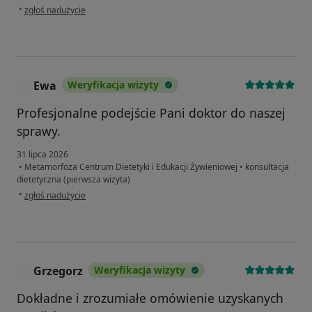
w opinii użytkownika Helena K.
•
zgłoś nadużycie
Ewa
Weryfikacja wizyty
E
Profesjonalne podejście Pani doktor do naszej
sprawy.
31 lipca 2026
•
Metamorfoza Centrum Dietetyki i Edukacji Żywieniowej
•
konsultacja
dietetyczna (pierwsza wizyta)
w opinii użytkownika Ewa
•
zgłoś nadużycie
Grzegorz
Weryfikacja wizyty
G
Dokładne i zrozumiałe omówienie uzyskanych