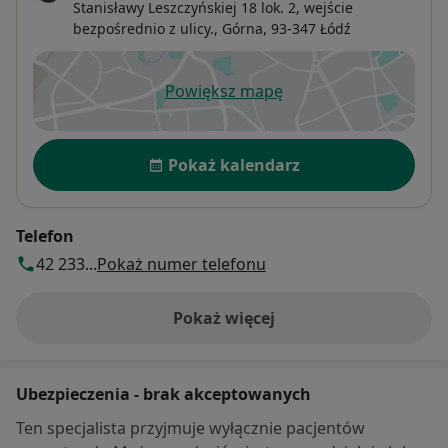
Stanisławy Leszczyńskiej 18 lok. 2, wejście
bezpośrednio z ulicy.,
Górna
, 93-347
Łódź
Powiększ mapę
otwiera się w nowej karcie
Dostępność
Pokaż kalendarz
Telefon
42 233...
Pokaż numer telefonu
Pokaż więcej
o adresie
Ubezpieczenia - brak akceptowanych
Ten specjalista przyjmuje wyłącznie pacjentów