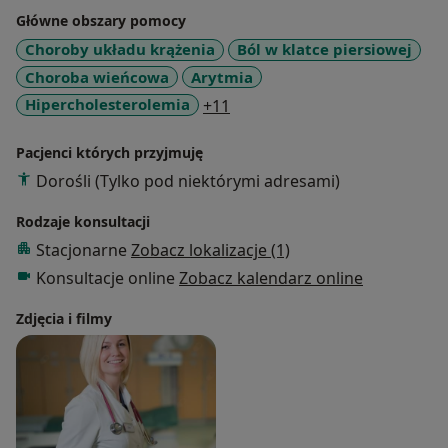
w organizowanych najnowszych szkoleniach i
Główne obszary pomocy
konferencjach.
Choroby układu krążenia
Ból w klatce piersiowej
W poradni kardiologicznej konsultuję pacjentów
Choroba wieńcowa
Arytmia
dorosłych z chorobami układu krążenia, wykonuję
a11y_sr_more_diseases
Hipercholesterolemia
+11
badanie echokardiograficzne ( USG serca), opisuję
EKG, analizuję badania Holter EKG oraz Holter
Pacjenci których przyjmuję
ciśnieniowy.
Dorośli (Tylko pod niektórymi adresami)
Ponadto kwalifikuję pacjentów do koronarografii,
implantacji rozruszników serca oraz ICD.
Rodzaje konsultacji
W ramach pracy w szpitalu, w oddziale kardiologii
Stacjonarne
Zobacz lokalizacje (1)
wszczepiam stymulatory serca.
Konsultacje online
Zobacz kalendarz online
Zdjęcia i filmy