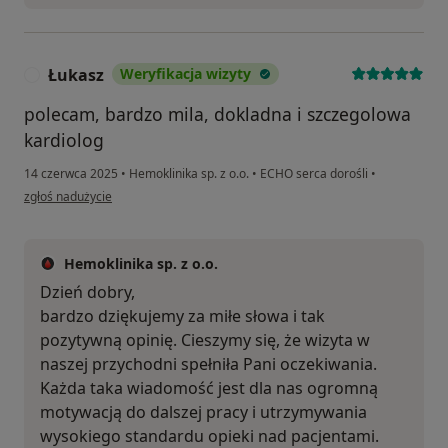
Łukasz
Weryfikacja wizyty
Ł
polecam, bardzo mila, dokladna i szczegolowa
kardiolog
14 czerwca 2025
•
Hemoklinika sp. z o.o.
•
ECHO serca dorośli
•
w opinii użytkownika Łukasz
zgłoś nadużycie
Hemoklinika sp. z o.o.
Dzień dobry,
bardzo dziękujemy za miłe słowa i tak
pozytywną opinię. Cieszymy się, że wizyta w
naszej przychodni spełniła Pani oczekiwania.
Każda taka wiadomość jest dla nas ogromną
motywacją do dalszej pracy i utrzymywania
wysokiego standardu opieki nad pacjentami.