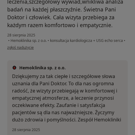
leczenia,szczegółowy wywiad,wnikliwa analiza
badań na każdej płaszczyźnie. Świetna Pani
Doktor i człowiek. Cała wizyta przebiega za
każdym razem komfortowo i empatycznie.
28 sierpnia 2025
•
Hemoklinika sp. z o.o.
•
konsultacja kardiologicza + USG echo serca
•
w opinii użytkownika Córka pacjentki
zgłoś nadużycie
Hemoklinika sp. z o.o.
Dziękujemy za tak ciepłe i szczegółowe słowa
uznania dla Pani Doktor. To dla nas ogromna
radość, że wizyty przebiegają w komfortowej i
empatycznej atmosferze, a leczenie przynosi
oczekiwane efekty. Zaufanie i satysfakcja
pacjentów są dla nas najważniejsze. Życzymy
dużo zdrowia i pomyślności. Zespół Hemokliniki
28 sierpnia 2025