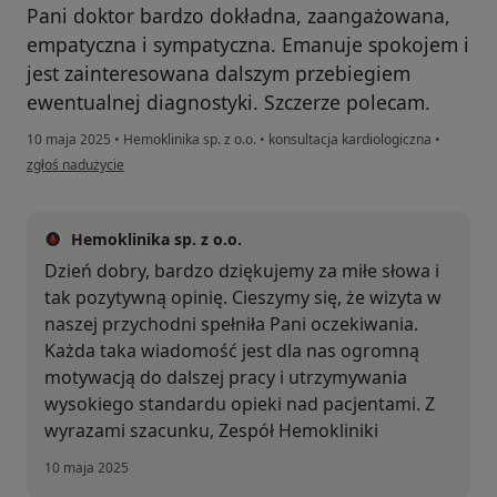
Pani doktor bardzo dokładna, zaangażowana,
empatyczna i sympatyczna. Emanuje spokojem i
jest zainteresowana dalszym przebiegiem
ewentualnej diagnostyki. Szczerze polecam.
10 maja 2025
•
Hemoklinika sp. z o.o.
•
konsultacja kardiologiczna
•
w opinii użytkownika MONIKA
zgłoś nadużycie
Hemoklinika sp. z o.o.
Dzień dobry, bardzo dziękujemy za miłe słowa i
tak pozytywną opinię. Cieszymy się, że wizyta w
naszej przychodni spełniła Pani oczekiwania.
Każda taka wiadomość jest dla nas ogromną
motywacją do dalszej pracy i utrzymywania
wysokiego standardu opieki nad pacjentami. Z
wyrazami szacunku, Zespół Hemokliniki
10 maja 2025