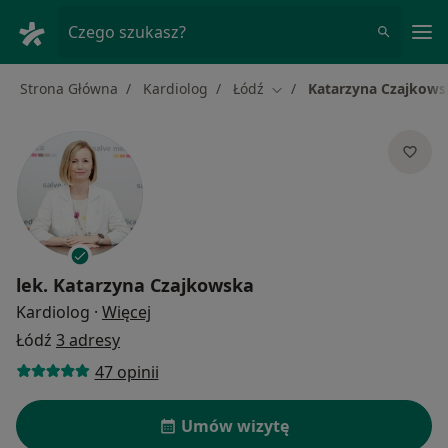
Me
Czego szukasz?
Strona Główna
Kardiolog
Łódź
Katarzyna Czajkows
Zmień miasto
lek.
Katarzyna Czajkowska
O specjalizacjach
Kardiolog
·
Więcej
Łódź
3 adresy
47 opinii
Umów wizytę