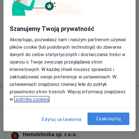
EKG - elektrokardiografia
40 zł
Szczegóły
Szanujemy Twoją prywatność
Holter ciśnieniowy
Szczegóły
Akceptując, pozwalasz nam i naszym partnerom używać
plików cookie (lub podobnych technologii) do zbierania
+ 5 usług
danych do celów statystycznych i dostarczania treści w
oparciu o Twoje zwyczaje przeglądania stron
internetowych. W każdej chwili możesz sprawdzić i
W jaki sposób ustalane są ceny?
zaktualizować swoje preferencje w ustawieniach. W
ustawieniach znajdziesz również linki do polityk
prywatności stron trzecich. Więcej informacji znajdziesz
Adresy (5)
w
polityka cookies
Adres 1
Online 1
Adres 2
Online 2
Adres
Zaakceptuj
Edytuj ustawienia
Hemoklinika sp. z o.o.