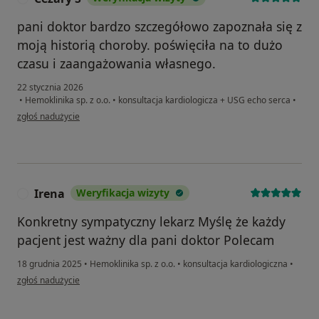
pani doktor bardzo szczegółowo zapoznała się z
moją historią choroby. poświęciła na to dużo
czasu i zaangażowania własnego.
22 stycznia 2026
•
Hemoklinika sp. z o.o.
•
konsultacja kardiologicza + USG echo serca
•
w opinii użytkownika Cezary S
zgłoś nadużycie
Irena
Weryfikacja wizyty
I
Konkretny sympatyczny lekarz Myślę że każdy
pacjent jest ważny dla pani doktor Polecam
18 grudnia 2025
•
Hemoklinika sp. z o.o.
•
konsultacja kardiologiczna
•
w opinii użytkownika Irena
zgłoś nadużycie