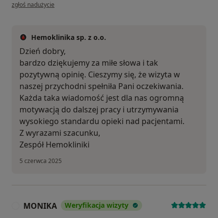
w opinii użytkownika B.
zgłoś nadużycie
Hemoklinika sp. z o.o.
Dzień dobry,
bardzo dziękujemy za miłe słowa i tak
pozytywną opinię. Cieszymy się, że wizyta w
naszej przychodni spełniła Pani oczekiwania.
Każda taka wiadomość jest dla nas ogromną
motywacją do dalszej pracy i utrzymywania
wysokiego standardu opieki nad pacjentami.
Z wyrazami szacunku,
Zespół Hemokliniki
5 czerwca 2025
MONIKA
Weryfikacja wizyty
M