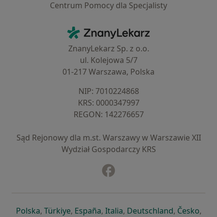
Centrum Pomocy dla Specjalisty
Kontakt
ZnanyLekarz - Strona główna
ZnanyLekarz Sp. z o.o.
ul. Kolejowa 5/7
01-217 Warszawa, Polska
NIP: ⁠7010224868
KRS: ⁠0000347997
REGON: ⁠142276657
Sąd Rejonowy dla m.st. Warszawy w Warszawie XII
Wydział Gospodarczy KRS
Facebook
otwiera się w nowej karcie
otwiera się w nowej karcie
otwiera się w nowej karcie
otwiera się w nowej karcie
otwiera się w nowej karci
otwiera się
otwi
Polska
,
Türkiye
,
España
,
Italia
,
Deutschland
,
Česko
,