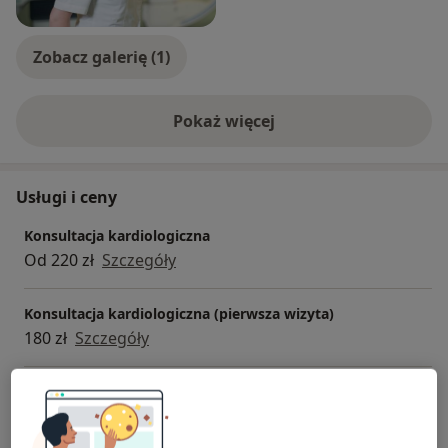
Zobacz galerię (1)
Pokaż więcej
o doświadczeniu
Usługi i ceny
Konsultacja kardiologiczna
Od 220 zł
Szczegóły
Konsultacja kardiologiczna (pierwsza wizyta)
180 zł
Szczegóły
ECHO serca dorośli
Od 180 zł
Szczegóły