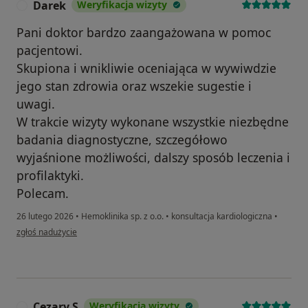
Darek
Weryfikacja wizyty
D
Pani doktor bardzo zaangażowana w pomoc
pacjentowi.
Skupiona i wnikliwie oceniająca w wywiwdzie
jego stan zdrowia oraz wszekie sugestie i
uwagi.
W trakcie wizyty wykonane wszystkie niezbędne
badania diagnostyczne, szczegółowo
wyjaśnione możliwości, dalszy sposób leczenia i
profilaktyki.
Polecam.
26 lutego 2026
•
Hemoklinika sp. z o.o.
•
konsultacja kardiologiczna
•
w opinii użytkownika Darek
zgłoś nadużycie
Cezary S
Weryfikacja wizyty
C