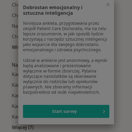
Choroba niedokrwienna serca w Łodzi
Dobrostan emocjonalny i
sztuczna inteligencja
Choroby serca w Łodzi
Niniejsza ankieta, przygotowana przez
Nadciśnienie tętnicze w Łodzi
zespół Patient Care Doctoralia, ma na celu
lepsze zrozumienie, w jaki sposób ludzie
Choroba wieńcowa w Łodzi
korzystają z narzędzi sztucznej inteligencji
jako wsparcia dla swojego dobrostanu
Więcej (15)
emocjonalnego i zdrowia psychicznego.
Więcej w kategorii: Najczęście leczone chorob
Udział w ankiecie jest anonimowy, a wyniki
Najpopularniejsze ubezpieczenia
będą analizowane i prezentowane
wyłącznie w formie zbiorczej. Pytania
Kardiolodzy z Allianz w Łodzi
dotyczące nastolatków są skierowane
wyłącznie do rodziców lub opiekunów
Kardiolodzy z Medicover w Łodzi
prawnych. Nie zbieramy informacji
bezpośrednio od osób niepełnoletnich.
Kardiolodzy z PZU Zdrowie w Łodzi
Kardiolodzy z Signal Iduna w Łodzi
Start survey
Kardiolodzy z TU Zdrowie w Łodzi
Więcej (7)