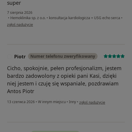
super
7 sierpnia 2026
•
Hemoklinika sp. z o.o.
•
konsultacja kardiologicza + USG echo serca
•
w opinii użytkownika Paweł
zgłoś nadużycie
Piotr
Numer telefonu zweryfikowany
P
Cicho, spokojnie, pełen profesjonalizm, jestem
bardzo zadowolony z opieki pani Kasi, dzięki
niej jestem i czuję się wspaniale, pozdrawiam
Antos Piotr
w opinii użytkownika Piotr
13 czerwca 2026
•
W innym miejscu
•
Inny
•
zgłoś nadużycie