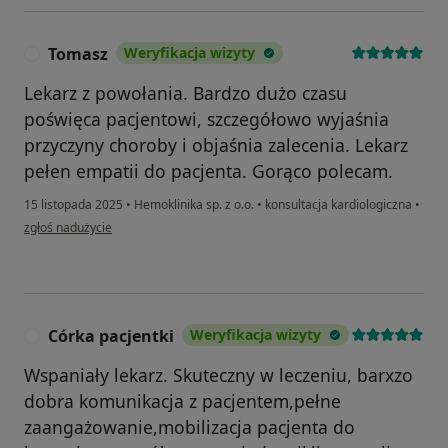
Tomasz
Weryfikacja wizyty
T
Lekarz z powołania. Bardzo dużo czasu
poświęca pacjentowi, szczegółowo wyjaśnia
przyczyny choroby i objaśnia zalecenia. Lekarz
pełen empatii do pacjenta. Gorąco polecam.
15 listopada 2025
•
Hemoklinika sp. z o.o.
•
konsultacja kardiologiczna
•
w opinii użytkownika Tomasz
zgłoś nadużycie
Córka pacjentki
Weryfikacja wizyty
C
Wspaniały lekarz. Skuteczny w leczeniu, barxzo
dobra komunikacja z pacjentem,pełne
zaangażowanie,mobilizacja pacjenta do