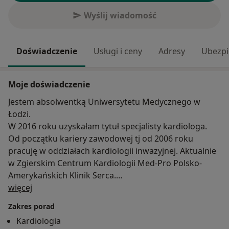
Wyślij wiadomość
Doświadczenie
Usługi i ceny
Adresy
Ubezpi
Moje doświadczenie
Jestem absolwentką Uniwersytetu Medycznego w
Łodzi.
W 2016 roku uzyskałam tytuł specjalisty kardiologa.
Od początku kariery zawodowej tj od 2006 roku
pracuję w oddziałach kardiologii inwazyjnej. Aktualnie
w Zgierskim Centrum Kardiologii Med-Pro Polsko-
Amerykańskich Klinik Serca.
O mnie
Jestem członkiem Polskiego i Europejskiego
więcej
Towarzystwa Kardiologicznego.
Zakres porad
Należę również do Sekcji Rytmu Serca Polskiego
Kardiologia
Towarzystwa Kardiologicznego, biorąc aktywny udział