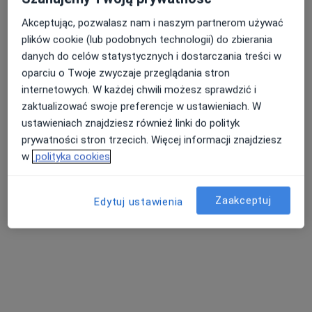
Akceptując, pozwalasz nam i naszym partnerom używać
plików cookie (lub podobnych technologii) do zbierania
danych do celów statystycznych i dostarczania treści w
oparciu o Twoje zwyczaje przeglądania stron
internetowych. W każdej chwili możesz sprawdzić i
zaktualizować swoje preferencje w ustawieniach. W
Multi Clinic Centrum Medyczne Księży
ustawieniach znajdziesz również linki do polityk
Młyn
prywatności stron trzecich. Więcej informacji znajdziesz
w
polityka cookies
·
Więcej
Kardiologia, Ginekologia, Dermatologia
1625 opinii
Sosnowa 4, Łódź
•
Mapa
Zaakceptuj
Edytuj ustawienia
Konsultacja kardiologiczna
220 zł
Pokaż więcej usług
lek. Taras Priadka
dr n. med. Monika
dr n. med. Sebastian