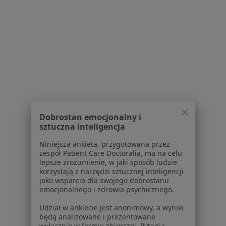
·
Więcej
Kardiologia, Ginekologia, Urologia
2981 opinii
Retkińska 104A / 3, Łódź
•
Mapa
Brak dostępnych specjalistów z wolnymi terminami w tym centrum medycznym.
Pokaż profil
Dobrostan emocjonalny i
sztuczna inteligencja
Niniejsza ankieta, przygotowana przez
zespół Patient Care Doctoralia, ma na celu
lepsze zrozumienie, w jaki sposób ludzie
korzystają z narzędzi sztucznej inteligencji
jako wsparcia dla swojego dobrostanu
Multi Clinic Centrum Medyczne Chojny
emocjonalnego i zdrowia psychicznego.
·
Więcej
Kardiologia, Ginekologia, Interna
Udział w ankiecie jest anonimowy, a wyniki
1348 opinii
będą analizowane i prezentowane
wyłącznie w formie zbiorczej. Pytania