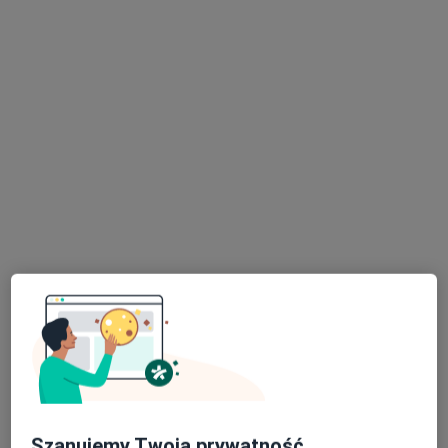
lek. Taras Priadka
·
Więcej
W trakcie specjalizacji (Kardiolog)
15 opinii
Sosnowa 4, Łódź
•
Mapa
Multi Clinic Centrum Medyczne Księży Młyn
Konsultacja kardiologiczna
220 zł
Specjalista nie oferuje umawiania online pod tym adresem.
Poproś o wizytę
Szanujemy Twoją prywatność