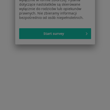
Rzgowska 219, Łódź
•
Mapa
dotyczące nastolatków są skierowane
wyłącznie do rodziców lub opiekunów
Brak dostępnych specjalistów z wolnymi terminami w tym centrum medycznym.
prawnych. Nie zbieramy informacji
bezpośrednio od osób niepełnoletnich.
Pokaż profil
Start survey
1
2
3
4
5
Powiązane wyszukiwania
Inne dzielnice w Łodzi
Kardiolodzy Bałuty
Kardiolodzy Śródmieście
Kardiolodzy Polesie
Kardiolodzy Widzew
Kardiolodzy Łódź-Górna