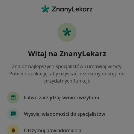
Me
Kardiolog • Górna, Łódź, łódzkie
Filtry
Ubezpieczenie
Mapa
Kardiolodzy Łódź Górna
Witaj na ZnanyLekarz
Jak działają wyniki wyszukiwania
Znajdź najlepszych specjalistów i umawiaj wizyty.
Pobierz aplikację, aby uzyskać bezpłatny dostęp do
Wybierz swoje ubezpieczenie
przydatnych funkcji:
Allianz
Compensa
Enel-med
IMed24
Łatwo zarządzaj swoimi wizytami
Wysyłaj wiadomości do specjalistów
Otrzymuj powiadomienia