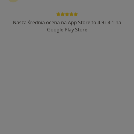
Nasza średnia ocena na App Store to 4.9 i 4.1 na
Wyróżniony
Google Play Store
lek. Agata Howaniec
·
Więcej
Kardiolog
119 opinii
Adres 1
Adres 2
Pabianicka 62, Łódź
•
Mapa
Wojewódzki Szpital Specjalistyczny im. M. Kopernika w Łodzi
Konsultacja kardiologiczna
Brak ceny
Specjalista nie oferuje umawiania online pod tym adresem.
Poproś o wizytę