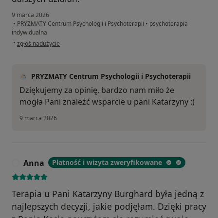
9 marca 2026
•
PRYZMATY Centrum Psychologii i Psychoterapii
•
psychoterapia
indywidualna
w opinii użytkownika Bogusia
•
zgłoś nadużycie
PRYZMATY Centrum Psychologii i Psychoterapii
Dziękujemy za opinię, bardzo nam miło że
mogła Pani znaleźć wsparcie u pani Katarzyny :)
9 marca 2026
Anna
Płatność i wizyta zweryfikowane
A
Terapia u Pani Katarzyny Burghard była jedną z
najlepszych decyzji, jakie podjęłam. Dzięki pracy