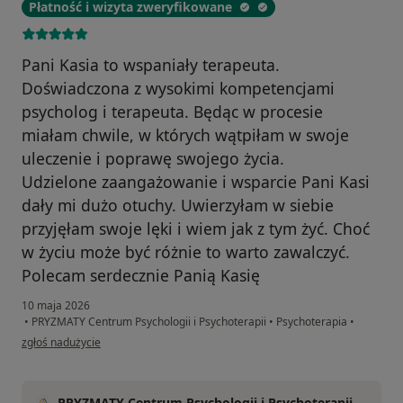
Płatność i wizyta zweryfikowane
Pani Kasia to wspaniały terapeuta.
Doświadczona z wysokimi kompetencjami
psycholog i terapeuta. Będąc w procesie
miałam chwile, w których wątpiłam w swoje
uleczenie i poprawę swojego życia.
Udzielone zaangażowanie i wsparcie Pani Kasi
dały mi dużo otuchy. Uwierzyłam w siebie
przyjęłam swoje lęki i wiem jak z tym żyć. Choć
w życiu może być różnie to warto zawalczyć.
Polecam serdecznie Panią Kasię
10 maja 2026
•
PRYZMATY Centrum Psychologii i Psychoterapii
•
Psychoterapia
•
w opinii użytkownika Ela Kowalczyk
zgłoś nadużycie
PRYZMATY Centrum Psychologii i Psychoterapii