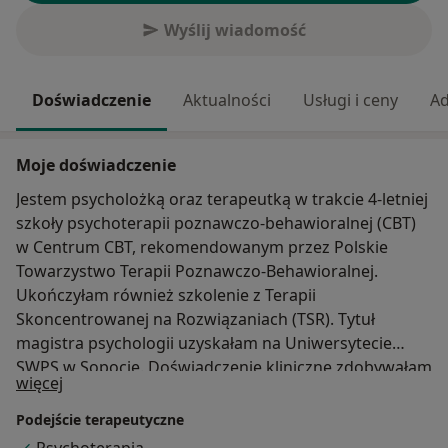
Wyślij wiadomość
Doświadczenie
Aktualności
Usługi i ceny
Ad
Moje doświadczenie
Jestem psycholożką oraz terapeutką w trakcie 4-letniej
szkoły psychoterapii poznawczo-behawioralnej (CBT)
w Centrum CBT, rekomendowanym przez Polskie
Towarzystwo Terapii Poznawczo-Behawioralnej.
Ukończyłam również szkolenie z Terapii
Skoncentrowanej na Rozwiązaniach (TSR). Tytuł
magistra psychologii uzyskałam na Uniwersytecie
SWPS w Sopocie. Doświadczenie kliniczne zdobywałam
O mnie
więcej
m.in. w Wojewódzkim Szpitalu Psychiatrycznym im.
Tadeusza Bilikiewicza w Gdańsku, gdzie aktualnie
Podejście terapeutyczne
przebywam na stażu w ramach szkoły psychoterapii,