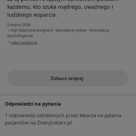
każdemu, kto szuka mądrego, uważnego i
ludzkiego wsparcia.
9 marca 2026
•
mgr Katarzyna Burghard - Konsultacje online
•
Konsultacja
psychologiczna
w opinii użytkownika Anna
•
zgłoś nadużycie
Zobacz więcej
opinie powyżej
Odpowiedzi na pytania
1 odpowiedzi udzielonych przez lekarza na pytania
pacjentów na ZnanyLekarz.pl