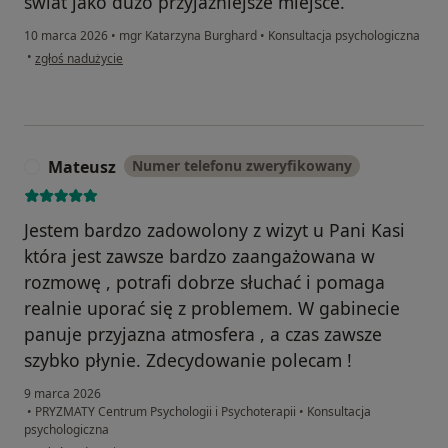
świat jako dużo przyjaźniejsze miejsce.
10 marca 2026
•
mgr Katarzyna Burghard
•
Konsultacja psychologiczna
w opinii użytkownika Ola
•
zgłoś nadużycie
Mateusz
Numer telefonu zweryfikowany
M
Jestem bardzo zadowolony z wizyt u Pani Kasi
która jest zawsze bardzo zaangażowana w
rozmowę , potrafi dobrze słuchać i pomaga
realnie uporać się z problemem. W gabinecie
panuje przyjazna atmosfera , a czas zawsze
szybko płynie. Zdecydowanie polecam !
9 marca 2026
•
PRYZMATY Centrum Psychologii i Psychoterapii
•
Konsultacja
psychologiczna
w opinii użytkownika Mateusz