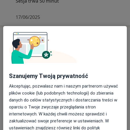
Sesja trwa 50 minut
17/06/2025
Usługi i ceny
Konsultacja online (pierwsza
wizyta)
Umów wizytę
200 zł
Szczegóły
Konsultacja w języku obcym
Szanujemy Twoją prywatność
Umów wizytę
250 zł
Szczegóły
Akceptując, pozwalasz nam i naszym partnerom używać
plików cookie (lub podobnych technologii) do zbierania
Konsultacja psychologiczna dla
danych do celów statystycznych i dostarczania treści w
studentów (online)
Umów wizytę
oparciu o Twoje zwyczaje przeglądania stron
200 zł
Szczegóły
internetowych. W każdej chwili możesz sprawdzić i
zaktualizować swoje preferencje w ustawieniach. W
Konsultacja psychologiczna dla
ustawieniach znajdziesz również linki do polityk