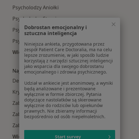
Psycholodzy Aniołki
Psycholodzy Strzyża
Dobrostan emocjonalny i
Psycholodzy Osowa
sztuczna inteligencja
Psycholodzy Letnica
Niniejsza ankieta, przygotowana przez
zespół Patient Care Doctoralia, ma na celu
Więcej (10)
lepsze zrozumienie, w jaki sposób ludzie
Więcej w kategorii: Psycholodzy w pobliżu
korzystają z narzędzi sztucznej inteligencji
jako wsparcia dla swojego dobrostanu
Najczęście leczone choroby
emocjonalnego i zdrowia psychicznego.
Depresja w Gdańsku
Udział w ankiecie jest anonimowy, a wyniki
będą analizowane i prezentowane
Kryzys emocjonalny w Gdańsku
wyłącznie w formie zbiorczej. Pytania
dotyczące nastolatków są skierowane
Zaburzenia emocjonalne w Gdańsku
wyłącznie do rodziców lub opiekunów
prawnych. Nie zbieramy informacji
Zaburzenia lękowe w Gdańsku
bezpośrednio od osób niepełnoletnich.
Zaburzenia nastroju w Gdańsku
Więcej (15)
Start survey