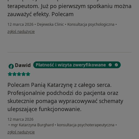
terapeutom. Już po pierwszym spotkaniu można
zauważyć efekty. Polecam
12 marca 2026
•
Dejewska Clinic
•
Konsultacja psychologiczna
•
w opinii użytkownika Marta
zgłoś nadużycie
Dawid
Płatność i wizyta zweryfikowane
D
Polecam Panią Katarzynę z całego serca.
Profesjonalnie podchodzi do pacjenta oraz
skutecznie pomaga wypracowywać schematy
ulepszające funkcjonowanie.
12 marca 2026
•
mgr Katarzyna Burghard
•
konsultacja psychoterapeutyczna
•
w opinii użytkownika Dawid
zgłoś nadużycie