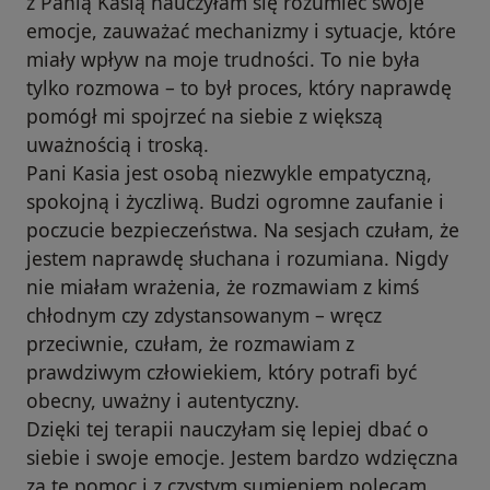
z Panią Kasią nauczyłam się rozumieć swoje
emocje, zauważać mechanizmy i sytuacje, które
miały wpływ na moje trudności. To nie była
tylko rozmowa – to był proces, który naprawdę
pomógł mi spojrzeć na siebie z większą
uważnością i troską.
Pani Kasia jest osobą niezwykle empatyczną,
spokojną i życzliwą. Budzi ogromne zaufanie i
poczucie bezpieczeństwa. Na sesjach czułam, że
jestem naprawdę słuchana i rozumiana. Nigdy
nie miałam wrażenia, że rozmawiam z kimś
chłodnym czy zdystansowanym – wręcz
przeciwnie, czułam, że rozmawiam z
prawdziwym człowiekiem, który potrafi być
obecny, uważny i autentyczny.
Dzięki tej terapii nauczyłam się lepiej dbać o
siebie i swoje emocje. Jestem bardzo wdzięczna
za tę pomoc i z czystym sumieniem polecam