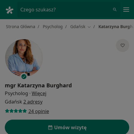
Me
Czego szukasz?
Strona Główna
Psycholog
Gdańsk
Katarzyna Burgh
Zmień miasto
mgr
Katarzyna Burghard
O specjalizacjach
Psycholog
·
Więcej
Gdańsk
2 adresy
24 opinie
Umów wizytę