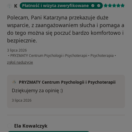
K
Płatność i wizyta zweryfikowane
Polecam, Pani Katarzyna przekazuje duże
wsparcie, z zaangażowaniem słucha i pomaga a
do tego można się poczuć bardzo komfortowo i
bezpiecznie.
3 lipca 2026
•
PRYZMATY Centrum Psychologii i Psychoterapii
•
Psychoterapia
•
w opinii użytkownika K
zgłoś nadużycie
PRYZMATY Centrum Psychologii i Psychoterapii
Dziękujemy za opinię :)
3 lipca 2026
Ela Kowalczyk
E