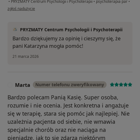
•
PRYZMATY Centrum Psychologii i Psychoterapii
•
psychoterapia par
•
w opinii użytkownika A+D
zgłoś nadużycie
PRYZMATY Centrum Psychologii i Psychoterapii
Bardzo dziękujemy za opinię i cieszymy się, że
pani Katarzyna mogła pomóc!
21 marca 2026
Marta
Numer telefonu zweryfikowany
M
Bardzo polecam Panią Kasię. Super osoba,
rozumie i nie ocenia. Jest konkretna i angażuje
się w terapię, stara się pomóc jak najlepiej. Nie
uzależnia pacjenta od siebie, nie wmawia
specjalnie chorób oraz nie naciąga na
pieniądze, jak to się zdarza niektórym