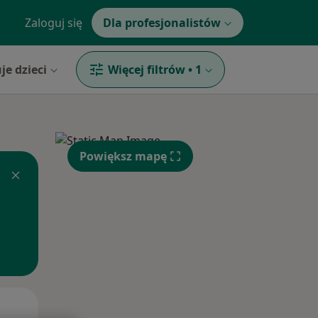
Zaloguj się
Dla profesjonalistów
je dzieci
Więcej filtrów
•
1
Powiększ mapę
Wt,
Śr,
Czw,