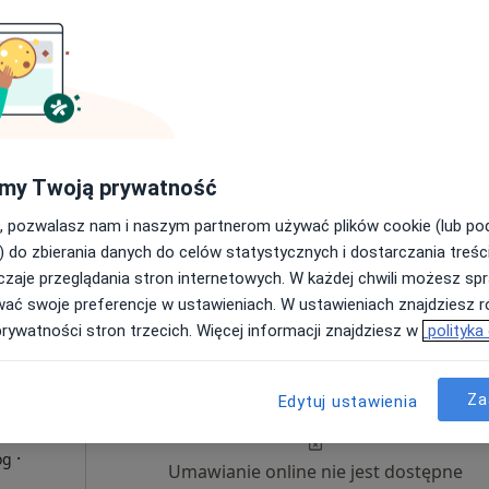
7 Sie
8 Sie
9 Sie
10 Sie
drak
Umawianie online nie jest dostępne
Poproś o wizytę
my Twoją prywatność
apa
, pozwalasz nam i naszym partnerom używać plików cookie (lub p
sk
) do zbierania danych do celów statystycznych i dostarczania treśc
200 zł
zaje przeglądania stron internetowych. W każdej chwili możesz spr
wać swoje preferencje w ustawieniach. W ustawieniach znajdziesz ró
prywatności stron trzecich. Więcej informacji znajdziesz w
polityka
Dziś
Jutro
Ndz,
Pon,
7 Sie
8 Sie
9 Sie
10 Sie
Za
ewska
Edytuj ustawienia
·
og
Umawianie online nie jest dostępne