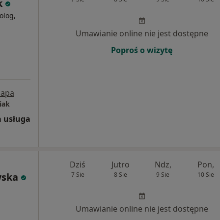
k
olog,
Umawianie online nie jest dostępne
Poproś o wizytę
apa
iak
 usługa
Dziś
Jutro
Ndz,
Pon,
wska
7 Sie
8 Sie
9 Sie
10 Sie
Umawianie online nie jest dostępne