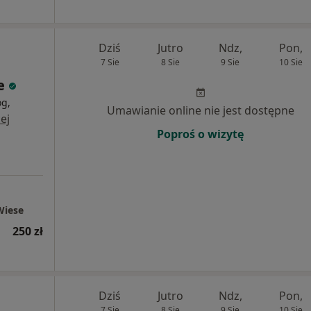
Dziś
Jutro
Ndz,
Pon,
7 Sie
8 Sie
9 Sie
10 Sie
e
og,
Umawianie online nie jest dostępne
ej
Poproś o wizytę
Wiese
250 zł
Dziś
Jutro
Ndz,
Pon,
7 Sie
8 Sie
9 Sie
10 Sie