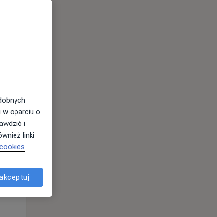
11 Sie
12 Sie
13 Sie
odobnych
i w oparciu o
awdzić i
wnież linki
 cookies
Wt,
Śr,
Czw,
11 Sie
12 Sie
13 Sie
akceptuj