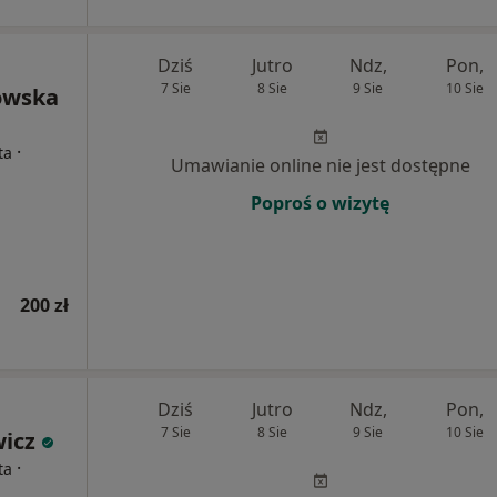
Dziś
Jutro
Ndz,
Pon,
7 Sie
8 Sie
9 Sie
10 Sie
owska
·
ta
Umawianie online nie jest dostępne
Poproś o wizytę
200 zł
Dziś
Jutro
Ndz,
Pon,
7 Sie
8 Sie
9 Sie
10 Sie
wicz
·
ta