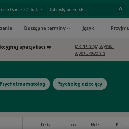
acja, badanie lub nazwisko
miasto lub dzielnica
zenie
Dostępne terminy
Język
Przyjmu
kcyjnej specjaliści w
Jak działają wyniki
wyszukiwania
Psychotraumatolog
Psycholog dziecięcy
Dziś
Jutro
Ndz,
Pon,