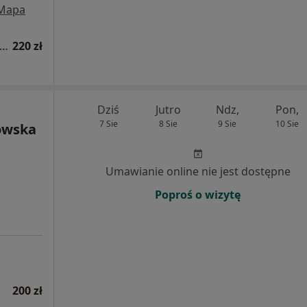
Mapa
sultacja psychologiczna (pierwsza wizyta)
220 zł
Dziś
Jutro
Ndz,
Pon,
7 Sie
8 Sie
9 Sie
10 Sie
owska
Umawianie online nie jest dostępne
Poproś o wizytę
200 zł