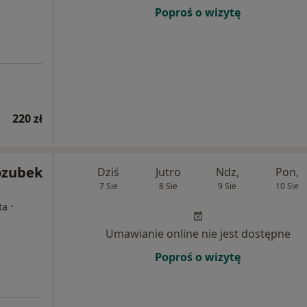
Poproś o wizytę
220 zł
ozubek
Dziś
Jutro
Ndz,
Pon,
7 Sie
8 Sie
9 Sie
10 Sie
·
ta
Umawianie online nie jest dostępne
Poproś o wizytę