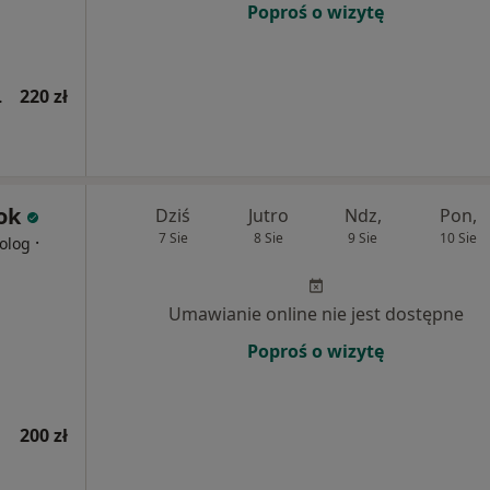
Poproś o wizytę
wsza wizyta)
220 zł
ok
Dziś
Jutro
Ndz,
Pon,
7 Sie
8 Sie
9 Sie
10 Sie
·
olog
Umawianie online nie jest dostępne
Poproś o wizytę
200 zł