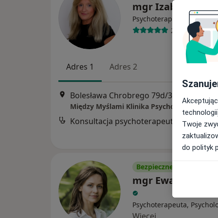
mgr Izabela Szen
·
Więcej
Psychoterapeuta
27 opinii
Adres 1
Adres 2
Szanuje
Bolesława Chrobrego 79d/3, Gdańsk
•
M
Akceptując
Między Myślami Klinika Psychoterapii Gdań
technologii
Konsultacja psychoterapeutyczna
Twoje zwyc
zaktualizo
do polityk 
Bezpieczne płatności
mgr Ewa Krempl
Psychoterapeuta, Psychol
Więcej