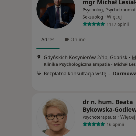
mgr Michał Lesia
Psycholog, Psychotraumat
·
Więcej
Seksuolog
1117 opinii
Adres
Online
Gdyńskich Kosynierów 2/1b, Gdańsk
•
M
Klinika Psychologiczna Empatia - Michał Les
Bezpłatna konsultacja wstępna - telefoniczna
Darmowa
dr n. hum. Beata
Bykowska-Godle
·
Więcej
Psychoterapeuta
16 opinii