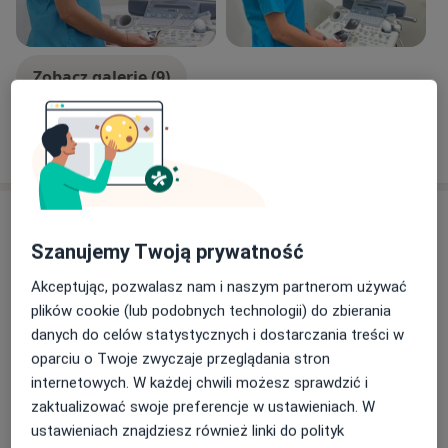
Zobacz galerię (9)
Pokaż więcej
o doświadczeniu
Usługi i ceny
Szanujemy Twoją prywatność
Konsultacja ginekologiczna
Umów wizytę
350 zł
Szczegóły
Akceptując, pozwalasz nam i naszym partnerom używać
plików cookie (lub podobnych technologii) do zbierania
danych do celów statystycznych i dostarczania treści w
Radiofrekwencja stref intymnych
Umów wizytę
oparciu o Twoje zwyczaje przeglądania stron
700 zł
Szczegóły
internetowych. W każdej chwili możesz sprawdzić i
zaktualizować swoje preferencje w ustawieniach. W
O-Shot - uwrażliwienie okolic
ustawieniach znajdziesz również linki do polityk
łechtaczki osoczem