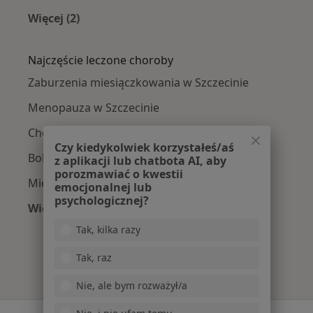
Więcej (2)
Więcej w kategorii: Ginekolodzy w pobliżu
Najczęście leczone choroby
Zaburzenia miesiączkowania w Szczecinie
Menopauza w Szczecinie
Choroby ginekologiczne w Szczecinie
Czy kiedykolwiek korzystałeś/aś
Bolesne miesiączkowanie w Szczecinie
z aplikacji lub chatbota AI, aby
porozmawiać o kwestii
Mięśniaki macicy w Szczecinie
emocjonalnej lub
psychologicznej?
Więcej (15)
Więcej w kategorii: Najczęście leczone chorob
Tak, kilka razy
Tak, raz
Nie, ale bym rozważył/a