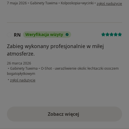
w opinii użytkownika
7 maja 2026
•
Gabinety Tuwima
•
Kolposkopia+wycinki
•
zgłoś nadużycie
RN
Weryfikacja wizyty
R
Zabieg wykonany profesjonalnie w miłej
atmosferze.
26 marca 2026
•
Gabinety Tuwima
•
O-Shot - uwrażliwienie okolic łechtaczki osoczem
bogatopłytkowym
w opinii użytkownika RN
•
zgłoś nadużycie
Zobacz więcej
opinie powyżej