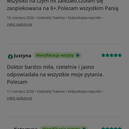
wszystko na czym mi zależało,czułam się
zaopiekowana na 6+.Polecam wszystkim Panią
18 czerwca 2026
•
Gabinety Tuwima
•
Kolposkopia+wycinki
•
w opinii użytkownika Paulina
zgłoś nadużycie
Justyna
Weryfikacja wizyty
J
Doktor bardzo miła, rzetelnie i jasno
odpowiadała na wszystkie moje pytania.
Polecam
11 czerwca 2026
•
Gabinety Tuwima
•
Kolposkopia+wycinki
•
w opinii użytkownika Justyna
zgłoś nadużycie
Weryfikacja wizyty