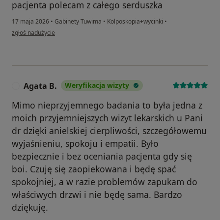
pacjenta polecam z całego serduszka
17 maja 2026
•
Gabinety Tuwima
•
Kolposkopia+wycinki
•
w opinii użytkownika Monika
zgłoś nadużycie
Agata B.
Weryfikacja wizyty
A
Mimo nieprzyjemnego badania to była jedna z
moich przyjemniejszych wizyt lekarskich u Pani
dr dzięki anielskiej cierpliwości, szczegółowemu
wyjaśnieniu, spokoju i empatii. Było
bezpiecznie i bez oceniania pacjenta gdy się
boi. Czuję się zaopiekowana i będę spać
spokojniej, a w razie problemów zapukam do
właściwych drzwi i nie będę sama. Bardzo
dziękuję.