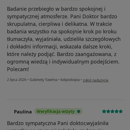
Badanie przebiegło w bardzo spokojnej i
sympatycznej atmosferze. Pani Doktor bardzo
skrupulatna, cierpliwa i delikatna. W trakcie
badania wszystko na spokojnie krok po kroku
tłumaczyła, wyjaśniała, udzieliła szczegółowych
i dokładni informacji, wskazała dalsze kroki,
które należy podjąć. Bardzo zaangażowana, z
ogromną wiedzą i indywidualnym podejściem.
Polecam!
w opinii użytkownika Paulina
2 lipca 2026
•
Gabinety Tuwima
•
kolposkopia
•
zgłoś nadużycie
Paulina
Weryfikacja wizyty
P
Bardzo sympatyczna Pani doktor,wyjaśniła