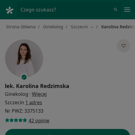
Me
Czego szukasz?
Strona Główna
Ginekolog
Szczecin
Karolina Redzi
Zmień miasto
lek.
Karolina Redzimska
O specjalizacjach
Ginekolog
·
Więcej
Szczecin
1 adres
Nr PWZ: 3375133
42 opinie