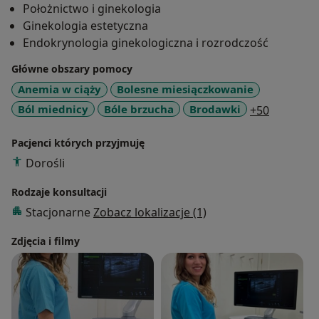
Położnictwo i ginekologia
w licznych szkoleniach, kursach i sympozjach.
Ginekologia estetyczna
Bycie lekarzem od dziecka było moim marzeniem,
Endokrynologia ginekologiczna i rozrodczość
uwielbiam podróże, szczególnie te, którym towarzyszy
odpowiednia warstwa śniegu do jazdy na nartach.
Główne obszary pomocy
Od sześciu lat jestem dumną mamą uroczej córeczki.
Anemia w ciąży
Bolesne miesiączkowanie
a11y_sr_
Ból miednicy
Bóle brzucha
Brodawki
+50
Pacjenci których przyjmuję
Dorośli
Rodzaje konsultacji
Stacjonarne
Zobacz lokalizacje (1)
Zdjęcia i filmy