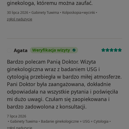
ginekologa, któremu można zaufać.
30 lipca 2026
•
Gabinety Tuwima
•
Kolposkopia+wycinki
•
w opinii użytkownika Irina
zgłoś nadużycie
Agata
Weryfikacja wizyty
A
Bardzo polecam Panią Doktor. Wizyta
ginekologiczna wraz z badaniem USG i
cytologią przebiegła w bardzo miłej atmosferze.
Pani Doktor była zaangażowana, dokładnie
odpowiadała na wszystkie pytania i poświęciła
mi dużo uwagi. Czułam się zaopiekowana i
bardzo zadowolona z konsultacji.
7 lipca 2026
•
Gabinety Tuwima
•
Badanie ginekologiczne + USG + Cytologia
•
w opinii użytkownika Agata
zgłoś nadużycie