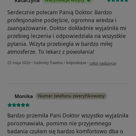
Katarzyna
K
Serdecznie polecam Panią Doktor. Bardzo
profesjonalne podejście, ogromna wiedza i
zaangażowanie. Doktor dokładnie wyjaśniła mi
przebieg leczenia i odpowiedziała na wszystkie
pytania. Wizyta przebiegła w bardzo miłej
atmosferze. To lekarz z powołania!
w opinii użytkownika Katar
25 maja 2026
•
Gabinety Tuwima
•
kolposkopia
•
zgłoś nadużycie
Monika
Numer telefonu zweryfikowany
M
Bardzo przemiła Pani Doktor wszystko wyjaśniła
porozmawiała, pomimo nie przyjemnego
badania czułam się bardzo komfortowo dba o