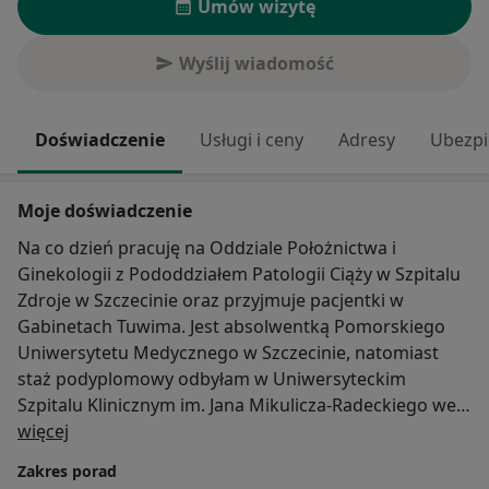
Umów wizytę
Wyślij wiadomość
Doświadczenie
Usługi i ceny
Adresy
Ubezpi
Moje doświadczenie
Na co dzień pracuję na Oddziale Położnictwa i
Ginekologii z Pododdziałem Patologii Ciąży w Szpitalu
Zdroje w Szczecinie oraz przyjmuje pacjentki w
Gabinetach Tuwima. Jest absolwentką Pomorskiego
Uniwersytetu Medycznego w Szczecinie, natomiast
staż podyplomowy odbyłam w Uniwersyteckim
Szpitalu Klinicznym im. Jana Mikulicza-Radeckiego we
O mnie
Wrocławiu.
więcej
Jestem specjalistką z ginekologii i położnictwa, a swoją
Zakres porad
wiedzę medyczną nieustannie poszerzam uczestnicząc