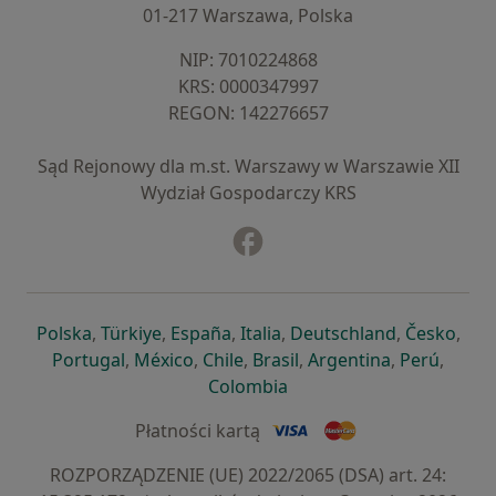
01-217 Warszawa, Polska
NIP: ⁠7010224868
KRS: ⁠0000347997
REGON: ⁠142276657
Sąd Rejonowy dla m.st. Warszawy w Warszawie XII
Wydział Gospodarczy KRS
Facebook
otwiera się w nowej karcie
otwiera się w nowej karcie
otwiera się w nowej karcie
otwiera się w nowej karcie
otwiera się w nowej karci
otwiera się
otwi
Polska
,
Türkiye
,
España
,
Italia
,
Deutschland
,
Česko
,
otwiera się w nowej karcie
otwiera się w nowej karcie
otwiera się w nowej karcie
otwiera się w nowej kar
otwiera się 
otwier
Portugal
,
México
,
Chile
,
Brasil
,
Argentina
,
Perú
,
otwiera się w nowej karc
Colombia
Płatności kartą
ROZPORZĄDZENIE (UE) 2022/2065 (DSA) art. 24: