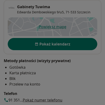
Gabinety Tuwima
Edwarda Dembowskiego 9/u5,
71-533
Szczecin
Powiększ mapę
otwiera się w nowej karcie
Dostępność
Pokaż kalendarz
Metody płatności (wizyty prywatne)
Gotówka
Karta płatnicza
Blik
Przelew na konto
Telefon
91 351...
Pokaż numer telefonu