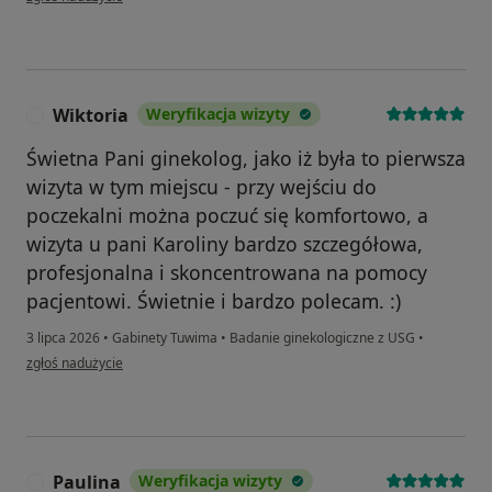
Wiktoria
Weryfikacja wizyty
W
Świetna Pani ginekolog, jako iż była to pierwsza
wizyta w tym miejscu - przy wejściu do
poczekalni można poczuć się komfortowo, a
wizyta u pani Karoliny bardzo szczegółowa,
profesjonalna i skoncentrowana na pomocy
pacjentowi. Świetnie i bardzo polecam. :)
3 lipca 2026
•
Gabinety Tuwima
•
Badanie ginekologiczne z USG
•
w opinii użytkownika Wiktoria
zgłoś nadużycie
Paulina
Weryfikacja wizyty
P