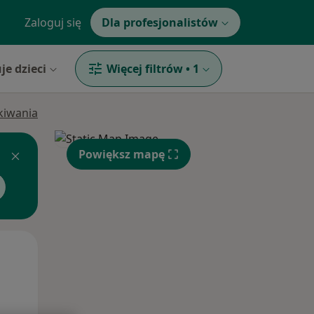
Zaloguj się
Dla profesjonalistów
je dzieci
Więcej filtrów
•
1
ukiwania
Powiększ mapę
Śr,
Czw,
Pt,
12 Sie
13 Sie
14 Sie