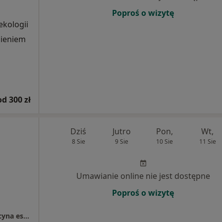
Poproś o wizytę
ekologii
nieniem
od 300 zł
Dziś
Jutro
Pon,
Wt,
8 Sie
9 Sie
10 Sie
11 Sie
Umawianie online nie jest dostępne
Poproś o wizytę
Klinikamedyk | Centrum medyczne | Medycyna estetyczna