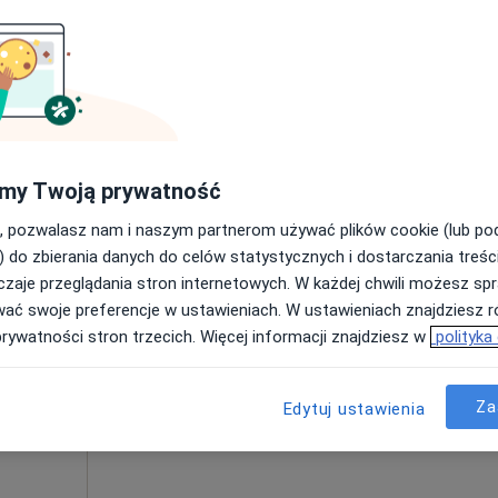
Poproś o wizytę
Marek Kaczmarczyk praktyka lekarska specjalistyczna
my Twoją prywatność
150 zł
, pozwalasz nam i naszym partnerom używać plików cookie (lub p
) do zbierania danych do celów statystycznych i dostarczania treśc
zaje przeglądania stron internetowych. W każdej chwili możesz spr
Dziś
Jutro
Pon,
Wt,
wać swoje preferencje w ustawieniach. W ustawieniach znajdziesz ró
8 Sie
9 Sie
10 Sie
11 Sie
prywatności stron trzecich. Więcej informacji znajdziesz w
polityka
Umawianie online nie jest dostępne
Za
Edytuj ustawienia
Poproś o wizytę