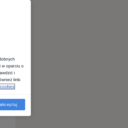
odobnych
i w oparciu o
awdzić i
Śr,
Czw,
Pt,
wnież linki
12 Sie
13 Sie
14 Sie
 cookies
akceptuj