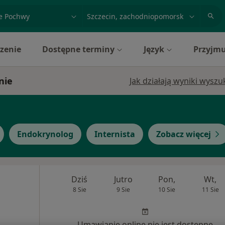
acja, badanie lub nazwisko
miasto lub dzielnica
zenie
Dostępne terminy
Język
Przyjmu
nie
Jak działają wyniki wysz
Endokrynolog
Internista
Zobacz więcej
Dziś
Jutro
Pon,
Wt,
8 Sie
9 Sie
10 Sie
11 Sie
Umawianie online nie jest dostępne