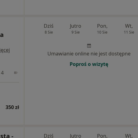
Dziś
Jutro
Pon,
Wt,
8 Sie
9 Sie
10 Sie
11 Sie
ia
ęcej
Umawianie online nie jest dostępne
Poproś o wizytę
 4
Online 1
Online 2
350 zł
sta -
Dziś
Jutro
Pon,
Wt,