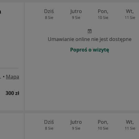
a
Dziś
Jutro
Pon,
Wt,
8 Sie
9 Sie
10 Sie
11 Sie
Umawianie online nie jest dostępne
Poproś o wizytę
1 piętro, Szczecin
•
Mapa
300 zł
Dziś
Jutro
Pon,
Wt,
8 Sie
9 Sie
10 Sie
11 Sie