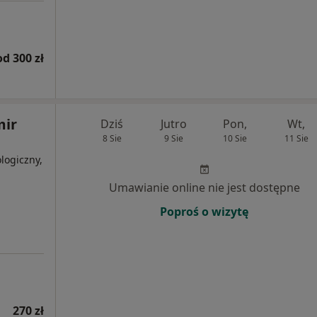
od 300 zł
mir
Dziś
Jutro
Pon,
Wt,
8 Sie
9 Sie
10 Sie
11 Sie
logiczny,
j
Umawianie online nie jest dostępne
Poproś o wizytę
270 zł