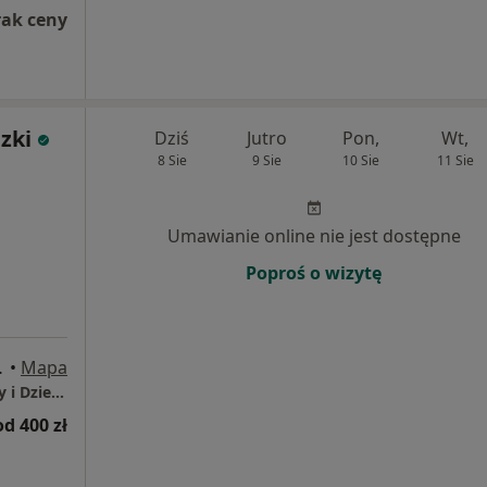
rak ceny
zki
Dziś
Jutro
Pon,
Wt,
8 Sie
9 Sie
10 Sie
11 Sie
Umawianie online nie jest dostępne
Poproś o wizytę
, Szczecin
•
Mapa
Gabinety Cukrowa Centrum Zdrowia Kobiety i Dziecka
od 400 zł