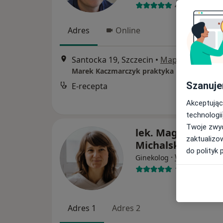
405 opinii
Adres
Online
Santocka 19, Szczecin
•
Mapa
Szanuje
E-recepta
Akceptując
technologii
Twoje zwyc
lek. Magdalena
zaktualizo
Michalska
do polityk 
·
Więcej
Ginekolog
12 opinii
Adres 1
Adres 2