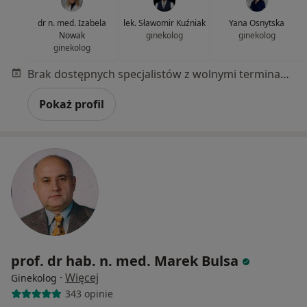
dr n. med. Izabela
lek. Sławomir Kuźniak
Yana Osnytska
Nowak
ginekolog
ginekolog
ginekolog
Brak dostępnych specjalistów z wolnymi terminami w tym centrum medycznym.
Pokaż profil
prof. dr hab. n. med. Marek Bulsa
·
Więcej
Ginekolog
343 opinie