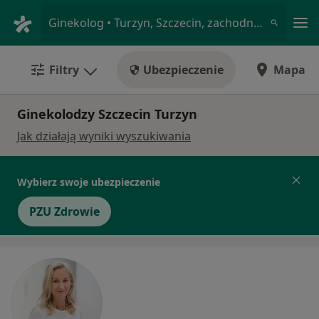
Me
Ginekolog • Turzyn, Szczecin, zachodniopomorskie
Filtry
Ubezpieczenie
Mapa
Ginekolodzy Szczecin Turzyn
Jak działają wyniki wyszukiwania
Wybierz swoje ubezpieczenie
PZU Zdrowie