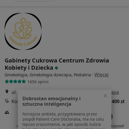
Gabinety Cukrowa Centrum Zdrowia
Kobiety i Dziecka
·
Więcej
Ginekologia, Ginekologia dziecięca, Pediatria
1656 opinii
ul. E. Kwiatkowskiego 1/27 lok. 6, Szczecin
•
Mapa
Dobrostan emocjonalny i
Konsultacja ginekologiczna
od 400 zł
sztuczna inteligencja
Niniejsza ankieta, przygotowana przez
zespół Patient Care Doctoralia, ma na celu
lepsze zrozumienie, w jaki sposób ludzie
dr n. med. Marek
dr n. med. Anna
dr n. med. Krzysztof