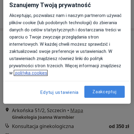
Specjalista nie oferuje umawiania online pod tym adresem.
Szanujemy Twoją prywatność
Akceptując, pozwalasz nam i naszym partnerom używać
Poproś o wizytę
plików cookie (lub podobnych technologii) do zbierania
danych do celów statystycznych i dostarczania treści w
oparciu o Twoje zwyczaje przeglądania stron
internetowych. W każdej chwili możesz sprawdzić i
zaktualizować swoje preferencje w ustawieniach. W
ustawieniach znajdziesz również linki do polityk
prywatności stron trzecich. Więcej informacji znajdziesz
w
polityka cookies
lek. Joanna Warmbier
·
Więcej
Zaakceptuj
Ginekolog
Edytuj ustawienia
532 opinie
Arkońska 51/2, Szczecin
•
Mapa
Ginekologia Joanna Warmbier
Konsultacja ginekologiczna
od 350 zł