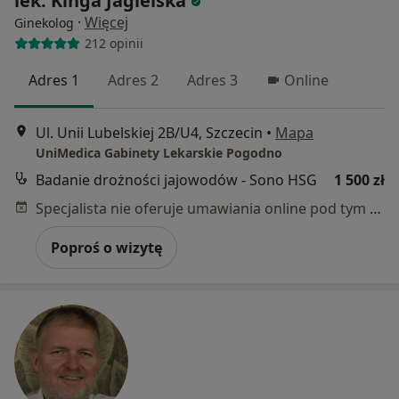
lek. Kinga Jagielska
·
Więcej
Ginekolog
212 opinii
Adres 1
Adres 2
Adres 3
Online
Ul. Unii Lubelskiej 2B/U4, Szczecin
•
Mapa
UniMedica Gabinety Lekarskie Pogodno
Badanie drożności jajowodów - Sono HSG
1 500 zł
Specjalista nie oferuje umawiania online pod tym adresem.
Poproś o wizytę