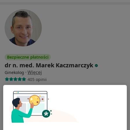
Bezpieczne płatności
dr n. med. Marek Kaczmarczyk
·
Więcej
Ginekolog
405 opinii
Adres
Online
Santocka 19, Szczecin
•
Mapa
Marek Kaczmarczyk praktyka lekarska specjalistyczna
E-recepta
150 zł