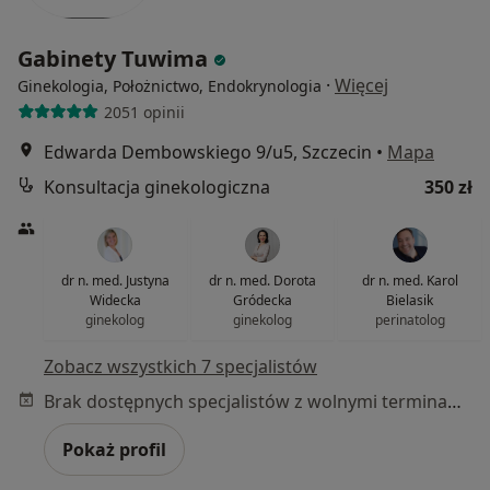
Gabinety Tuwima
·
Więcej
Ginekologia, Położnictwo, Endokrynologia
2051 opinii
Edwarda Dembowskiego 9/u5, Szczecin
•
Mapa
Konsultacja ginekologiczna
350 zł
dr n. med. Justyna
dr n. med. Dorota
dr n. med. Karol
Widecka
Gródecka
Bielasik
ginekolog
ginekolog
perinatolog
Zobacz wszystkich 7 specjalistów
Brak dostępnych specjalistów z wolnymi terminami w tym centrum medycznym.
Pokaż profil