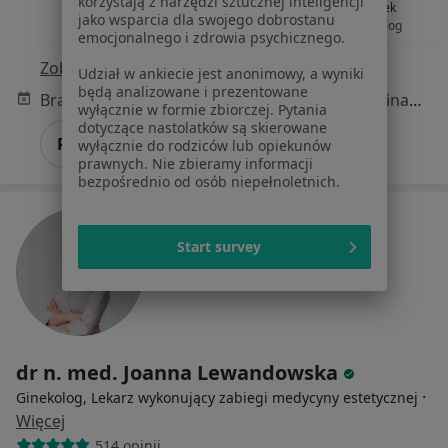
korzystają z narzędzi sztucznej inteligencji
Bilar
Moskalonek
Mędrek
jako wsparcia dla swojego dobrostanu
ginekolog
ginekolog
ginekolog
emocjonalnego i zdrowia psychicznego.
Zobacz wszystkich 5 specjalistów
Udział w ankiecie jest anonimowy, a wyniki
będą analizowane i prezentowane
Brak dostępnych specjalistów z wolnymi terminami w tym centrum medycznym.
wyłącznie w formie zbiorczej. Pytania
dotyczące nastolatków są skierowane
Pokaż profil
wyłącznie do rodziców lub opiekunów
prawnych. Nie zbieramy informacji
bezpośrednio od osób niepełnoletnich.
Start survey
dr n. med. Joanna Lewandowska
·
Ginekolog, Lekarz wykonujący zabiegi medycyny estetycznej
Więcej
514 opinii