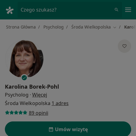
Me
Czego szukasz?
Strona Główna
Psycholog
Środa Wielkopolska
Karol
Zmień mias
Karolina Borek-Pohl
O specjalizacjach
Psycholog
·
Więcej
Środa Wielkopolska
1 adres
89 opinii
Umów wizytę