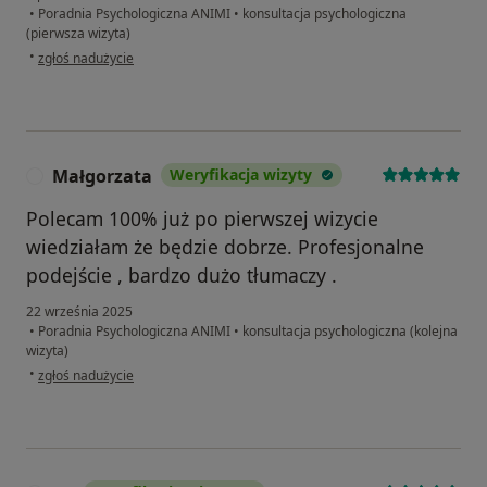
•
Poradnia Psychologiczna ANIMI
•
konsultacja psychologiczna
(pierwsza wizyta)
w opinii użytkownika A.R.
•
zgłoś nadużycie
Małgorzata
Weryfikacja wizyty
M
Polecam 100% już po pierwszej wizycie
wiedziałam że będzie dobrze. Profesjonalne
podejście , bardzo dużo tłumaczy .
22 września 2025
•
Poradnia Psychologiczna ANIMI
•
konsultacja psychologiczna (kolejna
wizyta)
w opinii użytkownika Małgorzata
•
zgłoś nadużycie