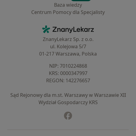
Baza wiedzy
Centrum Pomocy dla Specjalisty
Kontakt
ZnanyLekarz - Strona główna
ZnanyLekarz Sp. z o.o.
ul. Kolejowa 5/7
01-217 Warszawa, Polska
NIP: ⁠7010224868
KRS: ⁠0000347997
REGON: ⁠142276657
Sąd Rejonowy dla m.st. Warszawy w Warszawie XII
Wydział Gospodarczy KRS
Facebook
otwiera się w nowej karcie