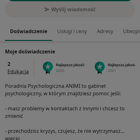
Wyślij wiadomość
Doświadczenie
Usługi i ceny
Adresy
Ubezpi
Moje doświadczenie
2
Edukacja
Poradnia Psychologiczna ANIMI to gabinet
psychologiczny, w którym znajdziesz pomoc jeśli:
- masz problemy w kontaktach z innymi i chcesz to
zmienić
- przechodzisz kryzys, czujesz, że nie wytrzymasz
O mnie
dłużej cierpienia
więcej