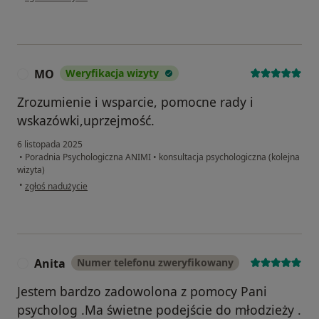
MO
Weryfikacja wizyty
M
Zrozumienie i wsparcie, pomocne rady i
wskazówki,uprzejmość.
6 listopada 2025
•
Poradnia Psychologiczna ANIMI
•
konsultacja psychologiczna (kolejna
wizyta)
w opinii użytkownika MO
•
zgłoś nadużycie
Anita
Numer telefonu zweryfikowany
A
Jestem bardzo zadowolona z pomocy Pani
psycholog .Ma świetne podejście do młodzieży .