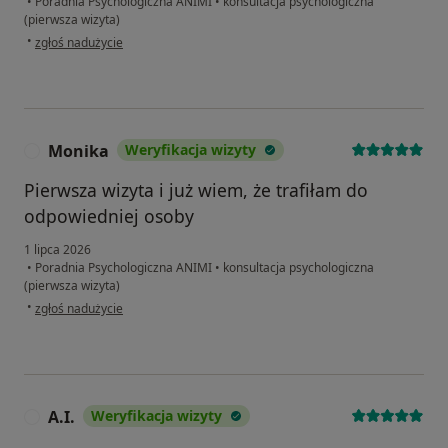
•
Poradnia Psychologiczna ANIMI
•
konsultacja psychologiczna
(pierwsza wizyta)
w opinii użytkownika Mar.
•
zgłoś nadużycie
Monika
Weryfikacja wizyty
M
Pierwsza wizyta i już wiem, że trafiłam do
odpowiedniej osoby
1 lipca 2026
•
Poradnia Psychologiczna ANIMI
•
konsultacja psychologiczna
(pierwsza wizyta)
w opinii użytkownika Monika
•
zgłoś nadużycie
A.I.
Weryfikacja wizyty
A