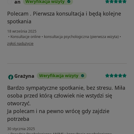
an
Weryfikacja wizyty
A
Polecam . Pierwsza konsultacja i będą kolejne
spotkania
18 września 2025
•
Konsultacje online
•
konsultacja psychologiczna (pierwsza wizyta)
•
w opinii użytkownika an
zgłoś nadużycie
Grażyna
Weryfikacja wizyty
G
Bardzo sympatyczne spotkanie, bez stresu. Miła
osoba przed którą człowiek nie wstydzi się
otworzyć.
Ja polecam i na pewno wrócę gdy zajdzie
potrzeba
30 stycznia 2025