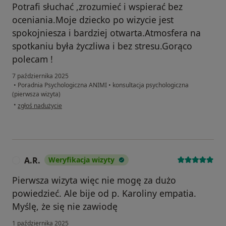
Potrafi słuchać ,zrozumieć i wspierać bez
oceniania.Moje dziecko po wizycie jest
spokojniesza i bardziej otwarta.Atmosfera na
spotkaniu była życzliwa i bez stresu.Gorąco
polecam !
7 października 2025
•
Poradnia Psychologiczna ANIMI
•
konsultacja psychologiczna
(pierwsza wizyta)
w opinii użytkownika Anita
•
zgłoś nadużycie
A.R.
Weryfikacja wizyty
A
Pierwsza wizyta więc nie mogę za dużo
powiedzieć. Ale bije od p. Karoliny empatia.
Myślę, że się nie zawiodę
1 października 2025