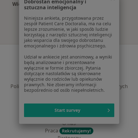
Dobrostan emocjonalny i
Więcej (15)
sztuczna inteligencja
Więcej w kategorii: Najczęście leczone chorob
Niniejsza ankieta, przygotowana przez
zespół Patient Care Doctoralia, ma na celu
lepsze zrozumienie, w jaki sposób ludzie
korzystają z narzędzi sztucznej inteligencji
jako wsparcia dla swojego dobrostanu
emocjonalnego i zdrowia psychicznego.
Serwis
Udział w ankiecie jest anonimowy, a wyniki
będą analizowane i prezentowane
Regulamin
wyłącznie w formie zbiorczej. Pytania
Polityka prywatności pacjentów
dotyczące nastolatków są skierowane
Polityka prywatności profesjonalistów
wyłącznie do rodziców lub opiekunów
prawnych. Nie zbieramy informacji
Polityka prywatności dla profesjonalistów, których
bezpośrednio od osób niepełnoletnich.
dane pozyskaliśmy samodzielnie
Polityka cookies
Jak działają wyniki wyszukiwania
Start survey
Dostępność
O nas
Praca
Rekrutujemy!