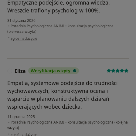
Empatyczne podejście, ogromna wiedza.
Wreszcie trafiony psycholog w 100%.
31 stycznia 2026
•
Poradnia Psychologiczna ANIMI
•
konsultacja psychologiczna
(pierwsza wizyta)
w opinii użytkownika A.I.
•
zgłoś nadużycie
Eliza
Weryfikacja wizyty
E
Empatia, systemowe podejście do trudności
wychowawczych, konstruktywna ocena i
wsparcie w planowaniu dalszych działań
wspierających wobec dziecka.
11 grudnia 2025
•
Poradnia Psychologiczna ANIMI
•
konsultacja psychologiczna (kolejna
wizyta)
w opinii użytkownika Eliza
•
zgłoś nadużycie