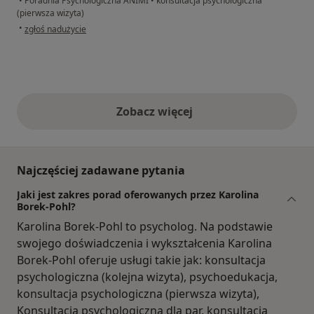
•
Poradnia Psychologiczna ANIMI
•
konsultacja psychologiczna
(pierwsza wizyta)
w opinii użytkownika Grażyna
•
zgłoś nadużycie
Zobacz więcej
opinie powyżej
Najczęściej zadawane pytania
Jaki jest zakres porad oferowanych przez Karolina
Borek-Pohl?
Karolina Borek-Pohl to psycholog. Na podstawie
swojego doświadczenia i wykształcenia Karolina
Borek-Pohl oferuje usługi takie jak: konsultacja
psychologiczna (kolejna wizyta), psychoedukacja,
konsultacja psychologiczna (pierwsza wizyta),
Konsultacja psychologiczna dla par, konsultacja