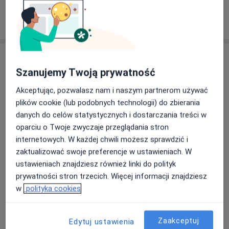
- problemach z zachowaniem (agresja, bunt)
Pokaż więcej
o doświadczeniu
- chcesz lepiej poznać siebie i swoje możliwości
Usługi i ceny
- chcesz zrozumieć ...
Szanujemy Twoją prywatność
Konsultacja psychologiczna
(pierwsza wizyta)
Znajdziesz nas w Środzie Wielkopolskiej i w internecie:
Umów wizytę
Akceptując, pozwalasz nam i naszym partnerom używać
200 zł
Szczegóły
www.ppanimi.pl
plików cookie (lub podobnych technologii) do zbierania
danych do celów statystycznych i dostarczania treści w
Konsultacja online
oparciu o Twoje zwyczaje przeglądania stron
Umów wizytę
200 zł
Szczegóły
internetowych. W każdej chwili możesz sprawdzić i
zaktualizować swoje preferencje w ustawieniach. W
ustawieniach znajdziesz również linki do polityk
Konsultacja psychologiczna (kolejna
prywatności stron trzecich. Więcej informacji znajdziesz
wizyta)
Umów wizytę
w
polityka cookies
200 zł
Szczegóły
Konsultacja psychologiczna dla par
Zaakceptuj
Edytuj ustawienia
Umów wizytę