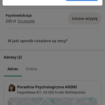
Od 250 zł
Szczegóły
Psychoedukacja
Umów wizytę
200 zł
Szczegóły
W jaki sposób ustalane są ceny?
Adresy (2)
Adres
Online
Poradnia Psychologiczna ANIMI
Nagietkowa 8/1,
63-000
Środa Wielkopolska