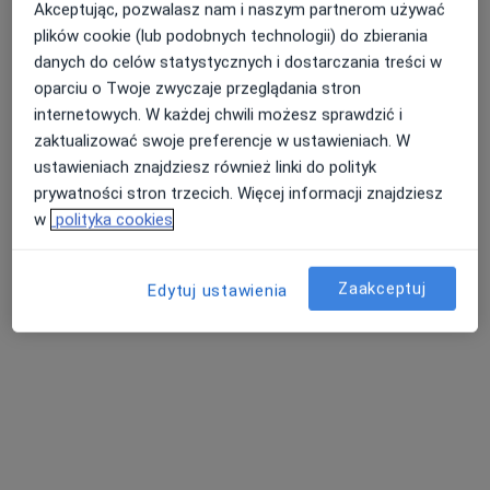
Akceptując, pozwalasz nam i naszym partnerom używać
plików cookie (lub podobnych technologii) do zbierania
danych do celów statystycznych i dostarczania treści w
oparciu o Twoje zwyczaje przeglądania stron
internetowych. W każdej chwili możesz sprawdzić i
zaktualizować swoje preferencje w ustawieniach. W
mgr Piotr Nowak
ustawieniach znajdziesz również linki do polityk
·
Więcej
prywatności stron trzecich. Więcej informacji znajdziesz
Psycholog
w
polityka cookies
13 opinii
Poselska 68, Środa Wielkopolska
•
Mapa
Centrum Medyczne Nasmedica
Zaakceptuj
Edytuj ustawienia
Konsultacja psychologiczna
200 zł
Specjalista nie oferuje umawiania online pod tym adresem.
Poproś o wizytę