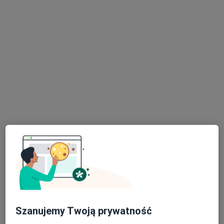
Karolina Borek-Pohl
Psycholog
90 opinii
Adres
Online
Nagietkowa 8/1, Środa Wielkopolska
•
Mapa
Poradnia Psychologiczna ANIMI
Konsultacja psychologiczna (pierwsza wizyta)
200 zł
Specjalista nie oferuje umawiania online pod tym adresem.
Poproś o wizytę
Szanujemy Twoją prywatność