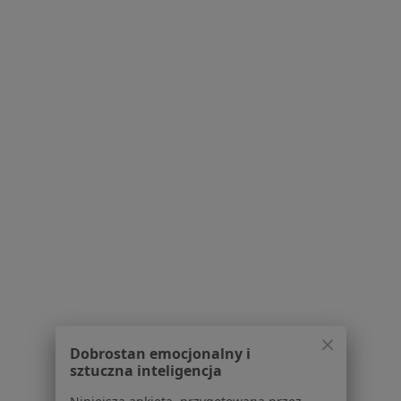
Depresja w Środzie Wielkopolskiej
Zaburzenia nastroju w Środzie Wielkopolskiej
Niskie poczucie własnej wartości w Środzie
Wielkopolskiej
Więcej (15)
Więcej w kategorii: Schorzenia w Środzie Wiel
Kryzys Zawodowy Specjaliści W Środzie Wielkopolskiej
Serwis
Dobrostan emocjonalny i
sztuczna inteligencja
Regulamin