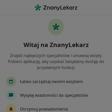
Me
Kryzys Zawodowy • Środa Wielkopolska, wielkopolskie
Filtry
• 1
Ubezpieczenie
Map
Kryzys zawodowy specjaliści w Środzie
Witaj na ZnanyLekarz
Wielkopolskiej
Jak działają wyniki wyszukiwania
Znajdź najlepszych specjalistów i umawiaj wizyty.
Pobierz aplikację, aby uzyskać bezpłatny dostęp do
przydatnych funkcji:
Jakiego specjalisty szukasz?
Psycholog
Psychoterapeuta
Psychiatra
Łatwo zarządzaj swoimi wizytami
Wysyłaj wiadomości do specjalistów
Otrzymuj powiadomienia