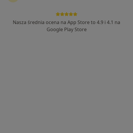
Nasza średnia ocena na App Store to 4.9 i 4.1 na
mgr Szymon Paterka
Google Play Store
Psycholog
21 opinii
Topolska 2, Środa Wielkopolska
•
Mapa
Sabmedicum
Konsultacja psychologiczna
220 zł
Specjalista nie oferuje umawiania online pod tym adresem.
Poproś o wizytę