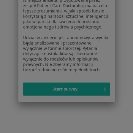
Niniejsza ankieta, przygotowana przez
Polityka prywatności pacjentów
zespół Patient Care Doctoralia, ma na celu
Polityka prywatności profesjonalistów
lepsze zrozumienie, w jaki sposób ludzie
Polityka prywatności dla profesjonalistów, których
korzystają z narzędzi sztucznej inteligencji
jako wsparcia dla swojego dobrostanu
dane pozyskaliśmy samodzielnie
emocjonalnego i zdrowia psychicznego.
Polityka cookies
Jak działają wyniki wyszukiwania
Udział w ankiecie jest anonimowy, a wyniki
będą analizowane i prezentowane
Dostępność
wyłącznie w formie zbiorczej. Pytania
O nas
dotyczące nastolatków są skierowane
Praca
Rekrutujemy!
wyłącznie do rodziców lub opiekunów
prawnych. Nie zbieramy informacji
Partnerzy
bezpośrednio od osób niepełnoletnich.
Centrum prasowe
Kontakt
Start survey
Dla pacjentów
Lekarze
Placówki medyczne
Pytania i odpowiedzi
Usługi i zabiegi
Choroby