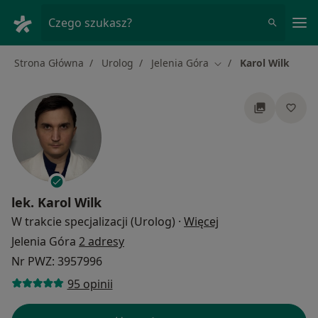
Me
Czego szukasz?
Strona Główna
Urolog
Jelenia Góra
Karol Wilk
Zmień miasto
lek.
Karol Wilk
O specjalizacjach
W trakcie specjalizacji (Urolog)
·
Więcej
Jelenia Góra
2 adresy
Nr PWZ: 3957996
95 opinii