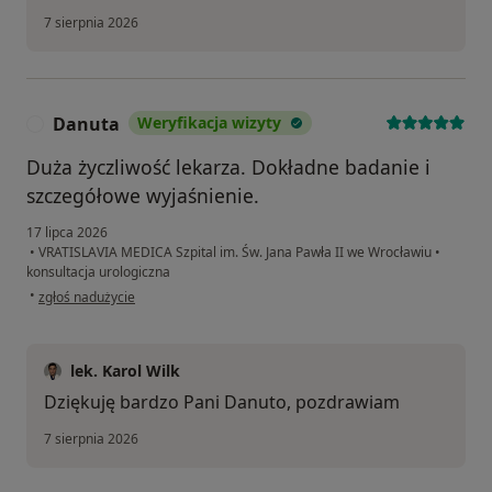
7 sierpnia 2026
Danuta
Weryfikacja wizyty
D
Duża życzliwość lekarza. Dokładne badanie i
szczegółowe wyjaśnienie.
17 lipca 2026
•
VRATISLAVIA MEDICA Szpital im. Św. Jana Pawła II we Wrocławiu
•
konsultacja urologiczna
w opinii użytkownika Danuta
•
zgłoś nadużycie
lek. Karol Wilk
Dziękuję bardzo Pani Danuto, pozdrawiam
7 sierpnia 2026