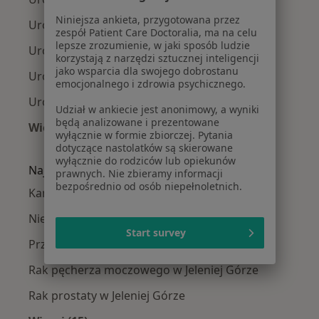
Niniejsza ankieta, przygotowana przez
Urolodzy w Wałbrzychu
zespół Patient Care Doctoralia, ma na celu
lepsze zrozumienie, w jaki sposób ludzie
Urolodzy w Bolesławcu
korzystają z narzędzi sztucznej inteligencji
jako wsparcia dla swojego dobrostanu
Urolodzy w Jaworze
emocjonalnego i zdrowia psychicznego.
Urolodzy w Kamiennej Górze
Udział w ankiecie jest anonimowy, a wyniki
będą analizowane i prezentowane
Więcej (5)
wyłącznie w formie zbiorczej. Pytania
Więcej w kategorii: W pobliżu Jeleniej Góry
dotyczące nastolatków są skierowane
wyłącznie do rodziców lub opiekunów
Najczęście leczone choroby
prawnych. Nie zbieramy informacji
bezpośrednio od osób niepełnoletnich.
Kamica nerkowa w Jeleniej Górze
Nietrzymanie moczu w Jeleniej Górze
Start survey
Przerost prostaty w Jeleniej Górze
Rak pęcherza moczowego w Jeleniej Górze
Rak prostaty w Jeleniej Górze