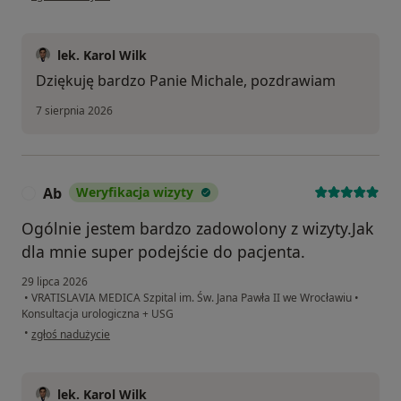
lek. Karol Wilk
Dziękuję bardzo Panie Michale, pozdrawiam
7 sierpnia 2026
Ab
Weryfikacja wizyty
A
Ogólnie jestem bardzo zadowolony z wizyty.Jak
dla mnie super podejście do pacjenta.
29 lipca 2026
•
VRATISLAVIA MEDICA Szpital im. Św. Jana Pawła II we Wrocławiu
•
Konsultacja urologiczna + USG
w opinii użytkownika Ab
•
zgłoś nadużycie
lek. Karol Wilk