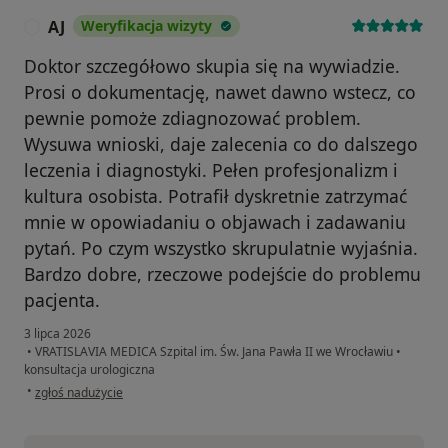
AJ
Weryfikacja wizyty
A
Doktor szczegółowo skupia się na wywiadzie.
Prosi o dokumentację, nawet dawno wstecz, co
pewnie pomoże zdiagnozować problem.
Wysuwa wnioski, daje zalecenia co do dalszego
leczenia i diagnostyki. Pełen profesjonalizm i
kultura osobista. Potrafił dyskretnie zatrzymać
mnie w opowiadaniu o objawach i zadawaniu
pytań. Po czym wszystko skrupulatnie wyjaśnia.
Bardzo dobre, rzeczowe podejście do problemu
pacjenta.
3 lipca 2026
•
VRATISLAVIA MEDICA Szpital im. Św. Jana Pawła II we Wrocławiu
•
konsultacja urologiczna
w opinii użytkownika AJ
•
zgłoś nadużycie