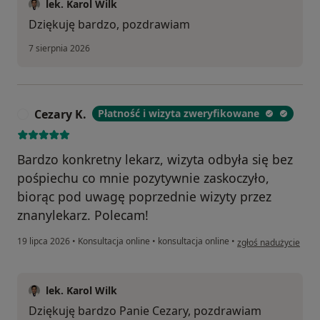
lek. Karol Wilk
Dziękuję bardzo, pozdrawiam
7 sierpnia 2026
Cezary K.
Płatność i wizyta zweryfikowane
C
Bardzo konkretny lekarz, wizyta odbyła się bez
pośpiechu co mnie pozytywnie zaskoczyło,
biorąc pod uwagę poprzednie wizyty przez
znanylekarz. Polecam!
w opinii użytkownika
19 lipca 2026
•
Konsultacja online
•
konsultacja online
•
zgłoś nadużycie
lek. Karol Wilk
Dziękuję bardzo Panie Cezary, pozdrawiam