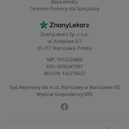
Baza wiedzy
Centrum Pomocy dla Specjalisty
Kontakt
ZnanyLekarz - Strona główna
ZnanyLekarz Sp. z o.o.
ul. Kolejowa 5/7
01-217 Warszawa, Polska
NIP: ⁠7010224868
KRS: ⁠0000347997
REGON: ⁠142276657
Sąd Rejonowy dla m.st. Warszawy w Warszawie XII
Wydział Gospodarczy KRS
Facebook
otwiera się w nowej karcie