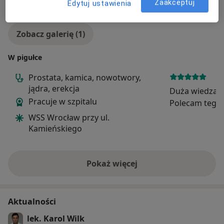
Zaakceptuj
Edytuj ustawienia
Zobacz galerię (1)
W pigułce
Prostata, kamica, nowotwory,
jądra, erekcja
Duża wiedza i
Pracuje w szpitalu
Polecam tego 
jechać 70 km 
WSS Wrocław przy ul.
Kamieńskiego
Pokaż więcej
o doświadczeniu
Aktualności
lek. Karol Wilk