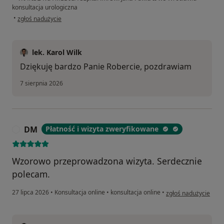
konsultacja urologiczna
w opinii użytkownika Robert
•
zgłoś nadużycie
lek. Karol Wilk
Dziękuję bardzo Panie Robercie, pozdrawiam
7 sierpnia 2026
DM
Płatność i wizyta zweryfikowane
D
Wzorowo przeprowadzona wizyta. Serdecznie
polecam.
w opinii użytkownik
27 lipca 2026
•
Konsultacja online
•
konsultacja online
•
zgłoś nadużycie