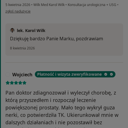
5 kwietnia 2026
•
Wilk Med Karol Wilk
•
Konsultacja urologiczna + USG
•
w opinii użytkownika Marek
zgłoś nadużycie
lek. Karol Wilk
Dziękuję bardzo Panie Marku, pozdrawiam
8 kwietnia 2026
Wojciech
Płatność i wizyta zweryfikowane
W
Pan doktor zdiagnozował i wyleczył chorobę, z
którą przyszedłem i rozpoczął leczenie
powiększonej prostaty. Mało tego wykrył guza
nerki, co potwierdziła TK. Ukierunkował mnie w
dalszych działaniach i nie pozostawił bez