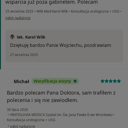
wsparcia już poza gabinetem. Polecam
25 września 2025
•
Wilk Med Karol Wilk
•
Konsultacja urologiczna + USG
•
w opinii użytkownika Wojciech
zgłoś nadużycie
lek. Karol Wilk
Dziękuję bardzo Panie Wojciechu, pozdrawiam
27 września 2025
Michał
Weryfikacja wizyty
M
Bardzo polecam Pana Doktora, sam trafiłem z
polecenia i się nie zawiodłem.
30 lipca 2026
•
VRATISLAVIA MEDICA Szpital im. Św. Jana Pawła II we Wrocławiu
•
Konsultacja urologiczna + USG
w opinii użytkownika Michał
•
zgłoś nadużycie