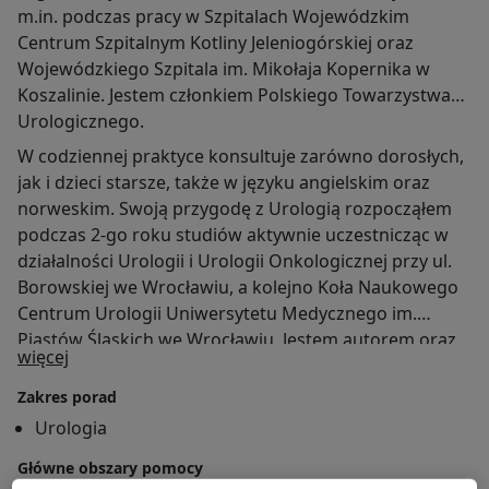
m.in. podczas pracy w Szpitalach Wojewódzkim
Centrum Szpitalnym Kotliny Jeleniogórskiej oraz
Wojewódzkiego Szpitala im. Mikołaja Kopernika w
Koszalinie. Jestem członkiem Polskiego Towarzystwa
Urologicznego.
W codziennej praktyce konsultuje zarówno dorosłych,
jak i dzieci starsze, także w języku angielskim oraz
norweskim. Swoją przygodę z Urologią rozpocząłem
podczas 2-go roku studiów aktywnie uczestnicząc w
działalności Urologii i Urologii Onkologicznej przy ul.
Borowskiej we Wrocławiu, a kolejno Koła Naukowego
Centrum Urologii Uniwersytetu Medycznego im.
Piastów Śląskich we Wrocławiu. Jestem autorem oraz
O mnie
więcej
współautorem prac naukowych z dziedziny Urologii.
Zakres porad
Urologia
Główne obszary pomocy