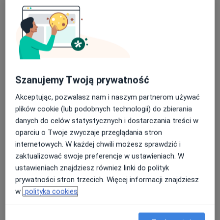
Choroby męskich narządów płciowych
Choroby nerek
Choroby przenoszone drogą płciową
Choroby urologiczne
Częste oddawanie moczu
a11y_sr_more_diseases
+51
Szanujemy Twoją prywatność
Pacjenci których przyjmuję
Dorośli (Tylko pod niektórymi adresami)
Akceptując, pozwalasz nam i naszym partnerom używać
plików cookie (lub podobnych technologii) do zbierania
Rodzaje konsultacji
danych do celów statystycznych i dostarczania treści w
Stacjonarne
Zobacz lokalizacje (2)
oparciu o Twoje zwyczaje przeglądania stron
Konsultacje online
Zobacz kalendarz online
internetowych. W każdej chwili możesz sprawdzić i
zaktualizować swoje preferencje w ustawieniach. W
Zdjęcia i filmy
ustawieniach znajdziesz również linki do polityk
prywatności stron trzecich. Więcej informacji znajdziesz
w
polityka cookies