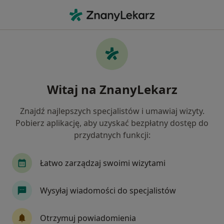
Me
Nietrzymanie Moczu • Jelenia Góra, dolnośląskie
Filtry
• 1
Ubezpieczenie
Map
Nietrzymanie moczu specjaliści w Jeleniej
Witaj na ZnanyLekarz
Górze
Jak działają wyniki wyszukiwania
Znajdź najlepszych specjalistów i umawiaj wizyty.
Pobierz aplikację, aby uzyskać bezpłatny dostęp do
przydatnych funkcji:
Jakiego specjalisty szukasz?
Ginekolog
Urolog
Chirurg
Internista
Łatwo zarządzaj swoimi wizytami
Wysyłaj wiadomości do specjalistów
Otrzymuj powiadomienia