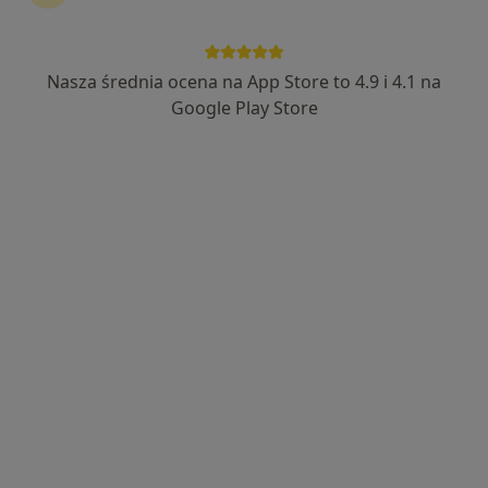
Nasza średnia ocena na App Store to 4.9 i 4.1 na
Google Play Store
Bezpieczne płatności
lek. Jolanta Zwolan
·
Więcej
Internista
159 opinii
297 OPINII * * * * * na G.O.O.G.L.E - ocena 5.00/5
>>250000 przyjętych Pacjentów - >>20000
Teleporad
30 lat POZ codziennie przejmując rolę specjalistów
Popularny specjalista: pacjenci chętnie płacą
online
Adres
Online
Letnia 2, Jelenia Góra
•
Mapa