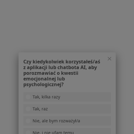
Więcej (3)
Więcej w kategorii: W pobliżu Jeleniej Góry
Schorzenia w Jeleniej Górze
Zaburzenia rytmu serca w Jeleniej Górze
Cukrzyca w Jeleniej Górze
Choroby serca w Jeleniej Górze
Czy kiedykolwiek korzystałeś/aś
Choroba wieńcowa w Jeleniej Górze
z aplikacji lub chatbota AI, aby
porozmawiać o kwestii
Nadciśnienie w Jeleniej Górze
emocjonalnej lub
psychologicznej?
Więcej (15)
Więcej w kategorii: Schorzenia w Jeleniej Górz
Tak, kilka razy
Tak, raz
Nietrzymanie Moczu Specjaliści W Jeleniej Górze
Nie, ale bym rozważył/a
Nie, i nie ufam temu