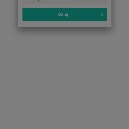
Dalej
Serwis
Regulamin
Polityka prywatności pacjentów
Polityka prywatności profesjonalistów
Polityka prywatności dla profesjonalistów, których
dane pozyskaliśmy samodzielnie
Polityka cookies
Jak działają wyniki wyszukiwania
Dostępność
O nas
Praca
Rekrutujemy!
Partnerzy
Centrum prasowe
Kontakt
Dla pacjentów