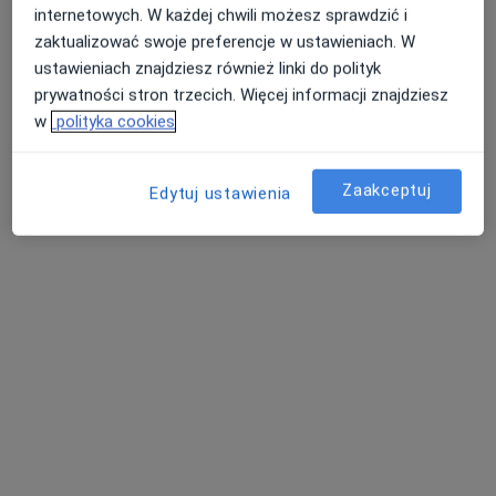
Instytut Zdrowia Sofra
internetowych. W każdej chwili możesz sprawdzić i
zaktualizować swoje preferencje w ustawieniach. W
Konsultacja urologiczna
300 zł
ustawieniach znajdziesz również linki do polityk
Specjalista nie oferuje umawiania online pod tym adresem.
prywatności stron trzecich. Więcej informacji znajdziesz
w
polityka cookies
Poproś o wizytę
Zaakceptuj
Edytuj ustawienia
lek. Grzegorz Dul
·
Więcej
Urolog
43 opinie
Piłsudskiego 35 2 piętro gab 3.103, Jelenia Góra
•
Mapa