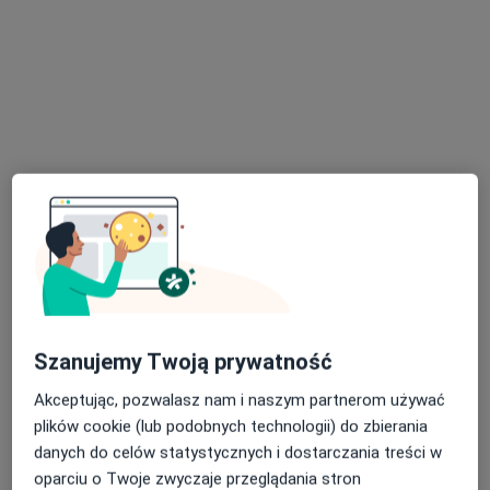
Gabinet Urologiczny
Konsultacja urologiczna (pierwsza wizyta)
350 zł
Specjalista nie oferuje umawiania online pod tym adresem.
Poproś o wizytę
Szanujemy Twoją prywatność
lek. Aleksandra Zemła
Akceptując, pozwalasz nam i naszym partnerom używać
·
Więcej
Urolog, Androlog
plików cookie (lub podobnych technologii) do zbierania
246 opinii
danych do celów statystycznych i dostarczania treści w
Polna 4, Karpacz
•
Mapa
oparciu o Twoje zwyczaje przeglądania stron