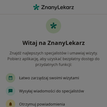
Me
Kardiolog • Bydgoszcz, kujawsko-pomorskie
Filtry
Ubezpieczenie:
SKOK Asekurac
20 polecanych kardiologów w Bydgoszczy z
Witaj na ZnanyLekarz
SKOK Asekuracja
Jak działają wyniki wyszukiwania
Znajdź najlepszych specjalistów i umawiaj wizyty.
Pobierz aplikację, aby uzyskać bezpłatny dostęp do
przydatnych funkcji:
Łatwo zarządzaj swoimi wizytami
Wysyłaj wiadomości do specjalistów
dr n. med. Maciej Bieliński
Otrzymuj powiadomienia
Kardiolog