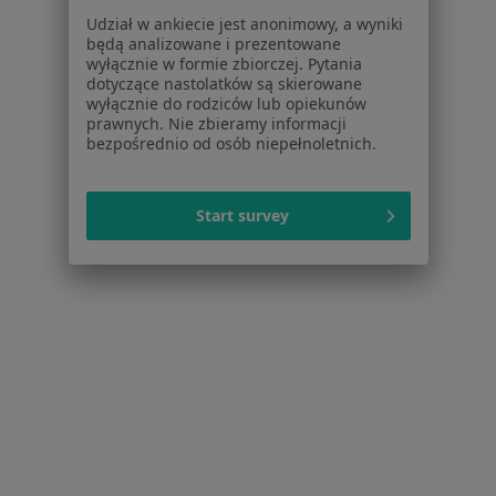
Dla lekarzy
Udział w ankiecie jest anonimowy, a wyniki
Dla placówek medycznych
będą analizowane i prezentowane
wyłącznie w formie zbiorczej. Pytania
Noa Notes
nowość
dotyczące nastolatków są skierowane
Baza wiedzy
wyłącznie do rodziców lub opiekunów
Centrum Pomocy dla Specjalisty
prawnych. Nie zbieramy informacji
bezpośrednio od osób niepełnoletnich.
Kontakt
ZnanyLekarz - Strona główna
Start survey
ZnanyLekarz Sp. z o.o.
ul. Kolejowa 5/7
01-217 Warszawa, Polska
NIP: ⁠7010224868
KRS: ⁠0000347997
REGON: ⁠142276657
Sąd Rejonowy dla m.st. Warszawy w Warszawie XII
Wydział Gospodarczy KRS