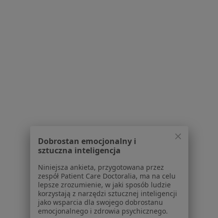
Dostępność
O nas
Praca
Rekrutujemy!
Partnerzy
Centrum prasowe
Kontakt
Dla pacjentów
Lekarze
Placówki medyczne
Pytania i odpowiedzi
Usługi i zabiegi
Dobrostan emocjonalny i
Choroby
sztuczna inteligencja
Pomoc
Aplikacje mobilne
Niniejsza ankieta, przygotowana przez
zespół Patient Care Doctoralia, ma na celu
Blog dla pacjentów
lepsze zrozumienie, w jaki sposób ludzie
korzystają z narzędzi sztucznej inteligencji
Dla profesjonalistów
jako wsparcia dla swojego dobrostanu
emocjonalnego i zdrowia psychicznego.
Cennik