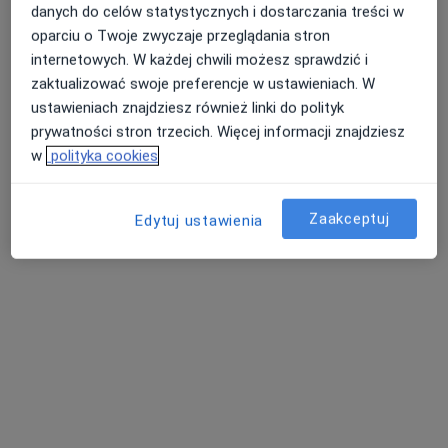
Kardiolog, Internista
danych do celów statystycznych i dostarczania treści w
2 opinie
oparciu o Twoje zwyczaje przeglądania stron
Gen. J.Hallera 2C, Bydgoszcz
•
Mapa
internetowych. W każdej chwili możesz sprawdzić i
NZOZ Awimed
zaktualizować swoje preferencje w ustawieniach. W
ustawieniach znajdziesz również linki do polityk
Akceptuje SKOK Asekuracja
prywatności stron trzecich. Więcej informacji znajdziesz
Konsultacja kardiologiczna
120 zł
w
polityka cookies
Specjalista nie oferuje umawiania online pod tym adresem.
Zaakceptuj
Poproś o wizytę
Edytuj ustawienia