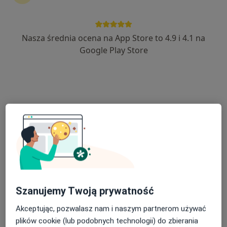
Gen. J.Hallera 2C, Bydgoszcz
•
Mapa
NZOZ Awimed
Nasza średnia ocena na App Store to 4.9 i 4.1 na
Akceptuje SKOK Asekuracja
Google Play Store
Konsultacja kardiologiczna
120 zł
Specjalista nie oferuje umawiania online pod tym adresem.
Poproś o wizytę
Szanujemy Twoją prywatność
Akceptując, pozwalasz nam i naszym partnerom używać
Marzena Anaszewicz
plików cookie (lub podobnych technologii) do zbierania