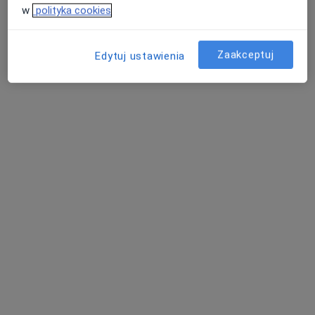
w
polityka cookies
Specjaliści znajdują się poza Mysłowice, śląskie, w
obszarach bliskich Twojemu wyszukiwaniu.
Zaakceptuj
Edytuj ustawienia
dr n. med. Agata Czekaj
·
Więcej
Kardiolog
55 opinii
Świętego Huberta 6, Katowice
•
Mapa
Bluemed Clinic Katowice Brynów
Akceptuje Allianz
Konsultacja kardiologiczna (kolejna wizyta)
200 zł