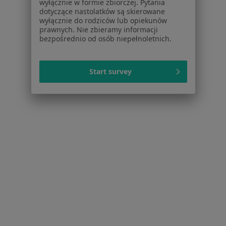
Lekarze
wyłącznie w formie zbiorczej. Pytania
dotyczące nastolatków są skierowane
Placówki medyczne
wyłącznie do rodziców lub opiekunów
Pytania i odpowiedzi
prawnych. Nie zbieramy informacji
Usługi i zabiegi
bezpośrednio od osób niepełnoletnich.
Choroby
Pomoc
Start survey
Aplikacje mobilne
Blog dla pacjentów
Dla profesjonalistów
Cennik
Dla lekarzy
Dla placówek medycznych
Noa Notes
nowość
Baza wiedzy
Centrum Pomocy dla Specjalisty
Kontakt
ZnanyLekarz - Strona główna