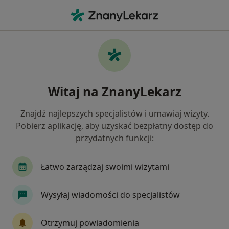
Me
Kardiolog • Mysłowice, śląskie
Filtry
Ubezpieczenie:
Allianz
20 polecanych kardiologów w Mysłowicach z
Witaj na ZnanyLekarz
Allianz
Jak działają wyniki wyszukiwania
Znajdź najlepszych specjalistów i umawiaj wizyty.
Pobierz aplikację, aby uzyskać bezpłatny dostęp do
przydatnych funkcji:
Łatwo zarządzaj swoimi wizytami
Wysyłaj wiadomości do specjalistów
Wyróżniony
Bezpieczne płatności
Otrzymuj powiadomienia