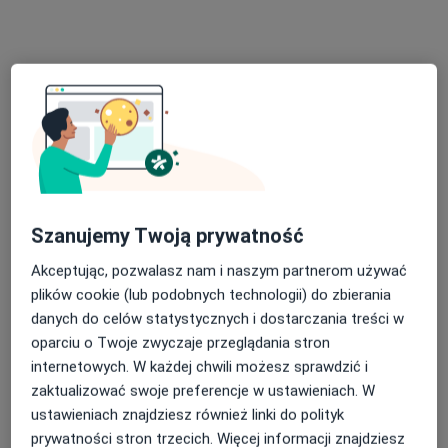
Bezpieczne płatności
Przychodnia Diomed
·
Więcej
Kardiologia, Ginekologia, Endokrynologia
1433 opinie
Chopina 26, Mysłowice
•
Mapa
Konsultacja kardiologiczna
250 zł
Szanujemy Twoją prywatność
Adam Krajewski
Akceptując, pozwalasz nam i naszym partnerom używać
kardiolog
plików cookie (lub podobnych technologii) do zbierania
Brak dostępnych specjalistów z wolnymi terminami w tym centrum medycznym.
danych do celów statystycznych i dostarczania treści w
oparciu o Twoje zwyczaje przeglądania stron
Pokaż profil
internetowych. W każdej chwili możesz sprawdzić i
zaktualizować swoje preferencje w ustawieniach. W
ustawieniach znajdziesz również linki do polityk
prywatności stron trzecich. Więcej informacji znajdziesz
Dostępni specjaliści