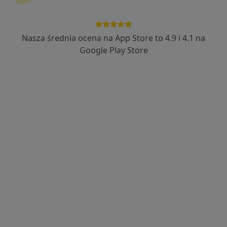
Adam Krajewski
·
Więcej
Kardiolog
192 opinie
Nasza średnia ocena na App Store to 4.9 i 4.1 na
Chopina 26, Mysłowice
•
Mapa
Google Play Store
Przychodnia Diomed
Akceptuje Allianz
Konsultacja kardiologiczna
250 zł
Specjalista nie oferuje umawiania online pod tym adresem.
Poproś o wizytę