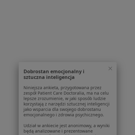
Serwis
Regulamin
Polityka prywatności pacjentów
Polityka prywatności profesjonalistów
Polityka prywatności dla profesjonalistów, których
dane pozyskaliśmy samodzielnie
Polityka cookies
Jak działają wyniki wyszukiwania
Dobrostan emocjonalny i
Dostępność
sztuczna inteligencja
O nas
Niniejsza ankieta, przygotowana przez
Praca
Rekrutujemy!
zespół Patient Care Doctoralia, ma na celu
Partnerzy
lepsze zrozumienie, w jaki sposób ludzie
korzystają z narzędzi sztucznej inteligencji
Centrum prasowe
jako wsparcia dla swojego dobrostanu
Kontakt
emocjonalnego i zdrowia psychicznego.
Dla pacjentów
Udział w ankiecie jest anonimowy, a wyniki
będą analizowane i prezentowane