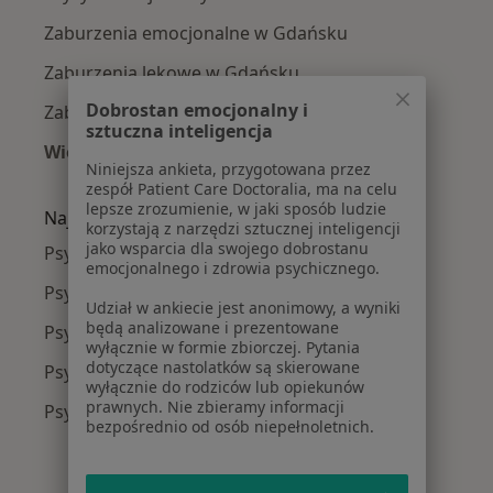
Zaburzenia emocjonalne w Gdańsku
Zaburzenia lękowe w Gdańsku
Dobrostan emocjonalny i
Zaburzenia nastroju w Gdańsku
sztuczna inteligencja
Więcej (15)
Niniejsza ankieta, przygotowana przez
Więcej w kategorii: Najczęście leczone chorob
zespół Patient Care Doctoralia, ma na celu
lepsze zrozumienie, w jaki sposób ludzie
Najpopularniejsze ubezpieczenia
korzystają z narzędzi sztucznej inteligencji
jako wsparcia dla swojego dobrostanu
Psycholodzy z Medicover w Gdańsku
emocjonalnego i zdrowia psychicznego.
Psycholodzy z POLMED w Gdańsku
Udział w ankiecie jest anonimowy, a wyniki
będą analizowane i prezentowane
Psycholodzy z Signal Iduna w Gdańsku
wyłącznie w formie zbiorczej. Pytania
dotyczące nastolatków są skierowane
Psycholodzy z JP MEDICA w Gdańsku
wyłącznie do rodziców lub opiekunów
prawnych. Nie zbieramy informacji
Psycholodzy z Enel-med w Gdańsku
bezpośrednio od osób niepełnoletnich.