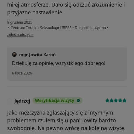
miłej atmosferze. Dało się odczuć zrozumienie i
przyjazne nastawienie.
8 grudnia 2025
•
Centrum Terapii i Seksuologii LIBERE
•
Diagnoza autyzmu
•
w opinii użytkownika J.W.
zgłoś nadużycie
mgr Jowita Karoń
Dziękuję za opinię, wszystkiego dobrego!
6 lipca 2026
Jędrzej
Weryfikacja wizyty
J
Jako mężczyzna zgłaszający się z intymnym
problemem czułem się u pani Jowity bardzo
swobodnie. Na pewno wrócę na kolejną wizytę.