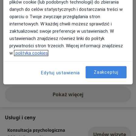
plików cookie (lub podobnych technologii) do zbierania
danych do celów statystycznych i dostarczania treści w
oparciu o Twoje zwyczaje przeglądania stron
internetowych. W każdej chwili możesz sprawdzić i
zaktualizować swoje preferencje w ustawieniach. W
ustawieniach znajdziesz również linki do polityk
Zobacz galerię (1)
prywatności stron trzecich. Więcej informacji znajdziesz
w
polityka cookies
Płatność online akceptowana
Zaakceptuj
Oszczędź swój czas przed wizytą.
Edytuj ustawienia
Pokaż więcej
o doświadczeniu
Usługi i ceny
Konsultacja psychologiczna
Umów wizytę