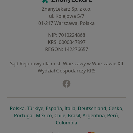
ZnanyLekarz Sp. z o.o.
ul. Kolejowa 5/7
01-217 Warszawa, Polska
NIP: ⁠7010224868
KRS: ⁠0000347997
REGON: ⁠142276657
Sąd Rejonowy dla m.st. Warszawy w Warszawie XII
Wydział Gospodarczy KRS
Facebook
otwiera się w nowej karcie
otwiera się w nowej karcie
otwiera się w nowej karcie
otwiera się w nowej karcie
otwiera się w nowej karci
otwiera się
otwi
Polska
,
Türkiye
,
España
,
Italia
,
Deutschland
,
Česko
,
otwiera się w nowej karcie
otwiera się w nowej karcie
otwiera się w nowej karcie
otwiera się w nowej kar
otwiera się 
otwier
Portugal
,
México
,
Chile
,
Brasil
,
Argentina
,
Perú
,
otwiera się w nowej karc
Colombia