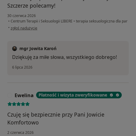
Szczerze polecamy!
30 czerwca 2026
•
Centrum Terapii i Seksuologii LIBERE
•
terapia seksuologiczna dla par
w opinii użytkownika J i S
•
zgłoś nadużycie
mgr Jowita Karoń
Dziękuję za miłe słowa, wszystkiego dobrego!
6 lipca 2026
Ewelina
Płatność i wizyta zweryfikowane
E
Czuję się bezpiecznie przy Pani Jowicie
Komfortowo
2 czerwca 2026