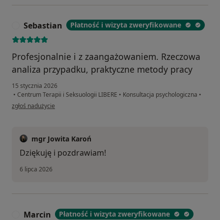
Sebastian
Płatność i wizyta zweryfikowane
S
Profesjonalnie i z zaangażowaniem. Rzeczowa
analiza przypadku, praktyczne metody pracy
15 stycznia 2026
•
Centrum Terapii i Seksuologii LIBERE
•
Konsultacja psychologiczna
•
w opinii użytkownika Sebastian
zgłoś nadużycie
mgr Jowita Karoń
Dziękuję i pozdrawiam!
6 lipca 2026
Marcin
Płatność i wizyta zweryfikowane
M