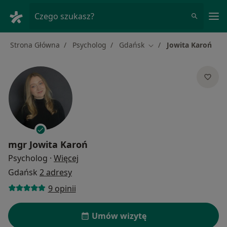
Me
Czego szukasz?
Strona Główna
Psycholog
Gdańsk
Jowita Karoń
Zmień miasto
mgr
Jowita Karoń
O specjalizacjach
Psycholog
·
Więcej
Gdańsk
2 adresy
9 opinii
Umów wizytę