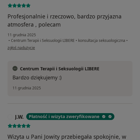
Profesjonalnie i rzeczowo, bardzo przyjazna
atmosfera , polecam
11 grudnia 2025
•
Centrum Terapii i Seksuologii LIBERE
•
konsultacja seksuologiczna
•
w opinii użytkownika Marcin
zgłoś nadużycie
Centrum Terapii i Seksuologii LIBERE
Bardzo dziękujemy :)
11 grudnia 2025
J.W.
Płatność i wizyta zweryfikowane
J
Wizyta u Pani Jowity przebiegała spokojnie, w