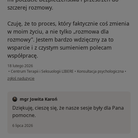
szczerej rozmowy.
Czuję, że to proces, który faktycznie coś zmienia
w moim życiu, a nie tylko „rozmowa dla
rozmowy”. Jestem bardzo wdzięczny za to
wsparcie i z czystym sumieniem polecam
współpracę.
18 lutego 2026
•
Centrum Terapii i Seksuologii LIBERE
•
Konsultacja psychologiczna
•
w opinii użytkownika JWC
zgłoś nadużycie
mgr Jowita Karoń
Dziękuję, cieszę się, że nasze sesje były dla Pana
pomocne.
6 lipca 2026