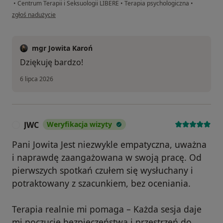
•
Centrum Terapii i Seksuologii LIBERE
•
Terapia psychologiczna
•
w opinii użytkownika Ewelina
zgłoś nadużycie
mgr Jowita Karoń
Dziękuję bardzo!
6 lipca 2026
JWC
Weryfikacja wizyty
J
Pani Jowita Jest niezwykle empatyczna, uważna
i naprawdę zaangażowana w swoją pracę. Od
pierwszych spotkań czułem się wysłuchany i
potraktowany z szacunkiem, bez oceniania.
Terapia realnie mi pomaga – Każda sesja daje
mi poczucie bezpieczeństwa i przestrzeń do