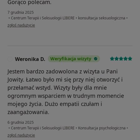
Gorąco polecam.
7 grudnia 2025
•
Centrum Terapii i Seksuologii LIBERE
•
konsultacja seksuologiczna
•
w opinii użytkownika Jędrzej
zgłoś nadużycie
Weronika D.
Weryfikacja wizyty
W
Jestem bardzo zadowolona z wizyta u Pani
Jowity. Łatwo było mi się przy niej otworzyć i
przełamać wstyd. Wizyty były dla mnie
ogromnym wsparciem w trudnym momencie
mojego życia. Dużo empatii czułam i
zaangażowania.
6 grudnia 2025
•
Centrum Terapii i Seksuologii LIBERE
•
Konsultacja psychologiczna
•
w opinii użytkownika Weronika D.
zgłoś nadużycie