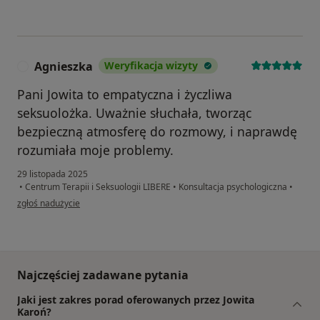
Agnieszka
Weryfikacja wizyty
A
Pani Jowita to empatyczna i życzliwa
seksuolożka. Uważnie słuchała, tworząc
bezpieczną atmosferę do rozmowy, i naprawdę
rozumiała moje problemy.
29 listopada 2025
•
Centrum Terapii i Seksuologii LIBERE
•
Konsultacja psychologiczna
•
w opinii użytkownika Agnieszka
zgłoś nadużycie
Najczęściej zadawane pytania
Jaki jest zakres porad oferowanych przez Jowita
Karoń?