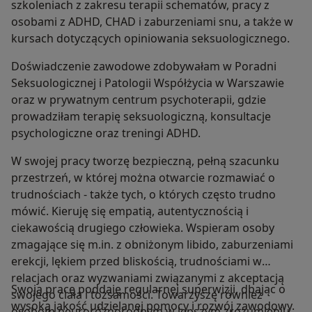
szkoleniach z zakresu terapii schematów, pracy z
osobami z ADHD, CHAD i zaburzeniami snu, a także w
kursach dotyczących opiniowania seksuologicznego.
Doświadczenie zawodowe zdobywałam w Poradni
Seksuologicznej i Patologii Współżycia w Warszawie
oraz w prywatnym centrum psychoterapii, gdzie
prowadziłam terapię seksuologiczną, konsultacje
psychologiczne oraz treningi ADHD.
W swojej pracy tworzę bezpieczną, pełną szacunku
przestrzeń, w której można otwarcie rozmawiać o
trudnościach - także tych, o których często trudno
mówić. Kieruję się empatią, autentycznością i
ciekawością drugiego człowieka. Wspieram osoby
zmagające się m.in. z obniżonym libido, zaburzeniami
erekcji, lękiem przed bliskością, trudnościami w
relacjach oraz wyzwaniami związanymi z akceptacją
Swoją pracę poddaję regularnej superwizji, dbając o
swojego ciała i tożsamości. Towarzyszę również
wysoką jakość udzielanej pomocy i rozwój zawodowy.
osobom neuroróżnorodnym w lepszym zrozumieniu