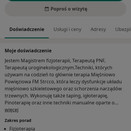
Poproś o wizytę
Doświadczenie
Usługi i ceny
Adresy
Ubezpi
Moje doświadczenie
Jestem Magistrem fizjoterapii, Terapeutą PNF,
Terapeutą uroginekologicznym.Techniki, których
używam na codzień to głównie terapia Mięśniowo
Powięziowa FM Strcco, która leczy dysfunkcje układu
mięśniowo szkieletowego oraz schorzenia narządów
trzewnych. Wykonuję także taping, igłoterapię,
Pinoterapię oraz inne techniki manualne oparte o
O mnie
wiedzę osteopatyczną. Pracuję z pacjentami bólowymi,
więcej
z kobietami w ciąży, połogu a takze z malymi dziećmi.
Zakres porad
Fizjoterapia