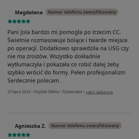
Magdalena
Numer telefonu zweryfikowany
M
Pani Jola bardzo mi pomogła po trzecim CC.
Świetnie rozmasowuje bolące i twarde miejsce
po operacji. Dodatkowo sprawdziła na USG czy
nie ma zrostów. Wszystko dokładnie
wytłumaczyła i pokazała co robić dalej żeby
szybko wrócić do formy. Pełen profesjonalizm
Serdecznie polecam .
w opinii użytkownika Magdale
25 lipca 2023
•
Fizjolab Oleksy
•
fizjoterapia
•
zgłoś nadużycie
Agnieszka Z.
Numer telefonu zweryfikowany
A