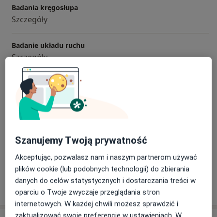
Badania kręgosłupa
Szczegóły
Badanie układu ruchu
Szczegóły
Fizjoterapia
Szczegóły
Konsultacja online
120 zł
Szczegóły
Szanujemy Twoją prywatność
+ 11 usług
Akceptując, pozwalasz nam i naszym partnerom używać
plików cookie (lub podobnych technologii) do zbierania
danych do celów statystycznych i dostarczania treści w
W jaki sposób ustalane są ceny?
oparciu o Twoje zwyczaje przeglądania stron
internetowych. W każdej chwili możesz sprawdzić i
zaktualizować swoje preferencje w ustawieniach. W