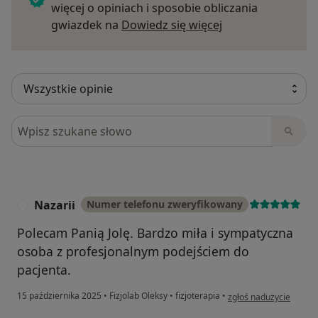
więcej o opiniach i sposobie obliczania
Dowiedz się więce
gwiazdek na
Dowiedz się więcej
Szukaj w opiniach
Nazarii
Numer telefonu zweryfikowany
N
Polecam Panią Jolę. Bardzo miła i sympatyczna
osoba z profesjonalnym podejściem do
pacjenta.
w opinii użytkownika N
15 października 2025
•
Fizjolab Oleksy
•
fizjoterapia
•
zgłoś nadużycie