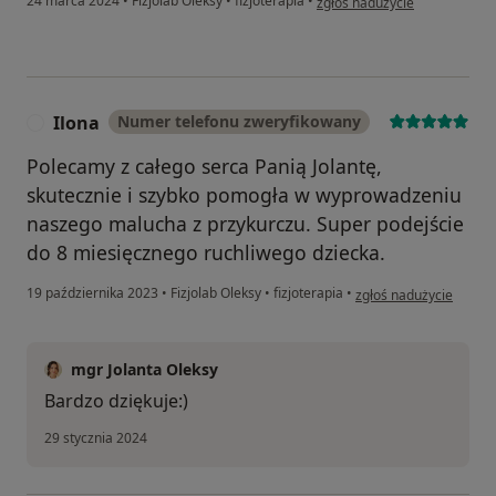
24 marca 2024
•
Fizjolab Oleksy
•
fizjoterapia
•
zgłoś nadużycie
Ilona
Numer telefonu zweryfikowany
I
Polecamy z całego serca Panią Jolantę,
skutecznie i szybko pomogła w wyprowadzeniu
naszego malucha z przykurczu. Super podejście
do 8 miesięcznego ruchliwego dziecka.
w opinii użytkownika Il
19 października 2023
•
Fizjolab Oleksy
•
fizjoterapia
•
zgłoś nadużycie
mgr Jolanta Oleksy
Bardzo dziękuje:)
29 stycznia 2024