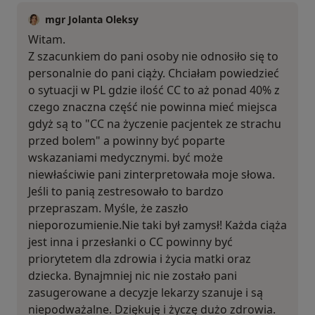
mgr Jolanta Oleksy
Witam.
Z szacunkiem do pani osoby nie odnosiło się to
personalnie do pani ciąży. Chciałam powiedzieć
o sytuacji w PL gdzie ilość CC to aż ponad 40% z
czego znaczna część nie powinna mieć miejsca
gdyż są to "CC na życzenie pacjentek ze strachu
przed bolem" a powinny być poparte
wskazaniami medycznymi. być może
niewłaściwie pani zinterpretowała moje słowa.
Jeśli to panią zestresowało to bardzo
przepraszam. Myśle, że zaszło
nieporozumienie.Nie taki był zamysł! Każda ciąża
jest inna i przesłanki o CC powinny być
priorytetem dla zdrowia i życia matki oraz
dziecka. Bynajmniej nic nie zostało pani
zasugerowane a decyzje lekarzy szanuje i są
niepodważalne. Dziękuję i życzę dużo zdrowia.