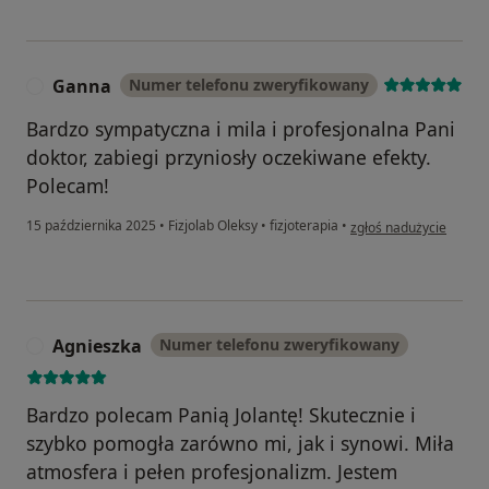
Ganna
Numer telefonu zweryfikowany
G
Bardzo sympatyczna i mila i profesjonalna Pani
doktor, zabiegi przyniosły oczekiwane efekty.
Polecam!
w opinii użytkownika 
15 października 2025
•
Fizjolab Oleksy
•
fizjoterapia
•
zgłoś nadużycie
Agnieszka
Numer telefonu zweryfikowany
A
Bardzo polecam Panią Jolantę! Skutecznie i
szybko pomogła zarówno mi, jak i synowi. Miła
atmosfera i pełen profesjonalizm. Jestem