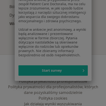
zespół Patient Care Doctoralia, ma na celu
Ból kolana w Tarnowie
lepsze zrozumienie, w jaki sposób ludzie
korzystają z narzędzi sztucznej inteligencji
Dyskopatia w Tarnowie
jako wsparcia dla swojego dobrostanu
emocjonalnego i zdrowia psychicznego.
Więcej (15)
Więcej w kategorii: Najczęście leczone chorob
Udział w ankiecie jest anonimowy, a wyniki
będą analizowane i prezentowane
wyłącznie w formie zbiorczej. Pytania
dotyczące nastolatków są skierowane
wyłącznie do rodziców lub opiekunów
prawnych. Nie zbieramy informacji
bezpośrednio od osób niepełnoletnich.
Serwis
Regulamin
Start survey
Polityka prywatności pacjentów
Polityka prywatności profesjonalistów
Polityka prywatności dla profesjonalistów, których
dane pozyskaliśmy samodzielnie
Polityka cookies
Jak działają wyniki wyszukiwania