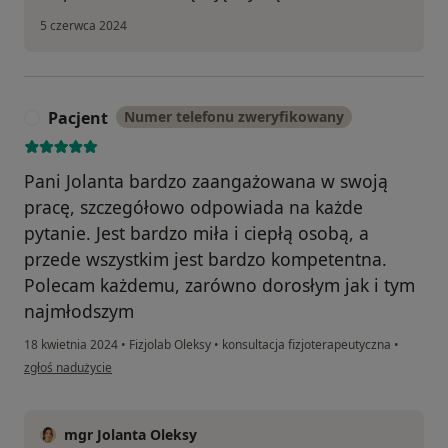
5 czerwca 2024
Pacjent
Numer telefonu zweryfikowany
P
Pani Jolanta bardzo zaangażowana w swoją
pracę, szczegółowo odpowiada na każde
pytanie. Jest bardzo miła i ciepłą osobą, a
przede wszystkim jest bardzo kompetentna.
Polecam każdemu, zarówno dorosłym jak i tym
najmłodszym
18 kwietnia 2024
•
Fizjolab Oleksy
•
konsultacja fizjoterapeutyczna
•
w opinii użytkownika Pacjent
zgłoś nadużycie
mgr Jolanta Oleksy