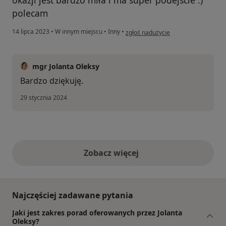
polecam
w opinii użytkownika Sylwia K
14 lipca 2023
•
W innym miejscu
•
Inny
•
zgłoś nadużycie
mgr Jolanta Oleksy
Bardzo dziękuję.
29 stycznia 2024
Zobacz więcej
opinie powyżej
Najczęściej zadawane pytania
Jaki jest zakres porad oferowanych przez Jolanta
Oleksy?