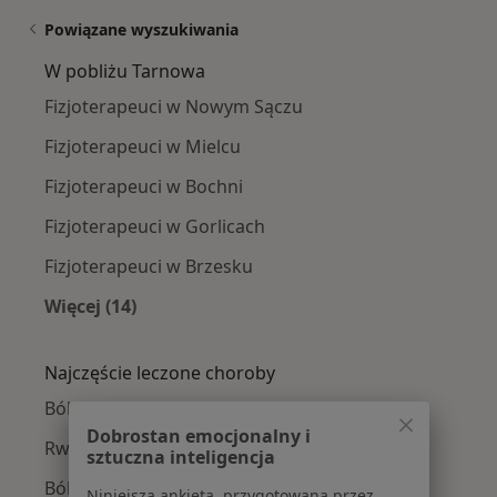
Powiązane wyszukiwania
W pobliżu Tarnowa
Fizjoterapeuci w Nowym Sączu
Fizjoterapeuci w Mielcu
Fizjoterapeuci w Bochni
Fizjoterapeuci w Gorlicach
Fizjoterapeuci w Brzesku
Więcej (14)
Więcej w kategorii: W pobliżu Tarnowa
Najczęście leczone choroby
Bóle kręgosłupa w Tarnowie
Dobrostan emocjonalny i
Rwa kulszowa w Tarnowie
sztuczna inteligencja
Ból barku w Tarnowie
Niniejsza ankieta, przygotowana przez