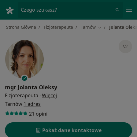
Me
Czego szukasz?
Strona Główna
Fizjoterapeuta
Tarnów
Jolanta Olek
Zmień miasto
mgr
Jolanta Oleksy
O specjalizacjach
Fizjoterapeuta
·
Więcej
Tarnów
1 adres
21 opinii
Pokaż dane kontaktowe