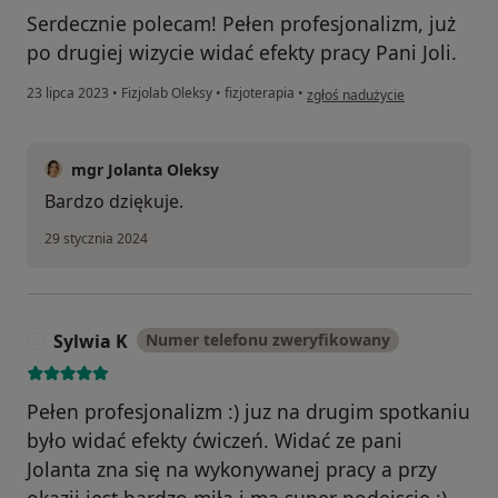
Serdecznie polecam! Pełen profesjonalizm, już
po drugiej wizycie widać efekty pracy Pani Joli.
w opinii użytkownika Agnieszka
23 lipca 2023
•
Fizjolab Oleksy
•
fizjoterapia
•
zgłoś nadużycie
mgr Jolanta Oleksy
Bardzo dziękuje.
29 stycznia 2024
Sylwia K
Numer telefonu zweryfikowany
S
Pełen profesjonalizm :) juz na drugim spotkaniu
było widać efekty ćwiczeń. Widać ze pani
Jolanta zna się na wykonywanej pracy a przy
okazji jest bardzo miła i ma super podejscie :)