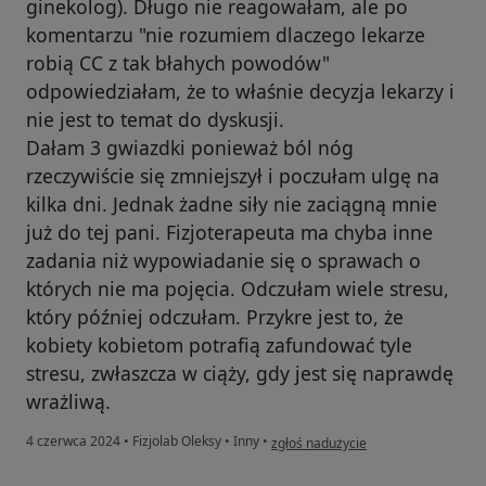
ginekolog). Długo nie reagowałam, ale po
komentarzu "nie rozumiem dlaczego lekarze
robią CC z tak błahych powodów"
odpowiedziałam, że to właśnie decyzja lekarzy i
nie jest to temat do dyskusji.
Dałam 3 gwiazdki ponieważ ból nóg
rzeczywiście się zmniejszył i poczułam ulgę na
kilka dni. Jednak żadne siły nie zaciągną mnie
już do tej pani. Fizjoterapeuta ma chyba inne
zadania niż wypowiadanie się o sprawach o
których nie ma pojęcia. Odczułam wiele stresu,
który później odczułam. Przykre jest to, że
kobiety kobietom potrafią zafundować tyle
stresu, zwłaszcza w ciąży, gdy jest się naprawdę
wrażliwą.
w opinii użytkownika Monika
4 czerwca 2024
•
Fizjolab Oleksy
•
Inny
•
zgłoś nadużycie