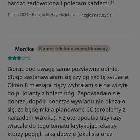
bardzo zadowolona i polecam każdemu!!
w opinii użytkownika Agnieszka
1 lipca 2024
•
Fizjolab Oleksy
•
fizjoterapia
•
zgłoś nadużycie
Monika
Numer telefonu zweryfikowany
M
Biorąc pod uwagę same pozytywne opinie,
długo zastanawiałam się czy opisać tę sytuację.
Około 8 miesiąca ciąży wybrałam się na wizytę
do p. Jolanty z bólem nóg. Zapowiadało się
dobrze, dopóki podczas wywiadu nie okazało
się, że będę miała planowane CC (problemy z
narządem wzroku). Fizjoterapeutka trzy razy
wracała do tego tematu krytykując lekarzy,
którzy podjęli taką decyzję (okulista oraz