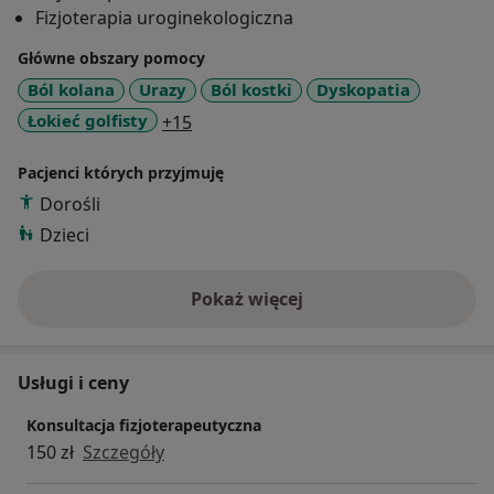
Fizjoterapia uroginekologiczna
Główne obszary pomocy
Ból kolana
Urazy
Ból kostki
Dyskopatia
a11y_sr_more_diseases
Łokieć golfisty
+15
Pacjenci których przyjmuję
Dorośli
Dzieci
Pokaż więcej
o doświadczeniu
Usługi i ceny
Konsultacja fizjoterapeutyczna
150 zł
Szczegóły