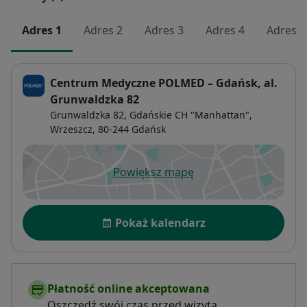
Adres 1
Adres 2
Adres 3
Adres 4
Adres 5
Centrum Medyczne POLMED – Gdańsk, al.
Grunwaldzka 82
Grunwaldzka 82, Gdańskie CH "Manhattan",
Wrzeszcz
, 80-244
Gdańsk
Powiększ mapę
otwiera się w nowej karcie
Dostępność
Pokaż kalendarz
Płatność online akceptowana
Oszczędź swój czas przed wizytą.