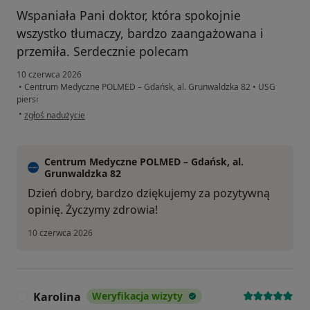
Wspaniała Pani doktor, która spokojnie
wszystko tłumaczy, bardzo zaangażowana i
przemiła. Serdecznie polecam
10 czerwca 2026
•
Centrum Medyczne POLMED – Gdańsk, al. Grunwaldzka 82
•
USG
piersi
w opinii użytkownika Julia
•
zgłoś nadużycie
Centrum Medyczne POLMED – Gdańsk, al.
Grunwaldzka 82
Dzień dobry, bardzo dziękujemy za pozytywną
opinię. Życzymy zdrowia!
10 czerwca 2026
Karolina
Weryfikacja wizyty
K