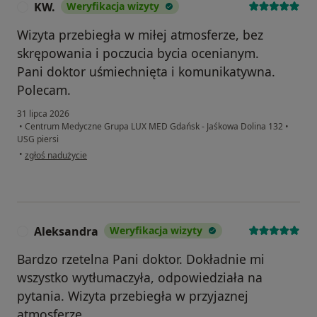
KW.
Weryfikacja wizyty
K
Wizyta przebiegła w miłej atmosferze, bez
skrępowania i poczucia bycia ocenianym.
Pani doktor uśmiechnięta i komunikatywna.
Polecam.
31 lipca 2026
•
Centrum Medyczne Grupa LUX MED Gdańsk - Jaśkowa Dolina 132
•
USG piersi
w opinii użytkownika KW.
•
zgłoś nadużycie
Aleksandra
Weryfikacja wizyty
A
Bardzo rzetelna Pani doktor. Dokładnie mi
wszystko wytłumaczyła, odpowiedziała na
pytania. Wizyta przebiegła w przyjaznej
atmosferze.