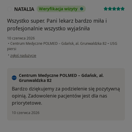
NATALIA
Weryfikacja wizyty
N
Wszystko super. Pani lekarz bardzo miła i
profesjonalnie wszystko wyjaśniła
10 czerwca 2026
•
Centrum Medyczne POLMED – Gdańsk, al. Grunwaldzka 82
•
USG
piersi
w opinii użytkownika NATALIA
•
zgłoś nadużycie
Centrum Medyczne POLMED – Gdańsk, al.
Grunwaldzka 82
Bardzo dziękujemy za podzielenie się pozytywną
opinią. Zadowolenie pacjentów jest dla nas
priorytetowe.
10 czerwca 2026