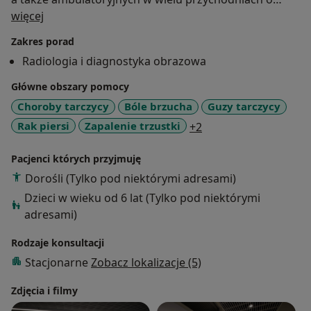
O mnie
różnym profilu na terenie Trójmiasta i Pruszcza
więcej
Gdańskiego. Doskonalenie zawodowe poprzez
Zakres porad
uczestnictwo w dodatkowych kursach, sympozjach
Radiologia i diagnostyka obrazowa
oraz zjazdach radiologicznych i ultrasonograficznych.
Główne obszary pomocy
Choroby tarczycy
Bóle brzucha
Guzy tarczycy
a11y_sr_more_disea
Rak piersi
Zapalenie trzustki
+2
Pacjenci których przyjmuję
Dorośli (Tylko pod niektórymi adresami)
Dzieci w wieku od 6 lat (Tylko pod niektórymi
adresami)
Rodzaje konsultacji
Stacjonarne
Zobacz lokalizacje (5)
Zdjęcia i filmy