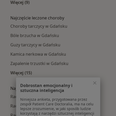
Więcej (9)
Więcej w kategorii: Radiolodzy w pobliżu
Najczęście leczone choroby
Choroby tarczycy w Gdańsku
Bóle brzucha w Gdańsku
Guzy tarczycy w Gdańsku
Kamica nerkowa w Gdańsku
Zapalenie trzustki w Gdańsku
Więcej (15)
Więcej w kategorii: Najczęście leczone chorob
Dobrostan emocjonalny i
Najpopularniejsze ubezpieczenia
sztuczna inteligencja
Radiolodzy z TU Zdrowie w Gdańsku
Niniejsza ankieta, przygotowana przez
zespół Patient Care Doctoralia, ma na celu
Radiolodzy z Medicover w Gdańsku
lepsze zrozumienie, w jaki sposób ludzie
korzystają z narzędzi sztucznej inteligencji
Radiolodzy z Allianz w Gdańsku