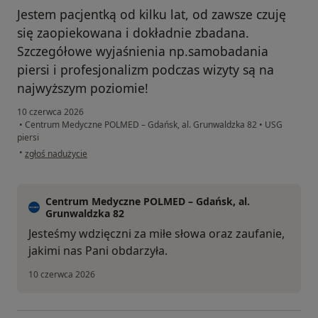
Jestem pacjentką od kilku lat, od zawsze czuję
się zaopiekowana i dokładnie zbadana.
Szczegółowe wyjaśnienia np.samobadania
piersi i profesjonalizm podczas wizyty są na
najwyższym poziomie!
10 czerwca 2026
•
Centrum Medyczne POLMED – Gdańsk, al. Grunwaldzka 82
•
USG
piersi
w opinii użytkownika Karolina
•
zgłoś nadużycie
Centrum Medyczne POLMED – Gdańsk, al.
Grunwaldzka 82
Jesteśmy wdzięczni za miłe słowa oraz zaufanie,
jakimi nas Pani obdarzyła.
10 czerwca 2026