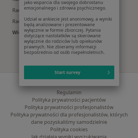
jako wsparcia dla swojego dobrostanu
emocjonalnego i zdrowia psychicznego.
Radiolodzy z Signal Iduna w Gdańsku
Udział w ankiecie jest anonimowy, a wyniki
Radiolodzy z LUX MED w Gdańsku
będą analizowane i prezentowane
wyłącznie w formie zbiorczej. Pytania
Więcej (2)
dotyczące nastolatków są skierowane
Więcej w kategorii: Najpopularniejsze ubezpie
wyłącznie do rodziców lub opiekunów
prawnych. Nie zbieramy informacji
bezpośrednio od osób niepełnoletnich.
Start survey
Serwis
Regulamin
Polityka prywatności pacjentów
Polityka prywatności profesjonalistów
Polityka prywatności dla profesjonalistów, których
dane pozyskaliśmy samodzielnie
Polityka cookies
Jak działają wyniki wyszukiwania