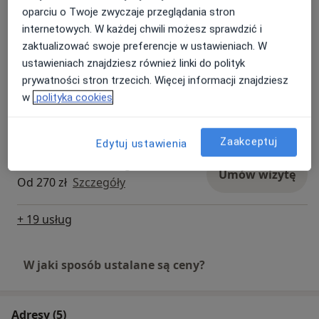
Od 199 zł
Szczegóły
oparciu o Twoje zwyczaje przeglądania stron
internetowych. W każdej chwili możesz sprawdzić i
USG piersi
zaktualizować swoje preferencje w ustawieniach. W
Umów wizytę
Od 300 zł
Szczegóły
ustawieniach znajdziesz również linki do polityk
prywatności stron trzecich. Więcej informacji znajdziesz
w
polityka cookies
USG węzłów chłonnych
Umów wizytę
Od 270 zł
Szczegóły
Zaakceptuj
Edytuj ustawienia
USG układu moczowego
Umów wizytę
Od 270 zł
Szczegóły
+ 19 usług
W jaki sposób ustalane są ceny?
Adresy (5)