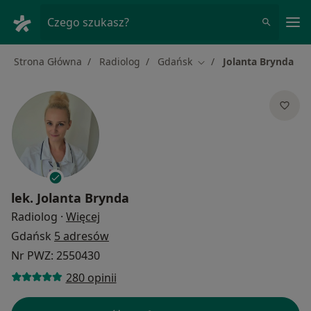
Me
Czego szukasz?
Strona Główna
Radiolog
Gdańsk
Jolanta Brynda
Zmień miasto
lek.
Jolanta Brynda
O specjalizacjach
Radiolog
·
Więcej
Gdańsk
5 adresów
Nr PWZ: 2550430
280 opinii