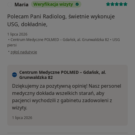
Maria
Weryfikacja wizyty
M
Polecam Pani Radiolog, świetnie wykonuje
USG, dokładnie,
1 lipca 2026
•
Centrum Medyczne POLMED – Gdańsk, al. Grunwaldzka 82
•
USG
piersi
w opinii użytkownika Maria
•
zgłoś nadużycie
Centrum Medyczne POLMED – Gdańsk, al.
Grunwaldzka 82
Dziękujemy za pozytywną opinię! Nasz personel
medyczny dokłada wszelkich starań, aby
pacjenci wychodzili z gabinetu zadowoleni z
wizyty.
1 lipca 2026