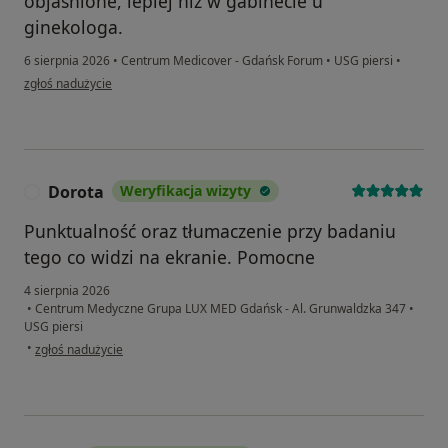
objaśnione, lepiej niż w gabinecie u
ginekologa.
6 sierpnia 2026
•
Centrum Medicover - Gdańsk Forum
•
USG piersi
•
w opinii użytkownika Aleksandra
zgłoś nadużycie
Dorota
Weryfikacja wizyty
D
Punktualność oraz tłumaczenie przy badaniu
tego co widzi na ekranie. Pomocne
4 sierpnia 2026
•
Centrum Medyczne Grupa LUX MED Gdańsk - Al. Grunwaldzka 347
•
USG piersi
w opinii użytkownika Dorota
•
zgłoś nadużycie