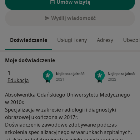
Umów wizytę
Wyślij wiadomość
Doświadczenie
Usługi i ceny
Adresy
Ubezpi
Moje doświadczenie
1
Edukacja
Absolwentka Gdańskiego Uniwersytetu Medycznego
w 2010r.
Specjalizacja w zakresie radiologii i diagnostyki
obrazowej ukończona w 2017r.
Doświadczenie zawodowe zdobywane podczas
szkolenia specjalizacyjnego w warunkach szpitalnych,
a także ambulatoryjnych w wielu przychodniach o