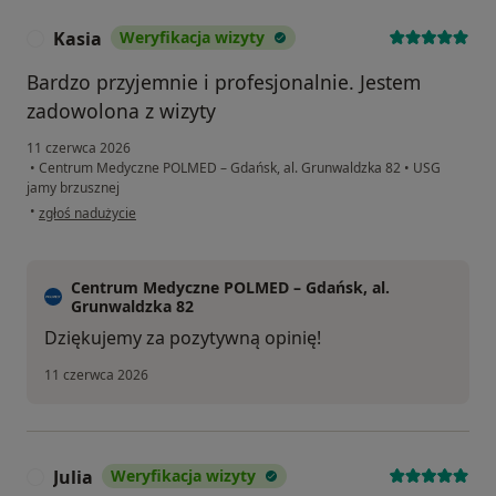
Kasia
Weryfikacja wizyty
K
Bardzo przyjemnie i profesjonalnie. Jestem
zadowolona z wizyty
11 czerwca 2026
•
Centrum Medyczne POLMED – Gdańsk, al. Grunwaldzka 82
•
USG
jamy brzusznej
w opinii użytkownika Kasia
•
zgłoś nadużycie
Centrum Medyczne POLMED – Gdańsk, al.
Grunwaldzka 82
Dziękujemy za pozytywną opinię!
11 czerwca 2026
Julia
Weryfikacja wizyty
J