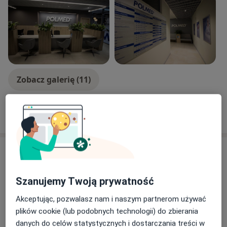
Zobacz galerię (11)
Pokaż więcej
o doświadczeniu
Usługi i ceny
USG ślinianek
Umów wizytę
Szanujemy Twoją prywatność
Od 269 zł
Szczegóły
Akceptując, pozwalasz nam i naszym partnerom używać
plików cookie (lub podobnych technologii) do zbierania
USG prostaty
Umów wizytę
danych do celów statystycznych i dostarczania treści w