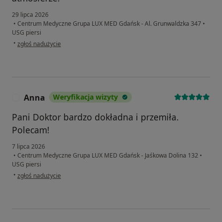
29 lipca 2026
•
Centrum Medyczne Grupa LUX MED Gdańsk - Al. Grunwaldzka 347
•
USG piersi
w opinii użytkownika Aleksandra
•
zgłoś nadużycie
Anna
Weryfikacja wizyty
A
Pani Doktor bardzo dokładna i przemiła.
Polecam!
7 lipca 2026
•
Centrum Medyczne Grupa LUX MED Gdańsk - Jaśkowa Dolina 132
•
USG piersi
w opinii użytkownika Anna
•
zgłoś nadużycie