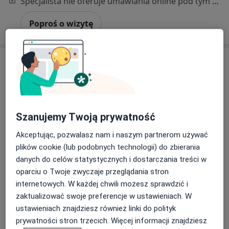
Specjalista nie oferuje umawiania online pod tym adresem.
Poproś o wizytę
Szanujemy Twoją prywatność
Akceptując, pozwalasz nam i naszym partnerom używać
Bezpieczne płatności
plików cookie (lub podobnych technologii) do zbierania
lek. Arthur Abbazov
danych do celów statystycznych i dostarczania treści w
·
Więcej
W trakcie specjalizacji (Urolog), Androlog
oparciu o Twoje zwyczaje przeglądania stron
3 opinie
internetowych. W każdej chwili możesz sprawdzić i
zaktualizować swoje preferencje w ustawieniach. W
Adres
Online
ustawieniach znajdziesz również linki do polityk
prywatności stron trzecich. Więcej informacji znajdziesz