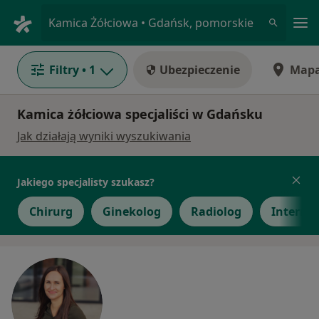
Me
Kamica Żółciowa • Gdańsk, pomorskie
Filtry
• 1
Ubezpieczenie
Map
Kamica żółciowa specjaliści w Gdańsku
Jak działają wyniki wyszukiwania
Jakiego specjalisty szukasz?
Chirurg
Ginekolog
Radiolog
Internis