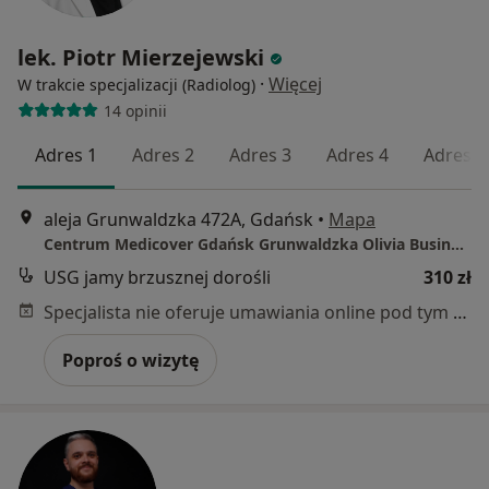
lek. Piotr Mierzejewski
·
Więcej
W trakcie specjalizacji (Radiolog)
14 opinii
Adres 1
Adres 2
Adres 3
Adres 4
Adres 5
aleja Grunwaldzka 472A, Gdańsk
•
Mapa
Centrum Medicover Gdańsk Grunwaldzka Olivia Business Center
USG jamy brzusznej dorośli
310 zł
Specjalista nie oferuje umawiania online pod tym adresem.
Poproś o wizytę