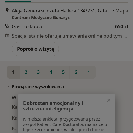
Aleja Generała Józefa Hallera 134/231, Gdańsk
•
Mapa
Centrum Medyczne Gunarys
Gastroskopia
650 zł
Specjalista nie oferuje umawiania online pod tym adresem.
Poproś o wizytę
1
2
3
4
5
6
Powiązane wyszukiwania
W pobliżu Gdańska
Dobrostan emocjonalny i
Kamica żółciowa w Gdyni
sztuczna inteligencja
Kamica żółciowa w Sopocie
Niniejsza ankieta, przygotowana przez
zespół Patient Care Doctoralia, ma na celu
Kamica żółciowa w Redzie
lepsze zrozumienie, w jaki sposób ludzie