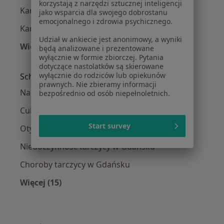
korzystają z narzędzi sztucznej inteligencji
Kamica żółciowa w Tczewie
jako wsparcia dla swojego dobrostanu
emocjonalnego i zdrowia psychicznego.
Kamica żółciowa w Kartuzach
Udział w ankiecie jest anonimowy, a wyniki
Więcej (7)
będą analizowane i prezentowane
Więcej w kategorii: W pobliżu Gdańska
wyłącznie w formie zbiorczej. Pytania
dotyczące nastolatków są skierowane
wyłącznie do rodziców lub opiekunów
Schorzenia w Gdańsku
prawnych. Nie zbieramy informacji
Nadciśnienie tętnicze w Gdańsku
bezpośrednio od osób niepełnoletnich.
Cukrzyca w Gdańsku
Start survey
Otyłość w Gdańsku
Niedoczynność tarczycy w Gdańsku
Choroby tarczycy w Gdańsku
Więcej (15)
Więcej w kategorii: Schorzenia w Gdańsku