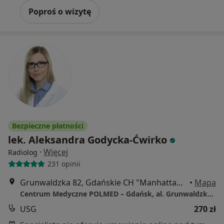
Poproś o wizytę
Bezpieczne płatności
lek. Aleksandra Godycka-Ćwirko
·
Więcej
Radiolog
231 opinii
Grunwaldzka 82, Gdańskie CH "Manhattan", Gdańsk
•
Mapa
Centrum Medyczne POLMED – Gdańsk, al. Grunwaldzka 82
USG
270 zł