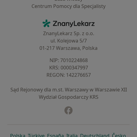
Centrum Pomocy dla Specjalisty
Kontakt
ZnanyLekarz - Strona główna
ZnanyLekarz Sp. z o.o.
ul. Kolejowa 5/7
01-217 Warszawa, Polska
NIP: ⁠7010224868
KRS: ⁠0000347997
REGON: ⁠142276657
Sąd Rejonowy dla m.st. Warszawy w Warszawie XII
Wydział Gospodarczy KRS
Facebook
otwiera się w nowej karcie
otwiera się w nowej karcie
otwiera się w nowej karcie
otwiera się w nowej karcie
otwiera się w nowej karci
otwiera się
otwi
Polska
,
Türkiye
,
España
,
Italia
,
Deutschland
,
Česko
,