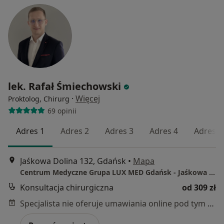
lek. Rafał Śmiechowski
·
Więcej
Proktolog, Chirurg
69 opinii
Adres 1
Adres 2
Adres 3
Adres 4
Adres 5
Jaśkowa Dolina 132, Gdańsk
•
Mapa
Centrum Medyczne Grupa LUX MED Gdańsk - Jaśkowa Dolina 132
Konsultacja chirurgiczna
od 309 zł
Specjalista nie oferuje umawiania online pod tym adresem.