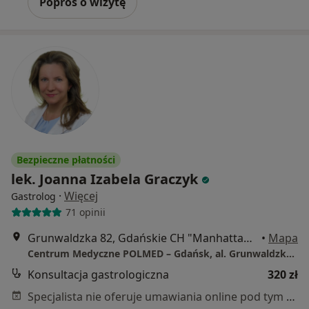
Poproś o wizytę
Bezpieczne płatności
lek. Joanna Izabela Graczyk
·
Więcej
Gastrolog
71 opinii
Grunwaldzka 82, Gdańskie CH "Manhattan", Gdańsk
•
Mapa
Centrum Medyczne POLMED – Gdańsk, al. Grunwaldzka 82
Konsultacja gastrologiczna
320 zł
Specjalista nie oferuje umawiania online pod tym adresem.