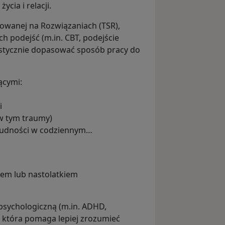
cia i relacji.
rowanej na Rozwiązaniach (TSR),
h podejść (m.in. CBT, podejście
astycznie dopasować sposób pracy do
ącymi:
i
w tym traumy)
rudności w codziennym
iem lub nastolatkiem
 psychologiczną (m.in. ADHD,
 która pomaga lepiej zrozumieć