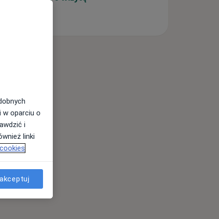
odobnych
i w oparciu o
awdzić i
wnież linki
 cookies
akceptuj