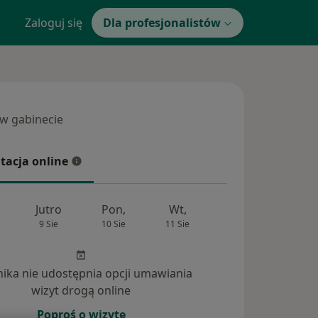
Zaloguj się
Dla profesjonalistów
 w gabinecie
 gabinecie
tacja online
cja online
Jutro
Pon,
Wt,
Śr,
Czw
9 Sie
10 Sie
11 Sie
12 Sie
13 Si
inika nie udostępnia opcji umawiania
wizyt drogą online
Poproś o wizytę