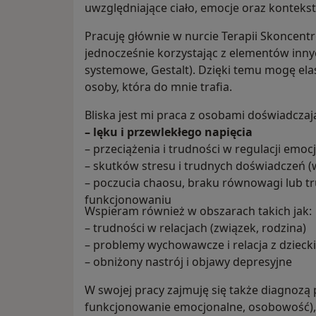
uwzględniające ciało, emocje oraz kontekst ży
Pracuję głównie w nurcie Terapii Skoncent
jednocześnie korzystając z elementów innyc
systemowe, Gestalt). Dzięki temu mogę el
osoby, która do mnie trafia.
Bliska jest mi praca z osobami doświadczaj
– lęku i przewlekłego napięcia
– przeciążenia i trudności w regulacji emocj
– skutków stresu i trudnych doświadczeń (
– poczucia chaosu, braku równowagi lub t
funkcjonowaniu
Wspieram również w obszarach takich jak:
– trudności w relacjach (związek, rodzina)
– problemy wychowawcze i relacja z dzieck
– obniżony nastrój i objawy depresyjne
W swojej pracy zajmuję się także diagnozą
funkcjonowanie emocjonalne, osobowość),