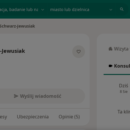
acja, badanie lub nazwisko
miasto lub dzielnica
Schwarz-Jewusiak
Wizyta
-Jewusiak
Wizyta w
jalizacjach
Konsul
Konsulta
Dziś
8 Sie
Wyślij wiadomość
Ta kl
esy
Ubezpieczenia
Opinie (5)