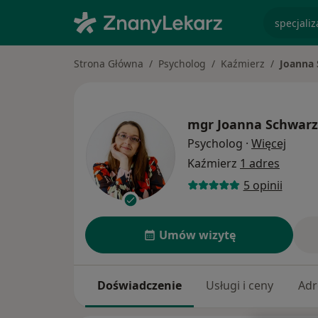
specjaliz
Strona Główna
Psycholog
Kaźmierz
Joanna 
mgr
Joanna Schwarz
O spec
Psycholog
·
Więcej
Kaźmierz
1 adres
5 opinii
Umów wizytę
Doświadczenie
Usługi i ceny
Adr