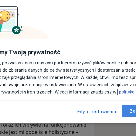
ękiem, napięciem oraz skutkami
ym traumą).
my Twoją prywatność
ilnym środowisku (DDA/DDD)
, pozwalasz nam i naszym partnerom używać plików cookie (lub p
ych (ciało reaguje stresem)
) do zbierania danych do celów statystycznych i dostarczania treśc
ności współwystępujących, takich jak
zaje przeglądania stron internetowych. W każdej chwili możesz spr
mi, a także z parami i rodzinami.
wać swoje preferencje w ustawieniach. W ustawieniach znajdziesz ró
jonalnych i rozwojowych w celu
giem oraz psychoterapeutką w
prywatności stron trzecich. Więcej informacji znajdziesz w
polityka
chologiczne w specjalnościach
acji i relacji
ci i młodzieży, co pozwala mi patrzeć
Za
Edytuj ustawienia
ualnej, jak i rozwojowej.
h oraz ich wpływie na funkcjonowanie
kie jest mi podejście holistyczne –