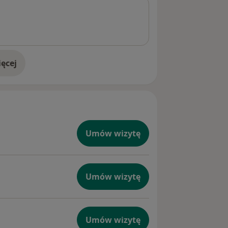
ęcej
doświadczeniu
Umów wizytę
Umów wizytę
Umów wizytę