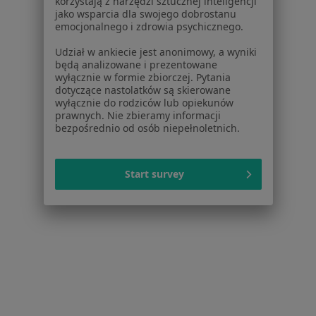
korzystają z narzędzi sztucznej inteligencji
jako wsparcia dla swojego dobrostanu
Psychoterapia
200 zł
emocjonalnego i zdrowia psychicznego.
Specjalista nie oferuje umawiania online pod tym adresem.
Udział w ankiecie jest anonimowy, a wyniki
będą analizowane i prezentowane
Poproś o wizytę
wyłącznie w formie zbiorczej. Pytania
dotyczące nastolatków są skierowane
wyłącznie do rodziców lub opiekunów
prawnych. Nie zbieramy informacji
bezpośrednio od osób niepełnoletnich.
Powiązane wyszukiwania
|
Oferty pracy - Psycholog
W pobliżu Koła
Start survey
Psycholodzy w Koninie
Psycholodzy w Włocławku
Psycholodzy w Kutnie
Psycholodzy w Łęczycy
Psycholodzy w Gostyninie
Więcej (14)