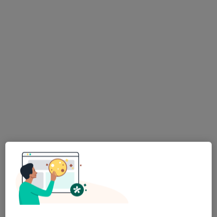
mgr Anna Mejsner
·
Więcej
Psycholog, Psychoterapeuta
10 opinii
Adres
Online
ul. Bąkowskiego 13/15, Koło
•
Mapa
Gabinet Psychoterapii i Pomocy Psychologicznej Anna Mejsner
Konsultacja psychologiczna
od 200 zł
Specjalista nie oferuje umawiania online pod tym adresem.
Poproś o wizytę