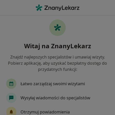
Me
Psycholog • Koło, wielkopolskie
Filtry
Ubezpieczenie
Mapa
Polecani psycholodzy w Kole
Witaj na ZnanyLekarz
Jak działają wyniki wyszukiwania
Znajdź najlepszych specjalistów i umawiaj wizyty.
Pobierz aplikację, aby uzyskać bezpłatny dostęp do
Wybierz swoje ubezpieczenie
przydatnych funkcji:
Łatwo zarządzaj swoimi wizytami
Wysyłaj wiadomości do specjalistów
Otrzymuj powiadomienia