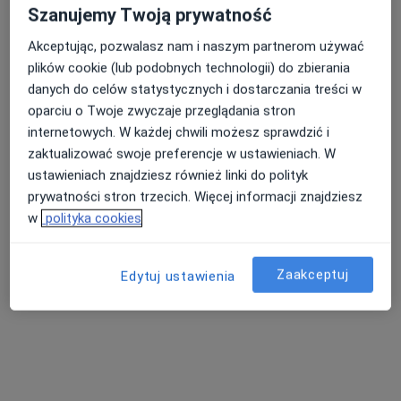
Szanujemy Twoją prywatność
Akceptując, pozwalasz nam i naszym partnerom używać
plików cookie (lub podobnych technologii) do zbierania
danych do celów statystycznych i dostarczania treści w
oparciu o Twoje zwyczaje przeglądania stron
internetowych. W każdej chwili możesz sprawdzić i
zaktualizować swoje preferencje w ustawieniach. W
mgr Anna Paluszkiewicz
ustawieniach znajdziesz również linki do polityk
Psycholog
prywatności stron trzecich. Więcej informacji znajdziesz
w
polityka cookies
Adres 1
Adres 2
Zaakceptuj
Rondo Henryka Sienkiewicza 33, Koło
•
Mapa
Edytuj ustawienia
Pracownia Psychologiczna Anna Paluszkiewicz
Konsultacja psychologiczna
Brak ceny
Specjalista nie oferuje umawiania online pod tym adresem.
Poproś o wizytę