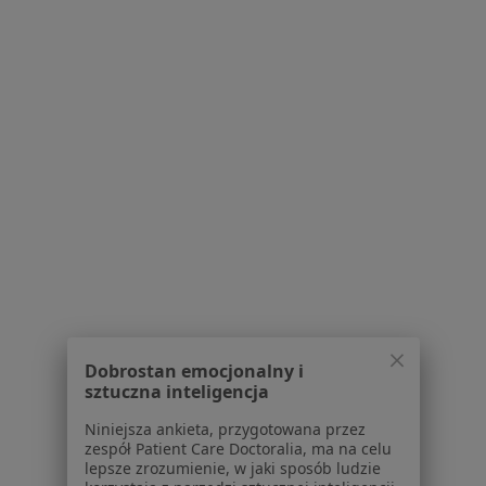
Konsultacja psychologiczna
250 zł
Specjalista nie oferuje umawiania online pod tym adresem.
Poproś o wizytę
Bezpieczne płatności
mgr Anna Zawiślak-Cebularz
Dobrostan emocjonalny i
·
Więcej
sztuczna inteligencja
Psycholog, Seksuolog, Psychoterapeuta
120 opinii
Niniejsza ankieta, przygotowana przez
Popularny specjalista: pacjenci chętnie płacą
zespół Patient Care Doctoralia, ma na celu
lepsze zrozumienie, w jaki sposób ludzie
online