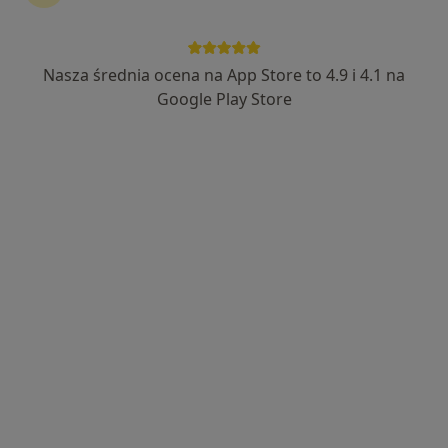
Wyróżniony
Bezpieczne płatności
mgr Jarosław Oździński
Nasza średnia ocena na App Store to 4.9 i 4.1 na
·
Więcej
Psycholog
Google Play Store
74 opinie
ul. Kochanowskiego 15, Koło
•
Mapa
Gabinet Psychologiczny Jarosław Oździński
Konsultacja psychologiczna
180 zł
Specjalista nie oferuje umawiania online pod tym adresem.
Poproś o wizytę