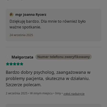
mgr Joanna Rycerz
Dziękuję bardzo. Dla mnie to również było
ważne spotkanie.
24 września 2025
Małgorzata
Numer telefonu zweryfikowany
M
Bardzo dobry psycholog, zaangażowana w
problemy pacjenta, skuteczna w działaniu.
Szczerze polecam.
w opinii użytkownika Małgorzata
2 września 2025
•
W innym miejscu
•
Inny
•
zgłoś nadużycie