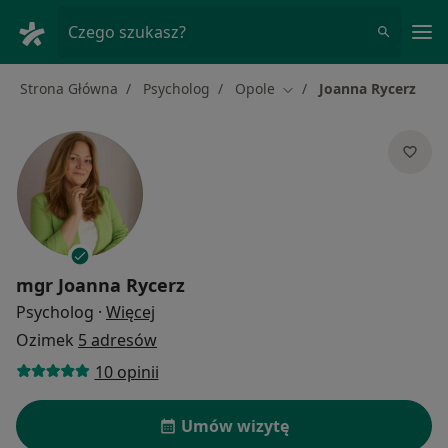
Me
Czego szukasz?
Strona Główna
Psycholog
Opole
Joanna Rycerz
Zmień miasto
mgr
Joanna Rycerz
O specjalizacjach
Psycholog
·
Więcej
Ozimek
5 adresów
10 opinii
Umów wizytę