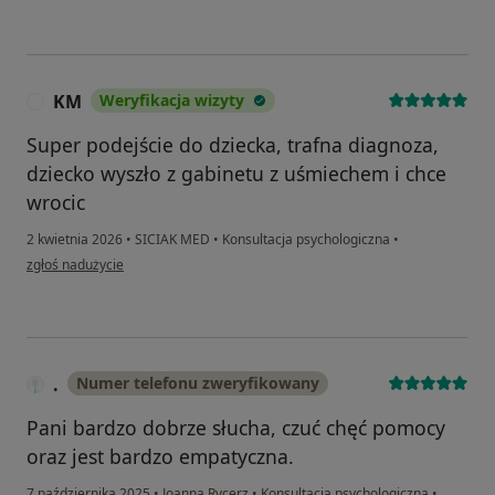
KM
Weryfikacja wizyty
K
Super podejście do dziecka, trafna diagnoza,
dziecko wyszło z gabinetu z uśmiechem i chce
wrocic
2 kwietnia 2026
•
SICIAK MED
•
Konsultacja psychologiczna
•
w opinii użytkownika KM
zgłoś nadużycie
.
Numer telefonu zweryfikowany
Pani bardzo dobrze słucha, czuć chęć pomocy
oraz jest bardzo empatyczna.
7 października 2025
•
Joanna Rycerz
•
Konsultacja psychologiczna
•