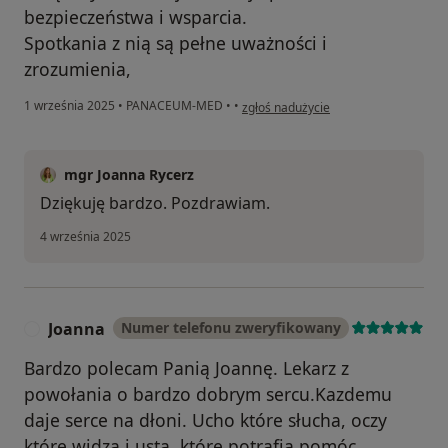
bezpieczeństwa i wsparcia.
Spotkania z nią są pełne uważności i
zrozumienia,
w opinii użytkownika Andrzej
1 września 2025
•
PANACEUM-MED
•
•
zgłoś nadużycie
mgr Joanna Rycerz
Dziękuję bardzo. Pozdrawiam.
4 września 2025
Joanna
Numer telefonu zweryfikowany
J
Bardzo polecam Panią Joannę. Lekarz z
powołania o bardzo dobrym sercu.Kazdemu
daje serce na dłoni. Ucho które słucha, oczy
które widzą i usta ,które potrafią pomóc