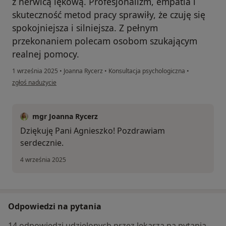
z nerwicą lękową. Profesjonalizm, empatia i
skuteczność metod pracy sprawiły, że czuję się
spokojniejsza i silniejsza. Z pełnym
przekonaniem polecam osobom szukającym
realnej pomocy.
1 września 2025
•
Joanna Rycerz
•
Konsultacja psychologiczna
•
w opinii użytkownika AGNIESZKA
zgłoś nadużycie
mgr Joanna Rycerz
Dziękuję Pani Agnieszko! Pozdrawiam
serdecznie.
4 września 2025
Odpowiedzi na pytania
14 odpowiedzi udzielonych przez lekarza na pytania