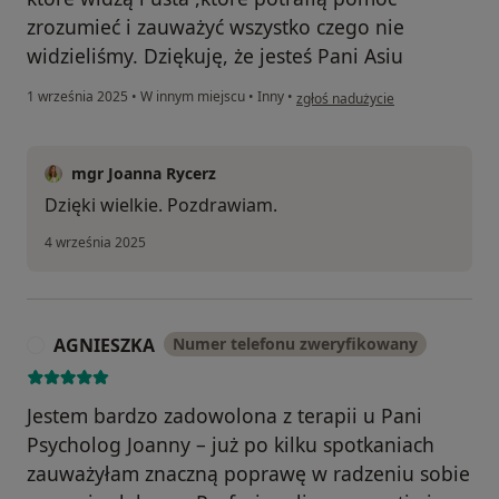
zrozumieć i zauważyć wszystko czego nie
widzieliśmy. Dziękuję, że jesteś Pani Asiu
w opinii użytkownika Joanna
1 września 2025
•
W innym miejscu
•
Inny
•
zgłoś nadużycie
mgr Joanna Rycerz
Dzięki wielkie. Pozdrawiam.
4 września 2025
AGNIESZKA
Numer telefonu zweryfikowany
A
Jestem bardzo zadowolona z terapii u Pani
Psycholog Joanny – już po kilku spotkaniach
zauważyłam znaczną poprawę w radzeniu sobie