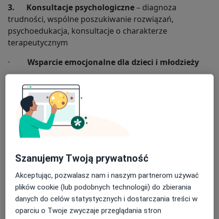
3. Konsultacje psychologiczne
– diagnoza
trudności, wspólne poszukiwanie rozwiązań,
psychoedukacja, konsultacje o charakterze
terapeutycznym
·
Wsparcie emocjonalne dla dzieci i młodzieży
·
Wspieranie rozwoju
– budowanie samooceny,
rozwijanie umiejętności społecznych,
·
Wsparcie dla rodziców
– wzmacnianie
kompetencji rodzicielskich
4. Prowadzenie warsztatów
– tematyka
dostosowana do potrzeb grupy.
Szanujemy Twoją prywatność
Akceptując, pozwalasz nam i naszym partnerom używać
plików cookie (lub podobnych technologii) do zbierania
O mnie
więcej
danych do celów statystycznych i dostarczania treści w
oparciu o Twoje zwyczaje przeglądania stron
Zakres porad