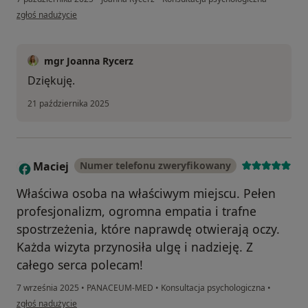
w opinii użytkownika .
zgłoś nadużycie
mgr Joanna Rycerz
Dziękuję.
21 października 2025
Maciej
Numer telefonu zweryfikowany
M
​Właściwa osoba na właściwym miejscu. Pełen
profesjonalizm, ogromna empatia i trafne
spostrzeżenia, które naprawdę otwierają oczy.
Każda wizyta przynosiła ulgę i nadzieję. Z
całego serca polecam!
7 września 2025
•
PANACEUM-MED
•
Konsultacja psychologiczna
•
w opinii użytkownika Maciej
zgłoś nadużycie