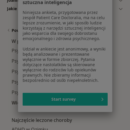
Joanna Rycerz: co mówią pacjenci?
sztuczna inteligencja
Jakie ubezpieczenia akceptuje Joanna Rycerz?
Niniejsza ankieta, przygotowana przez
zespół Patient Care Doctoralia, ma na celu
lepsze zrozumienie, w jaki sposób ludzie
korzystają z narzędzi sztucznej inteligencji
Powiązane wyszukiwania
jako wsparcia dla swojego dobrostanu
emocjonalnego i zdrowia psychicznego.
W pobliżu Ozimka
Udział w ankiecie jest anonimowy, a wyniki
Psycholodzy w Opolu
będą analizowane i prezentowane
wyłącznie w formie zbiorczej. Pytania
Psycholodzy w Kędzierzynie-Koźlu
dotyczące nastolatków są skierowane
wyłącznie do rodziców lub opiekunów
Psycholodzy w Lublińcu
prawnych. Nie zbieramy informacji
bezpośrednio od osób niepełnoletnich.
Psycholodzy w Kluczborku
Psycholodzy w Strzelcach Opolskich
Start survey
Więcej (13)
Więcej w kategorii: W pobliżu Ozimka
Najczęście leczone choroby
ADHD w Ozimku