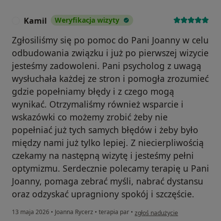
Kamil
Weryfikacja wizyty
K
Zgłosiliśmy się po pomoc do Pani Joanny w celu
odbudowania związku i już po pierwszej wizycie
jesteśmy zadowoleni. Pani psycholog z uwagą
wysłuchała każdej ze stron i pomogła zrozumieć
gdzie popełniamy błędy i z czego mogą
wynikać. Otrzymaliśmy również wsparcie i
wskazówki co możemy zrobić żeby nie
popełniać już tych samych błędów i żeby było
między nami już tylko lepiej. Z niecierpliwością
czekamy na następną wizytę i jesteśmy pełni
optymizmu. Serdecznie polecamy terapię u Pani
Joanny, pomaga zebrać myśli, nabrać dystansu
oraz odzyskać upragniony spokój i szczęście.
w opinii użytkownika Kamil
13 maja 2026
•
Joanna Rycerz
•
terapia par
•
zgłoś nadużycie