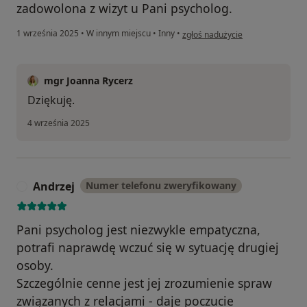
zadowolona z wizyt u Pani psycholog.
w opinii użytkownika Nieśmiała
1 września 2025
•
W innym miejscu
•
Inny
•
zgłoś nadużycie
mgr Joanna Rycerz
Dziękuję.
4 września 2025
Andrzej
Numer telefonu zweryfikowany
A
Pani psycholog jest niezwykle empatyczna,
potrafi naprawdę wczuć się w sytuację drugiej
osoby.
Szczególnie cenne jest jej zrozumienie spraw
związanych z relacjami - daje poczucie