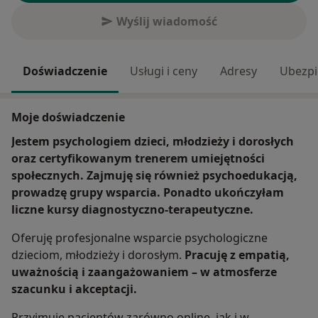
Wyślij wiadomość
Doświadczenie
Usługi i ceny
Adresy
Ubezpi
Moje doświadczenie
Jestem psychologiem dzieci, młodzieży i dorosłych
oraz certyfikowanym trenerem umiejętności
społecznych. Zajmuję się również psychoedukacją,
prowadzę grupy wsparcia. Ponadto ukończyłam
liczne kursy diagnostyczno-terapeutyczne.
Oferuję profesjonalne wsparcie psychologiczne
dzieciom, młodzieży i dorosłym.
Pracuję z empatią,
uważnością i zaangażowaniem – w atmosferze
szacunku i akceptacji.
Przyjmuję pacjentów zarówno online, jak i w