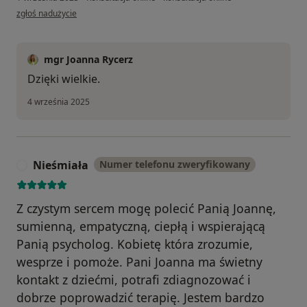
w opinii użytkownika Wiktoria
zgłoś nadużycie
mgr Joanna Rycerz
Dzięki wielkie.
4 września 2025
Nieśmiała
Numer telefonu zweryfikowany
N
Z czystym sercem mogę polecić Panią Joannę,
sumienną, empatyczną, ciepłą i wspierającą
Panią psycholog. Kobietę która zrozumie,
wesprze i pomoże. Pani Joanna ma świetny
kontakt z dziećmi, potrafi zdiagnozować i
dobrze poprowadzić terapię. Jestem bardzo