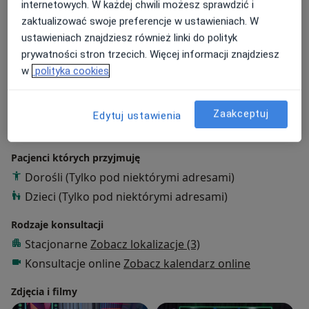
internetowych. W każdej chwili możesz sprawdzić i
Psychologia dzieci
zaktualizować swoje preferencje w ustawieniach. W
Psychologia kryzysu
ustawieniach znajdziesz również linki do polityk
Psychosomatyka
prywatności stron trzecich. Więcej informacji znajdziesz
Psychologia dorosłych
w
polityka cookies
Główne obszary pomocy
ADHD
Afazja
Anoreksja
Autyzm
Zaakceptuj
Edytuj ustawienia
a11y_sr_more_diseases
Ból emocjonalny
+33
Pacjenci których przyjmuję
Dorośli (Tylko pod niektórymi adresami)
Dzieci (Tylko pod niektórymi adresami)
Rodzaje konsultacji
Stacjonarne
Zobacz lokalizacje (3)
Konsultacje online
Zobacz kalendarz online
Zdjęcia i filmy