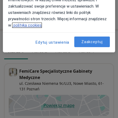
+ 12 usług
zaktualizować swoje preferencje w ustawieniach. W
ustawieniach znajdziesz również linki do polityk
prywatności stron trzecich. Więcej informacji znajdziesz
W jaki sposób ustalane są ceny?
w
polityka cookies
Adresy (4)
Zaakceptuj
Edytuj ustawienia
Adres 1
Adres 2
Adres 3
Adres 4
FemiCare Specjalistyczne Gabinety
Medyczne
ul. Czesława Niemena 9c/LU3,
Nowe Miasto
, 61-
131
Poznań
Powiększ mapę
otwiera się w nowej karcie