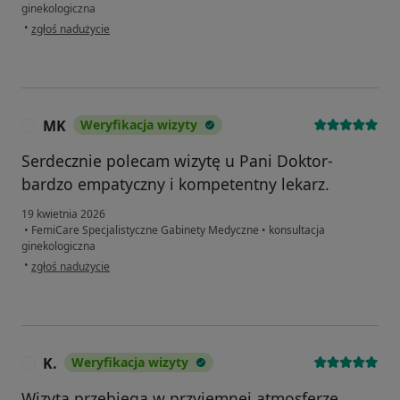
ginekologiczna
w opinii użytkownika Anna
•
zgłoś nadużycie
MK
Weryfikacja wizyty
M
Serdecznie polecam wizytę u Pani Doktor-
bardzo empatyczny i kompetentny lekarz.
19 kwietnia 2026
•
FemiCare Specjalistyczne Gabinety Medyczne
•
konsultacja
ginekologiczna
w opinii użytkownika MK
•
zgłoś nadużycie
K.
Weryfikacja wizyty
K
Wizyta przebiega w przyjemnej atmosferze.