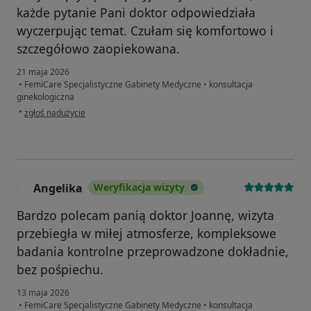
każde pytanie Pani doktor odpowiedziała
wyczerpując temat. Czułam się komfortowo i
szczegółowo zaopiekowana.
21 maja 2026
•
FemiCare Specjalistyczne Gabinety Medyczne
•
konsultacja
ginekologiczna
w opinii użytkownika Klaudia
•
zgłoś nadużycie
Angelika
Weryfikacja wizyty
A
Bardzo polecam panią doktor Joannę, wizyta
przebiegła w miłej atmosferze, kompleksowe
badania kontrolne przeprowadzone dokładnie,
bez pośpiechu.
13 maja 2026
•
FemiCare Specjalistyczne Gabinety Medyczne
•
konsultacja