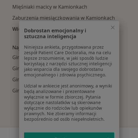
Mięśniaki macicy w Kamionkach
Zaburzenia miesiączkowania w Kamionkach
Więcej (15)
Dobrostan emocjonalny i
Więcej w kategorii: Najczęście leczone chorob
sztuczna inteligencja
Najpopularniejsze ubezpieczenia
Niniejsza ankieta, przygotowana przez
zespół Patient Care Doctoralia, ma na celu
Ginekolodzy z Medicover w Kamionkach
lepsze zrozumienie, w jaki sposób ludzie
korzystają z narzędzi sztucznej inteligencji
Ginekolodzy z Allianz w Kamionkach
jako wsparcia dla swojego dobrostanu
emocjonalnego i zdrowia psychicznego.
Ginekolodzy z Compensa w Kamionkach
Udział w ankiecie jest anonimowy, a wyniki
Ginekolodzy z LUX MED w Kamionkach
będą analizowane i prezentowane
wyłącznie w formie zbiorczej. Pytania
dotyczące nastolatków są skierowane
wyłącznie do rodziców lub opiekunów
prawnych. Nie zbieramy informacji
bezpośrednio od osób niepełnoletnich.
Serwis