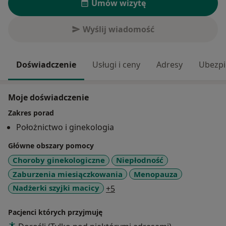
Umów wizytę
Wyślij wiadomość
Doświadczenie
Usługi i ceny
Adresy
Ubezpi
Moje doświadczenie
Zakres porad
Położnictwo i ginekologia
Główne obszary pomocy
Choroby ginekologiczne
Niepłodność
Zaburzenia miesiączkowania
Menopauza
a11y_sr_more_diseases
Nadżerki szyjki macicy
+5
Pacjenci których przyjmuję