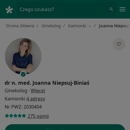
Me
Czego szukasz?
Strona Główna
Ginekolog
Kamionki
Joanna Niepsuj-
Zmień miasto
dr n. med.
Joanna Niepsuj-Biniaś
O specjalizacjach
Ginekolog
·
Więcej
Kamionki
4 adresy
Nr PWZ: 2030404
275 opinii