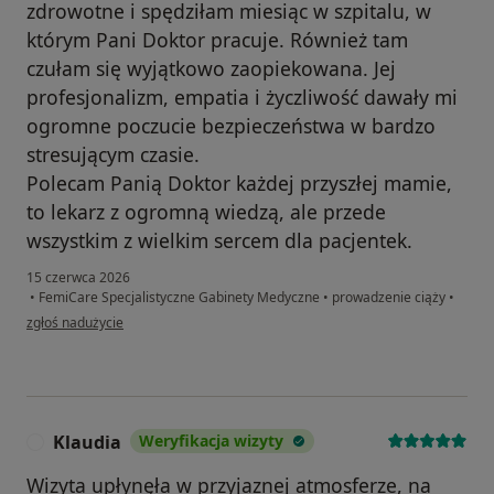
zdrowotne i spędziłam miesiąc w szpitalu, w
którym Pani Doktor pracuje. Również tam
czułam się wyjątkowo zaopiekowana. Jej
profesjonalizm, empatia i życzliwość dawały mi
ogromne poczucie bezpieczeństwa w bardzo
stresującym czasie.
Polecam Panią Doktor każdej przyszłej mamie,
to lekarz z ogromną wiedzą, ale przede
wszystkim z wielkim sercem dla pacjentek.
15 czerwca 2026
•
FemiCare Specjalistyczne Gabinety Medyczne
•
prowadzenie ciąży
•
w opinii użytkownika Agata
zgłoś nadużycie
Klaudia
Weryfikacja wizyty
K
Wizyta upłynęła w przyjaznej atmosferze, na