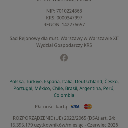
NIP: ⁠7010224868
KRS: ⁠0000347997
REGON: ⁠142276657
Sąd Rejonowy dla m.st. Warszawy w Warszawie XII
Wydział Gospodarczy KRS
Facebook
otwiera się w nowej karcie
otwiera się w nowej karcie
otwiera się w nowej karcie
otwiera się w nowej karcie
otwiera się w nowej karci
otwiera się
otwi
Polska
,
Türkiye
,
España
,
Italia
,
Deutschland
,
Česko
,
otwiera się w nowej karcie
otwiera się w nowej karcie
otwiera się w nowej karcie
otwiera się w nowej kar
otwiera się 
otwier
Portugal
,
México
,
Chile
,
Brasil
,
Argentina
,
Perú
,
otwiera się w nowej karc
Colombia
Płatności kartą
ROZPORZĄDZENIE (UE) 2022/2065 (DSA) art. 24:
15.395.179 użytkowników/miesiąc - Czerwiec 2026