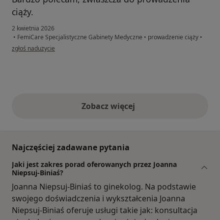
ciąży.
2 kwietnia 2026
•
FemiCare Specjalistyczne Gabinety Medyczne
•
prowadzenie ciąży
•
w opinii użytkownika BW
zgłoś nadużycie
Zobacz więcej
opinie powyżej
Najczęściej zadawane pytania
Jaki jest zakres porad oferowanych przez Joanna
Niepsuj-Biniaś?
Joanna Niepsuj-Biniaś to ginekolog. Na podstawie
swojego doświadczenia i wykształcenia Joanna
Niepsuj-Biniaś oferuje usługi takie jak: konsultacja