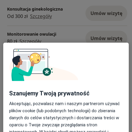
Konsultacja ginekologiczna
Umów wizytę
Od 300 zł
Szczegóły
Monitorowanie owulacji
Umów wizytę
80 zł
Szczegóły
Badanie prenatalne I trymestru
Umów wizytę
400 zł
Szczegóły
Badanie prenatalne/USG II i III
trymestru
Umów wizytę
Szanujemy Twoją prywatność
250 zł - 350 zł
Szczegóły
Akceptując, pozwalasz nam i naszym partnerom używać
plików cookie (lub podobnych technologii) do zbierania
Prowadzenie ciąży
Umów wizytę
danych do celów statystycznych i dostarczania treści w
Od 320 zł
Szczegóły
oparciu o Twoje zwyczaje przeglądania stron
internetowych. W każdej chwili możesz sprawdzić i