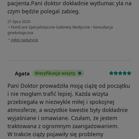
pacjenta.Pani doktor dokładnie wytlumac yla na
czym będzie polegal zabieg.
21 lipca 2026
•
FemiCare Specjalistyczne Gabinety Medyczne
•
konsultacja
ginekologiczna
w opinii użytkownika Hanna
•
zgłoś nadużycie
Agata
Weryfikacja wizyty
A
Pani Doktor prowadziła moją ciążę od początku
i nie mogłam trafić lepiej. Każda wizyta
przebiegała w niezwykle miłej i spokojnej
atmosferze, a wszystkie kwestie były dokładnie
wyjaśniane i omawiane. Czułam, że jestem
traktowana z ogromnym zaangażowaniem.
W trakcie ciąży pojawiły się problemy