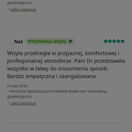
ginekologiczna
w opinii użytkownika Angelika
•
zgłoś nadużycie
Nat
Weryfikacja wizyty
N
Wizyta przebiegła w przyjaznej, komfortowej i
profesjonalnej atmosferze. Pani Dr przedstawiła
wszystko w łatwy do zrozumienia sposób.
Bardzo empatyczna i zaangażowana
8 maja 2026
•
FemiCare Specjalistyczne Gabinety Medyczne
•
konsultacja
ginekologiczna
w opinii użytkownika Nat
•
zgłoś nadużycie