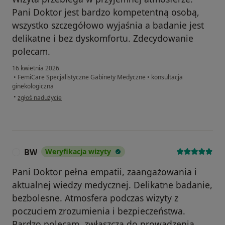
Pani Doktor jest bardzo kompetentną osobą,
wszystko szczegółowo wyjaśnia a badanie jest
delikatne i bez dyskomfortu. Zdecydowanie
polecam.
16 kwietnia 2026
•
FemiCare Specjalistyczne Gabinety Medyczne
•
konsultacja
ginekologiczna
w opinii użytkownika K.
•
zgłoś nadużycie
BW
Weryfikacja wizyty
B
Pani Doktor pełna empatii, zaangażowania i
aktualnej wiedzy medycznej. Delikatne badanie,
bezbolesne. Atmosfera podczas wizyty z
poczuciem zrozumienia i bezpieczeństwa.
Bardzo polecam, zwłaszcza do prowadzenia