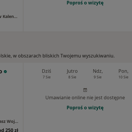
Poproś o wizytę
Specjalistyczna Praktyka Lekarska Bogusław Kalenicz
polskie, w obszarach bliskich Twojemu wyszukiwaniu.
o
Dziś
Jutro
Ndz,
Pon,
7 Sie
8 Sie
9 Sie
10 Sie
Umawianie online nie jest dostępne
Poproś o wizytę
Gabinet Ginekologiczno-Położniczy lek.Tomasz Wojno
od 250 zł