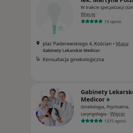
W trakcie specjalizacji (Gi
Więcej
19 opinii
plac Paderewskiego 4, Kościan
•
Mapa
Gabinety Lekarskie Medicor
Konsultacja ginekologiczna
Gabinety Lekarsk
Medicor
Ginekologia, Psychiatria,
·
Więcej
Laryngologia
1375 opinii