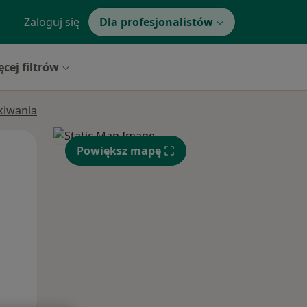
Zaloguj się
Dla profesjonalistów
ęcej filtrów
ukiwania
Wt,
Śr,
Czw,
Powiększ mapę
11 Sie
12 Sie
13 Sie