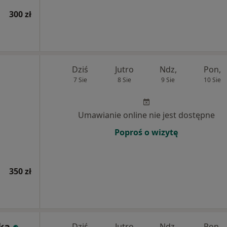
300 zł
Dziś
Jutro
Ndz,
Pon,
7 Sie
8 Sie
9 Sie
10 Sie
Umawianie online nie jest dostępne
Poproś o wizytę
350 zł
ka
Dziś
Jutro
Ndz,
Pon,