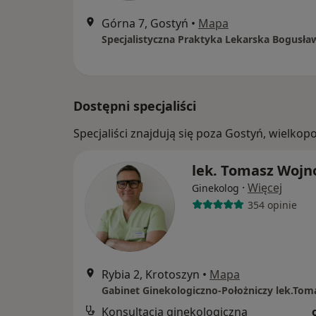
Górna 7, Gostyń
•
Mapa
Dostępni specjaliści
Specjaliści znajdują się poza Gostyń, wielko
lek. Tomasz Wojn
·
Więcej
Ginekolog
354 opinie
Rybia 2, Krotoszyn
•
Mapa
Konsultacja ginekologiczna