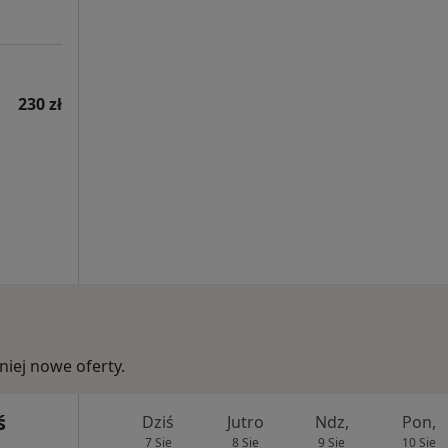
230 zł
iej nowe oferty.
ś
Dziś
Jutro
Ndz,
Pon,
7 Sie
8 Sie
9 Sie
10 Sie