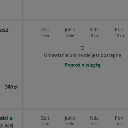
usz
Dziś
Jutro
Ndz,
Pon,
7 Sie
8 Sie
9 Sie
10 Sie
Umawianie online nie jest dostępne
Poproś o wizytę
300 zł
ski
Dziś
Jutro
Ndz,
Pon,
7 Sie
8 Sie
9 Sie
10 Sie
Więcej