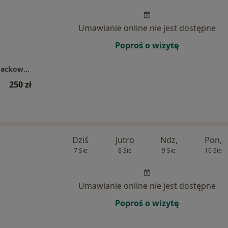
Umawianie online nie jest dostępne
Poproś o wizytę
Gabinet Ginekologiczno - Położniczy Paweł Jackowski
250 zł
Dziś
Jutro
Ndz,
Pon,
7 Sie
8 Sie
9 Sie
10 Sie
Umawianie online nie jest dostępne
Poproś o wizytę