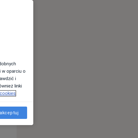
Wt,
Śr,
Czw,
11 Sie
12 Sie
13 Sie
odobnych
i w oparciu o
awdzić i
wnież linki
 cookies
Wt,
Śr,
Czw,
11 Sie
12 Sie
13 Sie
akceptuj