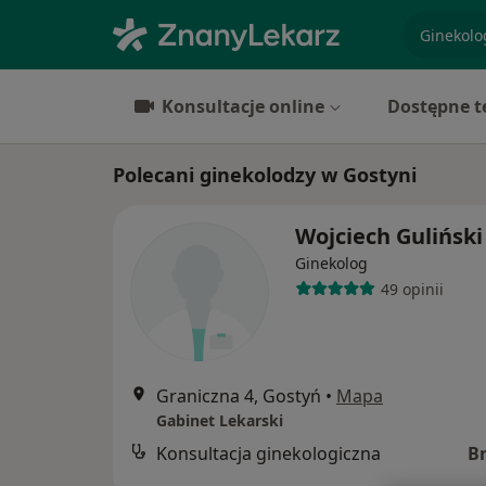
specjaliz
Konsultacje online
Dostępne t
Polecani ginekolodzy w Gostyni
Wojciech Guliński
Ginekolog
49 opinii
Graniczna 4, Gostyń
•
Mapa
Gabinet Lekarski
Konsultacja ginekologiczna
B