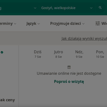
acja, badanie lub nazwisko
miasto lub dzielnica
erminy
Język
Przyjmuje dzieci
Wi
Jak działają wyniki wysz
Dziś
Jutro
Ndz,
Pon,
7 Sie
8 Sie
9 Sie
10 Sie
Umawianie online nie jest dostępne
Poproś o wizytę
rak ceny