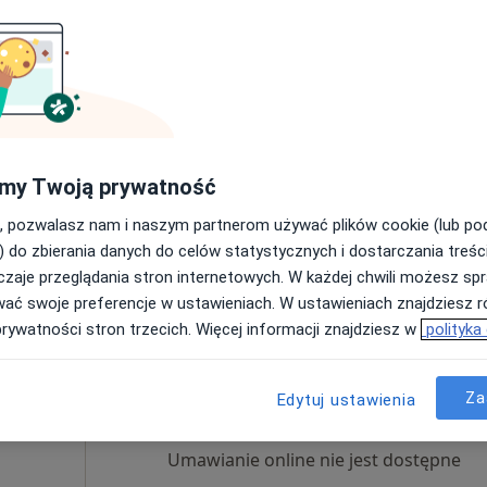
Dziś
Jutro
Ndz,
Pon,
7 Sie
8 Sie
9 Sie
10 Sie
·
gologia
Umawianie online nie jest dostępne
my Twoją prywatność
Pokaż profil
, pozwalasz nam i naszym partnerom używać plików cookie (lub p
) do zbierania danych do celów statystycznych i dostarczania treśc
zaje przeglądania stron internetowych. W każdej chwili możesz spr
wać swoje preferencje w ustawieniach. W ustawieniach znajdziesz ró
prywatności stron trzecich. Więcej informacji znajdziesz w
polityka
enicz
Dziś
Jutro
Ndz,
Pon,
7 Sie
8 Sie
9 Sie
10 Sie
Za
Edytuj ustawienia
Umawianie online nie jest dostępne