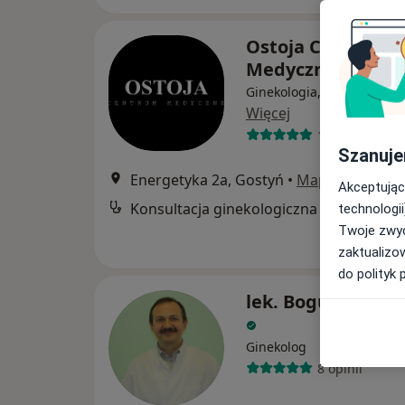
Ostoja Centrum
Medyczne
Ginekologia, Interna, Aler
Więcej
13 opinii
Szanuje
Energetyka 2a, Gostyń
•
Mapa
Akceptując
Konsultacja ginekologiczna
technologii
Twoje zwyc
zaktualizo
do polityk 
lek. Bogusław Kal
Ginekolog
8 opinii