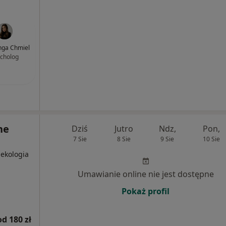
nga Chmiel
cholog
ne
Dziś
Jutro
Ndz,
Pon,
7 Sie
8 Sie
9 Sie
10 Sie
nekologia
Umawianie online nie jest dostępne
Pokaż profil
od 180 zł