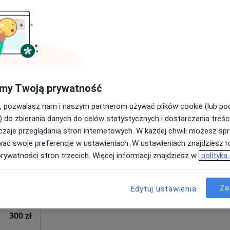
Poproś o wizytę
od 300 zł
my Twoją prywatność
, pozwalasz nam i naszym partnerom używać plików cookie (lub p
nna
Dziś
Jutro
Ndz,
Pon,
) do zbierania danych do celów statystycznych i dostarczania treśc
7 Sie
8 Sie
9 Sie
10 Sie
zaje przeglądania stron internetowych. W każdej chwili możesz spr
wać swoje preferencje w ustawieniach. W ustawieniach znajdziesz ró
prywatności stron trzecich. Więcej informacji znajdziesz w
polityka
Umawianie online nie jest dostępne
Poproś o wizytę
Za
Edytuj ustawienia
Specjalistyczna Praktyka Lekarska dr n.med. Adrianna Boć
300 zł