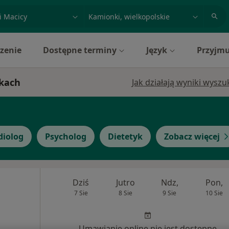
acja, badanie lub nazwisko
miasto lub dzielnica
zenie
Dostępne terminy
Język
Przyjmu
nkach
Jak działają wyniki wysz
diolog
Psycholog
Dietetyk
Zobacz więcej
Dziś
Jutro
Ndz,
Pon,
7 Sie
8 Sie
9 Sie
10 Sie
Umawianie online nie jest dostępne