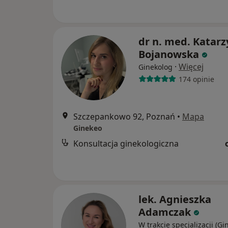
dr n. med. Katar
Bojanowska
·
Więcej
Ginekolog
174 opinie
Szczepankowo 92, Poznań
•
Mapa
Ginekeo
Konsultacja ginekologiczna
lek. Agnieszka
Adamczak
W trakcie specjalizacji (Gi