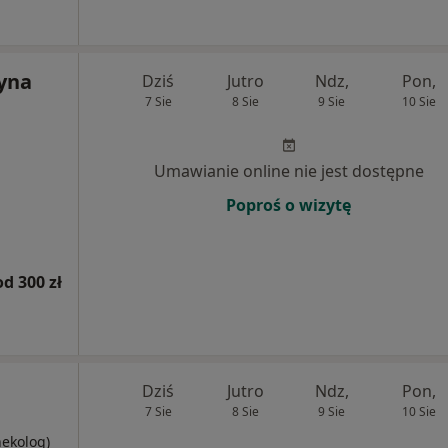
zyna
Dziś
Jutro
Ndz,
Pon,
7 Sie
8 Sie
9 Sie
10 Sie
Umawianie online nie jest dostępne
Poproś o wizytę
od 300 zł
Dziś
Jutro
Ndz,
Pon,
7 Sie
8 Sie
9 Sie
10 Sie
nekolog)