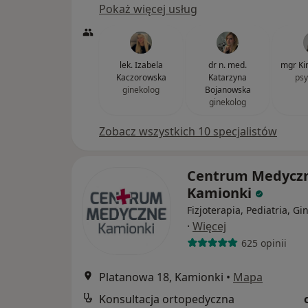
Pokaż więcej usług
lek. Izabela
dr n. med.
mgr Ki
Kaczorowska
Katarzyna
psy
ginekolog
Bojanowska
ginekolog
Zobacz wszystkich 10 specjalistów
Centrum Medycz
Kamionki
Fizjoterapia, Pediatria, Gi
·
Więcej
625 opinii
Platanowa 18, Kamionki
•
Mapa
Konsultacja ortopedyczna