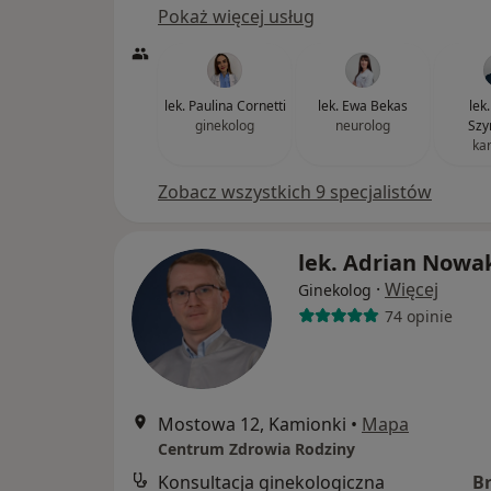
Pokaż więcej usług
lek. Paulina Cornetti
lek. Ewa Bekas
lek
ginekolog
neurolog
Szy
ka
Zobacz wszystkich 9 specjalistów
lek. Adrian Nowa
·
Więcej
Ginekolog
74 opinie
Mostowa 12, Kamionki
•
Mapa
Centrum Zdrowia Rodziny
Konsultacja ginekologiczna
B