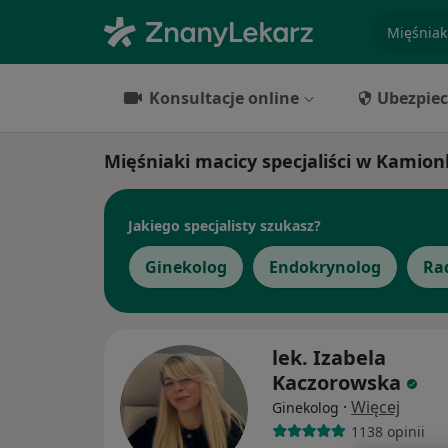
specjaliz
Konsultacje online
Ubezpiec
Mięśniaki macicy specjaliści w Kamio
Jakiego specjalisty szukasz?
Ginekolog
Endokrynolog
Ra
lek. Izabela
Kaczorowska
·
Więcej
Ginekolog
1138 opinii