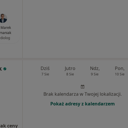
. Marek
maniak
rdiolog
k
Dziś
Jutro
Ndz,
Pon,
7 Sie
8 Sie
9 Sie
10 Sie
Brak kalendarza w Twojej lokalizacji.
Pokaż adresy z kalendarzem
rak ceny