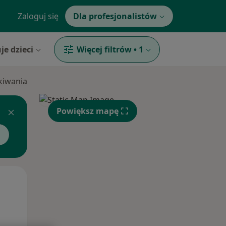
Zaloguj się
Dla profesjonalistów
je dzieci
Więcej filtrów
•
1
ukiwania
Powiększ mapę
Wt,
Śr,
Czw,
11 Sie
12 Sie
13 Sie