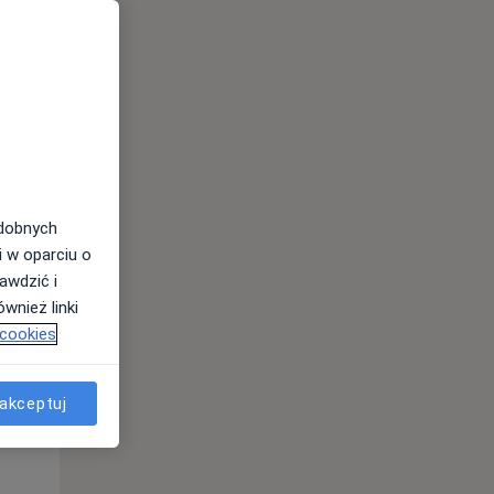
odobnych
Wt,
Śr,
Czw,
i w oparciu o
11 Sie
12 Sie
13 Sie
awdzić i
wnież linki
 cookies
akceptuj