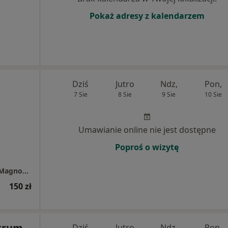
Pokaż adresy z kalendarzem
Dziś
Jutro
Ndz,
Pon,
7 Sie
8 Sie
9 Sie
10 Sie
Umawianie online nie jest dostępne
Poproś o wizytę
Specjalistyczna Praktyka Lekarska Dr Piotr Magnowski
150 zł
trum
Dziś
Jutro
Ndz,
Pon,