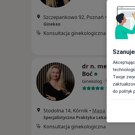
Szczepankowo 92, Poznań
•
Mapa
Ginekeo
Konsultacja ginekologiczna
Szanuje
Akceptując
dr n. med. Adria
technologii
Boć
Twoje zwyc
·
Więcej
Ginekolog
zaktualizo
536 opinii
do polityk 
Stodolna 14, Kórnik
•
Mapa
Konsultacja ginekologiczna