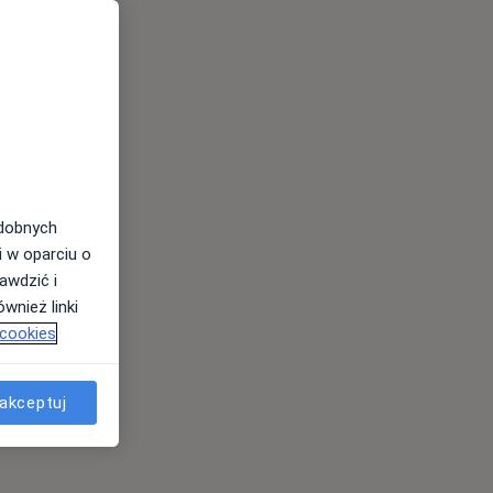
odobnych
i w oparciu o
awdzić i
wnież linki
 cookies
akceptuj