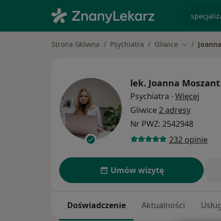
specjaliz
Strona Główna
Psychiatra
Gliwice
Joann
Zmień mias
lek.
Joanna Moszant
O spe
Psychiatra
·
Więcej
Gliwice
2 adresy
Nr PWZ: 2542948
232 opinie
Umów wizytę
Doświadczenie
Aktualności
Usług