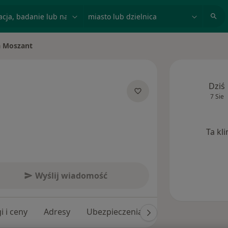
acja, badanie lub nazwisko
miasto lub dzielnica
a Moszant
to
Dziś
7 Sie
cjalizacjach
Ta kl
Wyślij wiadomość
i i ceny
Adresy
Ubezpieczenia
Opinie (232)