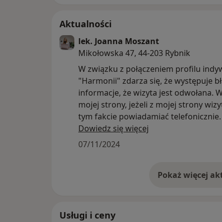
Aktualności
lek. Joanna Moszant
Mikołowska 47, 44-203 Rybnik
W związku z połączeniem profilu ind
"Harmonii" zdarza się, że występuje b
informacje, że wizyta jest odwołana. W
mojej strony, jeżeli z mojej strony wi
tym fakcie powiadamiać telefonicznie. 
informacja, że wizyta jest odwołana pr
Dowiedz się więcej
informację zignorować i przyjść na wi
07/11/2024
planem.
Za ewentualnie zaistniałe w takiej syt
Usługi i ceny