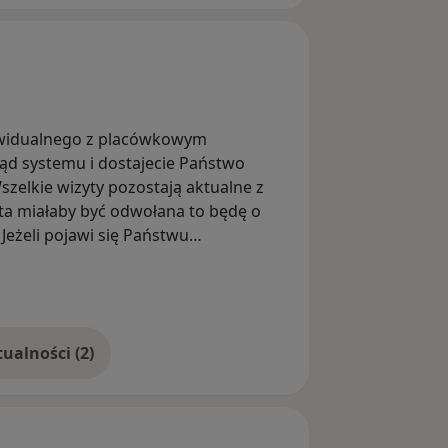
ywidualnego z placówkowym
łąd systemu i dostajecie Państwo
szelkie wizyty pozostają aktualne z
zyta miałaby być odwołana to będę o
Jeżeli pojawi się Państwu
zez specjalistę to proszę taką
zytę zgodnie z wcześniejszym
uacji problemy z góry przepraszam.
Pokaż więcej aktualności (2)