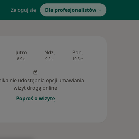
Zaloguj się
Dla profesjonalistów
Jutro
Ndz,
Pon,
Wt,
Śr,
8 Sie
9 Sie
10 Sie
11 Sie
12 Si
inika nie udostępnia opcji umawiania
wizyt drogą online
Poproś o wizytę