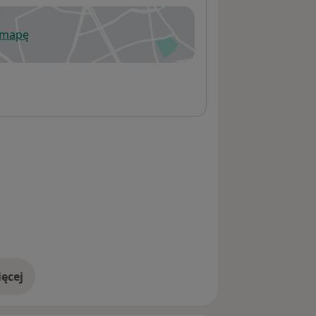
 mapę
wiera się w nowej karcie
ęcej
adresie