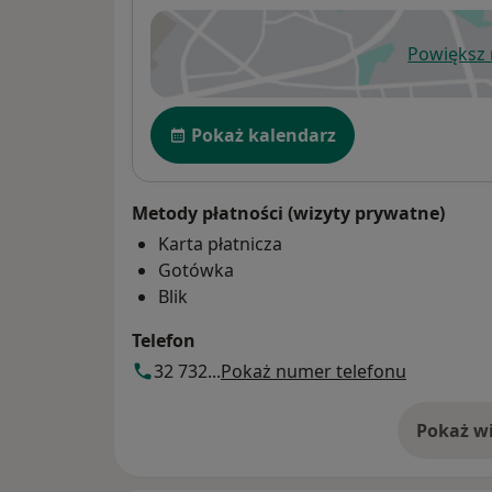
Powiększ
ot
Dostępność
Pokaż kalendarz
Metody płatności (wizyty prywatne)
Karta płatnicza
Gotówka
Blik
Telefon
32 732...
Pokaż numer telefonu
Pokaż wi
o 