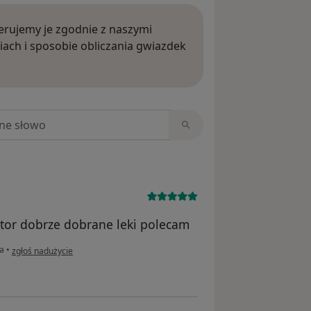
rujemy je zgodnie z naszymi
iach i sposobie obliczania gwiazdek
ięcej o opiniach
niach
ktor dobrze dobrane leki polecam
w opinii użytkownika Renata
na
•
zgłoś nadużycie