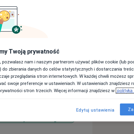
oddziału przyjęciowego męskiego w
my Twoją prywatność
pca kierownica oddziału
.
, pozwalasz nam i naszym partnerom używać plików cookie (lub p
przez regularne uczestnictwo w
) do zbierania danych do celów statystycznych i dostarczania treśc
zawodowych z dziedziny psychiatrii.
zaje przeglądania stron internetowych. W każdej chwili możesz spr
ując w oddziałach
wać swoje preferencje w ustawieniach. W ustawieniach znajdziesz ró
ia psychicznego, oddziałach
prywatności stron trzecich. Więcej informacji znajdziesz w
polityka
uję dzieci.
Za
Edytuj ustawienia
roba afektywna dwubiegunowa
diseases