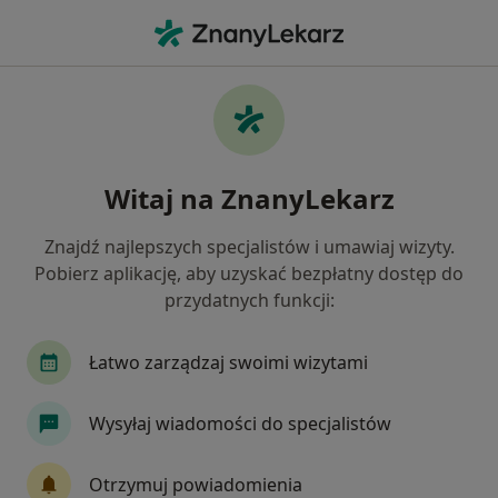
Me
Konsultacja Psychiatryczna Pierwsza Wizyta • Gliwice, śląskie
Filtry
• 1
Ubezpieczenie
Map
Konsultacja psychiatryczna (pierwsza
Witaj na ZnanyLekarz
wizyta) specjaliści w Gliwicach
Jak działają wyniki wyszukiwania
Znajdź najlepszych specjalistów i umawiaj wizyty.
Pobierz aplikację, aby uzyskać bezpłatny dostęp do
przydatnych funkcji:
Jakiego specjalisty szukasz?
Psychiatra
Dietetyk
Psycholog
Chiru
Łatwo zarządzaj swoimi wizytami
Wysyłaj wiadomości do specjalistów
Otrzymuj powiadomienia