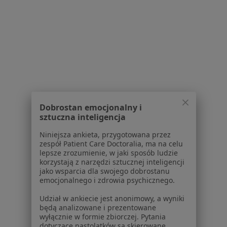
Usługi w Gliwicach
Konsultacja psychiatryczna (kolejna wizyta) w
Gliwicach
Konsultacja psychiatryczna w Gliwicach
Konsultacja psychologiczna w Gliwicach
Konsultacja chirurgiczna w Gliwicach
Dobrostan emocjonalny i
Konsultacja dietetyczna w Gliwicach
sztuczna inteligencja
Więcej (15)
Niniejsza ankieta, przygotowana przez
Więcej w kategorii: Usługi w Gliwicach
zespół Patient Care Doctoralia, ma na celu
lepsze zrozumienie, w jaki sposób ludzie
korzystają z narzędzi sztucznej inteligencji
Popularne specjalizacje
jako wsparcia dla swojego dobrostanu
Psycholodzy w Gliwicach
emocjonalnego i zdrowia psychicznego.
Stomatolodzy w Gliwicach
Udział w ankiecie jest anonimowy, a wyniki
będą analizowane i prezentowane
Fizjoterapeuci w Gliwicach
wyłącznie w formie zbiorczej. Pytania
dotyczące nastolatków są skierowane