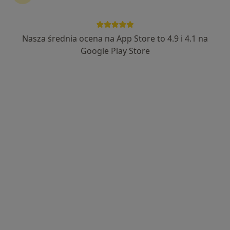
Nasza średnia ocena na App Store to 4.9 i 4.1 na
Google Play Store
Bezpieczne płatności
lek. Marta Stawowy-Świętosławska
·
Więcej
Psychiatra
114 opinii
Adres 1
Adres 2
Daszyńskiego 44, Gliwice
•
Mapa
Ośrodek Psychoterapii Poznaj Siebie
Konsultacja psychiatryczna (pierwsza wizyta)
350 zł
Specjalista nie oferuje umawiania online pod tym adresem.
Poproś o wizytę