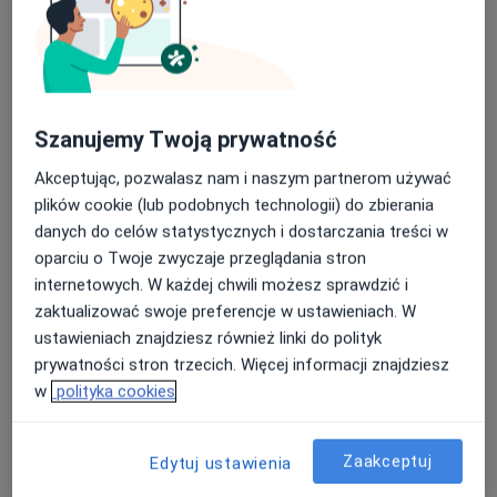
Poproś o wizytę
Szanujemy Twoją prywatność
Akceptując, pozwalasz nam i naszym partnerom używać
plików cookie (lub podobnych technologii) do zbierania
danych do celów statystycznych i dostarczania treści w
oparciu o Twoje zwyczaje przeglądania stron
internetowych. W każdej chwili możesz sprawdzić i
lek. Łukasz Kilarski
zaktualizować swoje preferencje w ustawieniach. W
·
Więcej
Psychiatra
ustawieniach znajdziesz również linki do polityk
71 opinii
prywatności stron trzecich. Więcej informacji znajdziesz
depresja trudna do leczenia
w
polityka cookies
druga opinia psychiatryczna
spektrum zaburzeń dwubiegunowych
Zaakceptuj
Edytuj ustawienia