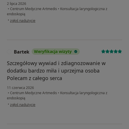
2 lipca 2026
•
Centrum Medyczne Artmedis
•
Konsultacja laryngologiczna z
endoskopią
w opinii użytkownika Michał
•
zgłoś nadużycie
Bartek
Weryfikacja wizyty
B
Szczegółowy wywiad i zdiagnozowanie w
dodatku bardzo miła i uprzejma osoba
Polecam z całego serca
11 czerwca 2026
•
Centrum Medyczne Artmedis
•
Konsultacja laryngologiczna z
endoskopią
w opinii użytkownika Bartek
•
zgłoś nadużycie