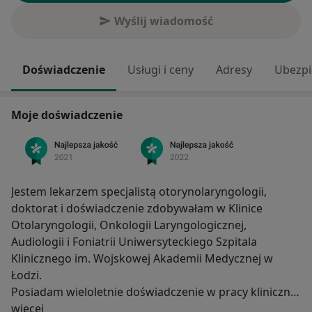
Wyślij wiadomość
Doświadczenie
Usługi i ceny
Adresy
Ubezpi
Moje doświadczenie
Jestem lekarzem specjalistą otorynolaryngologii,
doktorat i doświadczenie zdobywałam w Klinice
Otolaryngologii, Onkologii Laryngologicznej,
Audiologii i Foniatrii Uniwersyteckiego Szpitala
Klinicznego im. Wojskowej Akademii Medycznej w
Łodzi.
Posiadam wieloletnie doświadczenie w pracy klinicznej
O mnie
jak i w pracy ambulatoryjnej – praca w poradni
więcej