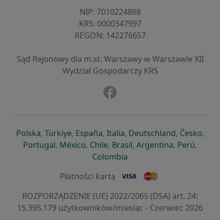
NIP: ⁠7010224868
KRS: ⁠0000347997
REGON: ⁠142276657
Sąd Rejonowy dla m.st. Warszawy w Warszawie XII
Wydział Gospodarczy KRS
Facebook
otwiera się w nowej karcie
otwiera się w nowej karcie
otwiera się w nowej karcie
otwiera się w nowej karcie
otwiera się w nowej karci
otwiera się
otwi
Polska
,
Türkiye
,
España
,
Italia
,
Deutschland
,
Česko
,
otwiera się w nowej karcie
otwiera się w nowej karcie
otwiera się w nowej karcie
otwiera się w nowej kar
otwiera się 
otwier
Portugal
,
México
,
Chile
,
Brasil
,
Argentina
,
Perú
,
otwiera się w nowej karc
Colombia
Płatności kartą
ROZPORZĄDZENIE (UE) 2022/2065 (DSA) art. 24:
15.395.179 użytkowników/miesiąc - Czerwiec 2026