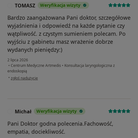
TOMASZ
Weryfikacja wizyty
T
Bardzo zaangażowana Pani doktor, szczegółowe
wyjaśnienia i odpowiedź na każde pytanie czy
wątpliwość. z czystym sumieniem polecam. Po
wyjściu z gabinetu masz wrażenie dobrze
wydanych pieniędzy:)
2 lipca 2026
•
Centrum Medyczne Artmedis
•
Konsultacja laryngologiczna z
endoskopią
w opinii użytkownika TOMASZ
•
zgłoś nadużycie
Michał
Weryfikacja wizyty
M
Pani Doktor godna polecenia.Fachowość,
empatia, dociekliwość.