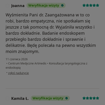
Joanna
Weryfikacja wizyty
J
Wyśmienita Pani dr. Zaangażowana w to co
robi, bardzo empatyczna, nie spotkałam się
jeszcze z tak pomocną dr. Wyjaśniła wszystko i
bardzo dokładnie. Badanie endoskopem
przebiegło bardzo dokładnie i sprawnie i
delikatnie. Będę polecała na pewno wszystkim
moim znajomym.
11 czerwca 2026
•
Centrum Medyczne Artmedis
•
Konsultacja laryngologiczna z
endoskopią
w opinii użytkownika Joanna
•
zgłoś nadużycie
Kamila Ł.
Weryfikacja wizyty
K