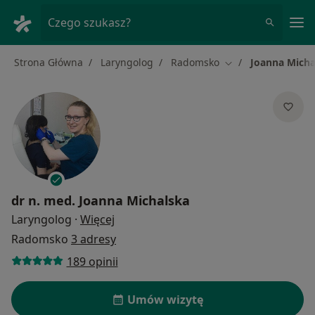
Me
Czego szukasz?
Strona Główna
Laryngolog
Radomsko
Joanna Micha
Zmień miasto
dr n. med.
Joanna Michalska
O specjalizacjach
Laryngolog
·
Więcej
Radomsko
3 adresy
189 opinii
Umów wizytę