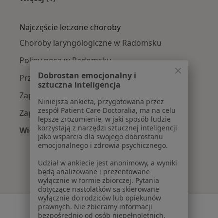
Więcej w kategorii: W pobliżu Radomska
Najczęście leczone choroby
Choroby laryngologiczne w Radomsku
Polipy nosa w Radomsku
Dobrostan emocjonalny i
Przerost migdałków w Radomsku
sztuczna inteligencja
Zapalenie krtani w Radomsku
Niniejsza ankieta, przygotowana przez
zespół Patient Care Doctoralia, ma na celu
Zapalenie ucha w Radomsku
lepsze zrozumienie, w jaki sposób ludzie
korzystają z narzędzi sztucznej inteligencji
Więcej (15)
jako wsparcia dla swojego dobrostanu
Więcej w kategorii: Najczęście leczone chorob
emocjonalnego i zdrowia psychicznego.
Udział w ankiecie jest anonimowy, a wyniki
będą analizowane i prezentowane
wyłącznie w formie zbiorczej. Pytania
dotyczące nastolatków są skierowane
wyłącznie do rodziców lub opiekunów
Serwis
prawnych. Nie zbieramy informacji
bezpośrednio od osób niepełnoletnich.