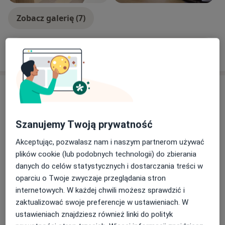
Zobacz galerię (7)
Pokaż więcej
o doświadczeniu
Usługi i ceny
Konsultacja laryngologiczna
Umów wizytę
Od 120 zł
Szczegóły
Szanujemy Twoją prywatność
Akceptując, pozwalasz nam i naszym partnerom używać
Konsultacja laryngologiczna z
plików cookie (lub podobnych technologii) do zbierania
endoskopią
Umów wizytę
danych do celów statystycznych i dostarczania treści w
350 zł
Szczegóły
oparciu o Twoje zwyczaje przeglądania stron
internetowych. W każdej chwili możesz sprawdzić i
Badania laryngologiczne
zaktualizować swoje preferencje w ustawieniach. W
Szczegóły
ustawieniach znajdziesz również linki do polityk