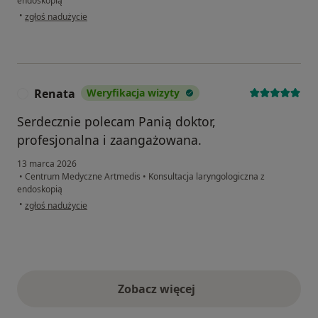
endoskopią
w opinii użytkownika DK
•
zgłoś nadużycie
Renata
Weryfikacja wizyty
R
Serdecznie polecam Panią doktor,
profesjonalna i zaangażowana.
13 marca 2026
•
Centrum Medyczne Artmedis
•
Konsultacja laryngologiczna z
endoskopią
w opinii użytkownika Renata
•
zgłoś nadużycie
Zobacz więcej
opinie powyżej