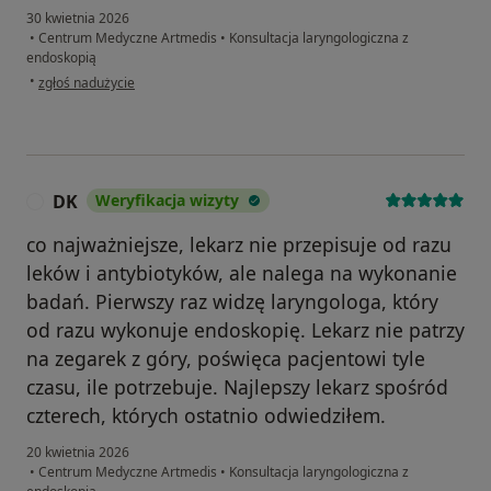
30 kwietnia 2026
•
Centrum Medyczne Artmedis
•
Konsultacja laryngologiczna z
endoskopią
w opinii użytkownika Mariusz
•
zgłoś nadużycie
DK
Weryfikacja wizyty
D
co najważniejsze, lekarz nie przepisuje od razu
leków i antybiotyków, ale nalega na wykonanie
badań. Pierwszy raz widzę laryngologa, który
od razu wykonuje endoskopię. Lekarz nie patrzy
na zegarek z góry, poświęca pacjentowi tyle
czasu, ile potrzebuje. Najlepszy lekarz spośród
czterech, których ostatnio odwiedziłem.
20 kwietnia 2026
•
Centrum Medyczne Artmedis
•
Konsultacja laryngologiczna z