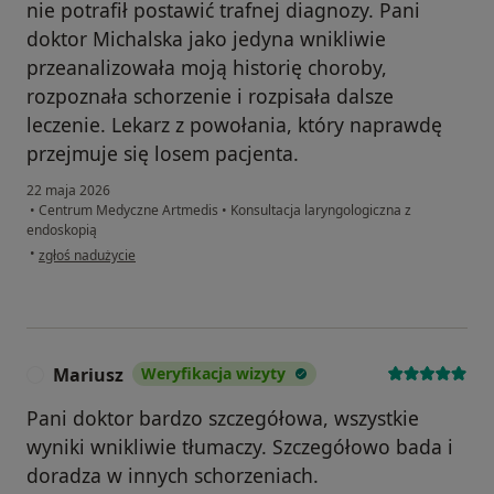
nie potrafił postawić trafnej diagnozy. Pani
doktor Michalska jako jedyna wnikliwie
przeanalizowała moją historię choroby,
rozpoznała schorzenie i rozpisała dalsze
leczenie. Lekarz z powołania, który naprawdę
przejmuje się losem pacjenta.
22 maja 2026
•
Centrum Medyczne Artmedis
•
Konsultacja laryngologiczna z
endoskopią
w opinii użytkownika Małgorzata
•
zgłoś nadużycie
Mariusz
Weryfikacja wizyty
M
Pani doktor bardzo szczegółowa, wszystkie
wyniki wnikliwie tłumaczy. Szczegółowo bada i
doradza w innych schorzeniach.