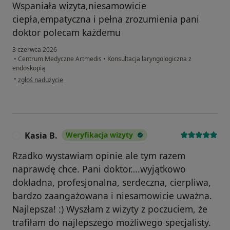
Wspaniała wizyta,niesamowicie
ciepła,empatyczna i pełna zrozumienia pani
doktor polecam każdemu
3 czerwca 2026
•
Centrum Medyczne Artmedis
•
Konsultacja laryngologiczna z
endoskopią
w opinii użytkownika Kamila Ł.
•
zgłoś nadużycie
Kasia B.
Weryfikacja wizyty
K
Rzadko wystawiam opinie ale tym razem
naprawdę chce. Pani doktor….wyjątkowo
dokładna, profesjonalna, serdeczna, cierpliwa,
bardzo zaangażowana i niesamowicie uważna.
Najlepsza! :) Wyszłam z wizyty z poczuciem, że
trafiłam do najlepszego możliwego specjalisty.