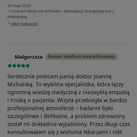
29 maja 2026
•
Centrum Medyczne Artmedis
•
Konsultacja laryngologiczna z
endoskopią
w opinii użytkownika Kasia B.
•
zgłoś nadużycie
Małgorzata
Numer telefonu zweryfikowany
M
Serdecznie polecam panią doktor Joannę
Michalską. To wybitna specjalistka, która łączy
ogromną wiedzę medyczną z niezwykłą empatią
i troską o pacjenta. Wizyta przebiegła w bardzo
profesjonalnej atmosferze – badanie było
szczegółowe i delikatne, a problem zdrowotny
został mi dokładnie wyjaśniony. Przez długi czas
konsultowałam się z wieloma lekarzami i nikt