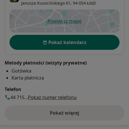
Janusza Kusocińskiego 61,
94-054
Łódź
Powiększ mapę
otwiera się w nowej karcie
Dostępność
Pokaż kalendarz
Metody płatności (wizyty prywatne)
Gotówka
Karta płatnicza
Telefon
44 715...
Pokaż numer telefonu
Pokaż więcej
o adresie