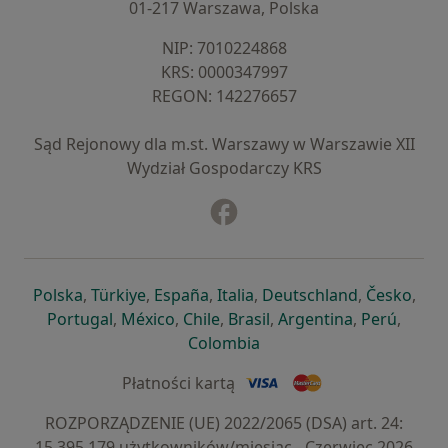
01-217 Warszawa, Polska
NIP: ⁠7010224868
KRS: ⁠0000347997
REGON: ⁠142276657
Sąd Rejonowy dla m.st. Warszawy w Warszawie XII
Wydział Gospodarczy KRS
Facebook
otwiera się w nowej karcie
otwiera się w nowej karcie
otwiera się w nowej karcie
otwiera się w nowej karcie
otwiera się w nowej karci
otwiera się
otwi
Polska
,
Türkiye
,
España
,
Italia
,
Deutschland
,
Česko
,
otwiera się w nowej karcie
otwiera się w nowej karcie
otwiera się w nowej karcie
otwiera się w nowej kar
otwiera się 
otwier
Portugal
,
México
,
Chile
,
Brasil
,
Argentina
,
Perú
,
otwiera się w nowej karc
Colombia
Płatności kartą
ROZPORZĄDZENIE (UE) 2022/2065 (DSA) art. 24:
15.395.179 użytkowników/miesiąc - Czerwiec 2026