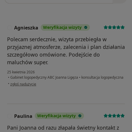
Agnieszka
Weryfikacja wizyty
A
Polecam serdecznie, wizyta przebiegła w
przyjaznej atmosferze, zalecenia i plan działania
szczegółowo omówione. Podejście do
maluchów super.
25 kwietnia 2026
•
Gabinet logopedyczny ABC Joanna Ligęza
•
konsultacja logopedyczna
w opinii użytkownika Agnieszka
•
zgłoś nadużycie
Paulina
Weryfikacja wizyty
P
Pani Joanna od razu złapała świetny kontakt z