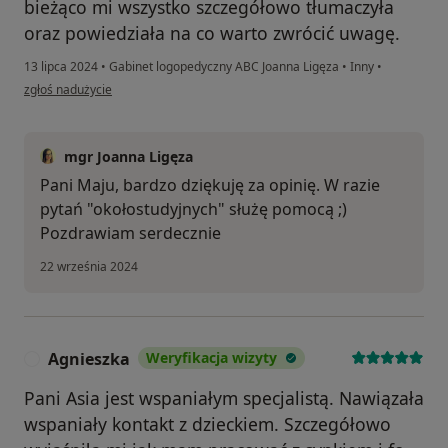
bieżąco mi wszystko szczegółowo tłumaczyła
oraz powiedziała na co warto zwrócić uwagę.
13 lipca 2024
•
Gabinet logopedyczny ABC Joanna Ligęza
•
Inny
•
w opinii użytkownika Maja
zgłoś nadużycie
mgr Joanna Ligęza
Pani Maju, bardzo dziękuję za opinię. W razie
pytań "okołostudyjnych" służę pomocą ;)
Pozdrawiam serdecznie
22 września 2024
Agnieszka
Weryfikacja wizyty
A
Pani Asia jest wspaniałym specjalistą. Nawiązała
wspaniały kontakt z dzieckiem. Szczegółowo