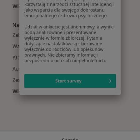
korzystają z narzędzi sztucznej inteligencji
Więcej (13)
jako wsparcia dla swojego dobrostanu
Więcej w kategorii: Logopedzi w pobliżu
emocjonalnego i zdrowia psychicznego.
Najczęście leczone choroby
Udział w ankiecie jest anonimowy, a wyniki
będą analizowane i prezentowane
Zaburzenia mowy w Krakowie
wyłącznie w formie zbiorczej. Pytania
dotyczące nastolatków są skierowane
Wady wymowy w Krakowie
wyłącznie do rodziców lub opiekunów
prawnych. Nie zbieramy informacji
Afazja w Krakowie
bezpośrednio od osób niepełnoletnich.
Autyzm w Krakowie
Zespół Aspergera w Krakowie
Start survey
Więcej (15)
Więcej w kategorii: Najczęście leczone chorob