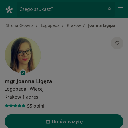
Me
Czego szukasz?
Strona Główna
Logopeda
Kraków
Joanna Ligęza
mgr
Joanna Ligęza
O specjalizacjach
Logopeda
·
Więcej
Kraków
1 adres
55 opinii
Umów wizytę