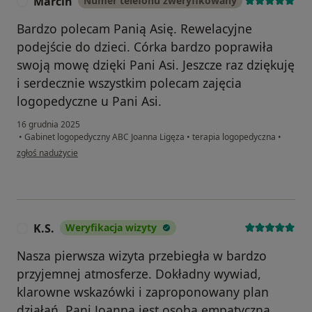
Marcin
Numer telefonu zweryfikowany
M
Bardzo polecam Panią Asię. Rewelacyjne
podejście do dzieci. Córka bardzo poprawiła
swoją mowę dzięki Pani Asi. Jeszcze raz dziękuję
i serdecznie wszystkim polecam zajęcia
logopedyczne u Pani Asi.
16 grudnia 2025
•
Gabinet logopedyczny ABC Joanna Ligęza
•
terapia logopedyczna
•
w opinii użytkownika Marcin
zgłoś nadużycie
K.S.
Weryfikacja wizyty
K
Nasza pierwsza wizyta przebiegła w bardzo
przyjemnej atmosferze. Dokładny wywiad,
klarowne wskazówki i zaproponowany plan
działań. Pani Joanna jest osobą empatyczną,