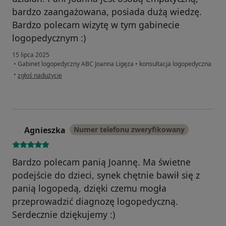
bardzo zaangażowana, posiada dużą wiedzę.
Bardzo polecam wizytę w tym gabinecie
logopedycznym :)
15 lipca 2025
•
Gabinet logopedyczny ABC Joanna Ligęza
•
konsultacja logopedyczna
w opinii użytkownika K.S.
•
zgłoś nadużycie
Agnieszka
Numer telefonu zweryfikowany
A
Bardzo polecam panią Joannę. Ma świetne
podejście do dzieci, synek chętnie bawił się z
panią logopedą, dzięki czemu mogła
przeprowadzić diagnozę logopedyczną.
Serdecznie dziękujemy :)