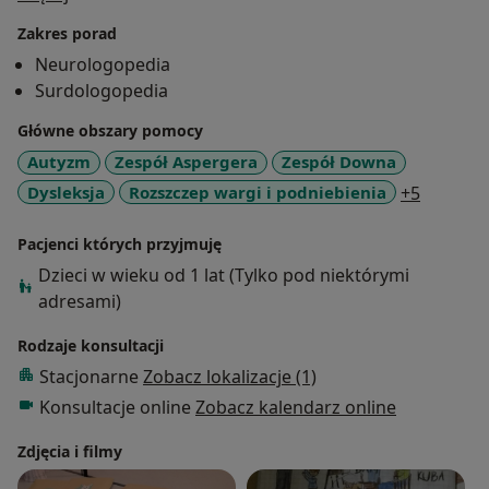
filologiem polskim - absolwentką Uniwersytetu
Zakres porad
Pedagogicznego w Krakowie.
Neurologopedia
Pracuję z dziećmi autystycznymi, z zespołem
Surdologopedia
Aspergera, dyslektycznymi, z zespołem Downa, z
afazją, z alalią, z opóźnionym i niezakończonym
Główne obszary pomocy
rozwojem mowy, z wadami wymowy, z wadami słuchu,
Autyzm
Zespół Aspergera
Zespół Downa
z niepełnosprawnością intelektualną oraz z dziecięcym
a11y_sr
Dysleksja
Rozszczep wargi i podniebienia
+5
porażeniem mózgowym.
Posiadam także doświadczenie w pracy z osobami
Pacjenci których przyjmuję
dorosłymi z wadami wymowy, z afazją (udary, urazy
Dzieci w wieku od 1 lat (Tylko pod niektórymi
mózgu).
adresami)
Prowadzę również zajęcia mające na celu
przygotowanie dziecka do nauki szkolnej (nauka
Rodzaje konsultacji
czytania, ćwiczenia ogólnorozwojowe, dziecięca
Stacjonarne
Zobacz lokalizacje (1)
matematyka).
Konsultacje online
Zobacz kalendarz online
Prowadzę terapię neurobiologiczną wykorzystując:
Zdjęcia i filmy
- Symultaniczno - Sekwencyjną Naukę Czytania® (J.