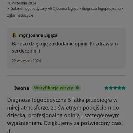
16 września 2024
•
Gabinet logopedyczny ABC Joanna Ligęza
•
diagnoza logopedyczna
•
w opinii użytkownika Agnieszka
zgłoś nadużycie
mgr Joanna Ligęza
Bardzo dziękuję za dodanie opinii. Pozdrawiam
serdecznie :)
22 września 2024
Iwona
Weryfikacja wizyty
I
Diagnoza logopedyczna 5 latka przebiegła w
miłej atmosferze, ze świetnym podejściem do
dziecka, profesjonalną opinią i szczegółowym
wyjaśnieniem. Dziękujemy za poświęcony czas!
:)