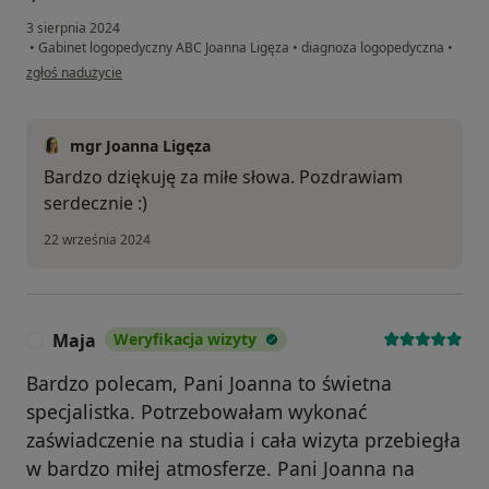
3 sierpnia 2024
•
Gabinet logopedyczny ABC Joanna Ligęza
•
diagnoza logopedyczna
•
w opinii użytkownika Iwona
zgłoś nadużycie
mgr Joanna Ligęza
Bardzo dziękuję za miłe słowa. Pozdrawiam
serdecznie :)
22 września 2024
Maja
Weryfikacja wizyty
M
Bardzo polecam, Pani Joanna to świetna
specjalistka. Potrzebowałam wykonać
zaświadczenie na studia i cała wizyta przebiegła
w bardzo miłej atmosferze. Pani Joanna na