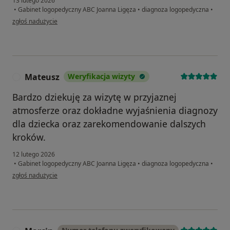
13 lutego 2026
•
Gabinet logopedyczny ABC Joanna Ligęza
•
diagnoza logopedyczna
•
w opinii użytkownika Joanna
zgłoś nadużycie
Mateusz
Weryfikacja wizyty
M
Bardzo dziekuję za wizytę w przyjaznej
atmosferze oraz dokładne wyjaśnienia diagnozy
dla dziecka oraz zarekomendowanie dalszych
kroków.
12 lutego 2026
•
Gabinet logopedyczny ABC Joanna Ligęza
•
diagnoza logopedyczna
•
w opinii użytkownika Mateusz
zgłoś nadużycie