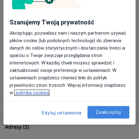
autorskie projekty pomocy dydaktycznych. Do pracy z
każdym dzieckiem podchodzę indywidualnie,
Korekcja wad wymowy
uwzględniając jego potrzeby, umiejętności i
150 zł
Szczegóły
Szanujemy Twoją prywatność
możliwości.
Akceptując, pozwalasz nam i naszym partnerom używać
Terapia logopedyczna
plików cookie (lub podobnych technologii) do zbierania
150 zł
Szczegóły
danych do celów statystycznych i dostarczania treści w
oparciu o Twoje zwyczaje przeglądania stron
Konsultacja online
internetowych. W każdej chwili możesz sprawdzić i
70 zł
Szczegóły
zaktualizować swoje preferencje w ustawieniach. W
ustawieniach znajdziesz również linki do polityk
+ 2 usługi
prywatności stron trzecich. Więcej informacji znajdziesz
w
polityka cookies
W jaki sposób ustalane są ceny?
Zaakceptuj
Edytuj ustawienia
Adresy (2)