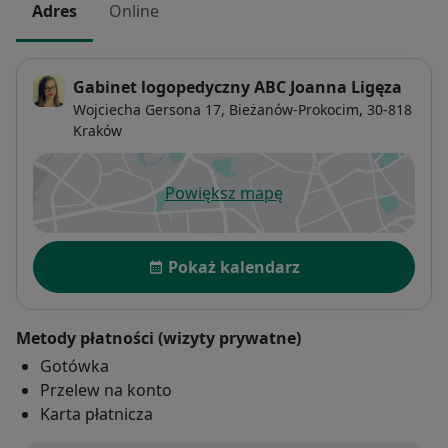
Adres
Online
Gabinet logopedyczny ABC Joanna Ligęza
Wojciecha Gersona 17,
Bieżanów-Prokocim
, 30-818
Kraków
Powiększ mapę
otwiera się w nowej karcie
Dostępność
Pokaż kalendarz
Metody płatności (wizyty prywatne)
Gotówka
Przelew na konto
Karta płatnicza