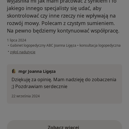
wyjaśniła mi jak mam pracować z synkiem i fo
jakiego innego specjalisty się udać, aby
skontrolować czy inne rzeczy nie wpływają na
rozwój mowy. Polecam z czystym sumieniem.
Na pewno będziemy kontynuować współpracę.
1 lipca 2024
•
Gabinet logopedyczny ABC Joanna Ligęza
•
konsultacja logopedyczna
w opinii użytkownika Agnieszka
•
zgłoś nadużycie
mgr Joanna Ligęza
Dziękuję za opinię. Mam nadzieję do zobaczenia
;) Pozdrawiam serdecznie
22 września 2024
Zobacz więcej