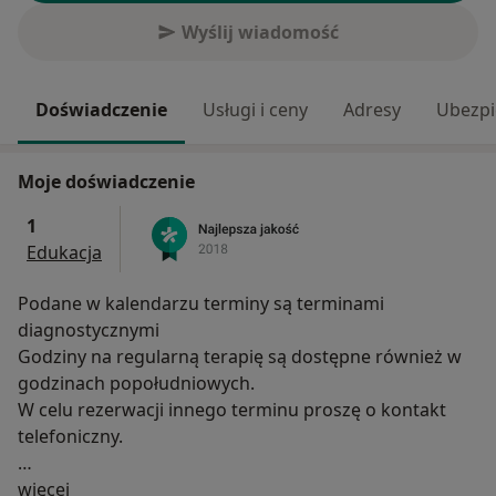
Wyślij wiadomość
Doświadczenie
Usługi i ceny
Adresy
Ubezpi
Moje doświadczenie
1
Edukacja
Podane w kalendarzu terminy są terminami
diagnostycznymi
Godziny na regularną terapię są dostępne również w
godzinach popołudniowych.
W celu rezerwacji innego terminu proszę o kontakt
telefoniczny.
O mnie
Jestem logopedą, terapeutą miofunkcjonalnym,
więcej