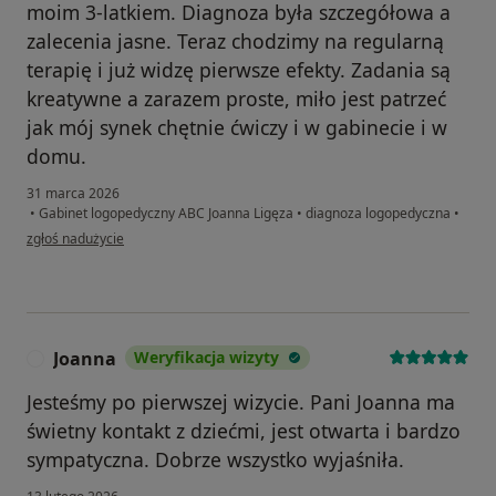
moim 3-latkiem. Diagnoza była szczegółowa a
zalecenia jasne. Teraz chodzimy na regularną
terapię i już widzę pierwsze efekty. Zadania są
kreatywne a zarazem proste, miło jest patrzeć
jak mój synek chętnie ćwiczy i w gabinecie i w
domu.
31 marca 2026
•
Gabinet logopedyczny ABC Joanna Ligęza
•
diagnoza logopedyczna
•
w opinii użytkownika Paulina
zgłoś nadużycie
Joanna
Weryfikacja wizyty
J
Jesteśmy po pierwszej wizycie. Pani Joanna ma
świetny kontakt z dziećmi, jest otwarta i bardzo
sympatyczna. Dobrze wszystko wyjaśniła.