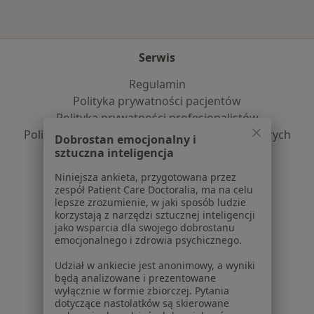
Serwis
Regulamin
Polityka prywatności pacjentów
Polityka prywatności profesjonalistów
Polityka prywatności dla profesjonalistów, których
Dobrostan emocjonalny i
dane pozyskaliśmy samodzielnie
sztuczna inteligencja
Polityka cookies
Niniejsza ankieta, przygotowana przez
Jak działają wyniki wyszukiwania
zespół Patient Care Doctoralia, ma na celu
Dostępność
lepsze zrozumienie, w jaki sposób ludzie
korzystają z narzędzi sztucznej inteligencji
O nas
jako wsparcia dla swojego dobrostanu
Praca
Rekrutujemy!
emocjonalnego i zdrowia psychicznego.
Partnerzy
Udział w ankiecie jest anonimowy, a wyniki
Centrum prasowe
będą analizowane i prezentowane
Kontakt
wyłącznie w formie zbiorczej. Pytania
dotyczące nastolatków są skierowane
Dla pacjentów