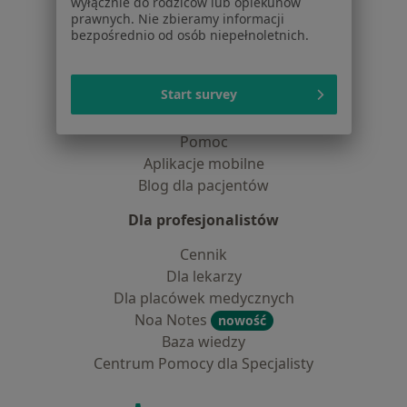
wyłącznie do rodziców lub opiekunów
prawnych. Nie zbieramy informacji
Lekarze
bezpośrednio od osób niepełnoletnich.
Placówki medyczne
Pytania i odpowiedzi
Start survey
Usługi i zabiegi
Choroby
Pomoc
Aplikacje mobilne
Blog dla pacjentów
Dla profesjonalistów
Cennik
Dla lekarzy
Dla placówek medycznych
Noa Notes
nowość
Baza wiedzy
Centrum Pomocy dla Specjalisty
Kontakt