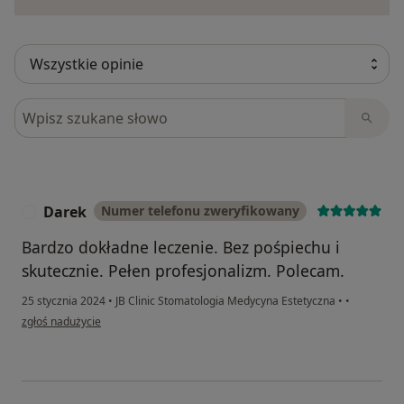
Szukaj w opiniach
Darek
Numer telefonu zweryfikowany
D
Bardzo dokładne leczenie. Bez pośpiechu i
skutecznie. Pełen profesjonalizm. Polecam.
25 stycznia 2024
•
JB Clinic Stomatologia Medycyna Estetyczna
•
•
w opinii użytkownika Darek
zgłoś nadużycie