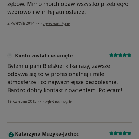
zębów. Mimo moich obaw wszystko przebiegło
wzorowo i w miłej atmosferze.
w opinii użytkownika Bartek
2 kwietnia 2014
•
•
•
zgłoś nadużycie
Konto zostało usunięte
Byłem u pani Bielskiej kilka razy, zawsze
odbywa się to w profesjonalnej i miłej
atmosferze i co najważniejsze bezboleśnie.
Bardzo dobry kontakt z pacjentem. Polecam!
w opinii użytkownika Konto zostało usunięte
19 kwietnia 2013
•
•
•
zgłoś nadużycie
Katarzyna Muzyka-Jacheć
K