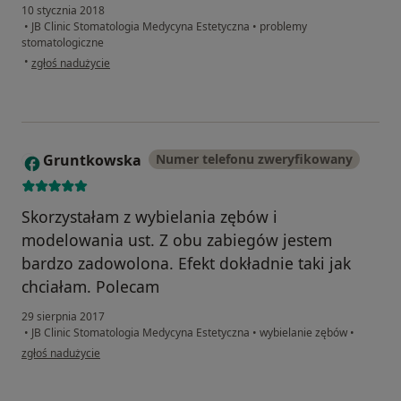
10 stycznia 2018
•
JB Clinic Stomatologia Medycyna Estetyczna
•
problemy
stomatologiczne
w opinii użytkownika Konto zostało usunięte
•
zgłoś nadużycie
Gruntkowska
Numer telefonu zweryfikowany
G
Skorzystałam z wybielania zębów i
modelowania ust. Z obu zabiegów jestem
bardzo zadowolona. Efekt dokładnie taki jak
chciałam. Polecam
29 sierpnia 2017
•
JB Clinic Stomatologia Medycyna Estetyczna
•
wybielanie zębów
•
w opinii użytkownika Gruntkowska
zgłoś nadużycie