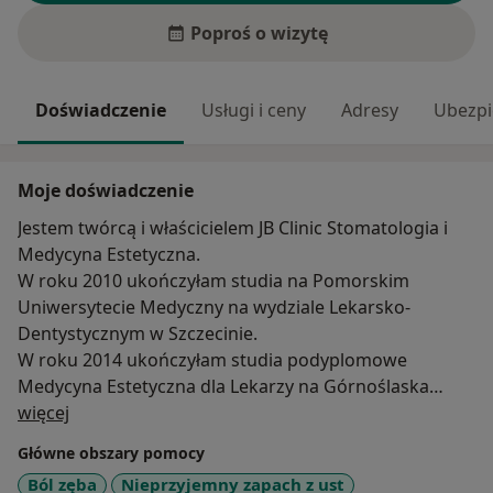
Poproś o wizytę
Doświadczenie
Usługi i ceny
Adresy
Ubezpi
Moje doświadczenie
Jestem twórcą i właścicielem JB Clinic Stomatologia i
Medycyna Estetyczna.
W roku 2010 ukończyłam studia na Pomorskim
Uniwersytecie Medyczny na wydziale Lekarsko-
Dentystycznym w Szczecinie.
W roku 2014 ukończyłam studia podyplomowe
Medycyna Estetyczna dla Lekarzy na Górnoślaska
O mnie
Wyższej Szkole Handlowej w Katowicach.
więcej
W roku 2017 ukończyłam studia podyplomowe
Główne obszary pomocy
Curriculum Protetyka DenCo – Stomatologiczna
Ból zęba
Nieprzyjemny zapach z ust
Europejska Akademia Umiejętności Praktycznych.