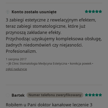
Konto zostało usunięte
3 zabiegi estetyczne z rewelacyjnym efektem,
teraz zabiegi stomatologiczne, które już
przynoszą zakładane efekty.
Przychodząc uzyskujemy kompleksowa obsługę,
żadnych niedomówień czy niejasności.
Profesionalizm.
1 sierpnia 2017
•
JB Clinic Stomatologia Medycyna Estetyczna
•
korekcja powiek
•
w opinii użytkownika Konto zostało usunięte
zgłoś nadużycie
Bartek
Numer telefonu zweryfikowany
B
Robiłem u Pani doktor kanałowe leczenie 3