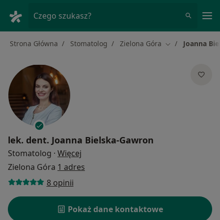
Me
Czego szukasz?
Strona Główna
Stomatolog
Zielona Góra
Joanna Bi
Zmień miasto
lek. dent.
Joanna Bielska-Gawron
O specjalizacjach
Stomatolog
·
Więcej
Zielona Góra
1 adres
8 opinii
Pokaż dane kontaktowe