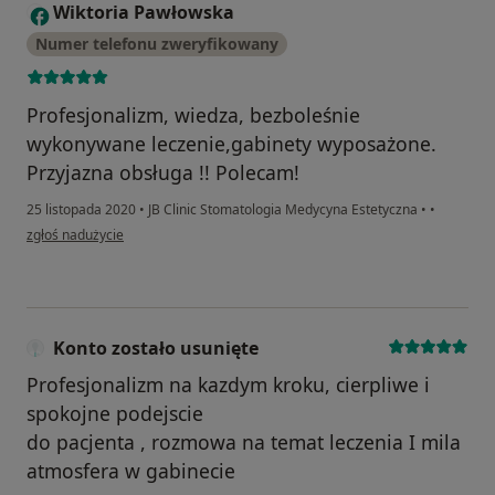
Wiktoria Pawłowska
W
Numer telefonu zweryfikowany
Profesjonalizm, wiedza, bezboleśnie
wykonywane leczenie,gabinety wyposażone.
Przyjazna obsługa !! Polecam!
25 listopada 2020
•
JB Clinic Stomatologia Medycyna Estetyczna
•
•
w opinii użytkownika Wiktoria Pawłowska
zgłoś nadużycie
Konto zostało usunięte
Profesjonalizm na kazdym kroku, cierpliwe i
spokojne podejscie
do pacjenta , rozmowa na temat leczenia I mila
atmosfera w gabinecie