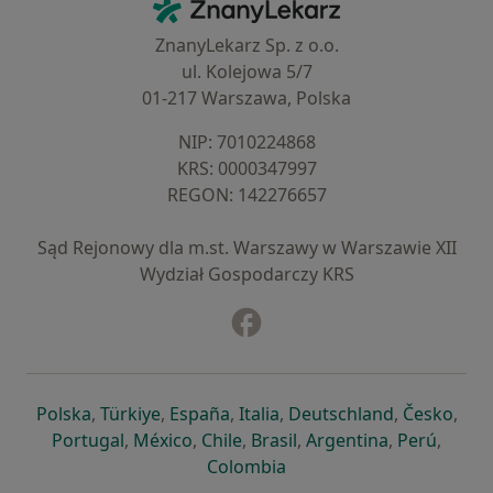
ZnanyLekarz - Strona główna
ZnanyLekarz Sp. z o.o.
ul. Kolejowa 5/7
01-217 Warszawa, Polska
NIP: ⁠7010224868
KRS: ⁠0000347997
REGON: ⁠142276657
Sąd Rejonowy dla m.st. Warszawy w Warszawie XII
Wydział Gospodarczy KRS
Facebook
otwiera się w nowej karcie
otwiera się w nowej karcie
otwiera się w nowej karcie
otwiera się w nowej karcie
otwiera się w nowej karci
otwiera się
otwi
Polska
,
Türkiye
,
España
,
Italia
,
Deutschland
,
Česko
,
otwiera się w nowej karcie
otwiera się w nowej karcie
otwiera się w nowej karcie
otwiera się w nowej kar
otwiera się 
otwier
Portugal
,
México
,
Chile
,
Brasil
,
Argentina
,
Perú
,
otwiera się w nowej karc
Colombia