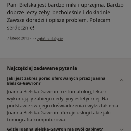
Pani Bielska jest bardzo miła i uprzejma. Bardzo
dobrze leczy zęby, bezboleśnie i dokładnie.
Zawsze doradzi i opisze problem. Polecam
serdecznie!
w opinii użytkownika Katarzyna Muzyka-Jacheć
7 lutego 2013
•
•
•
zgłoś nadużycie
Najczęściej zadawane pytania
Jaki jest zakres porad oferowanych przez Joanna
Bielska-Gawron?
Joanna Bielska-Gawron to stomatolog, lekarz
wykonujący zabiegi medycyny estetycznej. Na
podstawie swojego doświadczenia i wykształcenia
Joanna Bielska-Gawron oferuje usługi takie jak:
tomografia komputerowa.
Gdzie Joanna Bielska-Gawron ma swój gabinet?