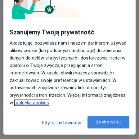
Szanujemy Twoją prywatność
Akceptując, pozwalasz nam i naszym partnerom używać
EstiMed CENTRUM MEDYCZNE
plików cookie (lub podobnych technologii) do zbierania
·
Więcej
Medycyna estetyczna, Kardiologia, Ginekologia
danych do celów statystycznych i dostarczania treści w
166 opinii
oparciu o Twoje zwyczaje przeglądania stron
internetowych. W każdej chwili możesz sprawdzić i
Drzewna 27/1, Zielona Góra
•
Mapa
zaktualizować swoje preferencje w ustawieniach. W
Leczenie otyłości - wizyta kolejna
200 zł
ustawieniach znajdziesz również linki do polityk
Pokaż więcej usług
prywatności stron trzecich. Więcej informacji znajdziesz
w
polityka cookies
lek. Piotr Kimla
Zaakceptuj
Edytuj ustawienia
lekarz wykonujący
zabiegi medycyny
estetycznej