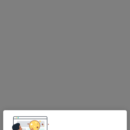
Bezpieczne płatności
Centrum Medyczne-Racula &
Stomatologia Puciło
Medycyna estetyczna, Chirurgia, Higienistyka
·
Więcej
stomatologiczna
5 opinii
Racula-głogowska 98, Zielona Góra
•
Mapa
Brak dostępnych specjalistów z wolnymi terminami w tym centrum medycznym.
Pokaż profil