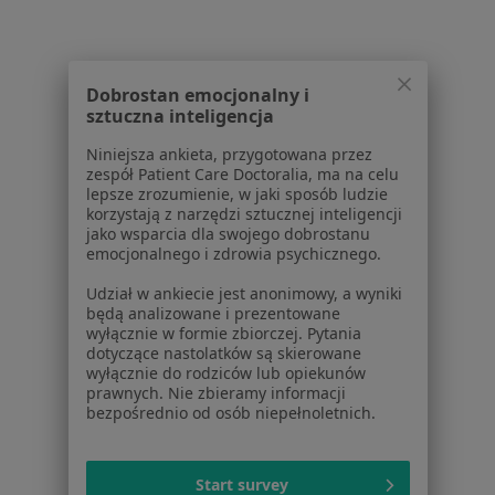
w Sulechowie
Lekarze wykonujący zabiegi medycyny estetycznej
w Nowej Sóli
Dobrostan emocjonalny i
sztuczna inteligencja
Więcej (4)
Więcej w kategorii: W pobliżu Zielonej Góry
Niniejsza ankieta, przygotowana przez
zespół Patient Care Doctoralia, ma na celu
Najczęstsze schorzenia
lepsze zrozumienie, w jaki sposób ludzie
korzystają z narzędzi sztucznej inteligencji
Bruksizm Zielona Góra
jako wsparcia dla swojego dobrostanu
emocjonalnego i zdrowia psychicznego.
Blizny Zielona Góra
Udział w ankiecie jest anonimowy, a wyniki
Zmarszczki Zielona Góra
będą analizowane i prezentowane
wyłącznie w formie zbiorczej. Pytania
Nadpotliwość Zielona Góra
dotyczące nastolatków są skierowane
wyłącznie do rodziców lub opiekunów
Starzenie się skóry Zielona Góra
prawnych. Nie zbieramy informacji
bezpośrednio od osób niepełnoletnich.
Więcej (15)
Więcej w kategorii: Najczęstsze schorzenia
Start survey