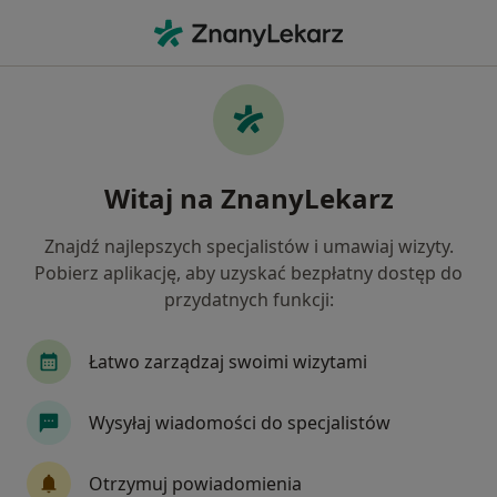
Me
Lekarz Wykonujący Zabiegi Medycyny Estetycznej • Zielona Góra, lubuskie
Filtry
Mapa
Polecani lekarze wykonujący zabiegi
Witaj na ZnanyLekarz
medycyny estetycznej w Zielonej Górze
Jak działają wyniki wyszukiwania
Znajdź najlepszych specjalistów i umawiaj wizyty.
Pobierz aplikację, aby uzyskać bezpłatny dostęp do
przydatnych funkcji:
Łatwo zarządzaj swoimi wizytami
Wysyłaj wiadomości do specjalistów
lek. Piotr Kimla
Otrzymuj powiadomienia
Lekarz wykonujący zabiegi medycyny estetycznej, W trakcie