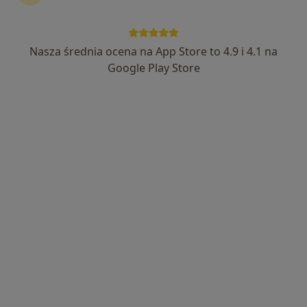
·
Więcej
specjalizacji (Diabetolog)
61 opinii
Nasza średnia ocena na App Store to 4.9 i 4.1 na
Adres
Online
Google Play Store
Drzewna 27/1, Zielona Góra
•
Mapa
EstiMed CENTRUM MEDYCZNE
Botoks - kurze łapki
450 zł
Specjalista nie oferuje umawiania online pod tym adresem.
Poproś o wizytę