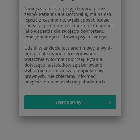
Ból zęba Żary
Niniejsza ankieta, przygotowana przez
Bóle stawów Żary
zespół Patient Care Doctoralia, ma na celu
lepsze zrozumienie, w jaki sposób ludzie
Choroby endokrynologiczne Żary
korzystają z narzędzi sztucznej inteligencji
jako wsparcia dla swojego dobrostanu
Choroby reumatologiczne Żary
emocjonalnego i zdrowia psychicznego.
Reumatoidalne zapalenie stawów Żary
Udział w ankiecie jest anonimowy, a wyniki
będą analizowane i prezentowane
wyłącznie w formie zbiorczej. Pytania
dotyczące nastolatków są skierowane
wyłącznie do rodziców lub opiekunów
Strona Główna
Stomatolog
Żary
Zmień miasto
prawnych. Nie zbieramy informacji
bezpośrednio od osób niepełnoletnich.
Start survey
Serwis
Regulamin
Polityka prywatności pacjentów