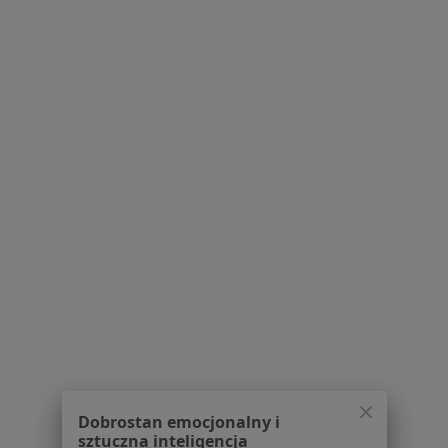
1
2
3
4
Powiązane wyszukiwania
|
Oferty pracy - Stomatolog
W pobliżu Żarów
Stomatolodzy w Zielonej Górze
Stomatolodzy w Nowej Sóli
Stomatolodzy w Żaganiu
Stomatolodzy w Gubinie
Stomatolodzy w Kożuchowie
Więcej (14)
Więcej w kategorii: W pobliżu Żarów
Najczęstsze schorzenia
Dobrostan emocjonalny i
sztuczna inteligencja