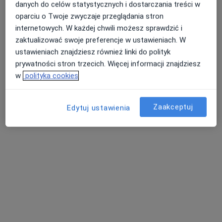
danych do celów statystycznych i dostarczania treści w
Reg-Med Zespół Poradni
oparciu o Twoje zwyczaje przeglądania stron
Specjalistycznych
internetowych. W każdej chwili możesz sprawdzić i
·
Więcej
Stomatologia, Interna, Diabetologia
zaktualizować swoje preferencje w ustawieniach. W
20 opinii
ustawieniach znajdziesz również linki do polityk
Rzeszowska 2, Żary
•
Mapa
prywatności stron trzecich. Więcej informacji znajdziesz
w
polityka cookies
Brak dostępnych specjalistów z wolnymi terminami w tym centrum medycznym.
Pokaż profil
Zaakceptuj
Edytuj ustawienia
Centrum Medyczne Eskulap Janusz