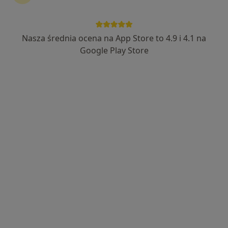
Przytomska
·
Więcej
Stomatolog
2 opinie
Nasza średnia ocena na App Store to 4.9 i 4.1 na
Osadników Wojskowych 40/lok 4, Żary
•
Mapa
Google Play Store
Centrum Stomatologiczno-implantologiczne Implantclinic
Konsultacja stomatologiczna
Brak ceny
Specjalista nie oferuje umawiania online pod tym adresem.
Poproś o wizytę
lek. dent. Aleksandra Klimowicz-Chudzik