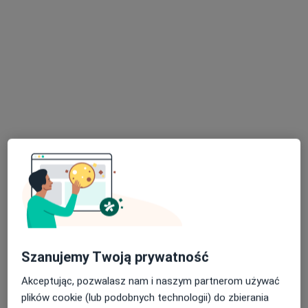
lek. dent. Grzegorz Hruboń
Stomatolog
1 opinia
ul. pl. Wolności 16, Lubsko
•
Mapa
Gabinet Lekarski
Specjalista nie oferuje umawiania online pod tym adresem.
Poproś o wizytę
Szanujemy Twoją prywatność
Akceptując, pozwalasz nam i naszym partnerom używać
plików cookie (lub podobnych technologii) do zbierania