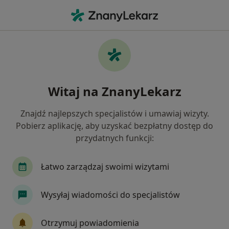
Me
Stomatolog • Żary, lubuskie
Filtry
Mapa
Polecani stomatolodzy w Żarach
Witaj na ZnanyLekarz
Jak działają wyniki wyszukiwania
Znajdź najlepszych specjalistów i umawiaj wizyty.
Pobierz aplikację, aby uzyskać bezpłatny dostęp do
przydatnych funkcji:
Łatwo zarządzaj swoimi wizytami
Wysyłaj wiadomości do specjalistów
Skupienie na pacjencie
lek. dent. Katarzyna Agnieszka
Otrzymuj powiadomienia