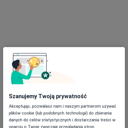
Stomatolog
1 opinia
ul. pl. Wolności 16, Lubsko
•
Mapa
Gabinet Lekarski
Specjalista nie oferuje umawiania online pod tym adresem.
Poproś o wizytę
Szanujemy Twoją prywatność
Akceptując, pozwalasz nam i naszym partnerom używać
Reg-Med Zespół Poradni
plików cookie (lub podobnych technologii) do zbierania
Specjalistycznych
danych do celów statystycznych i dostarczania treści w
oparciu o Twoje zwyczaje przeglądania stron