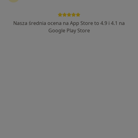
Przytomska
·
Więcej
Stomatolog
2 opinie
Nasza średnia ocena na App Store to 4.9 i 4.1 na
Osadników Wojskowych 40/lok 4, Żary
•
Mapa
Google Play Store
Centrum Stomatologiczno-implantologiczne Implantclinic
Konsultacja stomatologiczna
Brak ceny
Specjalista nie oferuje umawiania online pod tym adresem.
Poproś o wizytę
lek. dent. Aleksandra Klimowicz-Chudzik