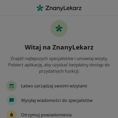
Me
Stomatolog • Jasień, lubuskie
Filtry
Mapa
Polecani stomatolodzy w Jasieniu
Witaj na ZnanyLekarz
Jak działają wyniki wyszukiwania
Znajdź najlepszych specjalistów i umawiaj wizyty.
Pobierz aplikację, aby uzyskać bezpłatny dostęp do
przydatnych funkcji:
Łatwo zarządzaj swoimi wizytami
Wysyłaj wiadomości do specjalistów
Skupienie na pacjencie
lek. dent. Katarzyna Agnieszka
Otrzymuj powiadomienia