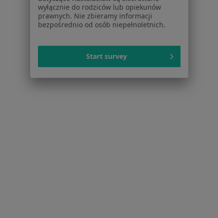
wyłącznie do rodziców lub opiekunów
prawnych. Nie zbieramy informacji
bezpośrednio od osób niepełnoletnich.
Start survey
Serwis
Regulamin
Polityka prywatności pacjentów
Polityka prywatności profesjonalistów
Polityka prywatności dla profesjonalistów, których
dane pozyskaliśmy samodzielnie
Polityka cookies
Jak działają wyniki wyszukiwania
Dostępność
O nas
Praca
Rekrutujemy!
Partnerzy
Centrum prasowe