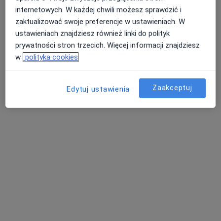
·
Więcej
Stomatologia, Interna, Diabetologia
internetowych. W każdej chwili możesz sprawdzić i
20 opinii
zaktualizować swoje preferencje w ustawieniach. W
Rzeszowska 2, Żary
•
Mapa
ustawieniach znajdziesz również linki do polityk
Brak dostępnych specjalistów z wolnymi terminami w tym centrum medycznym.
prywatności stron trzecich. Więcej informacji znajdziesz
w
polityka cookies
Pokaż profil
Zaakceptuj
Edytuj ustawienia
Centrum Medyczne Eskulap Janusz
Stankiewicz
·
Więcej
Stomatologia, Chirurgia, Kardiologia
28 opinii