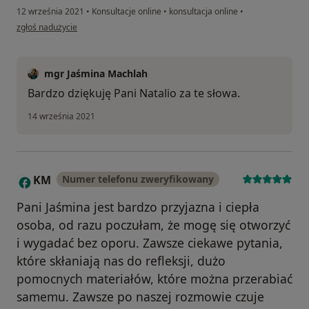
12 września 2021
•
Konsultacje online
•
konsultacja online
•
w opinii użytkownika Natalia
zgłoś nadużycie
mgr Jaśmina Machlah
Bardzo dziękuję Pani Natalio za te słowa.
14 września 2021
KM
Numer telefonu zweryfikowany
K
Pani Jaśmina jest bardzo przyjazna i ciepła
osoba, od razu poczułam, że mogę się otworzyć
i wygadać bez oporu. Zawsze ciekawe pytania,
które skłaniają nas do refleksji, dużo
pomocnych materiałów, które można przerabiać
samemu. Zawsze po naszej rozmowie czuje