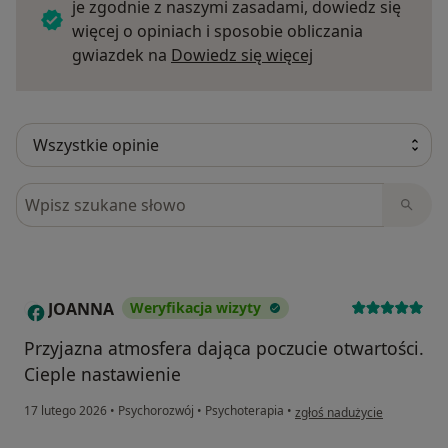
je zgodnie z naszymi zasadami, dowiedz się
draw on various methods from other therapeutic
więcej o opiniach i sposobie obliczania
approaches. I also conduct therapy using EMDR.
Dowiedz się więce
gwiazdek na
Dowiedz się więcej
I conduct therapy in Polish and English.
I undergo regular supervision for my work.
Szukaj w opiniach
JOANNA
Weryfikacja wizyty
J
Przyjazna atmosfera dająca poczucie otwartości.
Cieple nastawienie
w opinii użytkownika JOAN
17 lutego 2026
•
Psychorozwój
•
Psychoterapia
•
zgłoś nadużycie