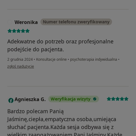
Weronika
Numer telefonu zweryfikowany
W
Adekwatne do potrzeb oraz profesjonalne
podejście do pacjenta.
2 grudnia 2024
•
Konsultacje online
•
psychoterapia indywidualna
•
w opinii użytkownika Weronika
zgłoś nadużycie
Agnieszka G.
Weryfikacja wizyty
A
Bardzo polecam Panią
Jaśminę,ciepła,empatyczna osoba,umiejąca
słuchać pacjenta.Każda sesja odbywa się z
wielkim zaangażowaniem Pani Jaśminy.Każde