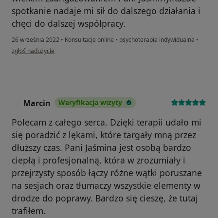
spotkanie nadaje mi sił do dalszego działania i
chęci do dalszej współpracy.
26 września 2022
•
Konsultacje online
•
psychoterapia indywidualna
•
w opinii użytkownika Agnieszka G.
zgłoś nadużycie
Marcin
Weryfikacja wizyty
M
Polecam z całego serca. Dzięki terapii udało mi
się poradzić z lękami, które targały mną przez
dłuższy czas. Pani Jaśmina jest osobą bardzo
ciepłą i profesjonalną, która w zrozumiały i
przejrzysty sposób łączy różne wątki poruszane
na sesjach oraz tłumaczy wszystkie elementy w
drodze do poprawy. Bardzo się cieszę, że tutaj
trafiłem.