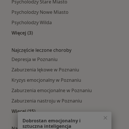
Psycholodzy Stare Miasto
Psycholodzy Nowe Miasto
Psycholodzy Wilda
Więcej (3)
Więcej w kategorii: Psycholodzy w pobliżu
Najczęście leczone choroby
Depresja w Poznaniu
Zaburzenia lękowe w Poznaniu
Kryzys emocjonalny w Poznaniu
Zaburzenia emocjonalne w Poznaniu
Zaburzenia nastroju w Poznaniu
Więcej (15)
Więcej w kategorii: Najczęście leczone chorob
Dobrostan emocjonalny i
sztuczna inteligencja
Najpopularniejsze ubezpieczenia