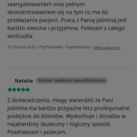
zaangażowaniem oraz pełnym
skoncentrowaniem się na tym co ma do
przekazania pacjent. Praca z Panią Jaśminą jest
bardzo owocna i przyjemna. Polecam z całego
serduszka.
w opinii użytkownika Dari
27 stycznia 2022
•
Psychorozwój
•
Psychoterapia
•
zgłoś nadużycie
Natalia
Numer telefonu zweryfikowany
N
Z doświadczenia, mogę stwierdzić że Pani
Jaśmina ma bardzo przyjazne lecz profesjonalne
podejście do klientów. Wysłuchuje i doradza w
najabardziej skuteczny i logiczny sposób.
Pozdrawiam i polecam.