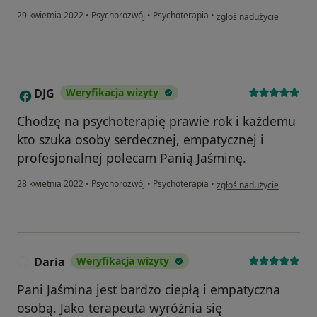
w opinii użytkownika Mar
29 kwietnia 2022
•
Psychorozwój
•
Psychoterapia
•
zgłoś nadużycie
DJG
Weryfikacja wizyty
D
Chodzę na psychoterapię prawie rok i każdemu
kto szuka osoby serdecznej, empatycznej i
profesjonalnej polecam Panią Jaśminę.
w opinii użytkownika DJG
28 kwietnia 2022
•
Psychorozwój
•
Psychoterapia
•
zgłoś nadużycie
Daria
Weryfikacja wizyty
D
Pani Jaśmina jest bardzo ciepłą i empatyczna
osobą. Jako terapeuta wyróżnia się