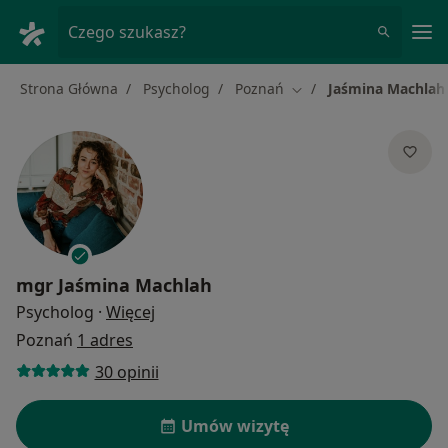
Me
Czego szukasz?
Strona Główna
Psycholog
Poznań
Jaśmina Machlah
Zmień miasto
mgr
Jaśmina Machlah
O specjalizacjach
Psycholog
·
Więcej
Poznań
1 adres
30 opinii
Umów wizytę