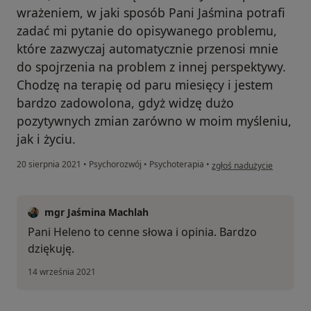
wrażeniem, w jaki sposób Pani Jaśmina potrafi
zadać mi pytanie do opisywanego problemu,
które zazwyczaj automatycznie przenosi mnie
do spojrzenia na problem z innej perspektywy.
Chodzę na terapię od paru miesięcy i jestem
bardzo zadowolona, gdyż widzę dużo
pozytywnych zmian zarówno w moim myśleniu,
jak i życiu.
w opinii użytkownika Hele
20 sierpnia 2021
•
Psychorozwój
•
Psychoterapia
•
zgłoś nadużycie
mgr Jaśmina Machlah
Pani Heleno to cenne słowa i opinia. Bardzo
dziękuję.
14 września 2021