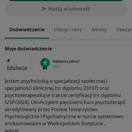
Wyślij wiadomość
Doświadczenie
Usługi i ceny
Adresy
Ubezpi
Moje doświadczenie
4
Edukacja
Jestem psycholożką o specjalizacji społecznej i
specjalności klinicznej (nr dyplomu 23107) oraz
psychoterapeutką w trakcie certyfikacji (nr dyplomu
5/5P/2024). Ukończyłam pięcioletni kurs psychoterapii
akredytowany przez Polskie Towarzystwo
Psychologiczne i Psychiatryczne w nurcie systemowo-
ericksonowskim w Wielkopolskim Instytucie
O mnie
Psychoterapii w Poznaniu.
więcej