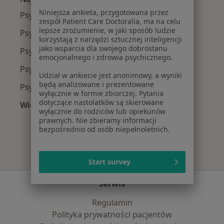
Niniejsza ankieta, przygotowana przez
Psycholodzy z Allianz w Poznaniu
zespół Patient Care Doctoralia, ma na celu
lepsze zrozumienie, w jaki sposób ludzie
Psycholodzy z PZU Zdrowie w Poznaniu
korzystają z narzędzi sztucznej inteligencji
jako wsparcia dla swojego dobrostanu
Psycholodzy z Enel-med w Poznaniu
emocjonalnego i zdrowia psychicznego.
Psycholodzy z NFZ w Poznaniu
Udział w ankiecie jest anonimowy, a wyniki
będą analizowane i prezentowane
Psycholodzy z TELEMEDI w Poznaniu
wyłącznie w formie zbiorczej. Pytania
dotyczące nastolatków są skierowane
Więcej (9)
wyłącznie do rodziców lub opiekunów
Więcej w kategorii: Najpopularniejsze ubezpie
prawnych. Nie zbieramy informacji
bezpośrednio od osób niepełnoletnich.
Start survey
Serwis
Regulamin
Polityka prywatności pacjentów