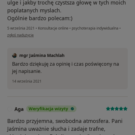
ulge i jakby trochę czystsza głowę w tych moich
poplatanych myslach.
Ogólnie bardzo polecam:)
5 września 2021
•
Konsultacje online
•
psychoterapia indywidualna
•
w opinii użytkownika KM
zgłoś nadużycie
mgr Jaśmina Machlah
Bardzo dziękuję za opinię i czas poświęcony na
jej napisanie.
14 września 2021
Aga
Weryfikacja wizyty
A
Bardzo przyjemna, swobodna atmosfera. Pani
Jaśmina uważnie słucha i zadaje trafne,