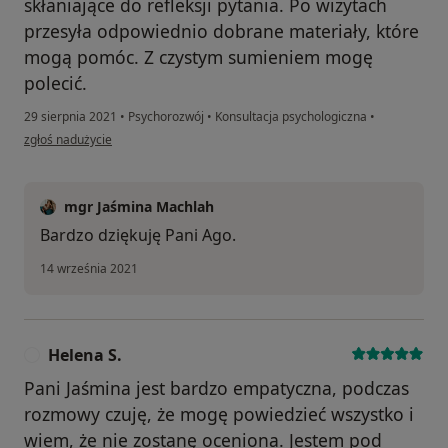
skłaniające do refleksji pytania. Po wizytach
przesyła odpowiednio dobrane materiały, które
mogą pomóc. Z czystym sumieniem mogę
polecić.
29 sierpnia 2021
•
Psychorozwój
•
Konsultacja psychologiczna
•
w opinii użytkownika Aga
zgłoś nadużycie
mgr Jaśmina Machlah
Bardzo dziękuję Pani Ago.
14 września 2021
Helena S.
H
Pani Jaśmina jest bardzo empatyczna, podczas
rozmowy czuję, że mogę powiedzieć wszystko i
wiem, że nie zostanę oceniona. Jestem pod