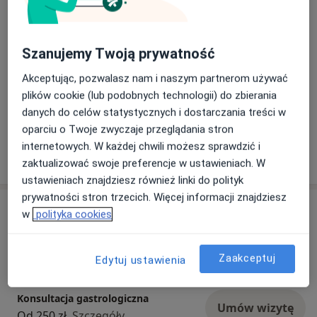
dworca kolejowego, wysiadamy na przystanku
autobusowym Vivaldiego przy budynku Sarnia
Point, wejście od strony dyskontu Biedronka.
Dowiedz się więcej
Szanujemy Twoją prywatność
Pacjentów prosimy o posiadanie dokumentu
18/05/2026
tożsamości, który należy okazać przed wizytą w
Akceptując, pozwalasz nam i naszym partnerom używać
rejestracji.
plików cookie (lub podobnych technologii) do zbierania
danych do celów statystycznych i dostarczania treści w
oparciu o Twoje zwyczaje przeglądania stron
internetowych. W każdej chwili możesz sprawdzić i
zaktualizować swoje preferencje w ustawieniach. W
ustawieniach znajdziesz również linki do polityk
prywatności stron trzecich. Więcej informacji znajdziesz
Usługi i ceny
w
polityka cookies
Konsultacja gastroenterologiczna
Umów wizytę
300 zł
Szczegóły
Zaakceptuj
Edytuj ustawienia
Konsultacja gastrologiczna
Umów wizytę
Od 250 zł
Szczegóły