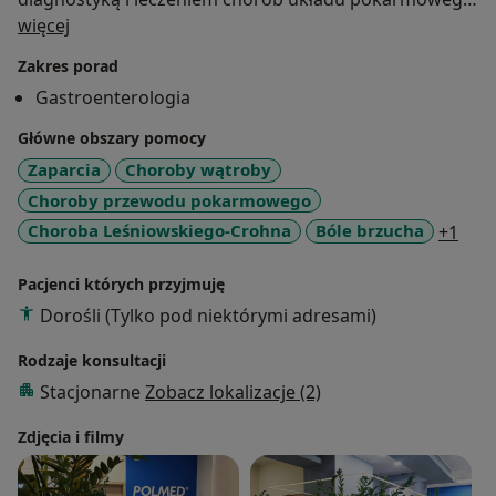
O mnie
w tym zaparć, bólów brzucha, choroby wrzodowej,
więcej
colitis ulcerosa, choroby Crohna.
Zakres porad
Gastroenterologia
Główne obszary pomocy
Zaparcia
Choroby wątroby
Choroby przewodu pokarmowego
a11y
Choroba Leśniowskiego-Crohna
Bóle brzucha
+1
Pacjenci których przyjmuję
Dorośli (Tylko pod niektórymi adresami)
Rodzaje konsultacji
Stacjonarne
Zobacz lokalizacje (2)
Zdjęcia i filmy