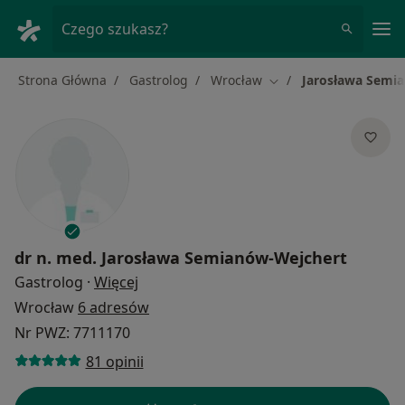
Me
Czego szukasz?
Strona Główna
Gastrolog
Wrocław
Jarosława Semi
Zmień miasto
dr n. med.
Jarosława Semianów-Wejchert
O specjalizacjach
Gastrolog
·
Więcej
Wrocław
6 adresów
Nr PWZ: 7711170
81 opinii