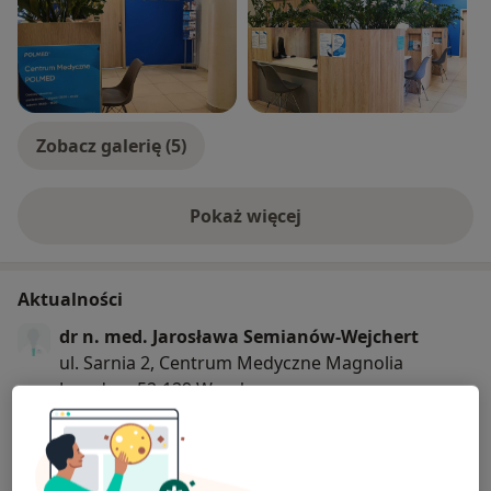
Zobacz galerię (5)
Pokaż więcej
o doświadczeniu
Aktualności
dr n. med. Jarosława Semianów-Wejchert
ul. Sarnia 2, Centrum Medyczne Magnolia
Jagodno, 52-129 Wrocław
Gabinet znajduje się w budynku Sarnia Point na I
piętrze.
Dojazd autobusami 110, 145 od głównego