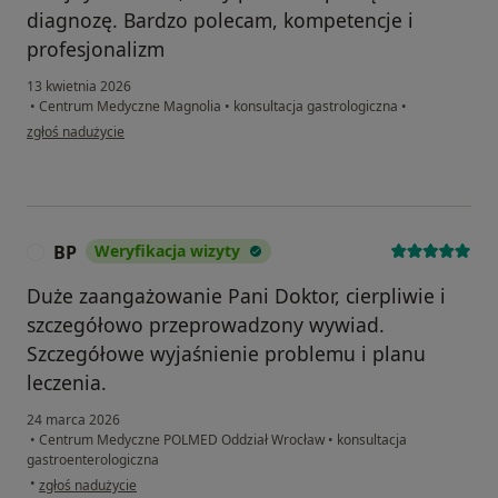
diagnozę. Bardzo polecam, kompetencje i
profesjonalizm
13 kwietnia 2026
•
Centrum Medyczne Magnolia
•
konsultacja gastrologiczna
•
w opinii użytkownika BM
zgłoś nadużycie
BP
Weryfikacja wizyty
B
Duże zaangażowanie Pani Doktor, cierpliwie i
szczegółowo przeprowadzony wywiad.
Szczegółowe wyjaśnienie problemu i planu
leczenia.
24 marca 2026
•
Centrum Medyczne POLMED Oddział Wrocław
•
konsultacja
gastroenterologiczna
w opinii użytkownika BP
•
zgłoś nadużycie