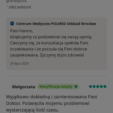
gastrologiczna
w opinii użytkownika Hanna P
•
zgłoś nadużycie
Centrum Medyczne POLMED Oddział Wrocław
Pani Hanno,
dziękujemy za podzielenie się swoją opinią.
Cieszymy się, że konsultacja spełniła Pani
oczekiwania i że poczuła się Pani dobrze
zaopiekowana. Życzymy dużo zdrowia!
29 lipca 2026
Małgorzata
Weryfikacja wizyty
M
Wyjątkowo dokładną i zainteresowana Pani
Doktor. Poświęciła mojemu problemowi
wystarczającą ilość czasu.