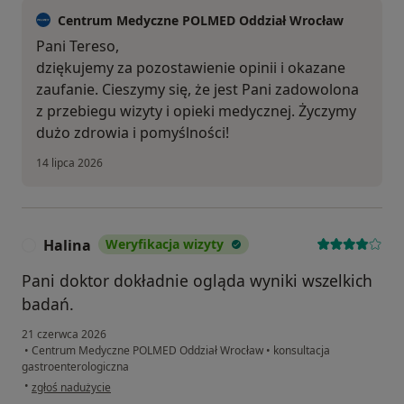
Centrum Medyczne POLMED Oddział Wrocław
Pani Tereso,
dziękujemy za pozostawienie opinii i okazane
zaufanie. Cieszymy się, że jest Pani zadowolona
z przebiegu wizyty i opieki medycznej. Życzymy
dużo zdrowia i pomyślności!
14 lipca 2026
Halina
Weryfikacja wizyty
H
Pani doktor dokładnie ogląda wyniki wszelkich
badań.
21 czerwca 2026
•
Centrum Medyczne POLMED Oddział Wrocław
•
konsultacja
gastroenterologiczna
w opinii użytkownika Halina
•
zgłoś nadużycie