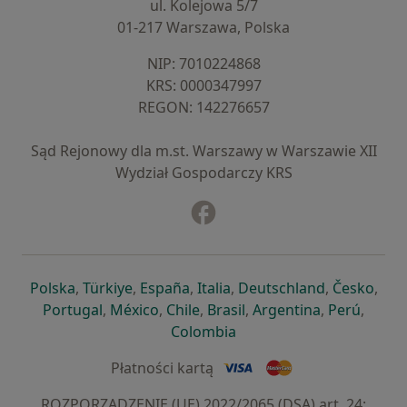
ul. Kolejowa 5/7
01-217 Warszawa, Polska
NIP: ⁠7010224868
KRS: ⁠0000347997
REGON: ⁠142276657
Sąd Rejonowy dla m.st. Warszawy w Warszawie XII
Wydział Gospodarczy KRS
Facebook
otwiera się w nowej karcie
otwiera się w nowej karcie
otwiera się w nowej karcie
otwiera się w nowej karcie
otwiera się w nowej karci
otwiera się
otwi
Polska
,
Türkiye
,
España
,
Italia
,
Deutschland
,
Česko
,
otwiera się w nowej karcie
otwiera się w nowej karcie
otwiera się w nowej karcie
otwiera się w nowej kar
otwiera się 
otwier
Portugal
,
México
,
Chile
,
Brasil
,
Argentina
,
Perú
,
otwiera się w nowej karc
Colombia
Płatności kartą
ROZPORZĄDZENIE (UE) 2022/2065 (DSA) art. 24: