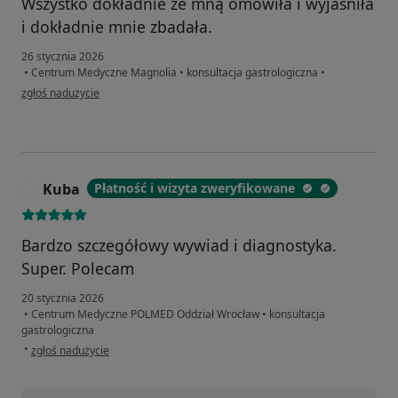
Wszystko dokładnie ze mną omówiła i wyjaśniła
i dokładnie mnie zbadała.
26 stycznia 2026
•
Centrum Medyczne Magnolia
•
konsultacja gastrologiczna
•
w opinii użytkownika ZG
zgłoś nadużycie
Kuba
Płatność i wizyta zweryfikowane
K
Bardzo szczegółowy wywiad i diagnostyka.
Super. Polecam
20 stycznia 2026
•
Centrum Medyczne POLMED Oddział Wrocław
•
konsultacja
gastrologiczna
w opinii użytkownika Kuba
•
zgłoś nadużycie