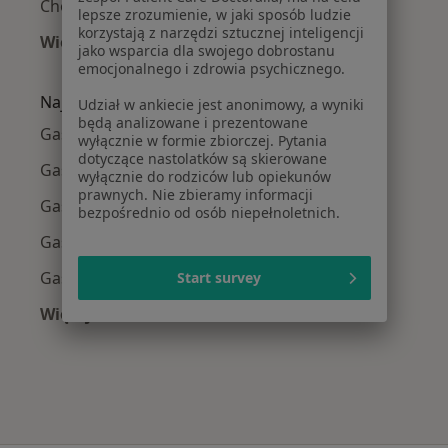
Choroby wątroby w Wrocławiu
lepsze zrozumienie, w jaki sposób ludzie
korzystają z narzędzi sztucznej inteligencji
Więcej (15)
jako wsparcia dla swojego dobrostanu
Więcej w kategorii: Najczęście leczone chorob
emocjonalnego i zdrowia psychicznego.
Najpopularniejsze ubezpieczenia
Udział w ankiecie jest anonimowy, a wyniki
będą analizowane i prezentowane
Gastrolodzy z Allianz w Wrocławiu
wyłącznie w formie zbiorczej. Pytania
dotyczące nastolatków są skierowane
Gastrolodzy z Medicover w Wrocławiu
wyłącznie do rodziców lub opiekunów
prawnych. Nie zbieramy informacji
Gastrolodzy z POLMED w Wrocławiu
bezpośrednio od osób niepełnoletnich.
Gastrolodzy z INTER Polska w Wrocławiu
Gastrolodzy z Compensa w Wrocławiu
Start survey
Więcej (2)
Więcej w kategorii: Najpopularniejsze ubezpie