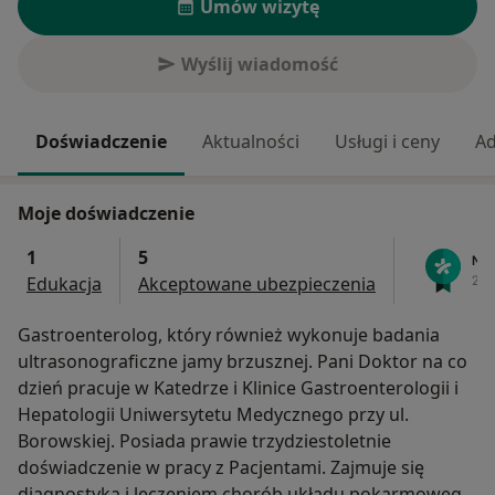
Umów wizytę
Wyślij wiadomość
Doświadczenie
Aktualności
Usługi i ceny
Ad
Moje doświadczenie
1
5
Edukacja
Akceptowane ubezpieczenia
Gastroenterolog, który również wykonuje badania
ultrasonograficzne jamy brzusznej. Pani Doktor na co
dzień pracuje w Katedrze i Klinice Gastroenterologii i
Hepatologii Uniwersytetu Medycznego przy ul.
Borowskiej. Posiada prawie trzydziestoletnie
doświadczenie w pracy z Pacjentami. Zajmuje się
diagnostyką i leczeniem chorób układu pokarmowego,