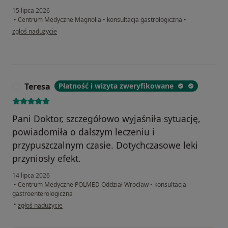
15 lipca 2026
•
Centrum Medyczne Magnolia
•
konsultacja gastrologiczna
•
w opinii użytkownika Małgorzata
zgłoś nadużycie
Teresa
Płatność i wizyta zweryfikowane
T
Pani Doktor, szczegółowo wyjaśniła sytuację,
powiadomiła o dalszym leczeniu i
przypuszczalnym czasie. Dotychczasowe leki
przyniosły efekt.
14 lipca 2026
•
Centrum Medyczne POLMED Oddział Wrocław
•
konsultacja
gastroenterologiczna
w opinii użytkownika Teresa
•
zgłoś nadużycie