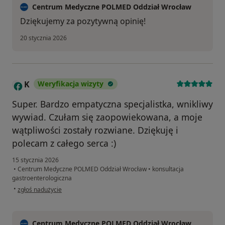
Centrum Medyczne POLMED Oddział Wrocław
Dziękujemy za pozytywną opinię!
20 stycznia 2026
K
Weryfikacja wizyty
Super. Bardzo empatyczna specjalistka, wnikliwy
wywiad. Czułam się zaopowiekowana, a moje
wątpliwości zostały rozwiane. Dziękuję i
polecam z całego serca :)
15 stycznia 2026
•
Centrum Medyczne POLMED Oddział Wrocław
•
konsultacja
gastroenterologiczna
w opinii użytkownika K
•
zgłoś nadużycie
Centrum Medyczne POLMED Oddział Wrocław