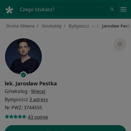
Me
Czego szukasz?
Strona Główna
Ginekolog
Bydgoszcz
Jarosław Pest
Zmień miasto
lek.
Jarosław Pestka
O specjalizacjach
Ginekolog
·
Więcej
Bydgoszcz
3 adresy
Nr PWZ: 3744555
43 opinie