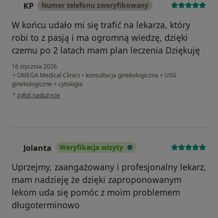
KP
Numer telefonu zweryfikowany
K
W końcu udało mi się trafić na lekarza, który
robi to z pasją i ma ogromną wiedzę, dzięki
czemu po 2 latach mam plan leczenia Dziękuję
16 stycznia 2026
•
OMEGA Medical Clinics
•
konsultacja ginekologiczna + USG
ginekologiczne + cytologia
w opinii użytkownika KP
•
zgłoś nadużycie
Jolanta
Weryfikacja wizyty
J
Uprzejmy, zaangażowany i profesjonalny lekarz,
mam nadzieję że dzięki zaproponowanym
lekom uda się pomóc z moim problemem
długoterminowo