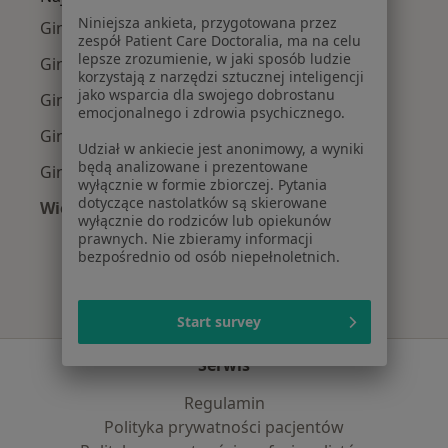
Niniejsza ankieta, przygotowana przez
Ginekolodzy z Allianz w Bydgoszczy
zespół Patient Care Doctoralia, ma na celu
lepsze zrozumienie, w jaki sposób ludzie
Ginekolodzy z PZU Zdrowie w Bydgoszczy
korzystają z narzędzi sztucznej inteligencji
jako wsparcia dla swojego dobrostanu
Ginekolodzy z Compensa w Bydgoszczy
emocjonalnego i zdrowia psychicznego.
Ginekolodzy z POLMED w Bydgoszczy
Udział w ankiecie jest anonimowy, a wyniki
będą analizowane i prezentowane
Ginekolodzy z TU Zdrowie w Bydgoszczy
wyłącznie w formie zbiorczej. Pytania
dotyczące nastolatków są skierowane
Więcej (4)
wyłącznie do rodziców lub opiekunów
Więcej w kategorii: Najpopularniejsze ubezpie
prawnych. Nie zbieramy informacji
bezpośrednio od osób niepełnoletnich.
Start survey
Serwis
Regulamin
Polityka prywatności pacjentów