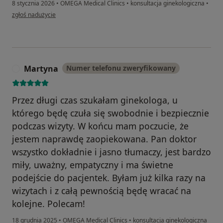
8 stycznia 2026
•
OMEGA Medical Clinics
•
konsultacja ginekologiczna
•
w opinii użytkownika Jolanta
zgłoś nadużycie
Martyna
Numer telefonu zweryfikowany
M
Przez długi czas szukałam ginekologa, u
którego będę czuła się swobodnie i bezpiecznie
podczas wizyty. W końcu mam poczucie, że
jestem naprawdę zaopiekowana. Pan doktor
wszystko dokładnie i jasno tłumaczy, jest bardzo
miły, uważny, empatyczny i ma świetne
podejście do pacjentek. Byłam już kilka razy na
wizytach i z całą pewnością będę wracać na
kolejne. Polecam!
18 grudnia 2025
•
OMEGA Medical Clinics
•
konsultacja ginekologiczna