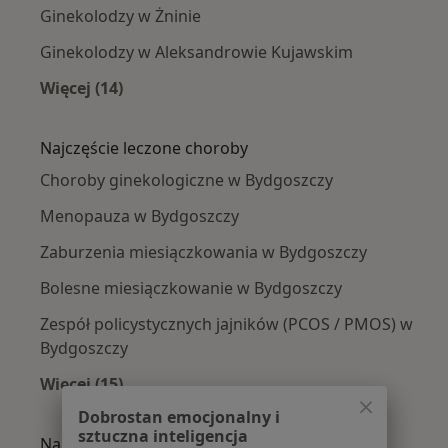
Ginekolodzy w Żninie
Ginekolodzy w Aleksandrowie Kujawskim
Więcej (14)
Więcej w kategorii: W pobliżu Bydgoszczy
Najczęście leczone choroby
Choroby ginekologiczne w Bydgoszczy
Menopauza w Bydgoszczy
Zaburzenia miesiączkowania w Bydgoszczy
Bolesne miesiączkowanie w Bydgoszczy
Zespół policystycznych jajników (PCOS / PMOS) w
Bydgoszczy
Więcej (15)
Więcej w kategorii: Najczęście leczone chorob
Dobrostan emocjonalny i
sztuczna inteligencja
Najpopularniejsze ubezpieczenia