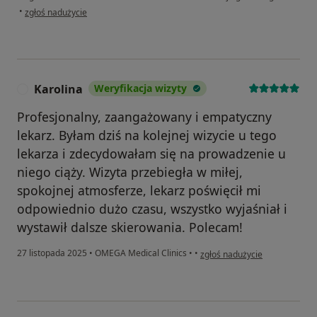
w opinii użytkownika Martyna
•
zgłoś nadużycie
Karolina
Weryfikacja wizyty
K
Profesjonalny, zaangażowany i empatyczny
lekarz. Byłam dziś na kolejnej wizycie u tego
lekarza i zdecydowałam się na prowadzenie u
niego ciąży. Wizyta przebiegła w miłej,
spokojnej atmosferze, lekarz poświęcił mi
odpowiednio dużo czasu, wszystko wyjaśniał i
wystawił dalsze skierowania. Polecam!
w opinii użytkownika Karolina
27 listopada 2025
•
OMEGA Medical Clinics
•
•
zgłoś nadużycie