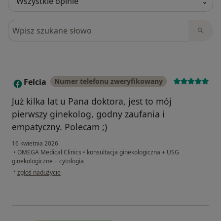
Szukaj w opiniach
Felcia
Numer telefonu zweryfikowany
F
Już kilka lat u Pana doktora, jest to mój
pierwszy ginekolog, godny zaufania i
empatyczny. Polecam ;)
16 kwietnia 2026
•
OMEGA Medical Clinics
•
konsultacja ginekologiczna + USG
ginekologiczne + cytologia
w opinii użytkownika Felcia
•
zgłoś nadużycie