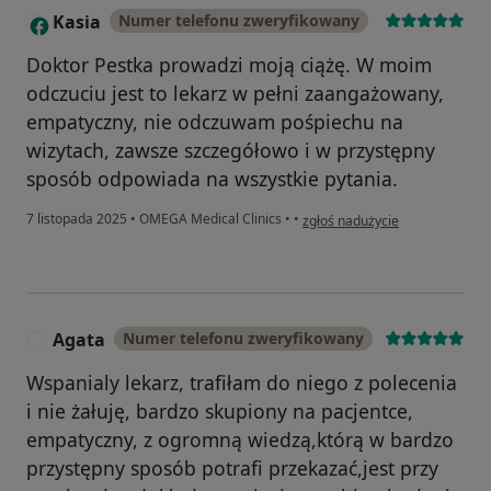
Kasia
Numer telefonu zweryfikowany
K
Doktor Pestka prowadzi moją ciążę. W moim
odczuciu jest to lekarz w pełni zaangażowany,
empatyczny, nie odczuwam pośpiechu na
wizytach, zawsze szczegółowo i w przystępny
sposób odpowiada na wszystkie pytania.
w opinii użytkownika Kasia
7 listopada 2025
•
OMEGA Medical Clinics
•
•
zgłoś nadużycie
Agata
Numer telefonu zweryfikowany
A
Wspanialy lekarz, trafiłam do niego z polecenia
i nie żałuję, bardzo skupiony na pacjentce,
empatyczny, z ogromną wiedzą,którą w bardzo
przystępny sposób potrafi przekazać,jest przy