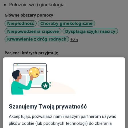
Położnictwo i ginekologia
Główne obszary pomocy
Niepłodność
Choroby ginekologiczne
Niepowodzenia ciążowe
Dysplazja szyjki macicy
a11y_sr_more_disease
Krwawienie z dróg rodnych
+25
Pacjenci których przyjmuję
Dorośli (Tylko pod niektórymi adresami)
Rodzaje konsultacji
Stacjonarne
Zobacz lokalizacje (2)
Zdjęcia i filmy
Szanujemy Twoją prywatność
Akceptując, pozwalasz nam i naszym partnerom używać
plików cookie (lub podobnych technologii) do zbierania