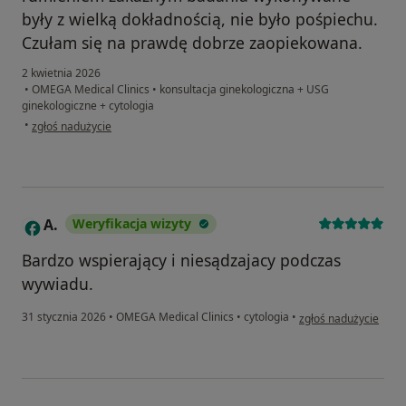
były z wielką dokładnością, nie było pośpiechu.
Czułam się na prawdę dobrze zaopiekowana.
2 kwietnia 2026
•
OMEGA Medical Clinics
•
konsultacja ginekologiczna + USG
ginekologiczne + cytologia
w opinii użytkownika Monika
•
zgłoś nadużycie
A.
Weryfikacja wizyty
A
Bardzo wspierający i niesądzajacy podczas
wywiadu.
w opinii użytkownika 
31 stycznia 2026
•
OMEGA Medical Clinics
•
cytologia
•
zgłoś nadużycie