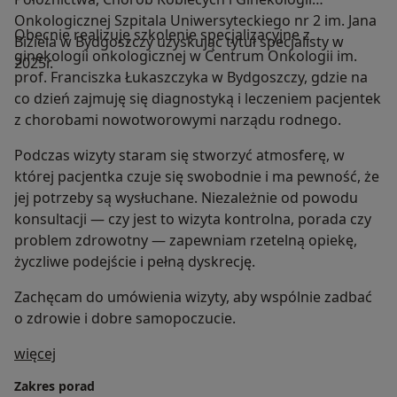
Onkologicznej Szpitala Uniwersyteckiego nr 2 im. Jana
Obecnie realizuję szkolenie specjalizacyjne z
Biziela w Bydgoszczy uzyskując tytuł specjalisty w
ginekologii onkologicznej w Centrum Onkologii im.
2025r.
prof. Franciszka Łukaszczyka w Bydgoszczy, gdzie na
co dzień zajmuję się diagnostyką i leczeniem pacjentek
z chorobami nowotworowymi narządu rodnego.
Podczas wizyty staram się stworzyć atmosferę, w
której pacjentka czuje się swobodnie i ma pewność, że
jej potrzeby są wysłuchane. Niezależnie od powodu
konsultacji — czy jest to wizyta kontrolna, porada czy
problem zdrowotny — zapewniam rzetelną opiekę,
życzliwe podejście i pełną dyskrecję.
Zachęcam do umówienia wizyty, aby wspólnie zadbać
o zdrowie i dobre samopoczucie.
O mnie
więcej
Zakres porad