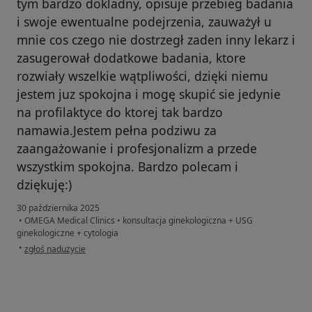
tym bardzo dokladny, opisuje przebieg badania
i swoje ewentualne podejrzenia, zauważył u
mnie cos czego nie dostrzegł zaden inny lekarz i
zasugerował dodatkowe badania, ktore
rozwiały wszelkie wątpliwości, dzięki niemu
jestem juz spokojna i mogę skupić sie jedynie
na profilaktyce do ktorej tak bardzo
namawia.Jestem pełna podziwu za
zaangażowanie i profesjonalizm a przede
wszystkim spokojna. Bardzo polecam i
dziękuję:)
30 października 2025
•
OMEGA Medical Clinics
•
konsultacja ginekologiczna + USG
ginekologiczne + cytologia
w opinii użytkownika Agata
•
zgłoś nadużycie