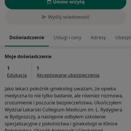
Umów wizytę
Wyślij wiadomość
Doświadczenie
Usługi i ceny
Adresy
Ubezpi
Moje doświadczenie
1
1
Edukacja
Akceptowane ubezpieczenia
Jako lekarz położnik-ginekolog uważam, że opieka
medyczna to nie tylko badanie, ale również rozmowa,
zrozumienie i poczucie bezpieczeństwa. Ukończyłem
Wydział Lekarski Collegium Medicum im. L. Rydygiera
w Bydgoszczy, a następnie odbyłem szkolenie
specjalizacyjne z położnictwa i ginekologii w Klinice
Położnictwa, Chorób Kobiecych i Ginekologii