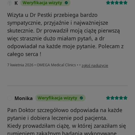
K
Weryfikacja wizyty
Wizyta u Dr Pestki przebiega bardzo
sympatycznie, przyjaźnie i najważniejsze
skutecznie. Dr prowadził moją ciążę pierwszą
więc strasznie dużo miałam pytań, a dr
odpowiadał na każde moje pytanie. Polecam z
całego serca !
w opinii użytkownika K
7 kwietnia 2026
•
OMEGA Medical Clinics
•
•
zgłoś nadużycie
Monika
Weryfikacja wizyty
M
Pan Doktor szczegółowo odpowiada na każde
pytanie i dobiera leczenie pod pacjenta.
Kiedy prowadziłam ciążę, w której zaraziłam się
rumieniem zakaźnym badania wykonywane