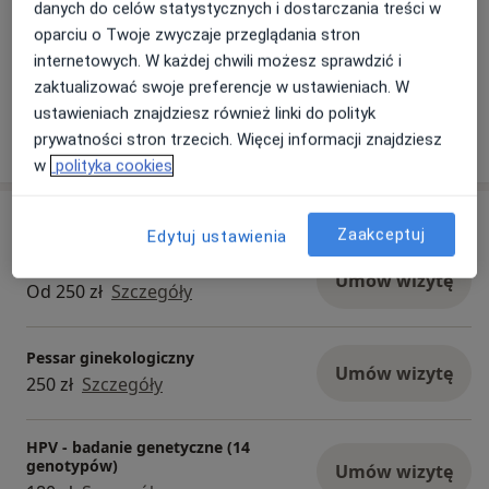
danych do celów statystycznych i dostarczania treści w
oparciu o Twoje zwyczaje przeglądania stron
internetowych. W każdej chwili możesz sprawdzić i
Zobacz galerię (3)
zaktualizować swoje preferencje w ustawieniach. W
ustawieniach znajdziesz również linki do polityk
Pokaż więcej
prywatności stron trzecich. Więcej informacji znajdziesz
o doświadczeniu
w
polityka cookies
Usługi i ceny
Zaakceptuj
Edytuj ustawienia
Konsultacja ginekologiczna
Umów wizytę
Od 250 zł
Szczegóły
Pessar ginekologiczny
Umów wizytę
250 zł
Szczegóły
HPV - badanie genetyczne (14
genotypów)
Umów wizytę