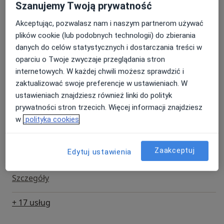
Szanujemy Twoją prywatność
Konsultacja radiologiczna
Szczegóły
Akceptując, pozwalasz nam i naszym partnerom używać
plików cookie (lub podobnych technologii) do zbierania
danych do celów statystycznych i dostarczania treści w
USG jąder
oparciu o Twoje zwyczaje przeglądania stron
Szczegóły
internetowych. W każdej chwili możesz sprawdzić i
zaktualizować swoje preferencje w ustawieniach. W
USG węzłów chłonnych
ustawieniach znajdziesz również linki do polityk
Szczegóły
prywatności stron trzecich. Więcej informacji znajdziesz
w
polityka cookies
USG wątroby
Szczegóły
Zaakceptuj
Edytuj ustawienia
USG układu moczowego
Szczegóły
+ 17 usług