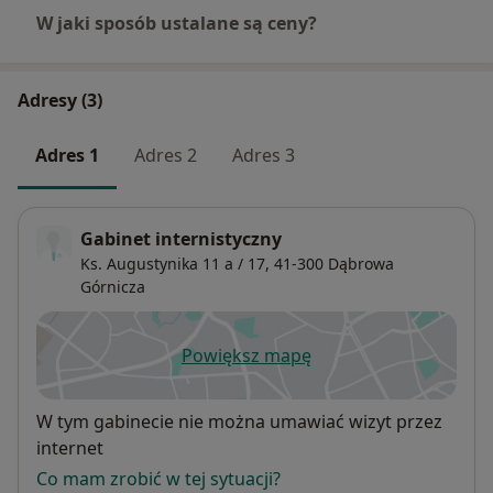
W jaki sposób ustalane są ceny?
Adresy (3)
Adres 1
Adres 2
Adres 3
Gabinet internistyczny
Ks. Augustynika 11 a / 17,
41-300
Dąbrowa
Górnicza
Powiększ mapę
otwiera się w nowej karcie
Dostępność
W tym gabinecie nie można umawiać wizyt przez
internet
Co mam zrobić w tej sytuacji?