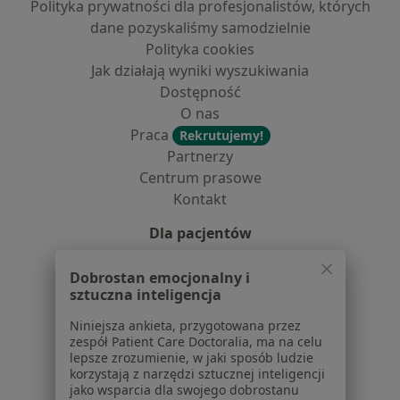
Polityka prywatności dla profesjonalistów, których
dane pozyskaliśmy samodzielnie
Polityka cookies
Jak działają wyniki wyszukiwania
Dostępność
O nas
Praca
Rekrutujemy!
Partnerzy
Centrum prasowe
Kontakt
Dla pacjentów
Lekarze
Dobrostan emocjonalny i
Placówki medyczne
sztuczna inteligencja
Pytania i odpowiedzi
Niniejsza ankieta, przygotowana przez
Usługi i zabiegi
zespół Patient Care Doctoralia, ma na celu
Choroby
lepsze zrozumienie, w jaki sposób ludzie
Pomoc
korzystają z narzędzi sztucznej inteligencji
jako wsparcia dla swojego dobrostanu
Aplikacje mobilne