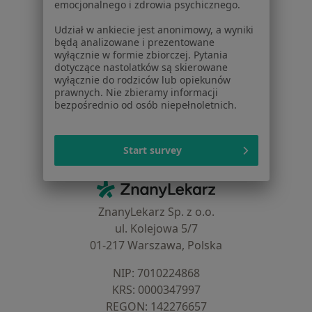
emocjonalnego i zdrowia psychicznego.
Blog dla pacjentów
Udział w ankiecie jest anonimowy, a wyniki
Dla profesjonalistów
będą analizowane i prezentowane
wyłącznie w formie zbiorczej. Pytania
Cennik
dotyczące nastolatków są skierowane
wyłącznie do rodziców lub opiekunów
Dla lekarzy
prawnych. Nie zbieramy informacji
Dla placówek medycznych
bezpośrednio od osób niepełnoletnich.
Noa Notes
nowość
Baza wiedzy
Centrum Pomocy dla Specjalisty
Start survey
Kontakt
ZnanyLekarz - Strona główna
ZnanyLekarz Sp. z o.o.
ul. Kolejowa 5/7
01-217 Warszawa, Polska
NIP: ⁠7010224868
KRS: ⁠0000347997
REGON: ⁠142276657