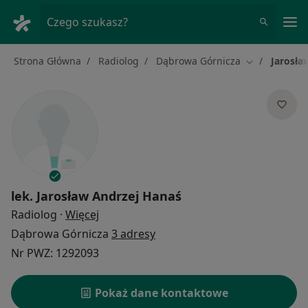
Me
Czego szukasz?
Strona Główna
Radiolog
Dąbrowa Górnicza
Jarosła
Zmień miasto
lek.
Jarosław Andrzej Hanaś
O specjalizacjach
Radiolog
·
Więcej
Dąbrowa Górnicza
3 adresy
Nr PWZ: 1292093
Pokaż dane kontaktowe