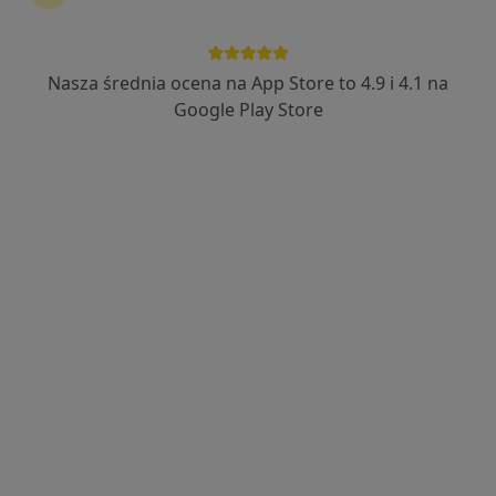
Nasza średnia ocena na App Store to 4.9 i 4.1 na
Niepubliczny Zakład Opieki Zdrowotnej
Google Play Store
"Święta Monika" sp. z o.o.
·
Więcej
Anestezjologia, Chirurgia, Laryngologia
1131 opinii
ul 3-go Maja pawilon nr 9, Dąbrowa Górnicza
•
Mapa
Konsultacja laryngologiczna
300 zł
Pokaż więcej usług
dr n. med. Paweł
Maciej Molga
laryngolog
Brak dostępnych specjalistów z wolnymi terminami w tym centrum medycznym.