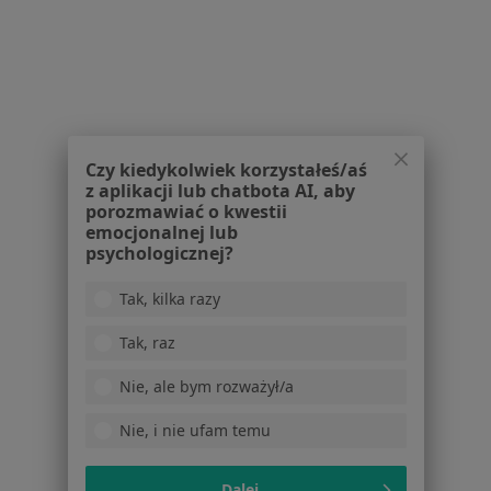
Serwis
Regulamin
Polityka prywatności pacjentów
Czy kiedykolwiek korzystałeś/aś
Polityka prywatności profesjonalistów
z aplikacji lub chatbota AI, aby
Polityka prywatności dla profesjonalistów, których
porozmawiać o kwestii
dane pozyskaliśmy samodzielnie
emocjonalnej lub
psychologicznej?
Polityka cookies
Jak działają wyniki wyszukiwania
Tak, kilka razy
Dostępność
O nas
Tak, raz
Praca
Rekrutujemy!
Partnerzy
Nie, ale bym rozważył/a
Centrum prasowe
Nie, i nie ufam temu
Kontakt
Dla pacjentów
Dalej