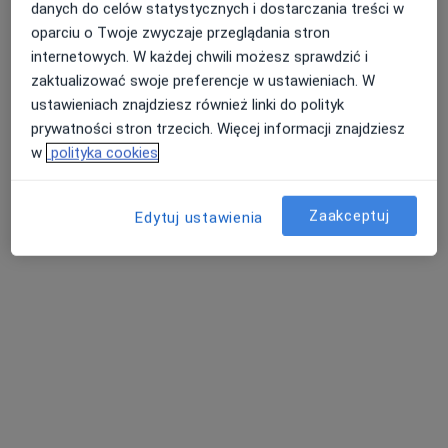
danych do celów statystycznych i dostarczania treści w
lek. Elżbieta
dr n. med. Marcin
lek. Piotr Gawęcki
Lewandowska-
Nolewajka
urolog
oparciu o Twoje zwyczaje przeglądania stron
Jabłońska
ortopeda
internetowych. W każdej chwili możesz sprawdzić i
endokrynolog
zaktualizować swoje preferencje w ustawieniach. W
Zobacz wszystkich 12 specjalistów
ustawieniach znajdziesz również linki do polityk
prywatności stron trzecich. Więcej informacji znajdziesz
Brak dostępnych specjalistów z wolnymi terminami w tym centrum medycznym.
w
polityka cookies
Pokaż profil
Zaakceptuj
Edytuj ustawienia
lek. Rafał Sadło
·
Więcej
Ortopeda