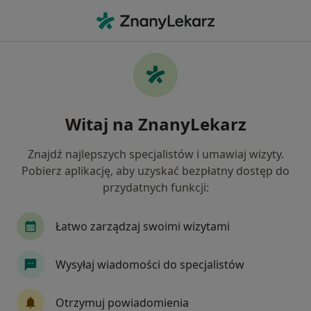
Me
Bóle Kości • Dąbrowa Górnicza, śląskie
Filtry
• 1
Ubezpieczenie
Map
Bóle kości specjaliści w Dąbrowie Górniczej
Witaj na ZnanyLekarz
Jak działają wyniki wyszukiwania
Znajdź najlepszych specjalistów i umawiaj wizyty.
Pobierz aplikację, aby uzyskać bezpłatny dostęp do
Jakiego specjalisty szukasz?
przydatnych funkcji:
Ortopeda
Radiolog
Chirurg
Internist
Łatwo zarządzaj swoimi wizytami
Wysyłaj wiadomości do specjalistów
Otrzymuj powiadomienia