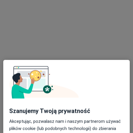
Pokaż profil
Poliklinika Dąbrowska Prinn Sp. z o.o.
·
Więcej
Chirurgia, Interna, Kardiologia
617 opinii
Al. Józefa Piłsudskiego 92, Dąbrowa Górnicza
•
Mapa
USG
50 zł
Szanujemy Twoją prywatność
Pokaż więcej usług
Akceptując, pozwalasz nam i naszym partnerom używać
plików cookie (lub podobnych technologii) do zbierania