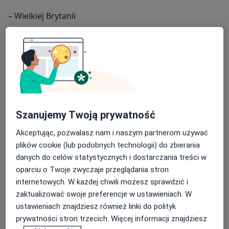
– Wielkiej Brytanii
– Belgii
Przeprowwdzam szkolenia dla lekarzy okulistów z
zakresu:
– hamowania progresji krótkowzroczności
– obliczania mocy soczewek wewnątrzgałkowych
Szanujemy Twoją prywatność
przed operacją zaćmy
Akceptując, pozwalasz nam i naszym partnerom używać
– leczenia owrzodzeń rogówki
plików cookie (lub podobnych technologii) do zbierania
danych do celów statystycznych i dostarczania treści w
Wyniki swoich badań publikowałem w prestiżowych
oparciu o Twoje zwyczaje przeglądania stron
międzynarodowych czasopismach m.in.:
internetowych. W każdej chwili możesz sprawdzić i
zaktualizować swoje preferencje w ustawieniach. W
– Eye
ustawieniach znajdziesz również linki do polityk
– Journal of Glaucoma
prywatności stron trzecich. Więcej informacji znajdziesz