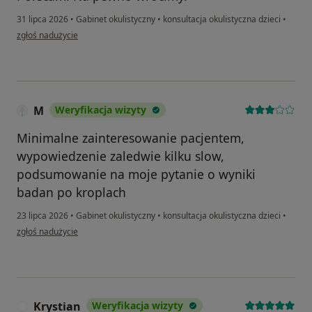
31 lipca 2026
•
Gabinet okulistyczny
•
konsultacja okulistyczna dzieci
•
w opinii użytkownika Luiza
zgłoś nadużycie
M
Weryfikacja wizyty
Minimalne zainteresowanie pacjentem,
wypowiedzenie zaledwie kilku slow,
podsumowanie na moje pytanie o wyniki
badan po kroplach
23 lipca 2026
•
Gabinet okulistyczny
•
konsultacja okulistyczna dzieci
•
w opinii użytkownika M
zgłoś nadużycie
Krystian
Weryfikacja wizyty
K