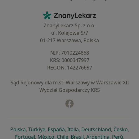
Kontakt
ZnanyLekarz - Strona główna
ZnanyLekarz Sp. z o.o.
ul. Kolejowa 5/7
01-217 Warszawa, Polska
NIP: ⁠7010224868
KRS: ⁠0000347997
REGON: ⁠142276657
Sąd Rejonowy dla m.st. Warszawy w Warszawie XII
Wydział Gospodarczy KRS
Facebook
otwiera się w nowej karcie
otwiera się w nowej karcie
otwiera się w nowej karcie
otwiera się w nowej karcie
otwiera się w nowej karci
otwiera się
otwi
Polska
,
Türkiye
,
España
,
Italia
,
Deutschland
,
Česko
,
otwiera się w nowej karcie
otwiera się w nowej karcie
otwiera się w nowej karcie
otwiera się w nowej kar
otwiera się 
otwier
Portugal
,
México
,
Chile
,
Brasil
,
Argentina
,
Perú
,