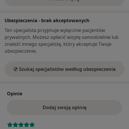
o adresie
następujących czasopismach:
– Ophthalmology
– Journal of Cataract and Refractive Surgery
Ubezpieczenia - brak akceptowanych
– Hypertension
Ten specjalista przyjmuje wyłącznie pacjentów
– Eye and Vision
prywatnych. Możesz opłacić wizytę samodzielnie lub
znaleźć innego specjalistę, który akceptuje Twoje
Jestem członkiem następujących towarzystw
ubezpieczenie.
naukowych:
– Polskie Towarzystwo Okulistyczne
– American Academy of Ophthalmology
Szukaj specjalistów według ubezpieczenia
Operację zaćmy wykonuję w Klinice Sensor w
Warszawie (NFZ) oraz w Klinice Mediq w
Opinie
Legionowie (NFZ oraz prywatnie). W przypadku
chęci zapisu na kwalifikację do operacji zaćmy
Dodaj swoją opinię
proszę o kontakt w wiadomości przez portal
znanylekarz.pl