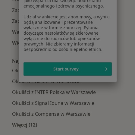
jako wsparcia dla swojego dobrostanu
emocjonalnego i zdrowia psychicznego.
Zaćma w Warszawie
Udział w ankiecie jest anonimowy, a wyniki
Zapalenie spojówek w Warszawie
będą analizowane i prezentowane
wyłącznie w formie zbiorczej. Pytania
Wady wzroku w Warszawie
dotyczące nastolatków są skierowane
wyłącznie do rodziców lub opiekunów
Więcej (15)
prawnych. Nie zbieramy informacji
bezpośrednio od osób niepełnoletnich.
Więcej w kategorii: Najczęście leczone chorob
Najpopularniejsze ubezpieczenia
Start survey
Okuliści z Medicover w Warszawie
Okuliści z Allianz w Warszawie
Okuliści z INTER Polska w Warszawie
Okuliści z Signal Iduna w Warszawie
Okuliści z Compensa w Warszawie
Więcej (12)
Więcej w kategorii: Najpopularniejsze ubezpi