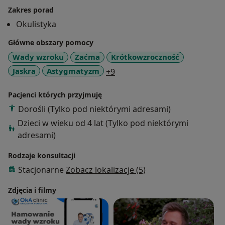
Zakres porad
Okulistyka
Główne obszary pomocy
Wady wzroku
Zaćma
Krótkowzroczność
a11y_sr_more_diseases
Jaskra
Astygmatyzm
+9
Pacjenci których przyjmuję
Dorośli (Tylko pod niektórymi adresami)
Dzieci w wieku od 4 lat (Tylko pod niektórymi
adresami)
Rodzaje konsultacji
Stacjonarne
Zobacz lokalizacje (5)
Zdjęcia i filmy