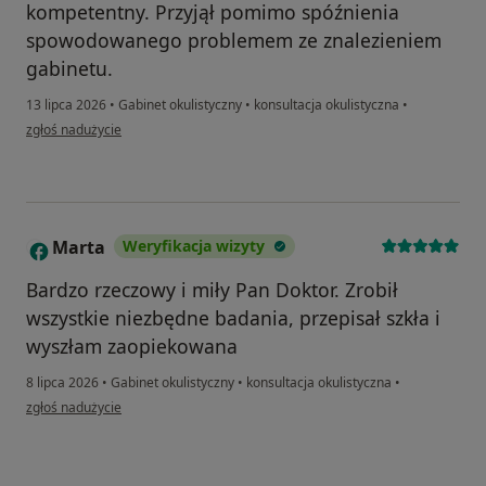
kompetentny. Przyjął pomimo spóźnienia
spowodowanego problemem ze znalezieniem
gabinetu.
13 lipca 2026
•
Gabinet okulistyczny
•
konsultacja okulistyczna
•
w opinii użytkownika MS
zgłoś nadużycie
Marta
Weryfikacja wizyty
M
Bardzo rzeczowy i miły Pan Doktor. Zrobił
wszystkie niezbędne badania, przepisał szkła i
wyszłam zaopiekowana
8 lipca 2026
•
Gabinet okulistyczny
•
konsultacja okulistyczna
•
w opinii użytkownika Marta
zgłoś nadużycie