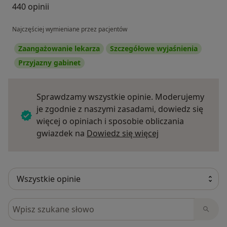
Zapoznaj się z informacjami na moim profilu.
440 opinii
Wybierz dogodny termin i umów wizytę. Do
zobaczenia!
Najczęściej wymieniane przez pacjentów
Zaangażowanie lekarza
Szczegółowe wyjaśnienia
Przyjazny gabinet
Sprawdzamy wszystkie opinie. Moderujemy
je zgodnie z naszymi zasadami, dowiedz się
więcej o opiniach i sposobie obliczania
Dowiedz się więce
gwiazdek na
Dowiedz się więcej
Szukaj w opiniach