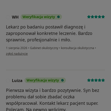
WH
Weryfikacja wizyty
W
Lekarz po badaniu postawił diagnozę i
zaproponował konkretne leczenie. Bardzo
sprawnie, profesjonalnie i miło.
1 sierpnia 2026
•
Gabinet okulistyczny
•
konsultacja okulistyczna
•
w opinii użytkownika WH
zgłoś nadużycie
Luiza
Weryfikacja wizyty
L
Pierwsza wizyta i bardzo pozytywnie. Syn bez
problemu dał sobie zbadać oczka
współpracował. Kontakt lekarz pacjent super.
Polecam. Na pewno wrócimy.