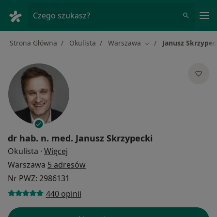
Me
Czego szukasz?
Strona Główna
Okulista
Warszawa
Janusz Skrzypec
Zmień miasto
dr hab. n. med.
Janusz Skrzypecki
O specjalizacjach
Okulista
·
Więcej
Warszawa
5 adresów
Nr PWZ: 2986131
440 opinii