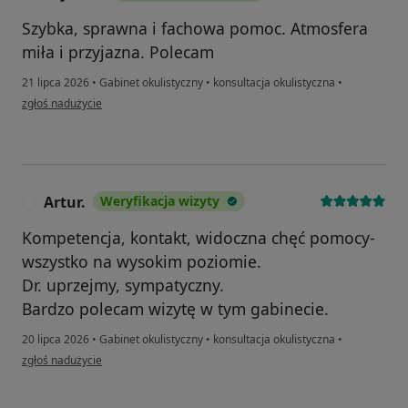
Szybka, sprawna i fachowa pomoc. Atmosfera
miła i przyjazna. Polecam
21 lipca 2026
•
Gabinet okulistyczny
•
konsultacja okulistyczna
•
w opinii użytkownika Krystian
zgłoś nadużycie
Artur.
Weryfikacja wizyty
A
Kompetencja, kontakt, widoczna chęć pomocy-
wszystko na wysokim poziomie.
Dr. uprzejmy, sympatyczny.
Bardzo polecam wizytę w tym gabinecie.
20 lipca 2026
•
Gabinet okulistyczny
•
konsultacja okulistyczna
•
w opinii użytkownika Artur.
zgłoś nadużycie