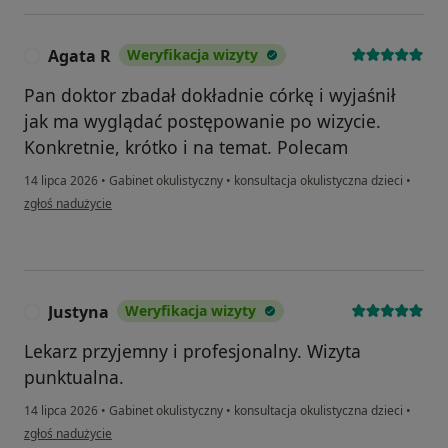
Agata R
Weryfikacja wizyty
A
Pan doktor zbadał dokładnie córkę i wyjaśnił
jak ma wyglądać postępowanie po wizycie.
Konkretnie, krótko i na temat. Polecam
14 lipca 2026
•
Gabinet okulistyczny
•
konsultacja okulistyczna dzieci
•
w opinii użytkownika Agata R
zgłoś nadużycie
Justyna
Weryfikacja wizyty
J
Lekarz przyjemny i profesjonalny. Wizyta
punktualna.
14 lipca 2026
•
Gabinet okulistyczny
•
konsultacja okulistyczna dzieci
•
w opinii użytkownika Justyna
zgłoś nadużycie