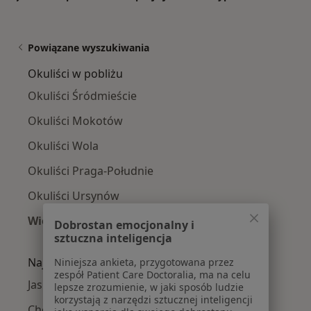
Powiązane wyszukiwania
Okuliści w pobliżu
Okuliści Śródmieście
Okuliści Mokotów
Okuliści Wola
Okuliści Praga-Południe
Okuliści Ursynów
Więcej (14)
Dobrostan emocjonalny i
Więcej w kategorii: Okuliści w pobliżu
sztuczna inteligencja
Najczęście leczone choroby
Niniejsza ankieta, przygotowana przez
zespół Patient Care Doctoralia, ma na celu
Jaskra w Warszawie
lepsze zrozumienie, w jaki sposób ludzie
korzystają z narzędzi sztucznej inteligencji
Choroby oczu w Warszawie