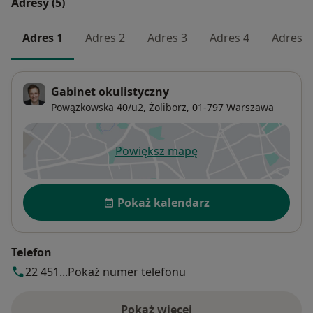
Adresy (5)
– Wielkiej Brytanii
– Belgii
Adres 1
Adres 2
Adres 3
Adres 4
Adres 5
Przeprowwdzam szkolenia dla lekarzy okulistów
z zakresu:
Gabinet okulistyczny
– hamowania progresji krótkowzroczności
Powązkowska 40/u2,
Żoliborz
, 01-797
Warszawa
– obliczania mocy soczewek wewnątrzgałkowych
przed operacją zaćmy
– leczenia owrzodzeń rogówki
Powiększ mapę
otwiera się w nowej karcie
Wyniki swoich badań publikowałem w
Dostępność
prestiżowych międzynarodowych czasopismach
Pokaż kalendarz
m.in.:
– Eye
– Journal of Glaucoma
Telefon
– Current Eye Research
22 451...
Pokaż numer telefonu
Pełnię również funkcję recenzenta, który oceniał
Pokaż więcej
badania naukowe z całego świata, w