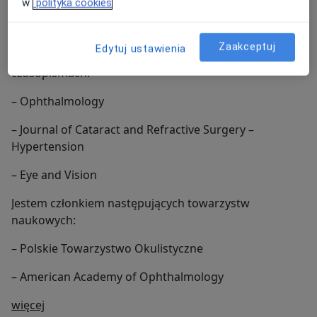
w
polityka cookies
– Current Eye Research
Pełnię również funkcję recenzenta, który oceniał
Zaakceptuj
Edytuj ustawienia
badania naukowe z całego świata, w następujących
czasopismach:
– Ophthalmology
– Journal of Cataract and Refractive Surgery –
Hypertension
– Eye and Vision
Jestem członkiem następujących towarzystw
naukowych:
– Polskie Towarzystwo Okulistyczne
– American Academy of Ophthalmology
O mnie
więcej