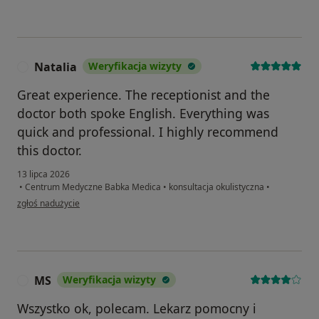
Natalia
Weryfikacja wizyty
N
Great experience. The receptionist and the
doctor both spoke English. Everything was
quick and professional. I highly recommend
this doctor.
13 lipca 2026
•
Centrum Medyczne Babka Medica
•
konsultacja okulistyczna
•
w opinii użytkownika Natalia
zgłoś nadużycie
MS
Weryfikacja wizyty
M
Wszystko ok, polecam. Lekarz pomocny i