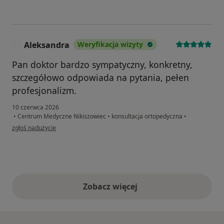
Aleksandra
Weryfikacja wizyty
A
Pan doktor bardzo sympatyczny, konkretny,
szczegółowo odpowiada na pytania, pełen
profesjonalizm.
10 czerwca 2026
•
Centrum Medyczne Nikiszowiec
•
konsultacja ortopedyczna
•
w opinii użytkownika Aleksandra
zgłoś nadużycie
Zobacz więcej
opinie powyżej