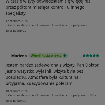
W czasie wizyty dowiedziałem się więcej niż
przez półtora miesiąca kontroli u innego
specjalisty.
12 czerwca 2026
•
Centrum Medyczne Nikiszowiec
•
konsultacja ortopedyczna
•
w opinii użytkownika PM
zgłoś nadużycie
Marlena
Weryfikacja wizyty
M
Jestem bardzo zadowolona z wizyty. Pan Doktor
jasno wszystko wyjaśnił, wizyta była bez
pośpiechu. Atmosfera była kulturalna i
przyjazna. Zdecydowanie polecam
10 czerwca 2026
•
Centrum Medyczne Nikiszowiec
•
konsultacja ortopedyczna + USG
•
w opinii użytkownika Marlena
zgłoś nadużycie