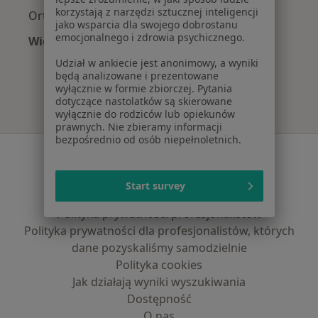
korzystają z narzędzi sztucznej inteligencji
Ortopedzi z Medica Polska w Katowicach
jako wsparcia dla swojego dobrostanu
emocjonalnego i zdrowia psychicznego.
Więcej (11)
Więcej w kategorii: Najpopularniejsze ubezpi
Udział w ankiecie jest anonimowy, a wyniki
będą analizowane i prezentowane
wyłącznie w formie zbiorczej. Pytania
dotyczące nastolatków są skierowane
wyłącznie do rodziców lub opiekunów
prawnych. Nie zbieramy informacji
bezpośrednio od osób niepełnoletnich.
Serwis
Regulamin
Start survey
Polityka prywatności pacjentów
Polityka prywatności profesjonalistów
Polityka prywatności dla profesjonalistów, których
dane pozyskaliśmy samodzielnie
Polityka cookies
Jak działają wyniki wyszukiwania
Dostępność
O nas