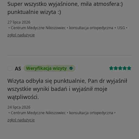
Super wszystko wyjaśnione, miła atmosfera:)
punktualnie wizyta :)
27 lipca 2026
•
Centrum Medyczne Nikiszowiec
•
konsultacja ortopedyczna + USG
•
w opinii użytkownika PJ
zgłoś nadużycie
AS
Weryfikacja wizyty
A
Wizyta odbyła się punktualnie, Pan dr wyjaśnił
wszystkie wyniki badań i wyjaśnił moje
wątpliwości.
24 lipca 2026
•
Centrum Medyczne Nikiszowiec
•
konsultacja ortopedyczna
•
w opinii użytkownika AS
zgłoś nadużycie