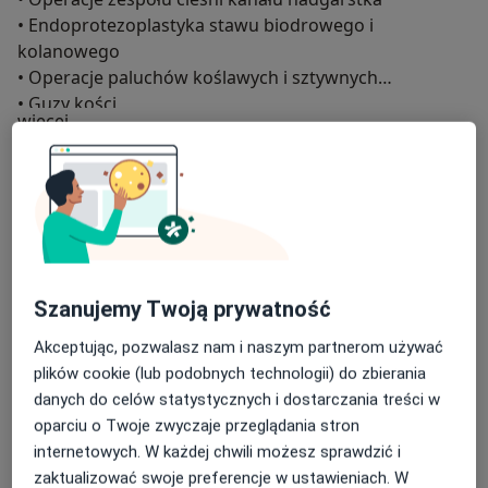
• Endoprotezoplastyka stawu biodrowego i
kolanowego
• Operacje paluchów koślawych i sztywnych
• Guzy kości
O mnie
więcej
• Bóle stawowe
• Urazy w obrębie miednicy, stawu biodrowego, stawu
Zakres porad
skokowego i stopy
Ortopedia i traumatologia narządu ruchu
• Wykorzystanie osocza bogatopłytkowego (PRP) i
Główne obszary pomocy
Orthokine w chorobach stawów i mięśni
• Iniekcje kwasu hialuronowego
Endoproteza
Choroby stawu biodrowego
Zespół cieśni nadgarstka
Paluch koślawy
Szanujemy Twoją prywatność
a11y_sr_more_diseases
Choroby zwyrodnieniowe
+36
Akceptując, pozwalasz nam i naszym partnerom używać
plików cookie (lub podobnych technologii) do zbierania
Pacjenci których przyjmuję
danych do celów statystycznych i dostarczania treści w
Dorośli
oparciu o Twoje zwyczaje przeglądania stron
Rodzaje konsultacji
internetowych. W każdej chwili możesz sprawdzić i
zaktualizować swoje preferencje w ustawieniach. W
Stacjonarne
Zobacz lokalizacje (1)