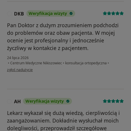
DKB
Weryfikacja wizyty
D
Pan Doktor z dużym zrozumieniem podchodzi
do problemów oraz obaw pacjenta. W mojej
ocenie jest profesjonalny i jednocześnie
życzliwy w kontakcie z pacjentem.
24 lipca 2026
•
Centrum Medyczne Nikiszowiec
•
konsultacja ortopedyczna
•
w opinii użytkownika DKB
zgłoś nadużycie
AH
Weryfikacja wizyty
A
Lekarz wykazał się dużą wiedzą, cierpliwością i
zaangażowaniem. Dokładnie wysłuchał moich
dolegliwości, przeprowadził szczegółowe