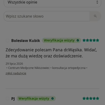
Szukaj w opiniach
Bolesław Kubik
Weryfikacja wizyty
B
Zdecydowanie polecam Pana dr.Wąsika. Widać,
że ma dużą wiedzę oraz doświadczenie.
29 lipca 2026
•
Centrum Medyczne Nikiszowiec
•
konsultacja ortopedyczna
•
w opinii użytkownika Bolesław Kubik
zgłoś nadużycie
PJ
Weryfikacja wizyty
P