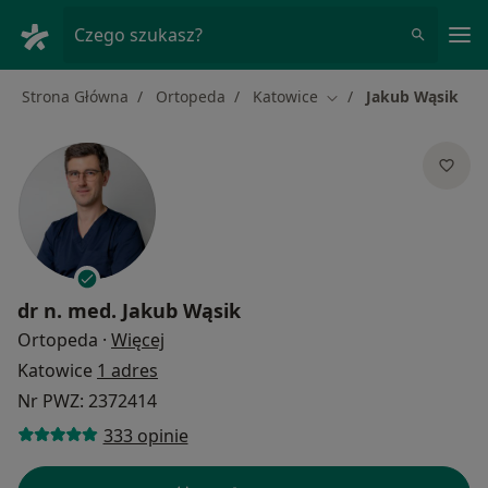
Me
Czego szukasz?
Strona Główna
Ortopeda
Katowice
Jakub Wąsik
Zmień miasto
dr n. med.
Jakub Wąsik
O specjalizacjach
Ortopeda
·
Więcej
Katowice
1 adres
Nr PWZ: 2372414
333 opinie