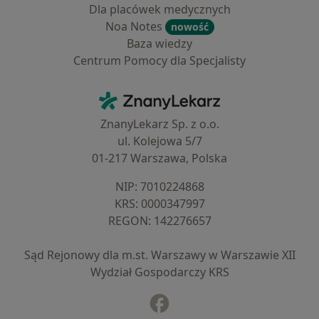
Dla placówek medycznych
Noa Notes
nowość
Baza wiedzy
Centrum Pomocy dla Specjalisty
Kontakt
ZnanyLekarz - Strona główna
ZnanyLekarz Sp. z o.o.
ul. Kolejowa 5/7
01-217 Warszawa, Polska
NIP: ⁠7010224868
KRS: ⁠0000347997
REGON: ⁠142276657
Sąd Rejonowy dla m.st. Warszawy w Warszawie XII
Wydział Gospodarczy KRS
Facebook
otwiera się w nowej karcie