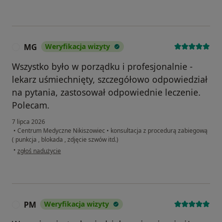
MG
Weryfikacja wizyty
M
Wszystko było w porządku i profesjonalnie -
lekarz uśmiechnięty, szczegółowo odpowiedział
na pytania, zastosował odpowiednie leczenie.
Polecam.
7 lipca 2026
•
Centrum Medyczne Nikiszowiec
•
konsultacja z procedurą zabiegową
( punkcja , blokada , zdjęcie szwów itd.)
w opinii użytkownika MG
•
zgłoś nadużycie
PM
Weryfikacja wizyty
P