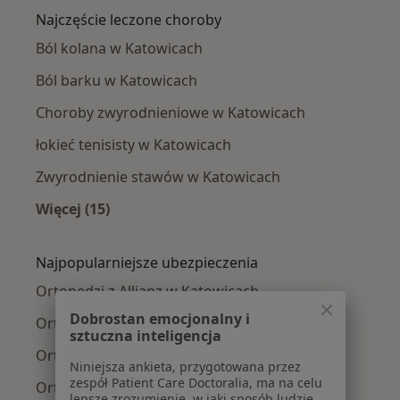
Najczęście leczone choroby
Ból kolana w Katowicach
Ból barku w Katowicach
Choroby zwyrodnieniowe w Katowicach
łokieć tenisisty w Katowicach
Zwyrodnienie stawów w Katowicach
Więcej (15)
Więcej w kategorii: Najczęście leczone chorob
Najpopularniejsze ubezpieczenia
Ortopedzi z Allianz w Katowicach
Dobrostan emocjonalny i
Ortopedzi z POLMED w Katowicach
sztuczna inteligencja
Ortopedzi z Signal Iduna w Katowicach
Niniejsza ankieta, przygotowana przez
zespół Patient Care Doctoralia, ma na celu
Ortopedzi z NFZ w Katowicach
lepsze zrozumienie, w jaki sposób ludzie