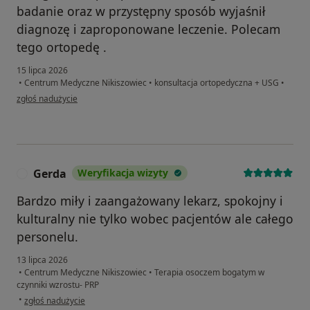
badanie oraz w przystępny sposób wyjaśnił
diagnozę i zaproponowane leczenie. Polecam
tego ortopedę .
15 lipca 2026
•
Centrum Medyczne Nikiszowiec
•
konsultacja ortopedyczna + USG
•
w opinii użytkownika AH
zgłoś nadużycie
Gerda
Weryfikacja wizyty
G
Bardzo miły i zaangażowany lekarz, spokojny i
kulturalny nie tylko wobec pacjentów ale całego
personelu.
13 lipca 2026
•
Centrum Medyczne Nikiszowiec
•
Terapia osoczem bogatym w
czynniki wzrostu- PRP
w opinii użytkownika Gerda
•
zgłoś nadużycie