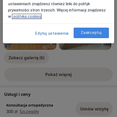
ustawieniach znajdziesz również linki do polityk
Zdjęcia i filmy
prywatności stron trzecich. Więcej informacji znajdziesz
w
polityka cookies
Zaakceptuj
Edytuj ustawienia
Zobacz galerię (6)
Pokaż więcej
o doświadczeniu
Usługi i ceny
Konsultacja ortopedyczna
Umów wizytę
300 zł
Szczegóły