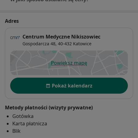
Adres
Centrum Medyczne Nikiszowiec
Gospodarcza 48,
40-432
Katowice
Powiększ mapę
otwiera się w nowej karcie
Dostępność
Pokaż kalendarz
Metody płatności (wizyty prywatne)
Gotówka
Karta płatnicza
Blik