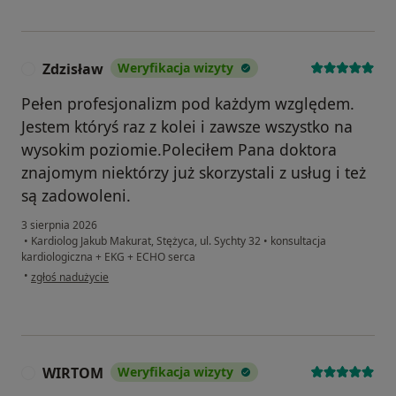
Zdzisław
Weryfikacja wizyty
Z
Pełen profesjonalizm pod każdym względem.
Jestem któryś raz z kolei i zawsze wszystko na
wysokim poziomie.Poleciłem Pana doktora
znajomym niektórzy już skorzystali z usług i też
są zadowoleni.
3 sierpnia 2026
•
Kardiolog Jakub Makurat, Stężyca, ul. Sychty 32
•
konsultacja
kardiologiczna + EKG + ECHO serca
w opinii użytkownika Zdzisław
•
zgłoś nadużycie
WIRTOM
Weryfikacja wizyty
W