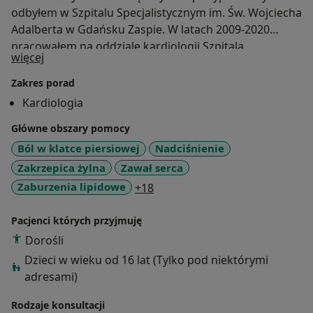
odbyłem w Szpitalu Specjalistycznym im. Św. Wojciecha
Adalberta w Gdańsku Zaspie. W latach 2009-2020
pracowałem na oddziale kardiologii Szpitala
O mnie
więcej
Specjalistycznego w Kościerzynie. W toku prowadzonej
w latach 2010-2016 specjalizacji z kardiologii
Zakres porad
uzyskałem wiedzę i doświadczenie niezbędne do
Kardiologia
diagnostyki i leczenia pacjentów z chorobami układu
Główne obszary pomocy
sercowo-naczyniowego. W swoim gabinecie posługuję
się nowoczesnymi sprawdzonym sprzętem, gdyż
Ból w klatce piersiowej
Nadciśnienie
zależy mi na postawieniu trafnej diagnozy i wdrożeniu
Zakrzepica żylna
Zawał serca
odpowiedniego leczenia. Serdecznie zapraszam, Lek.
a11y_sr_more_diseases
Zaburzenia lipidowe
+18
Jakub Makurat
Pacjenci których przyjmuję
Dorośli
Dzieci w wieku od 16 lat (Tylko pod niektórymi
adresami)
Rodzaje konsultacji