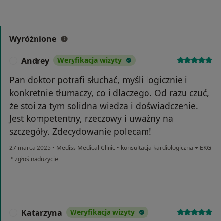
Wyróżnione
Andrey
Weryfikacja wizyty
A
Pan doktor potrafi słuchać, myśli logicznie i
konkretnie tłumaczy, co i dlaczego. Od razu czuć,
że stoi za tym solidna wiedza i doświadczenie.
Jest kompetentny, rzeczowy i uważny na
szczegóły. Zdecydowanie polecam!
27 marca 2025
•
Mediss Medical Clinic
•
konsultacja kardiologiczna + EKG
w opinii użytkownika Andrey
•
zgłoś nadużycie
Katarzyna
Weryfikacja wizyty
K