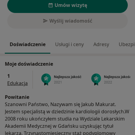
Umów wizytę
Wyślij wiadomość
Doświadczenie
Usługi i ceny
Adresy
Ubezpi
Moje doświadczenie
1
Edukacja
Powitanie
Szanowni Państwo, Nazywam się Jakub Makurat.
Jestem specjalistą w dziedzinie kardiologii dorosłych.W
2008 roku ukończyłem studia na Wydziale Lekarskim
Akademii Medycznej w Gdańsku uzyskując tytuł
lekarza. Trzynastomiesięczny staż podyplomowy