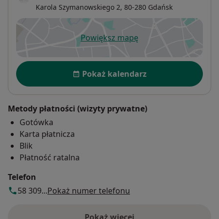
Karola Szymanowskiego 2,
80-280
Gdańsk
Powiększ mapę
otwiera się w nowej karcie
Dostępność
Pokaż kalendarz
Metody płatności (wizyty prywatne)
Gotówka
Karta płatnicza
Blik
Płatność ratalna
Telefon
58 309...
Pokaż numer telefonu
Pokaż więcej