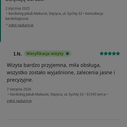
2 stycznia 2025
•
Kardiolog Jakub Makurat, Stężyca, ul. Sychty 32
•
konsultacja
kardiologiczna
w opinii użytkownika RAFAŁ
•
zgłoś nadużycie
I.N.
Weryfikacja wizyty
I
Wizyta bardzo przyjemna, miła obsługa,
wszystko zostało wyjaśnione, zalecenia jasne i
precyzyjne.
7 sierpnia 2026
•
Kardiolog Jakub Makurat, Stężyca, ul. Sychty 32
•
ECHO serca
•
w opinii użytkownika I.N.
zgłoś nadużycie