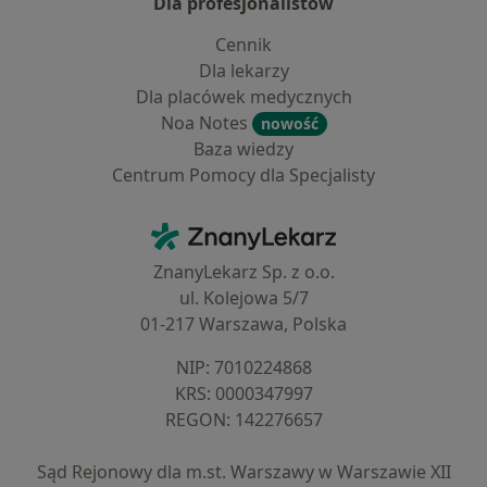
Dla profesjonalistów
Cennik
Dla lekarzy
Dla placówek medycznych
Noa Notes
nowość
Baza wiedzy
Centrum Pomocy dla Specjalisty
Kontakt
ZnanyLekarz - Strona główna
ZnanyLekarz Sp. z o.o.
ul. Kolejowa 5/7
01-217 Warszawa, Polska
NIP: ⁠7010224868
KRS: ⁠0000347997
REGON: ⁠142276657
Sąd Rejonowy dla m.st. Warszawy w Warszawie XII