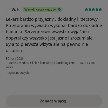
W. Ł.
Weryfikacja wizyty
W
Lekarz bardzo przyjazny , dokładny i rzeczowy.
Po zebraniu wywiadu wykonał bardzo dokładne
badania. Szczegółowo wszystko wyjaśnił i
dopytał czy wszystko jest jasne i zrozumiałe.
Była to pierwsza wizyta ale na pewno nie
ostatnia.
30 lipca 2026
•
Mediss Medical Clinic
•
konsultacja kardiologiczna + EKG + ECHO
serca
w opinii użytkownika W. Ł.
•
zgłoś nadużycie
Zobacz więcej
opinie powyżej