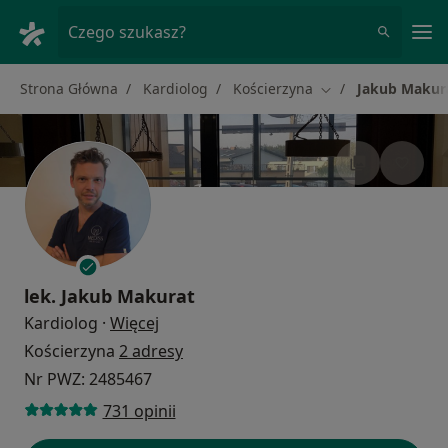
Me
Czego szukasz?
Strona Główna
Kardiolog
Kościerzyna
Jakub Makur
Zmień miasto
lek.
Jakub Makurat
O specjalizacjach
Kardiolog
·
Więcej
Kościerzyna
2 adresy
Nr PWZ: 2485467
731 opinii