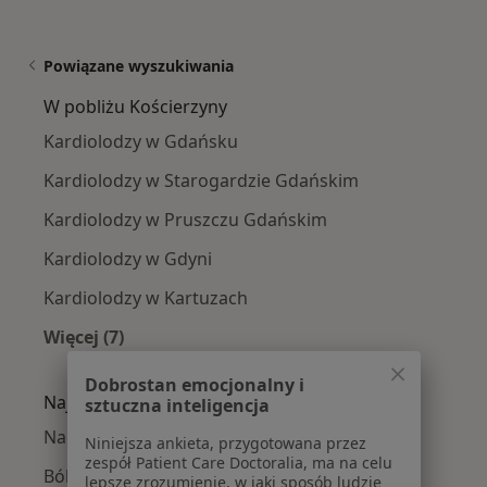
Powiązane wyszukiwania
W pobliżu Kościerzyny
Kardiolodzy w Gdańsku
Kardiolodzy w Starogardzie Gdańskim
Kardiolodzy w Pruszczu Gdańskim
Kardiolodzy w Gdyni
Kardiolodzy w Kartuzach
Więcej (7)
Więcej w kategorii: W pobliżu Kościerzyny
Dobrostan emocjonalny i
Najczęście leczone choroby
sztuczna inteligencja
Nadciśnienie tętnicze w Kościerzynie
Niniejsza ankieta, przygotowana przez
zespół Patient Care Doctoralia, ma na celu
Ból w klatce piersiowej w Kościerzynie
lepsze zrozumienie, w jaki sposób ludzie