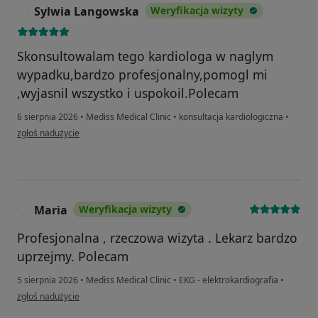
Sylwia Langowska
Weryfikacja wizyty
S
Skonsultowalam tego kardiologa w naglym
wypadku,bardzo profesjonalny,pomogl mi
,wyjasnil wszystko i uspokoil.Polecam
6 sierpnia 2026
•
Mediss Medical Clinic
•
konsultacja kardiologiczna
•
w opinii użytkownika Sylwia Langowska
zgłoś nadużycie
Maria
Weryfikacja wizyty
M
Profesjonalna , rzeczowa wizyta . Lekarz bardzo
uprzejmy. Polecam
5 sierpnia 2026
•
Mediss Medical Clinic
•
EKG - elektrokardiografia
•
w opinii użytkownika Maria
zgłoś nadużycie