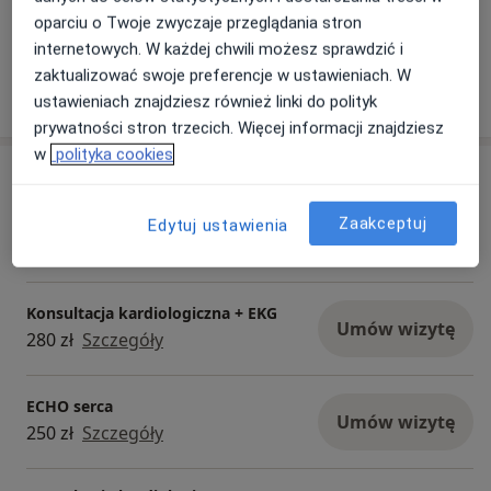
tym solidna wiedza i doświadczenie.
wyników badań
Andrey
oparciu o Twoje zwyczaje przeglądania stron
Jest kompetentny, rzeczowy i
odpowiadał na
internetowych. W każdej chwili możesz sprawdzić i
uważny na szczegóły. Zdecydo...
Polecam
zaktualizować swoje preferencje w ustawieniach. W
Pokaż więcej
o doświadczeniu
ustawieniach znajdziesz również linki do polityk
prywatności stron trzecich. Więcej informacji znajdziesz
w
polityka cookies
Usługi i ceny
Konsultacja kardiologiczna
Zaakceptuj
Edytuj ustawienia
Umów wizytę
250 zł - 280 zł
Szczegóły
Konsultacja kardiologiczna + EKG
Umów wizytę
280 zł
Szczegóły
ECHO serca
Umów wizytę
250 zł
Szczegóły