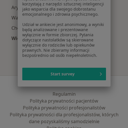
korzystają z narzędzi sztucznej inteligencji
Arytmia w Kościerzynie
jako wsparcia dla swojego dobrostanu
emocjonalnego i zdrowia psychicznego.
Wady serca w Kościerzynie
Udział w ankiecie jest anonimowy, a wyniki
Choroba niedokrwienna serca w Kościerzynie
będą analizowane i prezentowane
wyłącznie w formie zbiorczej. Pytania
Więcej (15)
dotyczące nastolatków są skierowane
Więcej w kategorii: Najczęście leczone chorob
wyłącznie do rodziców lub opiekunów
prawnych. Nie zbieramy informacji
bezpośrednio od osób niepełnoletnich.
Start survey
Serwis
Regulamin
Polityka prywatności pacjentów
Polityka prywatności profesjonalistów
Polityka prywatności dla profesjonalistów, których
dane pozyskaliśmy samodzielnie