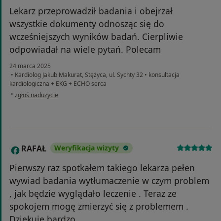
Lekarz przeprowadził badania i obejrzał
wszystkie dokumenty odnosząc się do
wcześniejszych wyników badań. Cierpliwie
odpowiadał na wiele pytań. Polecam
24 marca 2025
•
Kardiolog Jakub Makurat, Stężyca, ul. Sychty 32
•
konsultacja
kardiologiczna + EKG + ECHO serca
w opinii użytkownika Katarzyna
•
zgłoś nadużycie
RAFAŁ
Weryfikacja wizyty
R
Pierwszy raz spotkałem takiego lekarza pełen
wywiad badania wytłumaczenie w czym problem
, jak będzie wyglądało leczenie . Teraz ze
spokojem mogę zmierzyć się z problemem .
Dziękuję bardzo.