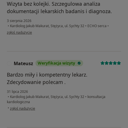
Wizyta bez kolejki. Szczegulowa analiza
dokumentacji lekarskich badanis i diagnoza.
3 sierpnia 2026
•
Kardiolog Jakub Makurat, Stężyca, ul. Sychty 32
•
ECHO serca
•
w opinii użytkownika WIRTOM
zgłoś nadużycie
Mateusz
Weryfikacja wizyty
M
Bardzo miły i kompetentny lekarz.
Zdecydowanie polecam .
31 lipca 2026
•
Kardiolog Jakub Makurat, Stężyca, ul. Sychty 32
•
konsultacja
kardiologiczna
w opinii użytkownika Mateusz
•
zgłoś nadużycie