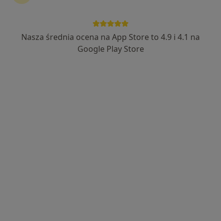
Kardiolog, Internista
7 opinii
Saturna 2/4, Straszyn
•
Mapa
Nasza średnia ocena na App Store to 4.9 i 4.1 na
BielClinic
Google Play Store
Konsultacja kardiologiczna
od 300 zł
Specjalista nie oferuje umawiania online pod tym adresem.
Poproś o wizytę
Dostępni specjaliści
Specjaliści znajdują się poza Straszyn, pomorskie, w
obszarach bliskich Twojemu wyszukiwaniu.