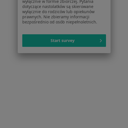
wyłącznie w formie zbiorczej. Pytania
Kardiolodzy w Starogardzie Gdańskim
dotyczące nastolatków są skierowane
wyłącznie do rodziców lub opiekunów
Kardiolodzy w Tczewie
prawnych. Nie zbieramy informacji
bezpośrednio od osób niepełnoletnich.
Więcej (14)
Więcej w kategorii: W pobliżu
Start survey
Najczęstsze schorzenia
Ból barku Straszyn
Ból kolana Straszyn
Ból pleców Straszyn
Bóle korzeniowe Straszyn
Bóle kręgosłupa Straszyn
Strona Główna
Kardiolog
Straszyn
Zmień miasto