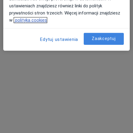
ustawieniach znajdziesz również linki do polityk
prywatności stron trzecich. Więcej informacji znajdziesz
w
polityka cookies
Zaakceptuj
Edytuj ustawienia
Bezpieczne płatności
lek. Justyna Rohun
·
Więcej
W trakcie specjalizacji (Kardiolog)
21 opinii
Adres 1
Adres 2
Online
Wajdeloty 12A, Gdańsk
•
Mapa
Medycyna SimClinic
Konsultacja kardiologiczna
280 zł
Specjalista nie oferuje umawiania online pod tym adresem.