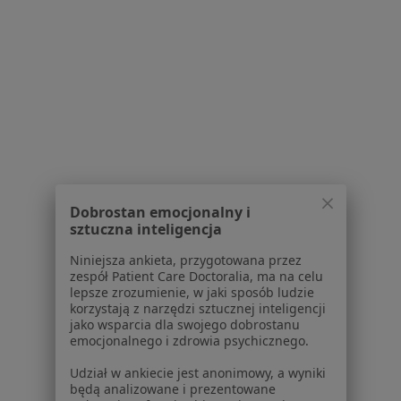
BielClinic
·
Więcej
Kardiologia, Dermatologia, Laryngologia
8 opinii
Saturna 2/4, Straszyn
•
Mapa
Konsultacja kardiologiczna
od 300 zł
Brak dostępnych specjalistów z wolnymi terminami w tym centrum medycznym.
Pokaż profil
Dobrostan emocjonalny i
sztuczna inteligencja
Powiązane wyszukiwania
|
Oferty pracy - Kardiolog
Niniejsza ankieta, przygotowana przez
zespół Patient Care Doctoralia, ma na celu
W pobliżu
lepsze zrozumienie, w jaki sposób ludzie
korzystają z narzędzi sztucznej inteligencji
Kardiolodzy w Gdańsku
jako wsparcia dla swojego dobrostanu
emocjonalnego i zdrowia psychicznego.
Kardiolodzy w Gdyni
Udział w ankiecie jest anonimowy, a wyniki
Kardiolodzy w Wejherowie
będą analizowane i prezentowane