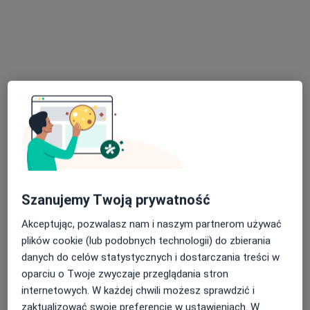
Bezpieczne płatności
dr n. med. Nader Elmasri
·
Więcej
Kardiolog, Angiolog, Flebolog
56 opinii
Toruńska 18D, Gdańsk
•
Mapa
BaltiCOR
Szanujemy Twoją prywatność
Konsultacja kardiologiczna
300 zł
Akceptując, pozwalasz nam i naszym partnerom używać
Specjalista nie oferuje umawiania online pod tym adresem.
plików cookie (lub podobnych technologii) do zbierania
danych do celów statystycznych i dostarczania treści w
Poproś o wizytę
oparciu o Twoje zwyczaje przeglądania stron
internetowych. W każdej chwili możesz sprawdzić i
zaktualizować swoje preferencje w ustawieniach. W