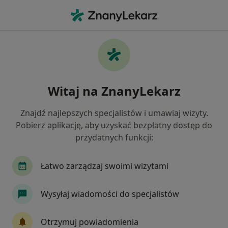
Me
Kardiolog • Straszyn, pomorskie
Filtry
Mapa
Polecani kardiolodzy w
Witaj na ZnanyLekarz
Jak działają wyniki wyszukiwania
Znajdź najlepszych specjalistów i umawiaj wizyty.
Pobierz aplikację, aby uzyskać bezpłatny dostęp do
przydatnych funkcji:
Łatwo zarządzaj swoimi wizytami
Wysyłaj wiadomości do specjalistów
Bezpieczne płatności
dr n. med. Marta Fijałkowska
Otrzymuj powiadomienia