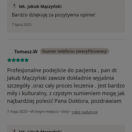
lek. Jakub Mączyński
Bardzo dziękuję za pozytywna opinie!
7 lipca 2025
Tomasz.W
Numer telefonu zweryfikowany
T
Profesjonalne podejście do pacjenta , pan dr.
Jakub Mączyński zawsze dokładnie wyjaśnia
szczegóły ,oraz cały proces leczenia . Jest bardzo
miły i kulturalny, z czystym sumieniem mogę jak
najbardziej polecić Pana Doktora, pozdrawiam
w opinii użytkownika Tomasz.W
7 maja 2025
•
W innym miejscu
•
Inny
•
zgłoś nadużycie
lek. Jakub Mączyński