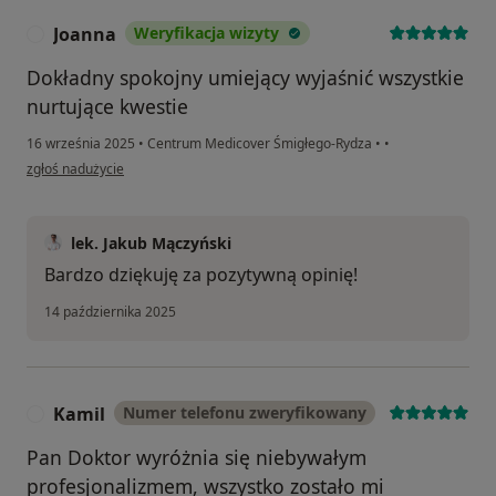
Joanna
Weryfikacja wizyty
J
Dokładny spokojny umiejący wyjaśnić wszystkie
nurtujące kwestie
16 września 2025
•
Centrum Medicover Śmigłego-Rydza
•
•
w opinii użytkownika Joanna
zgłoś nadużycie
lek. Jakub Mączyński
Bardzo dziękuję za pozytywną opinię!
14 października 2025
Kamil
Numer telefonu zweryfikowany
K
Pan Doktor wyróżnia się niebywałym
profesjonalizmem, wszystko zostało mi