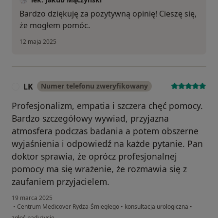
Bardzo dziękuję za pozytywną opinię! Cieszę się,
że mogłem pomóc.
12 maja 2025
LK
Numer telefonu zweryfikowany
L
Profesjonalizm, empatia i szczera chęć pomocy.
Bardzo szczegółowy wywiad, przyjazna
atmosfera podczas badania a potem obszerne
wyjaśnienia i odpowiedź na każde pytanie. Pan
doktor sprawia, że oprócz profesjonalnej
pomocy ma się wrażenie, że rozmawia się z
zaufaniem przyjacielem.
19 marca 2025
•
Centrum Medicover Rydza-Śmiegłego
•
konsultacja urologiczna
•
w opinii użytkownika LK
zgłoś nadużycie