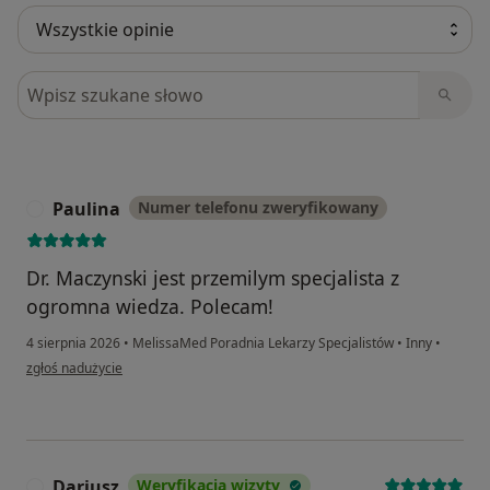
Szukaj w opiniach
Paulina
Numer telefonu zweryfikowany
P
Dr. Maczynski jest przemilym specjalista z
ogromna wiedza. Polecam!
4 sierpnia 2026
•
MelissaMed Poradnia Lekarzy Specjalistów
•
Inny
•
w opinii użytkownika Paulina
zgłoś nadużycie
Dariusz
Weryfikacja wizyty
D