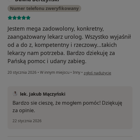
Numer telefonu zweryfikowany
Jestem mega zadowolony, konkretny,
zaangażowany lekarz urolog. Wszystko wyjaśnił
od a do z, kompetentny i rzeczowy...takich
lekarzy nam potrzeba. Bardzo dziekuję za
Pańską pomoc i udany zabieg.
w opinii użytkownika Dawid Berc
20 stycznia 2026
•
W innym miejscu
•
Inny
•
zgłoś nadużycie
lek. Jakub Mączyński
Bardzo sie cieszę, że mogłem pomóc! Dziękuję
za opinie.
22 stycznia 2026