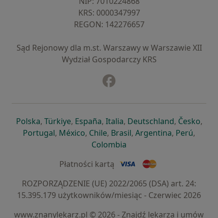
NIP: ⁠7010224868
KRS: ⁠0000347997
REGON: ⁠142276657
Sąd Rejonowy dla m.st. Warszawy w Warszawie XII
Wydział Gospodarczy KRS
Facebook
otwiera się w nowej karcie
otwiera się w nowej karcie
otwiera się w nowej karcie
otwiera się w nowej karcie
otwiera się w nowej karci
otwiera się
otwi
Polska
,
Türkiye
,
España
,
Italia
,
Deutschland
,
Česko
,
otwiera się w nowej karcie
otwiera się w nowej karcie
otwiera się w nowej karcie
otwiera się w nowej kar
otwiera się 
otwier
Portugal
,
México
,
Chile
,
Brasil
,
Argentina
,
Perú
,
otwiera się w nowej karc
Colombia
Płatności kartą
ROZPORZĄDZENIE (UE) 2022/2065 (DSA) art. 24:
15.395.179 użytkowników/miesiąc - Czerwiec 2026
www.znanylekarz.pl © 2026 - Znajdź lekarza i umów