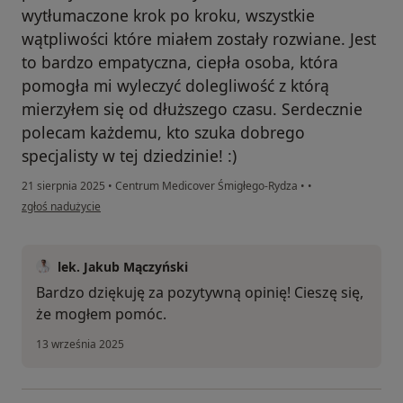
wytłumaczone krok po kroku, wszystkie
wątpliwości które miałem zostały rozwiane. Jest
to bardzo empatyczna, ciepła osoba, która
pomogła mi wyleczyć dolegliwość z którą
mierzyłem się od dłuższego czasu. Serdecznie
polecam każdemu, kto szuka dobrego
specjalisty w tej dziedzinie! :)
21 sierpnia 2025
•
Centrum Medicover Śmigłego-Rydza
•
•
w opinii użytkownika Kamil
zgłoś nadużycie
lek. Jakub Mączyński
Bardzo dziękuję za pozytywną opinię! Cieszę się,
że mogłem pomóc.
13 września 2025