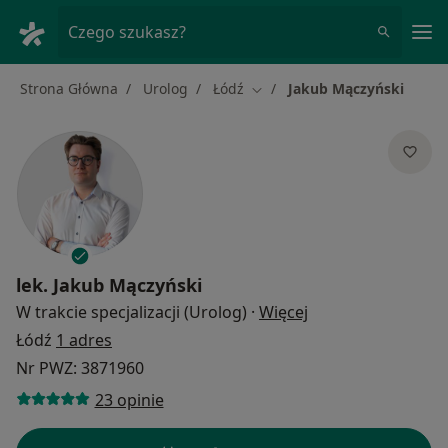
Me
Czego szukasz?
Strona Główna
Urolog
Łódź
Jakub Mączyński
Zmień miasto
lek.
Jakub Mączyński
O specjalizacjach
W trakcie specjalizacji (Urolog)
·
Więcej
Łódź
1 adres
Nr PWZ: 3871960
23 opinie