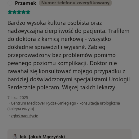
Przemek
Numer telefonu zweryfikowany
P
Bardzo wysoka kultura osobista oraz
nadzwyczajna cierpliwość do pacjenta. Trafiłem
do doktora z kamicą nerkową - wszystko
dokładnie sprawdził i wyjaśnił. Zabieg
przeprowadzony bez problemów pomimo
pewnego poziomu komplikacji. Doktor nie
zawahał się konsultować mojego przypadku z
bardziej doświadczonymi specjalistami Urologii.
Serdecznie polecam. Więcej takich lekarzy
7 lipca 2025
•
Centrum Medicover Rydza-Śmiegłego
•
konsultacja urologiczna
(kolejna wizyta)
w opinii użytkownika Przemek
•
zgłoś nadużycie
lek. Jakub Mączyński