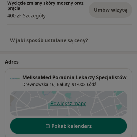
Wycięcie zmiany skóry moszny oraz
prącia
Umów wizytę
400 zł
Szczegóły
W jaki sposób ustalane są ceny?
Adres
MelissaMed Poradnia Lekarzy Specjalistów
Drewnowska 16,
Bałuty
, 91-002
Łódź
Powiększ mapę
otwiera się w nowej karcie
Dostępność
Pokaż kalendarz