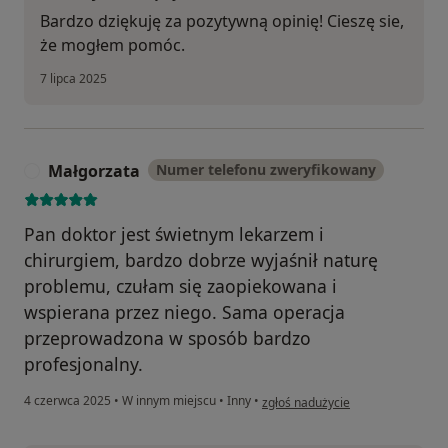
Bardzo dziękuję za pozytywną opinię! Cieszę sie,
że mogłem pomóc.
7 lipca 2025
Małgorzata
Numer telefonu zweryfikowany
M
Pan doktor jest świetnym lekarzem i
chirurgiem, bardzo dobrze wyjaśnił naturę
problemu, czułam się zaopiekowana i
wspierana przez niego. Sama operacja
przeprowadzona w sposób bardzo
profesjonalny.
w opinii użytkownika Małgorzata
4 czerwca 2025
•
W innym miejscu
•
Inny
•
zgłoś nadużycie