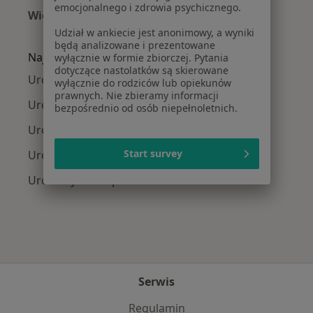
emocjonalnego i zdrowia psychicznego.
Więcej (15)
Więcej w kategorii: Najczęście leczone chorob
Udział w ankiecie jest anonimowy, a wyniki
będą analizowane i prezentowane
Najpopularniejsze ubezpieczenia
wyłącznie w formie zbiorczej. Pytania
dotyczące nastolatków są skierowane
Urolodzy z Allianz w Łodzi
wyłącznie do rodziców lub opiekunów
prawnych. Nie zbieramy informacji
Urolodzy z Medicover w Łodzi
bezpośrednio od osób niepełnoletnich.
Urolodzy z PZU Zdrowie w Łodzi
Start survey
Urolodzy z Signal Iduna w Łodzi
Urolodzy z Compensa w Łodzi
Serwis
Regulamin