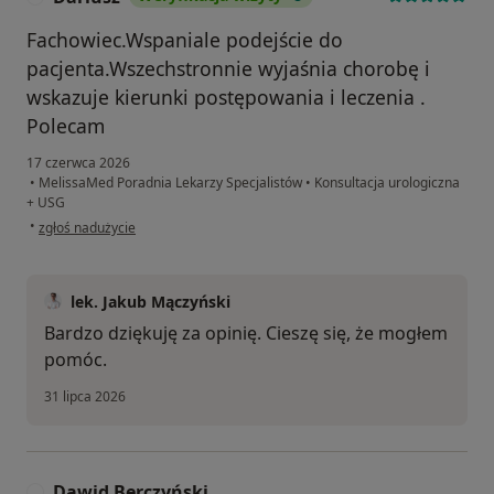
Fachowiec.Wspaniale podejście do
pacjenta.Wszechstronnie wyjaśnia chorobę i
wskazuje kierunki postępowania i leczenia .
Polecam
17 czerwca 2026
•
MelissaMed Poradnia Lekarzy Specjalistów
•
Konsultacja urologiczna
+ USG
w opinii użytkownika Dariusz
•
zgłoś nadużycie
lek. Jakub Mączyński
Bardzo dziękuję za opinię. Cieszę się, że mogłem
pomóc.
31 lipca 2026
Dawid Berczyński
D