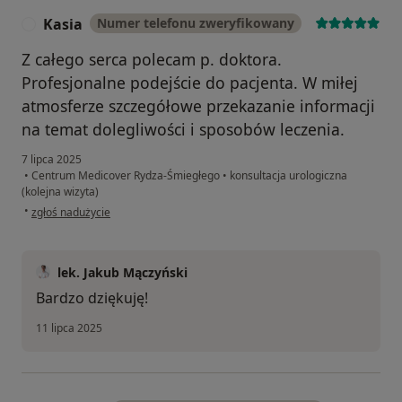
Kasia
Numer telefonu zweryfikowany
K
Z całego serca polecam p. doktora.
Profesjonalne podejście do pacjenta. W miłej
atmosferze szczegółowe przekazanie informacji
na temat dolegliwości i sposobów leczenia.
7 lipca 2025
•
Centrum Medicover Rydza-Śmiegłego
•
konsultacja urologiczna
(kolejna wizyta)
w opinii użytkownika Kasia
•
zgłoś nadużycie
lek. Jakub Mączyński
Bardzo dziękuję!
11 lipca 2025