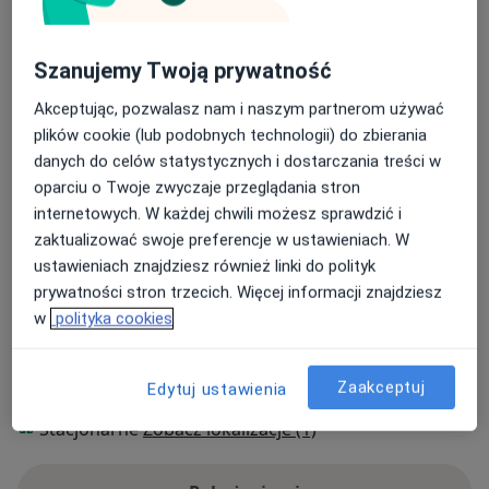
w Warszawie, „Warsztaty praktyczne w zakresie
wykorzystania taśm urologicznych do leczenia
Szanujemy Twoją prywatność
operacyjnego wysiłkowego nietrzymania moczu” MPC
w Toruniu, „Nowoczesne leczenie kamicy nerkowej i
Akceptując, pozwalasz nam i naszym partnerom używać
moczowodowej przy pomocy giętkiego URS oraz
plików cookie (lub podobnych technologii) do zbierania
O mnie
więcej
innych technik endoskopowych oraz leczenie BPH przy
danych do celów statystycznych i dostarczania treści w
pomocy lasera holmowego” w EMC Szpital Św. Anny w
Zakres porad
oparciu o Twoje zwyczaje przeglądania stron
Piasecznie.
Urologia
internetowych. W każdej chwili możesz sprawdzić i
zaktualizować swoje preferencje w ustawieniach. W
Główne obszary pomocy
ustawieniach znajdziesz również linki do polityk
Choroby nerek
Choroby układu moczowego
prywatności stron trzecich. Więcej informacji znajdziesz
Rak pęcherza moczowego
Nietrzymanie moczu
w
polityka cookies
a11y_sr_more_diseases
Zapalenie najądrza i jądra
+21
Zaakceptuj
Edytuj ustawienia
Rodzaje konsultacji
Stacjonarne
Zobacz lokalizacje (1)