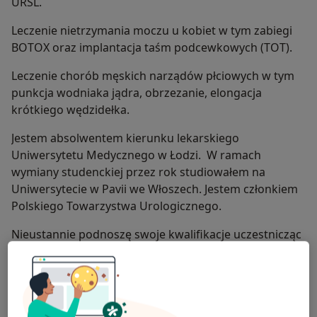
URSL.
Leczenie nietrzymania moczu u kobiet w tym zabiegi
BOTOX oraz implantacja taśm podcewkowych (TOT).
Leczenie chorób męskich narządów płciowych w tym
punkcja wodniaka jądra, obrzezanie, elongacja
krótkiego wędzidełka.
Jestem absolwentem kierunku lekarskiego
Uniwersytetu Medycznego w Łodzi. W ramach
wymiany studenckiej przez rok studiowałem na
Uniwersytecie w Pavii we Włoszech. Jestem członkiem
Polskiego Towarzystwa Urologicznego.
Nieustannie podnoszę swoje kwalifikacje uczestnicząc
w kursach oraz szkoleniach specjalizacyjnych.
Ukończyłem kursy USG jamy brzusznej Medelight,
kurs „USG w urologii” Roztoczańskiej Szkoły
Ultrasonografii, kurs „USG moszny” USG Trener