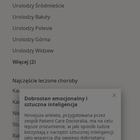
Urolodzy Śródmieście
Urolodzy Bałuty
Urolodzy Polesie
Urolodzy Górna
Urolodzy Widzew
Więcej (2)
Więcej w kategorii: Urolodzy w pobliżu
Najczęście leczone choroby
Kamica moczowa w Łodzi
Dobrostan emocjonalny i
Kamica nerkowa w Łodzi
sztuczna inteligencja
Nietrzymanie moczu w Łodzi
Niniejsza ankieta, przygotowana przez
zespół Patient Care Doctoralia, ma na celu
Stulejka w Łodzi
lepsze zrozumienie, w jaki sposób ludzie
korzystają z narzędzi sztucznej inteligencji
Rak pęcherza moczowego w Łodzi
jako wsparcia dla swojego dobrostanu